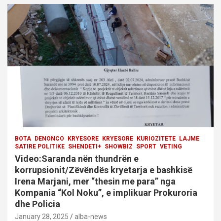
a
t
i
o
n
BOTA
DENONCO
KRYESORE
KRYESORE
KURIOZITETE
LAJME
SATIRE POLITIKE
SHENDETI+
SHOWBIZ
SPORT
VETING
Video:Saranda nën thundrën e
korrupsionit/Zëvëndës kryetarja e bashkisë
Irena Marjani, mer “thesin me para” nga
Kompania “Kol Noku”, e implikuar Prokuroria
dhe Policia
January 28, 2025
alba-news