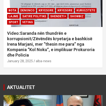
BOTA
DENONCO
KRYESORE
KRYESORE
KURIOZITETE
LAJME
SATIRE POLITIKE
SHENDETI+
SHOWBIZ
SPORT
VETING
Video:Saranda nën thundrën e
korrupsionit/Zëvëndës kryetarja e bashkisë
Irena Marjani, mer “thesin me para” nga
Kompania “Kol Noku”, e implikuar Prokuroria
dhe Policia
January 28, 2025
alba-news
AKTUALITET