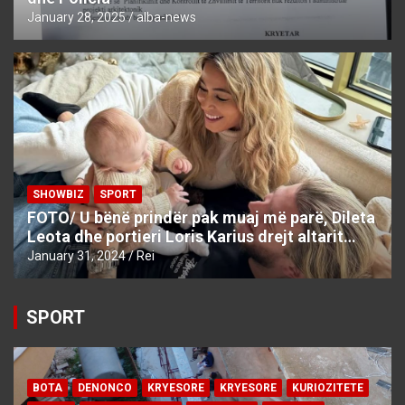
January 28, 2025
alba-news
SHOWBIZ
SPORT
FOTO/ U bënë prindër pak muaj më parë, Dileta
Leota dhe portieri Loris Karius drejt altarit…
January 31, 2024
Rei
SPORT
BOTA
DENONCO
KRYESORE
KRYESORE
KURIOZITETE