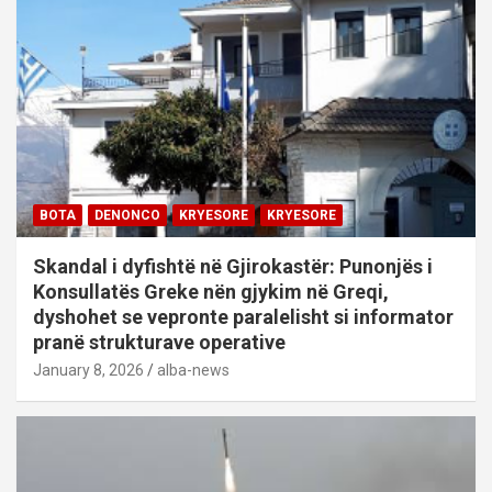
BOTA
DENONCO
KRYESORE
KRYESORE
Skandal i dyfishtë në Gjirokastër: Punonjës i
Konsullatës Greke nën gjykim në Greqi,
dyshohet se vepronte paralelisht si informator
pranë strukturave operative
January 8, 2026
alba-news