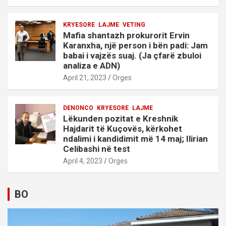
KRYESORE
LAJME
VETING
Mafia shantazh prokurorit Ervin
Karanxha, një person i bën padi: Jam
babai i vajzës suaj. (Ja çfarë zbuloi
analiza e ADN)
April 21, 2023
Orges
DENONCO
KRYESORE
LAJME
Lëkunden pozitat e Kreshnik
Hajdarit të Kuçovës, kërkohet
ndalimi i kandidimit më 14 maj; Ilirian
Celibashi në test
April 4, 2023
Orges
BO