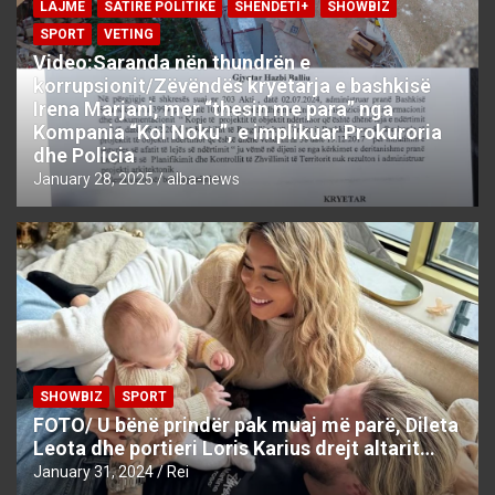
LAJME
SATIRE POLITIKE
SHENDETI+
SHOWBIZ
SPORT
VETING
Video:Saranda nën thundrën e
korrupsionit/Zëvëndës kryetarja e bashkisë
Irena Marjani, mer “thesin me para” nga
Kompania “Kol Noku”, e implikuar Prokuroria
dhe Policia
January 28, 2025
alba-news
SHOWBIZ
SPORT
FOTO/ U bënë prindër pak muaj më parë, Dileta
Leota dhe portieri Loris Karius drejt altarit…
January 31, 2024
Rei