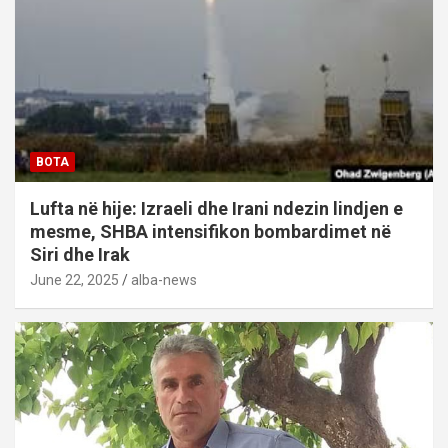
BOTA
Lufta në hije: Izraeli dhe Irani ndezin lindjen e
mesme, SHBA intensifikon bombardimet në
Siri dhe Irak
June 22, 2025
alba-news