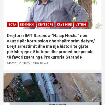
BOTA
DENONCO
KRYESORE
KRYESORE
VETING
Drejtori i IMT Sarandw “Nasip Hoxha” nën
akuzë për korrupsion dhe shpërdorim detyre/
Drejt arrestimit dhe më një histori të gjatë
përfshirjeje në hetime dhe procedime penale
të favorizuara nga Prokuroria Sarandë
March 12, 2025
alba-news