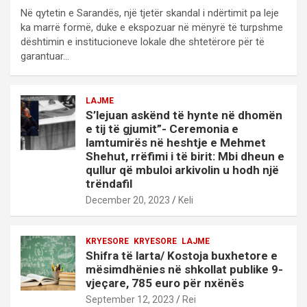
Në qytetin e Sarandës, një tjetër skandal i ndërtimit pa leje
ka marrë formë, duke e ekspozuar në mënyrë të turpshme
dështimin e institucioneve lokale dhe shtetërore për të
garantuar…
LAJME
S’lejuan askënd të hynte në dhomën
e tij të gjumit”- Ceremonia e
lamtumirës në heshtje e Mehmet
Shehut, rrëfimi i të birit: Mbi dheun e
qullur që mbuloi arkivolin u hodh një
trëndafil
December 20, 2023
Keli
KRYESORE
KRYESORE
LAJME
Shifra të larta/ Kostoja buxhetore e
mësimdhënies në shkollat publike 9-
vjeçare, 785 euro për nxënës
September 12, 2023
Rei