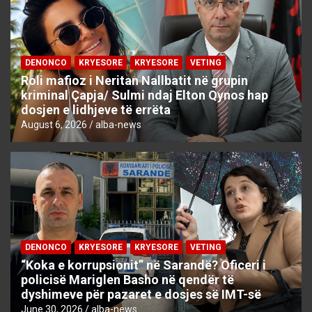
DENONCO
KRYESORE
KRYESORE
VETING
Roli mafioz i Neritan Nallbatit në grupin
kriminal Çapja/ Sulmi ndaj Elton Qynos hap
dosjen e lidhjeve të errëta
August 6, 2026
alba-news
DENONCO
KRYESORE
KRYESORE
VETING
“Koka e korrupsionit” në Sarandë? Oficeri i
policisë Mariglen Basho në qendër të
dyshimeve për pazaret e dosjes së IMT-së
June 30, 2026
alba-news