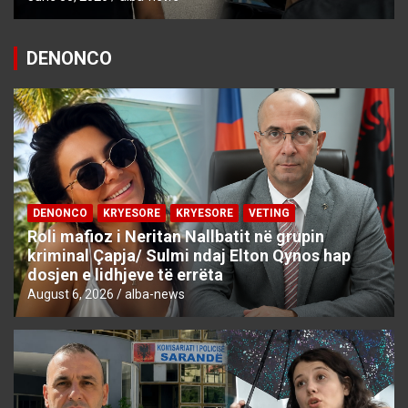
DENONCO
DENONCO
KRYESORE
KRYESORE
VETING
Roli mafioz i Neritan Nallbatit në grupin
kriminal Çapja/ Sulmi ndaj Elton Qynos hap
dosjen e lidhjeve të errëta
August 6, 2026
alba-news