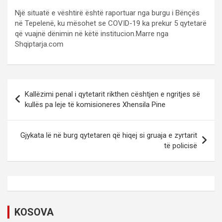
Një situatë e vështirë është raportuar nga burgu i Bënçës
në Tepelenë, ku mësohet se COVID-19 ka prekur 5 qytetarë
që vuajnë dënimin në këtë institucion.Marre nga
Shqiptarja.com
P
Kallëzimi penal i qytetarit rikthen cështjen e ngritjes së
o
kullës pa leje të komisioneres Xhensila Pine
s
t
Gjykata lë në burg qytetaren që hiqej si gruaja e zyrtarit
të policisë
n
a
v
i
KOSOVA
g