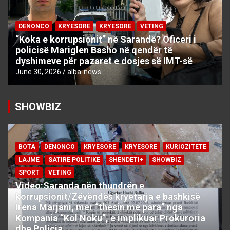
DENONCO
KRYESORE
KRYESORE
VETING
“Koka e korrupsionit” në Sarandë? Oficeri i
policisë Mariglen Basho në qendër të
dyshimeve për pazaret e dosjes së IMT-së
June 30, 2026
alba-news
SHOWBIZ
BOTA
DENONCO
KRYESORE
KRYESORE
KURIOZITETE
LAJME
SATIRE POLITIKE
SHENDETI+
SHOWBIZ
SPORT
VETING
Video:Saranda nën thundrën e
korrupsionit/Zëvëndës kryetarja e bashkisë
Irena Marjani, mer “thesin me para” nga
Kompania “Kol Noku”, e implikuar Prokuroria
dhe Policia