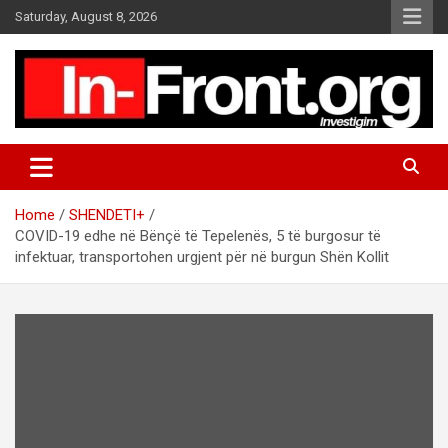
S
Saturday, August 8, 2026
k
i
p
t
o
c
o
n
t
Home
SHENDETI+
e
COVID-19 edhe në Bënçë të Tepelenës, 5 të burgosur të
n
infektuar, transportohen urgjent për në burgun Shën Kollit
t