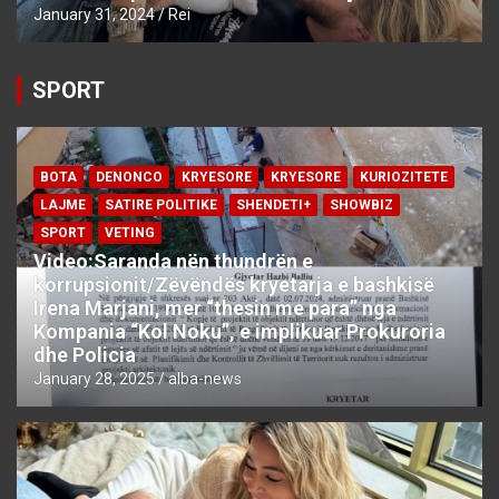
January 31, 2024
Rei
SPORT
BOTA
DENONCO
KRYESORE
KRYESORE
KURIOZITETE
LAJME
SATIRE POLITIKE
SHENDETI+
SHOWBIZ
SPORT
VETING
Video:Saranda nën thundrën e
korrupsionit/Zëvëndës kryetarja e bashkisë
Irena Marjani, mer “thesin me para” nga
Kompania “Kol Noku”, e implikuar Prokuroria
dhe Policia
January 28, 2025
alba-news