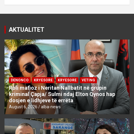
AKTUALITET
DENONCO
KRYESORE
KRYESORE
VETING
Roli mafioz i Neritan Nallbatit në grupin
kriminal Çapja/ Sulmi ndaj Elton Qynos hap
dosjen e lidhjeve të errëta
August 6, 2026
alba-news