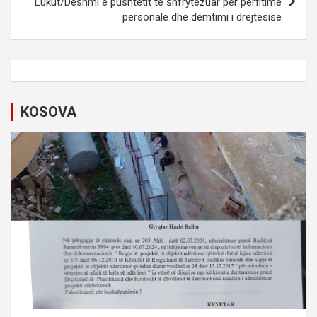
Lukut/Dëshmi e pushtetit të shfrytëzuar për përfitime
a
personale dhe dëmtimi i drejtësisë
v
i
g
a
KOSOVA
t
i
o
n