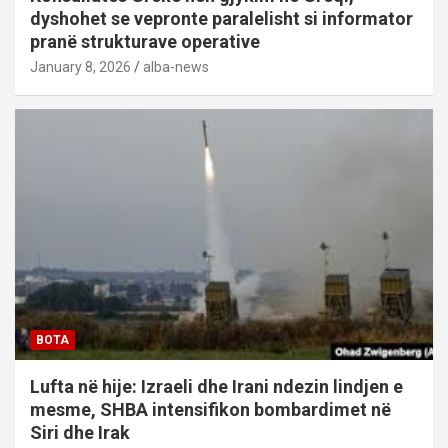
dyshohet se vepronte paralelisht si informator
pranë strukturave operative
January 8, 2026
alba-news
BOTA
Lufta në hije: Izraeli dhe Irani ndezin lindjen e
mesme, SHBA intensifikon bombardimet në
Siri dhe Irak