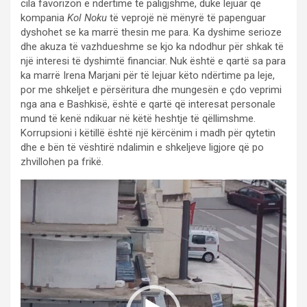
cila favorizon e ndërtime të paligjshme, duke lejuar që
kompania
Kol Noku
të veprojë në mënyrë të papenguar
dyshohet se ka marrë thesin me para. Ka dyshime serioze
dhe akuza të vazhdueshme se kjo ka ndodhur për shkak të
një interesi të dyshimtë financiar. Nuk është e qartë sa para
ka marrë Irena Marjani për të lejuar këto ndërtime pa leje,
por me shkeljet e përsëritura dhe mungesën e çdo veprimi
nga ana e Bashkisë, është e qartë që interesat personale
mund të kenë ndikuar në këtë heshtje të qëllimshme.
Korrupsioni i këtillë është një kërcënim i madh për qytetin
dhe e bën të vështirë ndalimin e shkeljeve ligjore që po
zhvillohen pa frikë.
Video
Player