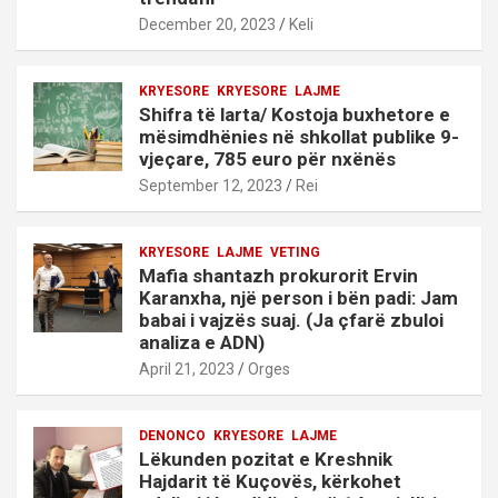
December 20, 2023
Keli
KRYESORE
KRYESORE
LAJME
Shifra të larta/ Kostoja buxhetore e
mësimdhënies në shkollat publike 9-
vjeçare, 785 euro për nxënës
September 12, 2023
Rei
KRYESORE
LAJME
VETING
Mafia shantazh prokurorit Ervin
Karanxha, një person i bën padi: Jam
babai i vajzës suaj. (Ja çfarë zbuloi
analiza e ADN)
April 21, 2023
Orges
DENONCO
KRYESORE
LAJME
Lëkunden pozitat e Kreshnik
Hajdarit të Kuçovës, kërkohet