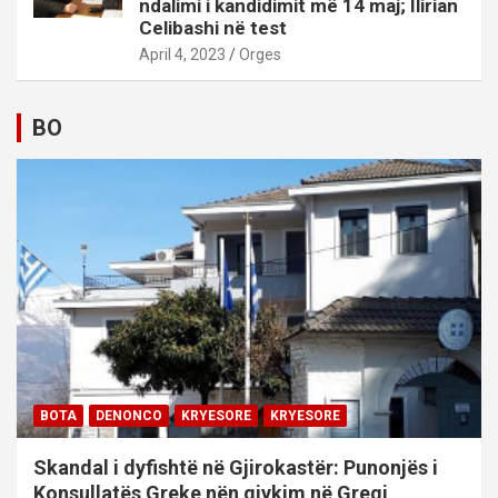
ndalimi i kandidimit më 14 maj; Ilirian
Celibashi në test
April 4, 2023
Orges
BO
BOTA
DENONCO
KRYESORE
KRYESORE
Skandal i dyfishtë në Gjirokastër: Punonjës i
Konsullatës Greke nën gjykim në Greqi,