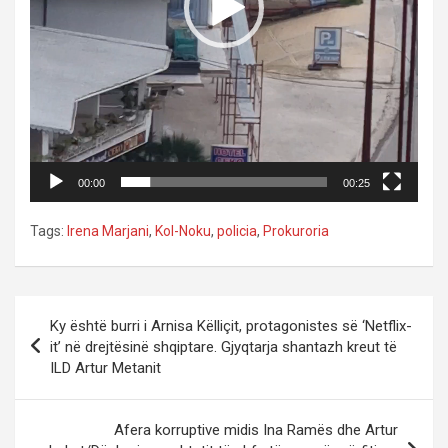
00:00
00:25
Tags:
Irena Marjani
,
Kol-Noku
,
policia
,
Prokuroria
P
Ky është burri i Arnisa Këlliçit, protagonistes së ‘Netflix-
o
it’ në drejtësinë shqiptare. Gjyqtarja shantazh kreut të
ILD Artur Metanit
s
t
Afera korruptive midis Ina Ramës dhe Artur
n