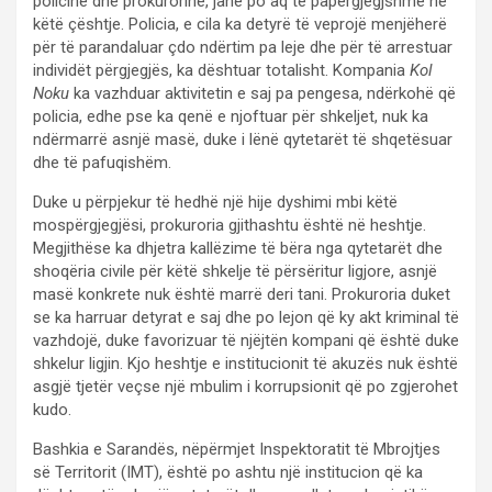
policinë dhe prokurorinë, janë po aq të papërgjegjshme në
këtë çështje. Policia, e cila ka detyrë të veprojë menjëherë
për të parandaluar çdo ndërtim pa leje dhe për të arrestuar
individët përgjegjës, ka dështuar totalisht. Kompania
Kol
Noku
ka vazhduar aktivitetin e saj pa pengesa, ndërkohë që
policia, edhe pse ka qenë e njoftuar për shkeljet, nuk ka
ndërmarrë asnjë masë, duke i lënë qytetarët të shqetësuar
dhe të pafuqishëm.
Duke u përpjekur të hedhë një hije dyshimi mbi këtë
mospërgjegjësi, prokuroria gjithashtu është në heshtje.
Megjithëse ka dhjetra kallëzime të bëra nga qytetarët dhe
shoqëria civile për këtë shkelje të përsëritur ligjore, asnjë
masë konkrete nuk është marrë deri tani. Prokuroria duket
se ka harruar detyrat e saj dhe po lejon që ky akt kriminal të
vazhdojë, duke favorizuar të njëjtën kompani që është duke
shkelur ligjin. Kjo heshtje e institucionit të akuzës nuk është
asgjë tjetër veçse një mbulim i korrupsionit që po zgjerohet
kudo.
Bashkia e Sarandës, nëpërmjet Inspektoratit të Mbrojtjes
së Territorit (IMT), është po ashtu një institucion që ka