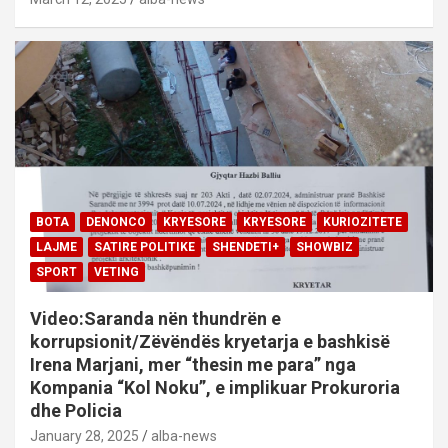
BOTA
DENONCO
KRYESORE
KRYESORE
KURIOZITETE
LAJME
SATIRE POLITIKE
SHENDETI+
SHOWBIZ
SPORT
VETING
Video:Saranda nën thundrën e
korrupsionit/Zëvëndës kryetarja e bashkisë
Irena Marjani, mer “thesin me para” nga
Kompania “Kol Noku”, e implikuar Prokuroria
dhe Policia
January 28, 2025
alba-news