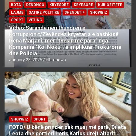
BOTA
DENONCO
KRYESORE
KRYESORE
KURIOZITETE
LAJME
SATIRE POLITIKE
SHENDETI+
SHOWBIZ
SPORT
VETING
Video:Saranda nën thundrën e
korrupsionit/Zëvëndës kryetarja e bashkisë
Irena Marjani, mer “thesin me para” nga
Kompania “Kol Noku”, e implikuar Prokuroria
dhe Policia
January 28, 2025
alba-news
SHOWBIZ
SPORT
FOTO/ U bënë prindër pak muaj më parë, Dileta
Leota dhe portieri Loris Karius drejt altarit…