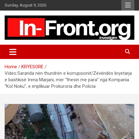
S
Sunday, August 9, 2026
k
i
p
t
o
c
o
n
t
Home
KRYESORE
e
Video:Saranda nën thundrën e korrupsionit/Zëvëndës kryetarja
n
e bashkisë Irena Marjani, mer “thesin me para” nga Kompania
t
“Kol Noku”, e implikuar Prokuroria dhe Policia