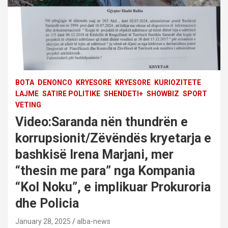
BOTA
DENONCO
KRYESORE
KRYESORE
KURIOZITETE
LAJME
SATIRE POLITIKE
SHENDETI+
SHOWBIZ
SPORT
VETING
Video:Saranda nën thundrën e
korrupsionit/Zëvëndës kryetarja e
bashkisë Irena Marjani, mer
“thesin me para” nga Kompania
“Kol Noku”, e implikuar Prokuroria
dhe Policia
January 28, 2025
alba-news