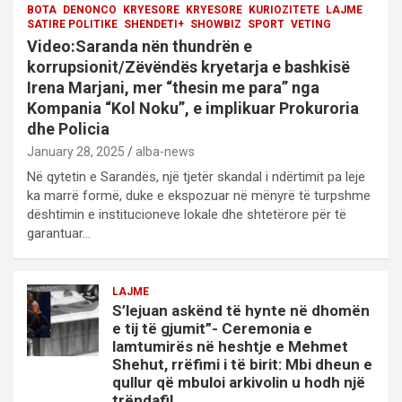
BOTA
DENONCO
KRYESORE
KRYESORE
KURIOZITETE
LAJME
SATIRE POLITIKE
SHENDETI+
SHOWBIZ
SPORT
VETING
Video:Saranda nën thundrën e
korrupsionit/Zëvëndës kryetarja e bashkisë
Irena Marjani, mer “thesin me para” nga
Kompania “Kol Noku”, e implikuar Prokuroria
dhe Policia
January 28, 2025
alba-news
Në qytetin e Sarandës, një tjetër skandal i ndërtimit pa leje
ka marrë formë, duke e ekspozuar në mënyrë të turpshme
dështimin e institucioneve lokale dhe shtetërore për të
garantuar…
LAJME
S’lejuan askënd të hynte në dhomën
e tij të gjumit”- Ceremonia e
lamtumirës në heshtje e Mehmet
Shehut, rrëfimi i të birit: Mbi dheun e
qullur që mbuloi arkivolin u hodh një
trëndafil