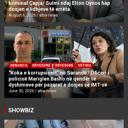
kriminal Çapja/ Sulmi ndaj Elton Qynos hap
dosjen e lidhjeve të errëta
August 6, 2026
alba-news
DENONCO
KRYESORE
KRYESORE
VETING
“Koka e korrupsionit” në Sarandë? Oficeri i
policisë Mariglen Basho në qendër të
dyshimeve për pazaret e dosjes së IMT-së
June 30, 2026
alba-news
SHOWBIZ