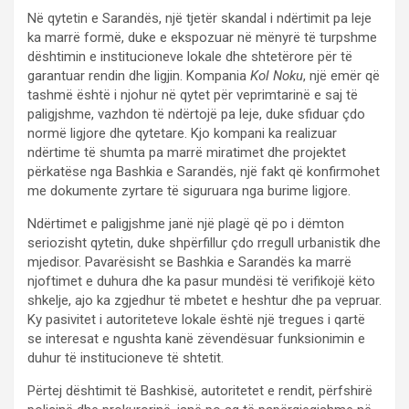
Në qytetin e Sarandës, një tjetër skandal i ndërtimit pa leje
ka marrë formë, duke e ekspozuar në mënyrë të turpshme
dështimin e institucioneve lokale dhe shtetërore për të
garantuar rendin dhe ligjin. Kompania
Kol Noku
, një emër që
tashmë është i njohur në qytet për veprimtarinë e saj të
paligjshme, vazhdon të ndërtojë pa leje, duke sfiduar çdo
normë ligjore dhe qytetare. Kjo kompani ka realizuar
ndërtime të shumta pa marrë miratimet dhe projektet
përkatëse nga Bashkia e Sarandës, një fakt që konfirmohet
me dokumente zyrtare të siguruara nga burime ligjore.
Ndërtimet e paligjshme janë një plagë që po i dëmton
seriozisht qytetin, duke shpërfillur çdo rregull urbanistik dhe
mjedisor. Pavarësisht se Bashkia e Sarandës ka marrë
njoftimet e duhura dhe ka pasur mundësi të verifikojë këto
shkelje, ajo ka zgjedhur të mbetet e heshtur dhe pa vepruar.
Ky pasivitet i autoriteteve lokale është një tregues i qartë
se interesat e ngushta kanë zëvendësuar funksionimin e
duhur të institucioneve të shtetit.
Përtej dështimit të Bashkisë, autoritetet e rendit, përfshirë