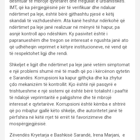
dështuar të mbrojë qytetarët dhe rregullat e urbanistikës.
IMT, që ka përgjegjësinë për të verifikuar dhe ndaluar
ndërtimet pa leje, është bërë gjithashtu pjesë e këtij
skandali të vazhdueshëm. Ata kanë heshtur ndërkohë që
ndërtimet pa leje janë realizuar në mënyrë të hapur, pa
asnjë kontroll apo ndëshkim. Ky pasivitet është i
papranueshëm dhe tregon se interesat e ngushta janë ato
që udhëheqin veprimet e këtyre institucioneve, në vend që
të respektohet ligji dhe rendi.
Shkeljet e ligjit dhe ndërtimet pa leje janë vetëm simptomat
e një problemi shumë më të madh që po i kërcënon qytetin
e Sarandës. Korrupsioni ka kapur gjithçka dhe ka zhytur
çdo mekanizëm të kontrollit. Kjo është një pasqyrë e
trishtueshme e një sistemi që është bërë totalisht i paaftë
të ndalojë veprimtaritë e paligjshme dhe të mbrojë
interesat e qytetarëve. Korrupsioni është këmba e shtrirë
që po mbajtur gjallë këto shkelje, dhe autoritetet janë të
përfshira në këtë rrjet të errët të favorizimeve dhe
mospërgjegjësisë.
Zëvendës Kryetarja e Bashkisë Sarandë, Irena Marjani, e