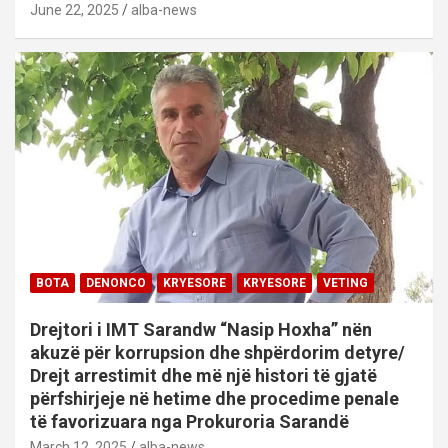
June 22, 2025
alba-news
BOTA
DENONCO
KRYESORE
KRYESORE
VETING
Drejtori i IMT Sarandw “Nasip Hoxha” nën
akuzë për korrupsion dhe shpërdorim detyre/
Drejt arrestimit dhe më një histori të gjatë
përfshirjeje në hetime dhe procedime penale
të favorizuara nga Prokuroria Sarandë
March 12, 2025
alba-news