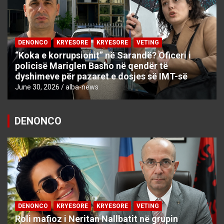
DENONCO
KRYESORE
KRYESORE
VETING
“Koka e korrupsionit” në Sarandë? Oficeri i
policisë Mariglen Basho në qendër të
dyshimeve për pazaret e dosjes së IMT-së
June 30, 2026
alba-news
DENONCO
DENONCO
KRYESORE
KRYESORE
VETING
Roli mafioz i Neritan Nallbatit në grupin