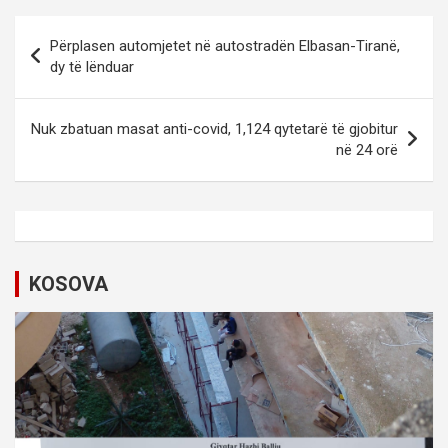
P
Përplasen automjetet në autostradën Elbasan-Tiranë,
o
dy të lënduar
s
t
Nuk zbatuan masat anti-covid, 1,124 qytetarë të gjobitur
në 24 orë
n
a
v
i
KOSOVA
g
a
t
i
o
n