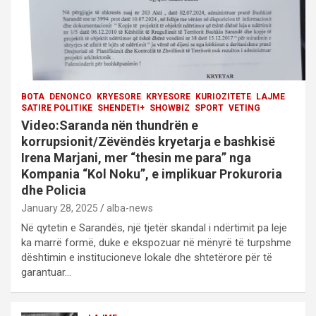
BOTA
DENONCO
KRYESORE
KRYESORE
KURIOZITETE
LAJME
SATIRE POLITIKE
SHENDETI+
SHOWBIZ
SPORT
VETING
Video:Saranda nën thundrën e
korrupsionit/Zëvëndës kryetarja e bashkisë
Irena Marjani, mer “thesin me para” nga
Kompania “Kol Noku”, e implikuar Prokuroria
dhe Policia
January 28, 2025
alba-news
Në qytetin e Sarandës, një tjetër skandal i ndërtimit pa leje
ka marrë formë, duke e ekspozuar në mënyrë të turpshme
dështimin e institucioneve lokale dhe shtetërore për të
garantuar…