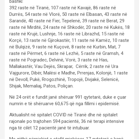
bashki:
392 raste në Tiranë, 107 raste në Kavajë, 86 raste në
Durrës, 54 raste në Vlorë, 50 raste në Elbasan, 43 raste në
Sarandë, 40 raste në Fier, Tepelenë, 39 raste në Berat, 29
raste në Mirditë, 24 raste në Shkodër, 20 raste në Kukës, 18
raste në Krujë, Lushnje, 16 raste në Librazhd, 15 raste në
Korçë, 13 raste në Gjirokastër, 11 raste në Kamëz, 10 raste
në Bulqizë, 9 raste në Kuçovë, 8 raste në Kurbin, Mat, 7
raste në Përmet, 6 raste në Lezhë, 5 raste në Gramsh, 4
raste në Pogradec, Delvinë, Vorë, 3 raste në Has,
Mallakastër, Vau Dejës, Skrapar, Cërrik, 2 raste në Ura
Vajgurore, Dibër, Malësi e Madhe, Prrenjas, Kolonjë, 1 raste
në Devoll, Pukë, Rrogozhinë, Tropojë, Divjakë, Selenicë,
Shijak, Memaliaj, Patos, Poliçan.
Në 24 orët e fundit janë shëruar 991 qytetarë, duke e çuar
numrin e të shëruarve 60,675 që nga fillimi i epidemisë.
Aktualisht në spitalet COVID në Tiranë dhe në spitalet
rajonale po trajtohen 594 pacientë, 36 në terapi intensive
nga të cilët 12 pacientë janë të intubuar.
Me gjithë përpjekjet e stafit mjekësor, 17 qytetarë e kanë