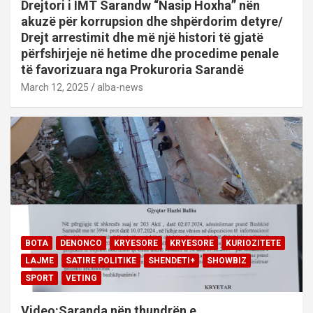
Drejtori i IMT Sarandw “Nasip Hoxha” nën
akuzë për korrupsion dhe shpërdorim detyre/
Drejt arrestimit dhe më një histori të gjatë
përfshirjeje në hetime dhe procedime penale
të favorizuara nga Prokuroria Sarandë
March 12, 2025
alba-news
BOTA
DENONCO
KRYESORE
KRYESORE
KURIOZITETE
LAJME
SATIRE POLITIKE
SHENDETI+
SHOWBIZ
SPORT
VETING
Video:Saranda nën thundrën e