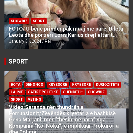
SHOWBIZ
SPORT
FOTO/ U bënë prindër pak muaj më parë, Dileta
Leota dhe portieri Loris Karius drejt altarit…
January 31, 2024
Rei
SPORT
BOTA
DENONCO
KRYESORE
KRYESORE
KURIOZITETE
LAJME
SATIRE POLITIKE
SHENDETI+
SHOWBIZ
SPORT
VETING
Video:Saranda nën thundrën e
korrupsionit/Zëvëndës kryetarja e bashkisë
Irena Marjani, mer “thesin me para” nga
Kompania “Kol Noku”, e implikuar Prokuroria
dhe Policia