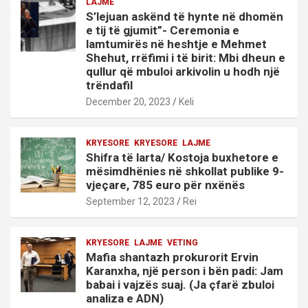
LAJME
S’lejuan askënd të hynte në dhomën
e tij të gjumit”- Ceremonia e
lamtumirës në heshtje e Mehmet
Shehut, rrëfimi i të birit: Mbi dheun e
qullur që mbuloi arkivolin u hodh një
trëndafil
December 20, 2023
Keli
KRYESORE
KRYESORE
LAJME
Shifra të larta/ Kostoja buxhetore e
mësimdhënies në shkollat publike 9-
vjeçare, 785 euro për nxënës
September 12, 2023
Rei
KRYESORE
LAJME
VETING
Mafia shantazh prokurorit Ervin
Karanxha, një person i bën padi: Jam
babai i vajzës suaj. (Ja çfarë zbuloi
analiza e ADN)