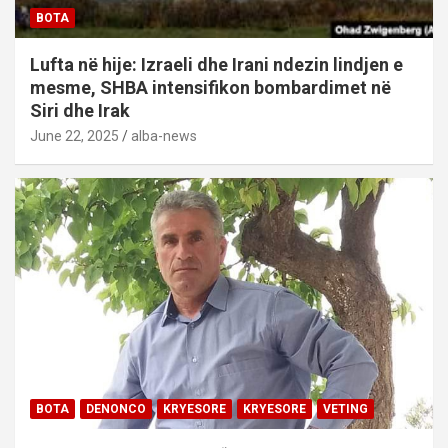
BOTA
Lufta në hije: Izraeli dhe Irani ndezin lindjen e
mesme, SHBA intensifikon bombardimet në
Siri dhe Irak
June 22, 2025
alba-news
BOTA
DENONCO
KRYESORE
KRYESORE
VETING