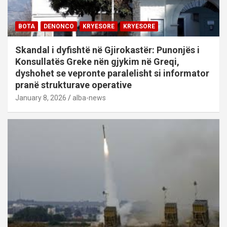
BOTA
DENONCO
KRYESORE
KRYESORE
Skandal i dyfishtë në Gjirokastër: Punonjës i
Konsullatës Greke nën gjykim në Greqi,
dyshohet se vepronte paralelisht si informator
pranë strukturave operative
January 8, 2026
alba-news