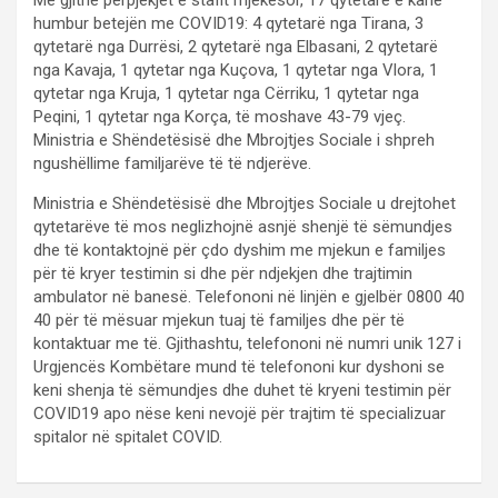
humbur betejën me COVID19: 4 qytetarë nga Tirana, 3
qytetarë nga Durrësi, 2 qytetarë nga Elbasani, 2 qytetarë
nga Kavaja, 1 qytetar nga Kuçova, 1 qytetar nga Vlora, 1
qytetar nga Kruja, 1 qytetar nga Cërriku, 1 qytetar nga
Peqini, 1 qytetar nga Korça, të moshave 43-79 vjeç.
Ministria e Shëndetësisë dhe Mbrojtjes Sociale i shpreh
ngushëllime familjarëve të të ndjerëve.
Ministria e Shëndetësisë dhe Mbrojtjes Sociale u drejtohet
qytetarëve të mos neglizhojnë asnjë shenjë të sëmundjes
dhe të kontaktojnë për çdo dyshim me mjekun e familjes
për të kryer testimin si dhe për ndjekjen dhe trajtimin
ambulator në banesë. Telefononi në linjën e gjelbër 0800 40
40 për të mësuar mjekun tuaj të familjes dhe për të
kontaktuar me të. Gjithashtu, telefononi në numri unik 127 i
Urgjencës Kombëtare mund të telefononi kur dyshoni se
keni shenja të sëmundjes dhe duhet të kryeni testimin për
COVID19 apo nëse keni nevojë për trajtim të specializuar
spitalor në spitalet COVID.