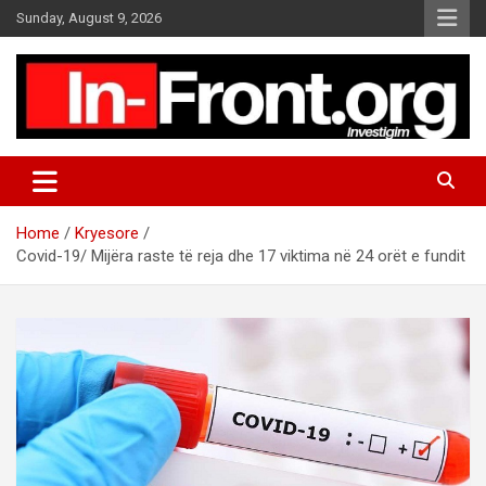
S
Sunday, August 9, 2026
k
i
p
t
o
c
o
n
t
Home
Kryesore
e
Covid-19/ Mijëra raste të reja dhe 17 viktima në 24 orët e fundit
n
t