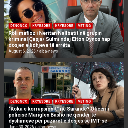
DENONCO
KRYESORE
KRYESORE
VETING
Roli mafioz i Neritan Nallbatit në grupin
kriminal Çapja/ Sulmi ndaj Elton Qynos hap
dosjen e lidhjeve të errëta
August 6, 2026
alba-news
DENONCO
KRYESORE
KRYESORE
VETING
“Koka e korrupsionit” në Sarandë? Oficeri i
policisë Mariglen Basho në qendër të
dyshimeve për pazaret e dosjes së IMT-së
June 30, 2026
alba-news