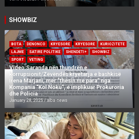
SHOWBIZ
BOTA
DENONCO
KRYESORE
KRYESORE
KURIOZITETE
LAJME
SATIRE POLITIKE
SHENDETI+
SHOWBIZ
SPORT
VETING
Video:Saranda nën thundrën e
korrupsionit/Zëvëndës kryetarja e bashkisë
Irena Marjani, mer “thesin me para” nga
Kompania “Kol Noku”, e implikuar Prokuroria
dhe Policia
January 28, 2025
alba-news