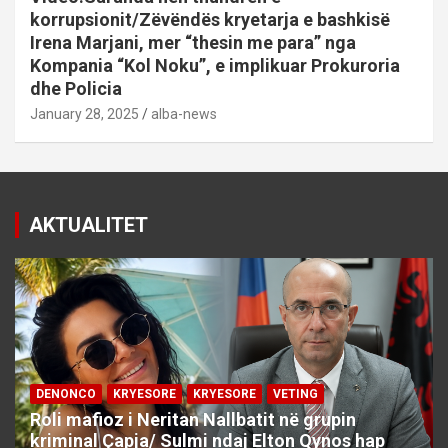
korrupsionit/Zëvëndës kryetarja e bashkisë
Irena Marjani, mer “thesin me para” nga
Kompania “Kol Noku”, e implikuar Prokuroria
dhe Policia
January 28, 2025
alba-news
AKTUALITET
DENONCO
KRYESORE
KRYESORE
VETING
Roli mafioz i Neritan Nallbatit në grupin
kriminal Çapja/ Sulmi ndaj Elton Qynos hap