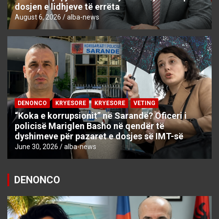
dosjen e lidhjeve të errëta
August 6, 2026
alba-news
DENONCO
KRYESORE
KRYESORE
VETING
“Koka e korrupsionit” në Sarandë? Oficeri i
policisë Mariglen Basho në qendër të
dyshimeve për pazaret e dosjes së IMT-së
June 30, 2026
alba-news
DENONCO