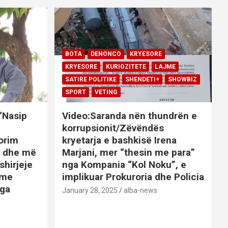
BOTA
DENONCO
KRYESORE
KRYESORE
KURIOZITETE
LAJME
SATIRE POLITIKE
SHENDETI+
SHOWBIZ
SPORT
VETING
 “Nasip
Video:Saranda nën thundrën e
korrupsionit/Zëvëndës
orim
kryetarja e bashkisë Irena
it dhe më
Marjani, mer “thesin me para”
shirjeje
nga Kompania “Kol Noku”, e
ime
implikuar Prokuroria dhe Policia
nga
January 28, 2025
alba-news
E
BOTA
DENONCO
KRYESORE
AJME
KRYESORE
KURIOZITETE
LAJME