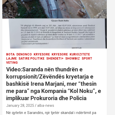
BOTA
DENONCO
KRYESORE
KRYESORE
KURIOZITETE
LAJME
SATIRE POLITIKE
SHENDETI+
SHOWBIZ
SPORT
VETING
Video:Saranda nën thundrën e
korrupsionit/Zëvëndës kryetarja e
bashkisë Irena Marjani, mer “thesin
me para” nga Kompania “Kol Noku”, e
implikuar Prokuroria dhe Policia
January 28, 2025
alba-news
Në qytetin e Sarandës, një tjetër skandal i ndërtimit pa