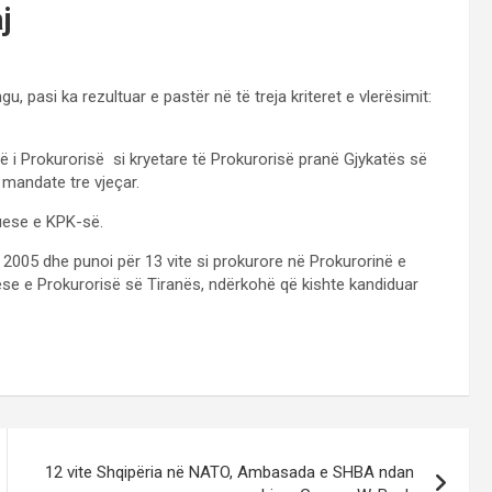
j
, pasi ka rezultuar e pastër në të treja kriteret e vlerësimit:
të i Prokurorisë si kryetare të Prokurorisë pranë Gjykatës së
 mandate tre vjeçar.
uese e KPK-së.
n 2005 dhe punoi për 13 vite si prokurore në Prokurorinë e
se e Prokurorisë së Tiranës, ndërkohë që kishte kandiduar
12 vite Shqipëria në NATO, Ambasada e SHBA ndan