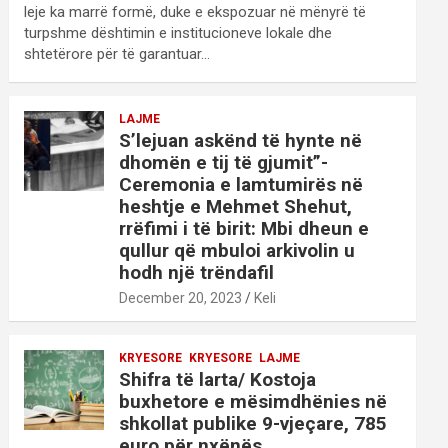
leje ka marrë formë, duke e ekspozuar në mënyrë të
turpshme dështimin e institucioneve lokale dhe
shtetërore për të garantuar…
LAJME
S’lejuan askënd të hynte në
dhomën e tij të gjumit”-
Ceremonia e lamtumirës në
heshtje e Mehmet Shehut,
rrëfimi i të birit: Mbi dheun e
qullur që mbuloi arkivolin u
hodh një trëndafil
December 20, 2023
Keli
KRYESORE
KRYESORE
LAJME
Shifra të larta/ Kostoja
buxhetore e mësimdhënies në
shkollat publike 9-vjeçare, 785
euro për nxënës