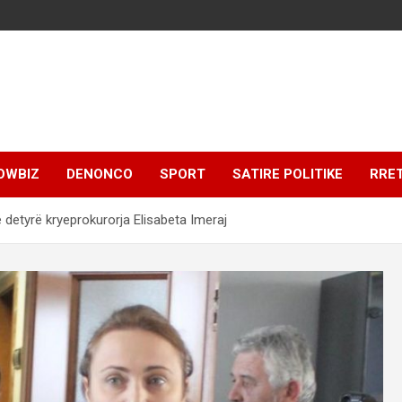
OWBIZ
DENONCO
SPORT
SATIRE POLITIKE
RRE
ë detyrë kryeprokurorja Elisabeta Imeraj