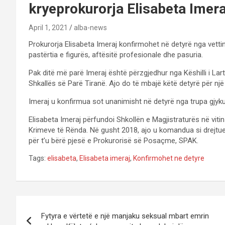
kryeprokurorja Elisabeta Imera
April 1, 2021
alba-news
Prokurorja Elisabeta Imeraj konfirmohet në detyrë nga vettingu
pastërtia e figurës, aftësitë profesionale dhe pasuria.
Pak ditë më parë Imeraj është përzgjedhur nga Këshilli i Lar
Shkallës së Parë Tiranë. Ajo do të mbajë këtë detyrë për një
Imeraj u konfirmua sot unanimisht në detyrë nga trupa gjyk
Elisabeta Imeraj përfundoi Shkollën e Magjistraturës në viti
Krimeve të Rënda. Në gusht 2018, ajo u komandua si drejtue
për t’u bërë pjesë e Prokurorisë së Posaçme, SPAK.
Tags:
elisabeta
,
Elisabeta imeraj
,
Konfirmohet ne detyre
P
Fytyra e vërtetë e një manjaku seksual mbart emrin