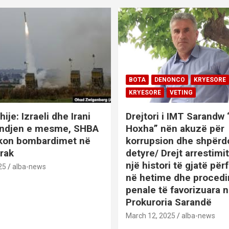
BOTA
DENONCO
KRYESORE
KRYESORE
VETING
hije: Izraeli dhe Irani
Drejtori i IMT Sarandw
indjen e mesme, SHBA
Hoxha” nën akuzë për
ikon bombardimet në
korrupsion dhe shpërd
Irak
detyre/ Drejt arrestim
një histori të gjatë përf
25
alba-news
në hetime dhe proced
penale të favorizuara 
Prokuroria Sarandë
BOTA
DENONCO
KRYESOR
March 12, 2025
alba-news
KRYESORE
KURIOZITETE
L