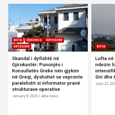
o
n
BOTA
DENONCO
KRYESORE
KRYESORE
BOTA
Skandal i dyfishtë në
Lufta në 
Gjirokastër: Punonjës i
ndezin l
Konsullatës Greke nën gjykim
intensif
në Greqi, dyshohet se vepronte
Siri dhe 
paralelisht si informator pranë
June 22, 20
strukturave operative
January 8, 2026
alba-news