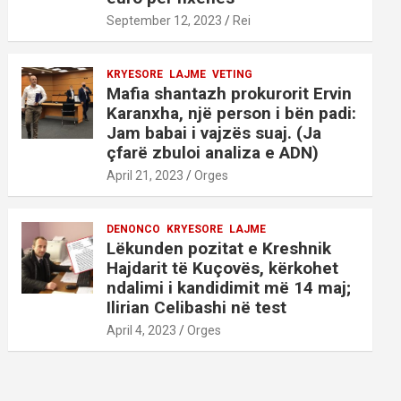
September 12, 2023
Rei
KRYESORE
LAJME
VETING
Mafia shantazh prokurorit Ervin
Karanxha, një person i bën padi:
Jam babai i vajzës suaj. (Ja
çfarë zbuloi analiza e ADN)
April 21, 2023
Orges
DENONCO
KRYESORE
LAJME
Lëkunden pozitat e Kreshnik
Hajdarit të Kuçovës, kërkohet
ndalimi i kandidimit më 14 maj;
Ilirian Celibashi në test
April 4, 2023
Orges