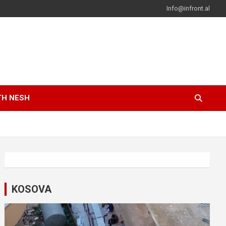
Info@infront.al
TH NESH
KOSOVA