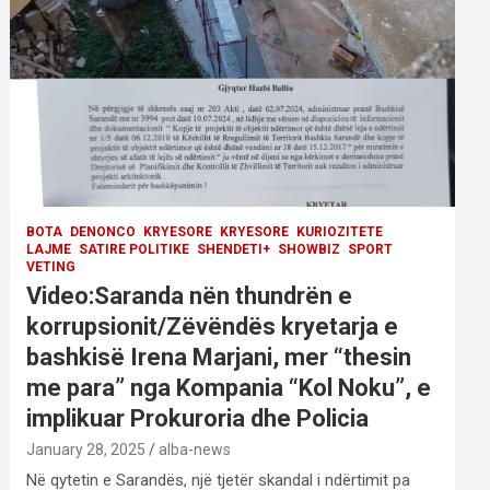
BOTA
DENONCO
KRYESORE
KRYESORE
KURIOZITETE
LAJME
SATIRE POLITIKE
SHENDETI+
SHOWBIZ
SPORT
VETING
Video:Saranda nën thundrën e
korrupsionit/Zëvëndës kryetarja e
bashkisë Irena Marjani, mer “thesin
me para” nga Kompania “Kol Noku”, e
implikuar Prokuroria dhe Policia
January 28, 2025
alba-news
Në qytetin e Sarandës, një tjetër skandal i ndërtimit pa