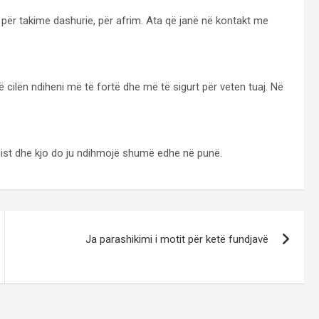
ë për takime dashurie, për afrim. Ata që janë në kontakt me
të cilën ndiheni më të fortë dhe më të sigurt për veten tuaj. Në
imist dhe kjo do ju ndihmojë shumë edhe në punë.
Ja parashikimi i motit për ketë fundjavë