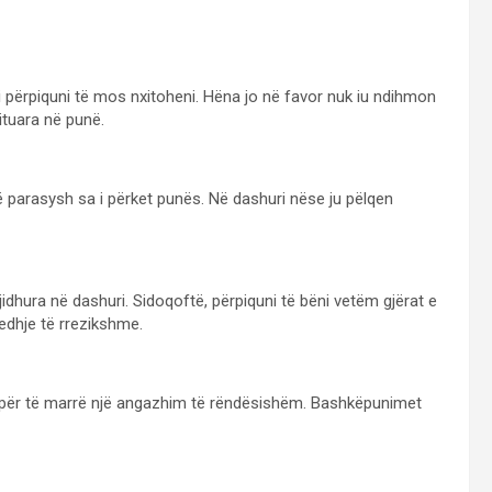
i përpiquni të mos nxitoheni. Hëna jo në favor nuk iu ndihmon
ituara në punë.
ë parasysh sa i përket punës. Në dashuri nëse ju pëlqen
jidhura në dashuri. Sidoqoftë, përpiquni të bëni vetëm gjërat e
dhje të rrezikshme.
 për të marrë një angazhim të rëndësishëm. Bashkëpunimet