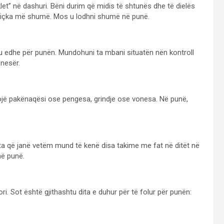
let” në dashuri. Bëni durim që midis të shtunës dhe të dielës
diçka më shumë. Mos u lodhni shumë në punë.
htu edhe për punën. Mundohuni ta mbani situatën nën kontroll
nesër.
ojë pakënaqësi ose pengesa, grindje ose vonesa. Në punë,
ata që janë vetëm mund të kenë disa takime me fat në ditët në
në punë.
ri. Sot është gjithashtu dita e duhur për të folur për punën: