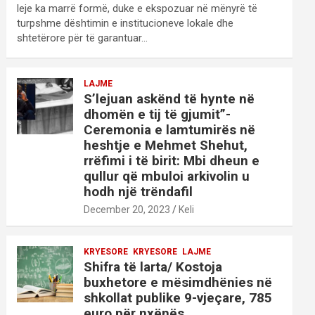
leje ka marrë formë, duke e ekspozuar në mënyrë të
turpshme dështimin e institucioneve lokale dhe
shtetërore për të garantuar…
LAJME
S’lejuan askënd të hynte në
dhomën e tij të gjumit”-
Ceremonia e lamtumirës në
heshtje e Mehmet Shehut,
rrëfimi i të birit: Mbi dheun e
qullur që mbuloi arkivolin u
hodh një trëndafil
December 20, 2023
Keli
KRYESORE
KRYESORE
LAJME
Shifra të larta/ Kostoja
buxhetore e mësimdhënies në
shkollat publike 9-vjeçare, 785
euro për nxënës