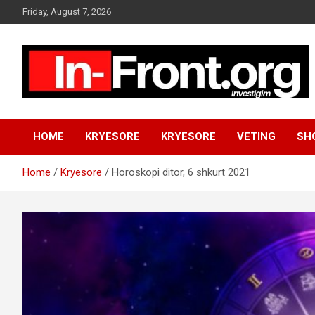
S
Friday, August 7, 2026
k
i
p
t
o
c
o
n
HOME
KRYESORE
KRYESORE
VETING
SH
t
e
n
Home
Kryesore
Horoskopi ditor, 6 shkurt 2021
t