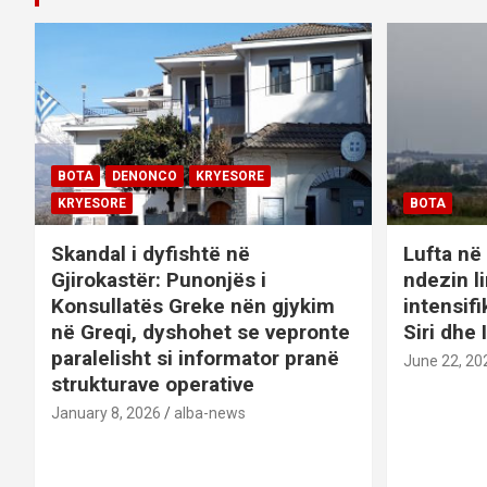
n
a
v
i
BOTA
DENONCO
KRYESORE
g
KRYESORE
BOTA
a
Skandal i dyfishtë në
Lufta në 
Gjirokastër: Punonjës i
ndezin l
t
Konsullatës Greke nën gjykim
intensif
në Greqi, dyshohet se vepronte
Siri dhe 
i
paralelisht si informator pranë
June 22, 20
o
strukturave operative
January 8, 2026
alba-news
n