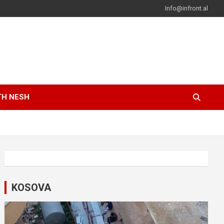
Info@infront.al
TH NESH
KOSOVA