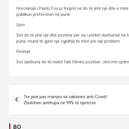
Horoskopi i Paolo Fox ju tregon se do të jetë një ditë e mir
publikun preferohen në punë.
Ujori
Sot do të jetë një ditë pozitive për sa i përket dashurisë në 
punë, mund të gjeni një zgjidhje të mirë për një problem.
Peshqit
Sot dashuria do të nxitet falë Hënës pozitive. Jeni më opt
P
Tre javë pas marrjes së vaksinës anti-Covid/
o
Zbulohen antitrupa në 99% të njerëzve
s
t
BO