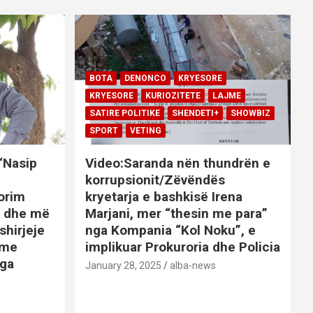
BOTA
DENONCO
KRYESORE
KRYESORE
KURIOZITETE
LAJME
SATIRE POLITIKE
SHENDETI+
SHOWBIZ
SPORT
VETING
 “Nasip
Video:Saranda nën thundrën e
korrupsionit/Zëvëndës
orim
kryetarja e bashkisë Irena
it dhe më
Marjani, mer “thesin me para”
shirjeje
nga Kompania “Kol Noku”, e
ime
implikuar Prokuroria dhe Policia
nga
January 28, 2025
alba-news
E
BOTA
DENONCO
KRYESORE