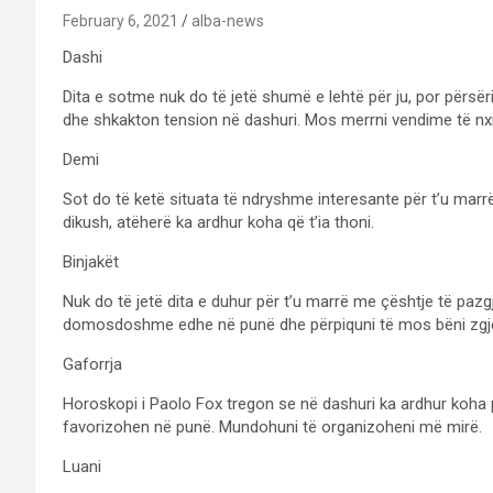
February 6, 2021
alba-news
Dashi
Dita e sotme nuk do të jetë shumë e lehtë për ju, por përsër
dhe shkakton tension në dashuri. Mos merrni vendime të nx
Demi
Sot do të ketë situata të ndryshme interesante për t’u marr
dikush, atëherë ka ardhur koha që t’ia thoni.
Binjakët
Nuk do të jetë dita e duhur për t’u marrë me çështje të pazg
domosdoshme edhe në punë dhe përpiquni të mos bëni zgje
Gaforrja
Horoskopi i Paolo Fox tregon se në dashuri ka ardhur koha
favorizohen në punë. Mundohuni të organizoheni më mirë.
Luani