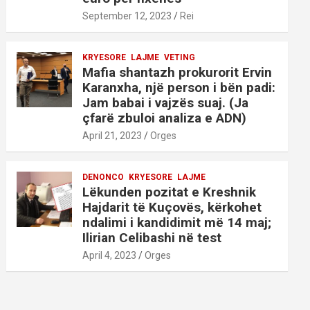
September 12, 2023
Rei
KRYESORE
LAJME
VETING
Mafia shantazh prokurorit Ervin
Karanxha, një person i bën padi:
Jam babai i vajzës suaj. (Ja
çfarë zbuloi analiza e ADN)
April 21, 2023
Orges
DENONCO
KRYESORE
LAJME
Lëkunden pozitat e Kreshnik
Hajdarit të Kuçovës, kërkohet
ndalimi i kandidimit më 14 maj;
Ilirian Celibashi në test
April 4, 2023
Orges