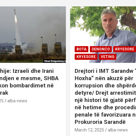
BOTA
DENONCO
KRYESORE
KRYESORE
VETING
hije: Izraeli dhe Irani
Drejtori i IMT Sarandw
indjen e mesme, SHBA
Hoxha” nën akuzë për
ikon bombardimet në
korrupsion dhe shpërd
Irak
detyre/ Drejt arrestim
një histori të gjatë përf
25
alba-news
në hetime dhe proced
penale të favorizuara 
Prokuroria Sarandë
BOTA
DENONCO
KRYESOR
March 12, 2025
alba-news