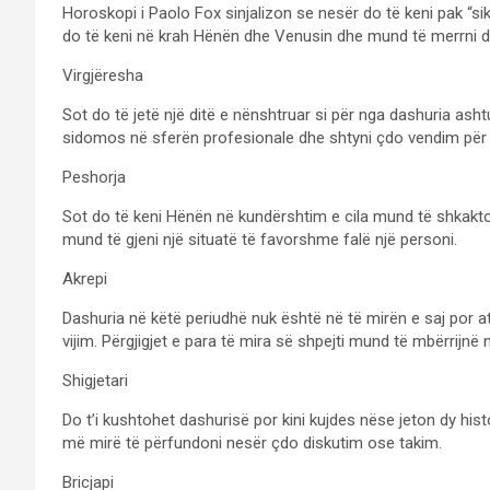
Horoskopi i Paolo Fox sinjalizon se nesër do të keni pak “sik
do të keni në krah Hënën dhe Venusin dhe mund të merrni 
Virgjëresha
Sot do të jetë një ditë e nënshtruar si për nga dashuria as
sidomos në sferën profesionale dhe shtyni çdo vendim për 
Peshorja
Sot do të keni Hënën në kundërshtim e cila mund të shkakt
mund të gjeni një situatë të favorshme falë një personi.
Akrepi
Dashuria në këtë periudhë nuk është në të mirën e saj por 
vijim. Përgjigjet e para të mira së shpejti mund të mbërrijnë 
Shigjetari
Do t’i kushtohet dashurisë por kini kujdes nëse jeton dy histo
më mirë të përfundoni nesër çdo diskutim ose takim.
Bricjapi