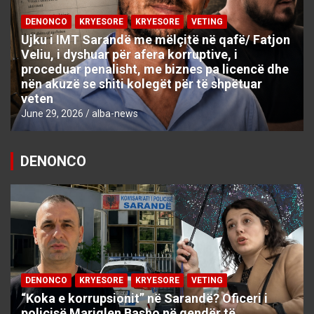
DENONCO
KRYESORE
KRYESORE
VETING
Ujku i IMT Sarandë me mëlçitë në qafë/ Fatjon
Veliu, i dyshuar për afera korruptive, i
proceduar penalisht, me biznes pa licencë dhe
nën akuzë se shiti kolegët për të shpëtuar
veten
June 29, 2026
alba-news
DENONCO
DENONCO
KRYESORE
KRYESORE
VETING
“Koka e korrupsionit” në Sarandë? Oficeri i
policisë Mariglen Basho në qendër të