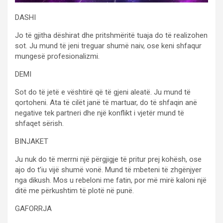
DASHI
Jo të gjitha dëshirat dhe pritshmëritë tuaja do të realizohen
sot. Ju mund të jeni treguar shumë naiv, ose keni shfaqur
mungesë profesionalizmi.
DEMI
Sot do të jetë e vështirë që të gjeni aleatë. Ju mund të
qortoheni. Ata të cilët janë të martuar, do të shfaqin anë
negative tek partneri dhe një konflikt i vjetër mund të
shfaqet sërish.
BINJAKET
Ju nuk do të merrni një përgjigje të pritur prej kohësh, ose
ajo do t’iu vijë shumë vonë. Mund të mbeteni të zhgënjyer
nga dikush. Mos u rebeloni me fatin, por më mirë kaloni një
ditë me përkushtim të plotë në punë.
GAFORRJA