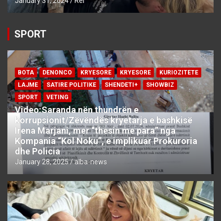
January 31, 2024
Rei
SPORT
BOTA
DENONCO
KRYESORE
KRYESORE
KURIOZITETE
LAJME
SATIRE POLITIKE
SHENDETI+
SHOWBIZ
SPORT
VETING
Video:Saranda nën thundrën e
korrupsionit/Zëvëndës kryetarja e bashkisë
Irena Marjani, mer “thesin me para” nga
Kompania “Kol Noku”, e implikuar Prokuroria
dhe Policia
January 28, 2025
alba-news