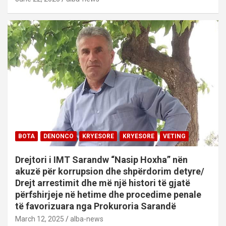
BOTA
DENONCO
KRYESORE
KRYESORE
VETING
Drejtori i IMT Sarandw “Nasip Hoxha” nën
akuzë për korrupsion dhe shpërdorim detyre/
Drejt arrestimit dhe më një histori të gjatë
përfshirjeje në hetime dhe procedime penale
të favorizuara nga Prokuroria Sarandë
March 12, 2025
alba-news