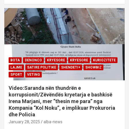
BOTA
DENONCO
KRYESORE
KRYESORE
KURIOZITETE
LAJME
SATIRE POLITIKE
SHENDETI+
SHOWBIZ
SPORT
VETING
Video:Saranda nën thundrën e
korrupsionit/Zëvëndës kryetarja e bashkisë
Irena Marjani, mer “thesin me para” nga
Kompania “Kol Noku”, e implikuar Prokuroria
dhe Policia
January 28, 2025
alba-news