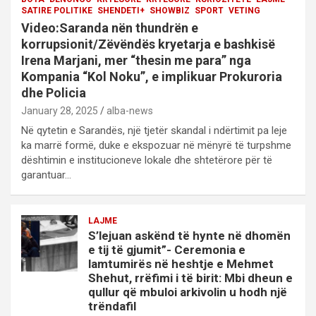
SATIRE POLITIKE
SHENDETI+
SHOWBIZ
SPORT
VETING
Video:Saranda nën thundrën e
korrupsionit/Zëvëndës kryetarja e bashkisë
Irena Marjani, mer “thesin me para” nga
Kompania “Kol Noku”, e implikuar Prokuroria
dhe Policia
January 28, 2025
alba-news
Në qytetin e Sarandës, një tjetër skandal i ndërtimit pa leje
ka marrë formë, duke e ekspozuar në mënyrë të turpshme
dështimin e institucioneve lokale dhe shtetërore për të
garantuar…
LAJME
S’lejuan askënd të hynte në dhomën
e tij të gjumit”- Ceremonia e
lamtumirës në heshtje e Mehmet
Shehut, rrëfimi i të birit: Mbi dheun e
qullur që mbuloi arkivolin u hodh një
trëndafil