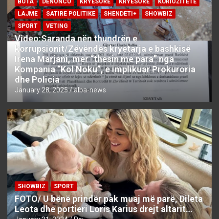
BOTA
DENONCO
KRYESORE
KRYESORE
KURIOZITETE
LAJME
SATIRE POLITIKE
SHENDETI+
SHOWBIZ
SPORT
VETING
Video:Saranda nën thundrën e
korrupsionit/Zëvëndës kryetarja e bashkisë
Irena Marjani, mer “thesin me para” nga
Kompania “Kol Noku”, e implikuar Prokuroria
dhe Policia
January 28, 2025
alba-news
SHOWBIZ
SPORT
FOTO/ U bënë prindër pak muaj më parë, Dileta
Leota dhe portieri Loris Karius drejt altarit…