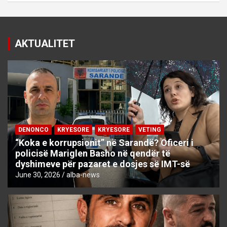
AKTUALITET
DENONCO
KRYESORE
KRYESORE
VETING
“Koka e korrupsionit” në Sarandë? Oficeri i
policisë Mariglen Basho në qendër të
dyshimeve për pazaret e dosjes së IMT-së
June 30, 2026
alba-news