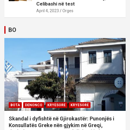
Celibashi në test
April 4, 2023
Orges
BO
BOTA
DENONCO
KRYESORE
KRYESORE
Skandal i dyfishtë në Gjirokastër: Punonjës i
Konsullatës Greke nën gjykim në Greqi,