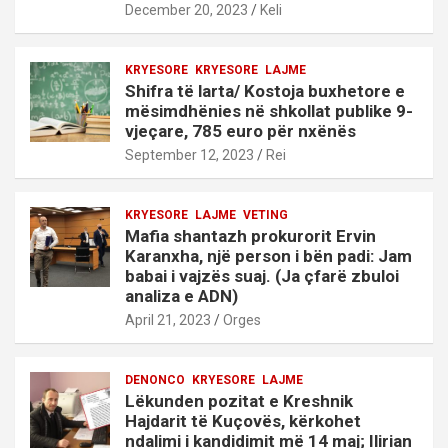
December 20, 2023
Keli
KRYESORE
KRYESORE
LAJME
Shifra të larta/ Kostoja buxhetore e
mësimdhënies në shkollat publike 9-
vjeçare, 785 euro për nxënës
September 12, 2023
Rei
KRYESORE
LAJME
VETING
Mafia shantazh prokurorit Ervin
Karanxha, një person i bën padi: Jam
babai i vajzës suaj. (Ja çfarë zbuloi
analiza e ADN)
April 21, 2023
Orges
DENONCO
KRYESORE
LAJME
Lëkunden pozitat e Kreshnik
Hajdarit të Kuçovës, kërkohet
ndalimi i kandidimit më 14 maj; Ilirian