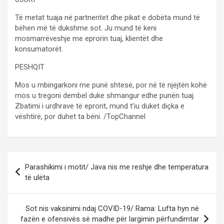
Të metat tuaja në partneritet dhe pikat e dobëta mund të
bëhen më të dukshme sot. Ju mund të keni
mosmarrëveshje me eprorin tuaj, klientët dhe
konsumatorët.
PESHQIT
Mos u mbingarkoni me punë shtesë, por në të njëjtën kohë
mos u tregoni dembel duke shmangur edhe punën tuaj.
Zbatimi i urdhrave të eprorit, mund t’iu duket diçka e
vështirë, por duhet ta bëni. /TopChannel
P
Parashikimi i motit/ Java nis me reshje dhe temperatura
o
të ulëta
s
t
Sot nis vaksinimi ndaj COVID-19/ Rama: Lufta hyn në
fazën e ofensivës së madhe për largimin përfundimtar
n