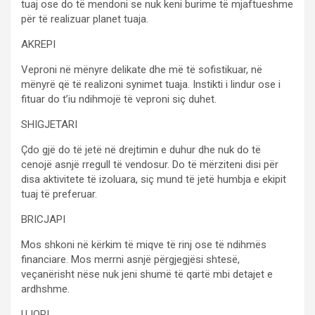
tuaj ose do të mendoni se nuk keni burime të mjaftueshme
për të realizuar planet tuaja.
AKREPI
Veproni në mënyre delikate dhe më të sofistikuar, në
mënyrë që të realizoni synimet tuaja. Instikti i lindur ose i
fituar do t’iu ndihmojë të veproni siç duhet.
SHIGJETARI
Çdo gjë do të jetë në drejtimin e duhur dhe nuk do të
cenojë asnjë rregull të vendosur. Do të mërziteni disi për
disa aktivitete të izoluara, siç mund të jetë humbja e ekipit
tuaj të preferuar.
BRICJAPI
Mos shkoni në kërkim të miqve të rinj ose të ndihmës
financiare. Mos merrni asnjë përgjegjësi shtesë,
veçanërisht nëse nuk jeni shumë të qartë mbi detajet e
ardhshme.
UJORI