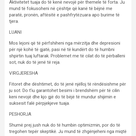
Aktivitetet tuaja do të kenë nevojë për themele të forta. Ju
mund të fokusoheni në çështje që kanë të bëjnë me
paratë, pronën, aftësitë e pashfrytëzuara apo burime të
tjera.
LUANI
Mos lejoni që të përfshiheni nga mërzitja dhe depresioni
për një kohë të gjatë, pasi në të kundërt do të humbni
shpirtin tuaj luftarak. Problemet me të cilat do të përballeni
sot, nuk do të jenë të reja.
VIRGJERESHA
Fitoret dhe dështimet, do të jenë njëlloj të rëndësishme për
ju sot. Do t’iu garantohet besimi i brendshëm për të cilin
keni nevojë dhe kjo gjë do të bëjë të mundur shijimin e
suksesit falë përpjekjeve tuaja.
PESHORJA
Shumë prej jush nuk do të humbin optimizmin, por do të
tregohen tepër skeptikë. Ju mund të zhgënjeheni nga miqtë