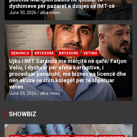
dyshimeve për pazaret e dosjes së IMT-së
June 30, 2026
alba-news
DENONCO
KRYESORE
KRYESORE
VETING
Ujku i IMT Sarandë me mëlçitë në qafë/ Fatjon
Veliu, i dyshuar për afera korruptive, i
proceduar penalisht, me biznes pa licencë dhe
nën akuzë se shiti kolegët për të shpëtuar
veten
June 29, 2026
alba-news
SHOWBIZ