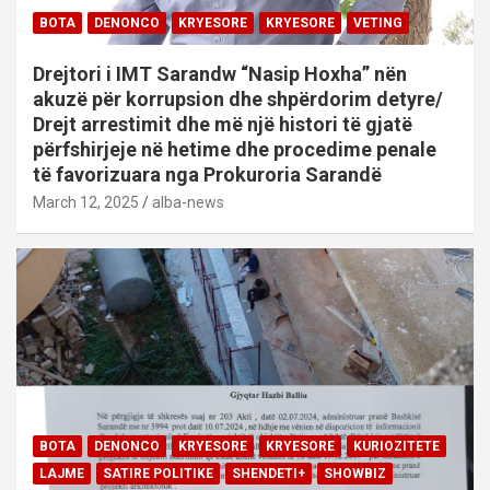
BOTA
DENONCO
KRYESORE
KRYESORE
VETING
Drejtori i IMT Sarandw “Nasip Hoxha” nën
akuzë për korrupsion dhe shpërdorim detyre/
Drejt arrestimit dhe më një histori të gjatë
përfshirjeje në hetime dhe procedime penale
të favorizuara nga Prokuroria Sarandë
March 12, 2025
alba-news
BOTA
DENONCO
KRYESORE
KRYESORE
KURIOZITETE
LAJME
SATIRE POLITIKE
SHENDETI+
SHOWBIZ