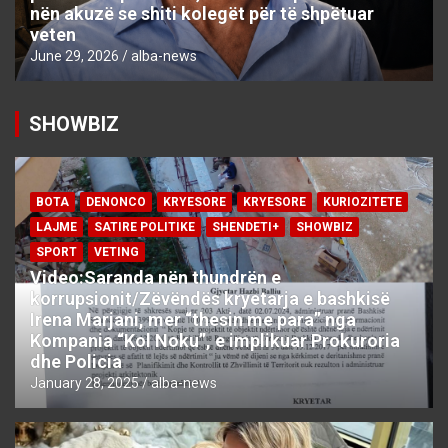
nën akuzë se shiti kolegët për të shpëtuar
veten
June 29, 2026
alba-news
SHOWBIZ
BOTA
DENONCO
KRYESORE
KRYESORE
KURIOZITETE
LAJME
SATIRE POLITIKE
SHENDETI+
SHOWBIZ
SPORT
VETING
Video:Saranda nën thundrën e
korrupsionit/Zëvëndës kryetarja e bashkisë
Irena Marjani, mer “thesin me para” nga
Kompania “Kol Noku”, e implikuar Prokuroria
dhe Policia
January 28, 2025
alba-news