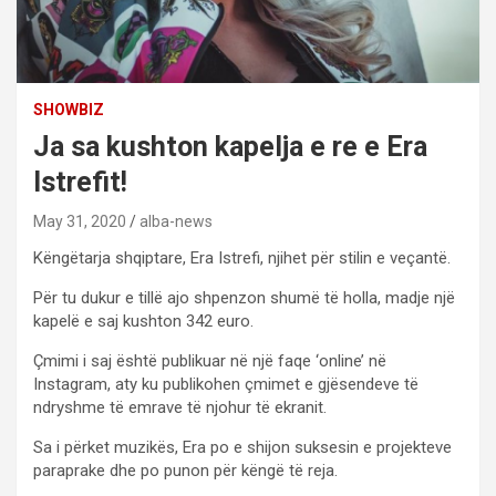
SHOWBIZ
Ja sa kushton kapelja e re e Era
Istrefit!
May 31, 2020
alba-news
Këngëtarja shqiptare, Era Istrefi, njihet për stilin e veçantë.
Për tu dukur e tillë ajo shpenzon shumë të holla, madje një
kapelë e saj kushton 342 euro.
Çmimi i saj është publikuar në një faqe ‘online’ në
Instagram, aty ku publikohen çmimet e gjësendeve të
ndryshme të emrave të njohur të ekranit.
Sa i përket muzikës, Era po e shijon suksesin e projekteve
paraprake dhe po punon për këngë të reja.