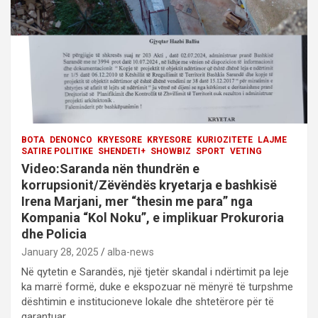
t
i
o
n
BOTA
DENONCO
KRYESORE
KRYESORE
KURIOZITETE
LAJME
SATIRE POLITIKE
SHENDETI+
SHOWBIZ
SPORT
VETING
Video:Saranda nën thundrën e
korrupsionit/Zëvëndës kryetarja e bashkisë
Irena Marjani, mer “thesin me para” nga
Kompania “Kol Noku”, e implikuar Prokuroria
dhe Policia
January 28, 2025
alba-news
Në qytetin e Sarandës, një tjetër skandal i ndërtimit pa leje
ka marrë formë, duke e ekspozuar në mënyrë të turpshme
dështimin e institucioneve lokale dhe shtetërore për të
garantuar…