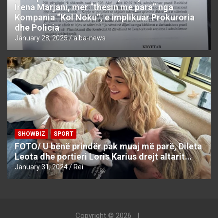
Irena Marjani, mer “thesin me para” nga
Kompania “Kol Noku”, e implikuar Prokuroria
dhe Policia
January 28, 2025
alba-news
SHOWBIZ
SPORT
FOTO/ U bënë prindër pak muaj më parë, Dileta
Leota dhe portieri Loris Karius drejt altarit…
January 31, 2024
Rei
Copyright © 2026