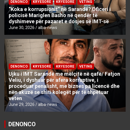
DENONCO
KRYESORE
KRYESORE
VETING
“Koka e korrupsionit” në Sarandë? Oficeri i
policisë Mariglen Basho në qendër të
dyshimeve për pazaret e dosjes së IMT-së
June 30, 2026
alba-news
DENONCO
KRYESORE
KRYESORE
VETING
Ujku i IMT Sarandë me mëlçitë në qafë/ Fatjon
Veliu, i dyshuar për afera korruptive, i
proceduar penalisht, me biznes pa licencë dhe
nën akuzë se shiti kolegët për të shpëtuar
veten
June 29, 2026
alba-news
DENONCO