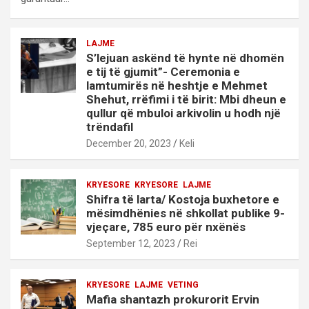
LAJME
S’lejuan askënd të hynte në dhomën
e tij të gjumit”- Ceremonia e
lamtumirës në heshtje e Mehmet
Shehut, rrëfimi i të birit: Mbi dheun e
qullur që mbuloi arkivolin u hodh një
trëndafil
December 20, 2023
Keli
KRYESORE
KRYESORE
LAJME
Shifra të larta/ Kostoja buxhetore e
mësimdhënies në shkollat publike 9-
vjeçare, 785 euro për nxënës
September 12, 2023
Rei
KRYESORE
LAJME
VETING
Mafia shantazh prokurorit Ervin