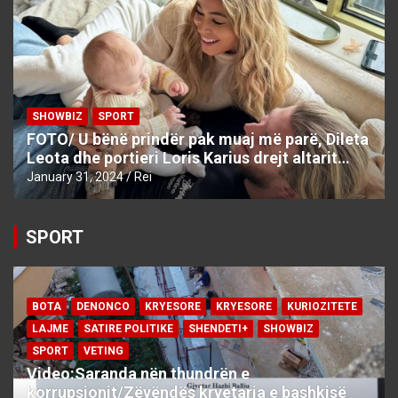
SHOWBIZ
SPORT
FOTO/ U bënë prindër pak muaj më parë, Dileta
Leota dhe portieri Loris Karius drejt altarit…
January 31, 2024
Rei
SPORT
BOTA
DENONCO
KRYESORE
KRYESORE
KURIOZITETE
LAJME
SATIRE POLITIKE
SHENDETI+
SHOWBIZ
SPORT
VETING
Video:Saranda nën thundrën e
korrupsionit/Zëvëndës kryetarja e bashkisë