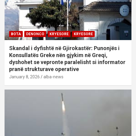
BOTA
DENONCO
KRYESORE
KRYESORE
Skandal i dyfishtë në Gjirokastër: Punonjës i
Konsullatës Greke nën gjykim në Greqi,
dyshohet se vepronte paralelisht si informator
pranë strukturave operative
January 8, 2026
alba-news