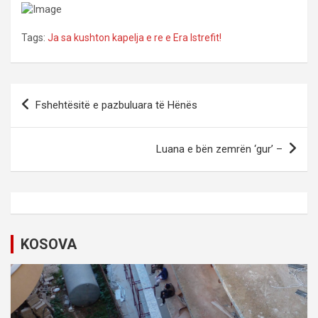
Tags:
Ja sa kushton kapelja e re e Era Istrefit!
P
Fshehtësitë e pazbuluara të Hënës
o
s
Luana e bën zemrën ‘gur’ –
t
n
a
v
KOSOVA
i
g
a