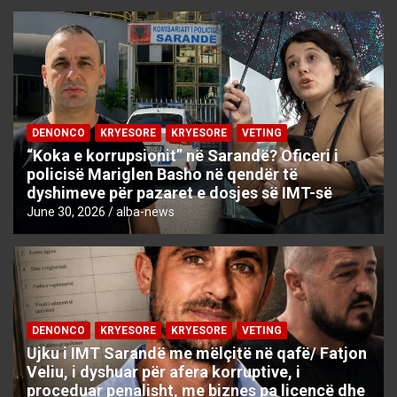
DENONCO
KRYESORE
KRYESORE
VETING
“Koka e korrupsionit” në Sarandë? Oficeri i
policisë Mariglen Basho në qendër të
dyshimeve për pazaret e dosjes së IMT-së
June 30, 2026
alba-news
DENONCO
KRYESORE
KRYESORE
VETING
Ujku i IMT Sarandë me mëlçitë në qafë/ Fatjon
Veliu, i dyshuar për afera korruptive, i
proceduar penalisht, me biznes pa licencë dhe