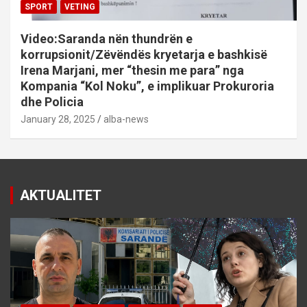
SPORT
VETING
Video:Saranda nën thundrën e
korrupsionit/Zëvëndës kryetarja e bashkisë
Irena Marjani, mer “thesin me para” nga
Kompania “Kol Noku”, e implikuar Prokuroria
dhe Policia
January 28, 2025
alba-news
AKTUALITET