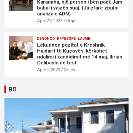
Karanxha, një person i bën padi: Jam
babai i vajzës suaj. (Ja çfarë zbuloi
analiza e ADN)
April 21, 2023
Orges
DENONCO
KRYESORE
LAJME
Lëkunden pozitat e Kreshnik
Hajdarit të Kuçovës, kërkohet
ndalimi i kandidimit më 14 maj; Ilirian
Celibashi në test
April 4, 2023
Orges
BO