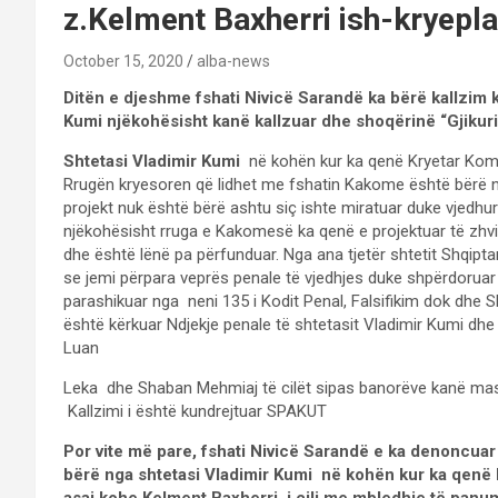
z.Kelment Baxherri ish-kryeplak
October 15, 2020
alba-news
Ditën e djeshme fshati Nivicë Sarandë ka bërë kallzim 
Kumi njëkohësisht kanë kallzuar dhe shoqërinë “Gjikuri
Shtetasi Vladimir Kumi
në kohën kur ka qenë Kryetar Komun
Rrugën kryesoren që lidhet me fshatin Kakome është bërë n
projekt nuk është bërë ashtu siç ishte miratuar duke vjedhu
njëkohësisht rruga e Kakomesë ka qenë e projektuar të zhvill
dhe është lënë pa përfunduar. Nga ana tjetër shtetit Shqipta
se jemi përpara veprës penale të vjedhjes duke shpërdoruar
parashikuar nga neni 135 i Kodit Penal, Falsifikim dok dhe 
është kërkuar Ndjekje penale të shtetasit Vladimir Kumi dhe 
Luan
Leka dhe Shaban Mehmiaj të cilët sipas banorëve kanë mash
Kallzimi i është kundrejtuar SPAKUT
Por vite më pare, fshati Nivicë Sarandë e ka denoncuar
bërë nga shtetasi Vladimir Kumi në kohën kur ka qenë