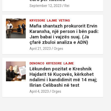
September 12, 2023
Rei
KRYESORE
LAJME
VETING
Mafia shantazh prokurorit Ervin
Karanxha, një person i bën padi:
Jam babai i vajzës suaj. (Ja
çfarë zbuloi analiza e ADN)
April 21, 2023
Orges
DENONCO
KRYESORE
LAJME
Lëkunden pozitat e Kreshnik
Hajdarit të Kuçovës, kërkohet
ndalimi i kandidimit më 14 maj;
Ilirian Celibashi në test
April 4, 2023
Orges