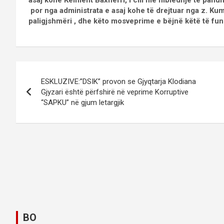
asaj kohe Kelment Baxherri, i cili me mbledhje të panum
por nga administrata e asaj kohe të drejtuar nga z. Kum
paligjshmëri , dhe këto mosveprime e bëjnë këtë të fundi
P
ESKLUZIVE:”DSIK” provon se Gjyqtarja Klodiana
o
Gjyzari është përfshirë në veprime Korruptive
“SAPKU” në gjum letargjik
s
t
n
a
v
i
BO