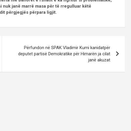
ërta me banorët e fshatit e ka ngritur si problematikë,
i nuk janë marrë masa për të rregulluar këtë
t përgjegjës përpara ligjit.
Përfundon në SPAK Vladimir Kumi kanidatpër
deputet partisë Demokratike për Himarën ja cilat
janë akuzat