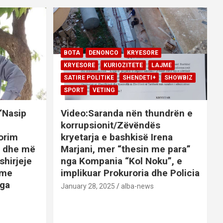
BOTA
DENONCO
KRYESORE
KRYESORE
KURIOZITETE
LAJME
SATIRE POLITIKE
SHENDETI+
SHOWBIZ
SPORT
VETING
 “Nasip
Video:Saranda nën thundrën e
korrupsionit/Zëvëndës
orim
kryetarja e bashkisë Irena
it dhe më
Marjani, mer “thesin me para”
shirjeje
nga Kompania “Kol Noku”, e
ime
implikuar Prokuroria dhe Policia
nga
January 28, 2025
alba-news
E
BOTA
DENONCO
KRYESORE
AJME
KRYESORE
KURIOZITETE
LAJME