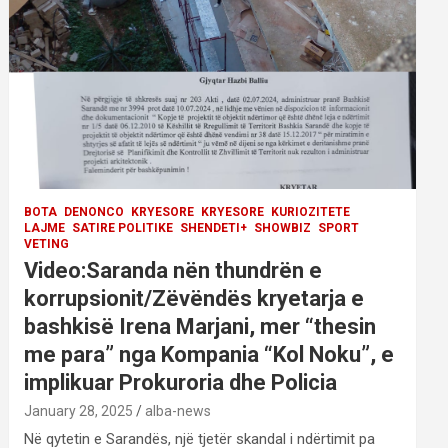
BOTA
DENONCO
KRYESORE
KRYESORE
KURIOZITETE
LAJME
SATIRE POLITIKE
SHENDETI+
SHOWBIZ
SPORT
VETING
Video:Saranda nën thundrën e
korrupsionit/Zëvëndës kryetarja e
bashkisë Irena Marjani, mer “thesin
me para” nga Kompania “Kol Noku”, e
implikuar Prokuroria dhe Policia
January 28, 2025
alba-news
Në qytetin e Sarandës, një tjetër skandal i ndërtimit pa