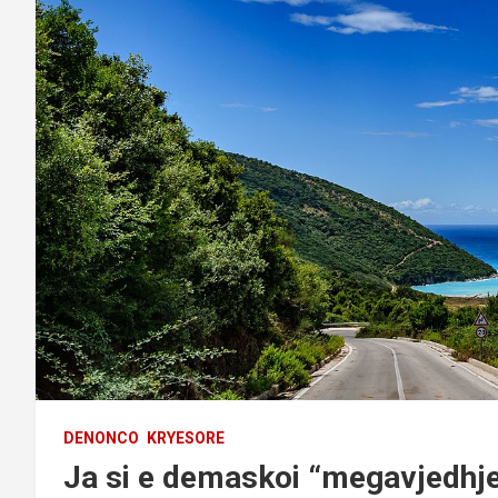
DENONCO
KRYESORE
Ja si e demaskoi “megavjedhj