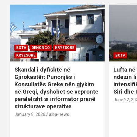
g
a
t
i
BOTA
DENONCO
KRYESORE
o
KRYESORE
BOTA
n
Skandal i dyfishtë në
Lufta në 
Gjirokastër: Punonjës i
ndezin l
Konsullatës Greke nën gjykim
intensif
në Greqi, dyshohet se vepronte
Siri dhe 
paralelisht si informator pranë
June 22, 20
strukturave operative
January 8, 2026
alba-news