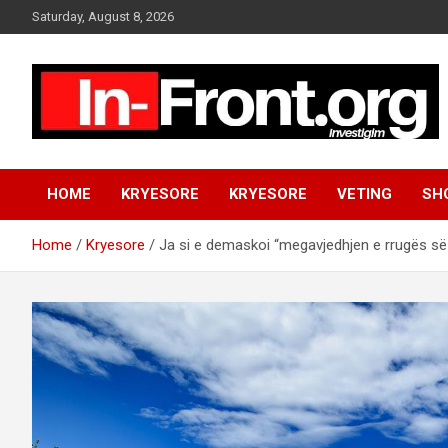
S
Saturday, August 8, 2026
k
i
p
t
o
c
o
n
HOME
KRYESORE
KRYESORE
VETING
SH
t
e
n
Home
Kryesore
Ja si e demaskoi “megavjedhjen e rrugës së 
t