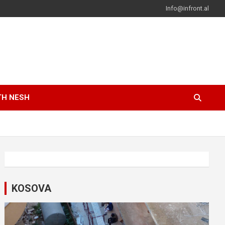
Info@infront.al
TH NESH
KOSOVA