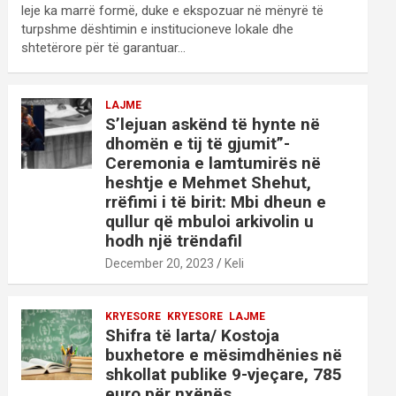
leje ka marrë formë, duke e ekspozuar në mënyrë të
turpshme dështimin e institucioneve lokale dhe
shtetërore për të garantuar…
LAJME
S’lejuan askënd të hynte në
dhomën e tij të gjumit”-
Ceremonia e lamtumirës në
heshtje e Mehmet Shehut,
rrëfimi i të birit: Mbi dheun e
qullur që mbuloi arkivolin u
hodh një trëndafil
December 20, 2023
Keli
KRYESORE
KRYESORE
LAJME
Shifra të larta/ Kostoja
buxhetore e mësimdhënies në
shkollat publike 9-vjeçare, 785
euro për nxënës