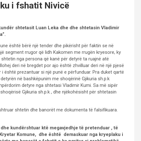
u i fshatit Nivicë
kundër shtetasit Luan Leka dhe dhe shtetasin Vladimir
a”.
e është bërë një tender dhe pikërisht për faktin se në
jë segment rrugor që lidh Kakomen me rrugën kryesore, ky
r shtetin nga persona që kanë për detyrë ta ruajnë atë
ohej deri në bregdet por ajo është zhvilluar deri në një pjesë
r i është prezantuar si një punë e përfunduar. Pra duket qartë
 detyrën në bashkëpunim me shoqërinë Gjikuria sh.p.k
Shpërdorim detyre nga shtetasi Vladimir Kumi. Sa më sipër
shoqërisë Gjikuria sh.p.k , dhe njëkohësisht për shtetasin
truar shtetin dhe banorët me dokumenta të falsifikuara.
 dhe kundërshtuar ktë megavjedhje të pretenduar , të
 Kryetar Komune, dhe është demaskuar nga kryeplaku i