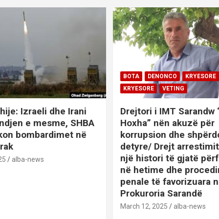
BOTA
DENONCO
KRYESORE
KRYESORE
VETING
hije: Izraeli dhe Irani
Drejtori i IMT Sarandw
indjen e mesme, SHBA
Hoxha” nën akuzë për
ikon bombardimet në
korrupsion dhe shpërd
Irak
detyre/ Drejt arrestim
një histori të gjatë përf
25
alba-news
në hetime dhe proced
penale të favorizuara 
Prokuroria Sarandë
BOTA
DENONCO
KRYESOR
March 12, 2025
alba-news
KRYESORE
KURIOZITETE
L