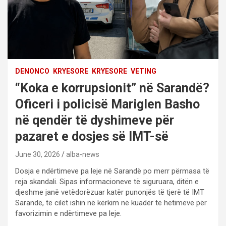
DENONCO
KRYESORE
KRYESORE
VETING
“Koka e korrupsionit” në Sarandë?
Oficeri i policisë Mariglen Basho
në qendër të dyshimeve për
pazaret e dosjes së IMT-së
June 30, 2026
alba-news
Dosja e ndërtimeve pa leje në Sarandë po merr përmasa të
reja skandali. Sipas informacioneve të siguruara, ditën e
djeshme janë vetëdorëzuar katër punonjës të tjerë të IMT
Sarandë, të cilët ishin në kërkim në kuadër të hetimeve për
favorizimin e ndërtimeve pa leje.