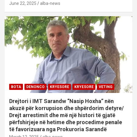
June 22, 2025
alba-news
BOTA
DENONCO
KRYESORE
KRYESORE
VETING
Drejtori i IMT Sarandw “Nasip Hoxha” nën
akuzë për korrupsion dhe shpërdorim detyre/
Drejt arrestimit dhe më një histori të gjatë
përfshirjeje në hetime dhe procedime penale
të favorizuara nga Prokuroria Sarandë
March 12, 2025
alba-news