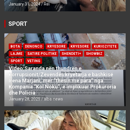
January 31, 2024
Rei
SPORT
BOTA
DENONCO
KRYESORE
KRYESORE
KURIOZITETE
LAJME
SATIRE POLITIKE
SHENDETI+
SHOWBIZ
SPORT
VETING
Video:Saranda nën thundrën e
korrupsionit/Zëvëndës kryetarja e bashkisë
Irena Marjani, mer “thesin me para” nga
Kompania “Kol Noku”, e implikuar Prokuroria
dhe Policia
January 28, 2025
alba-news