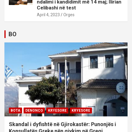
ndalimi i kandidimit më 14 maj; Ilirian
Celibashi në test
April 4, 2023
Orges
BO
BOTA
DENONCO
KRYESORE
KRYESORE
Skandal i dyfishtë në Gjirokastër: Punonjës i
Konsullatës Greke nën gjykim në Greqi,