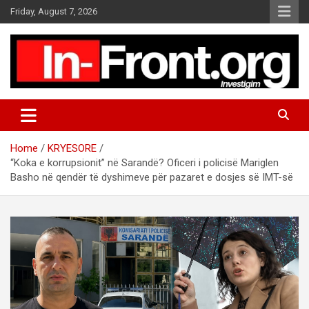
S
Friday, August 7, 2026
k
i
p
t
o
c
o
n
t
Home
KRYESORE
e
“Koka e korrupsionit” në Sarandë? Oficeri i policisë Mariglen
n
Basho në qendër të dyshimeve për pazaret e dosjes së IMT-së
t