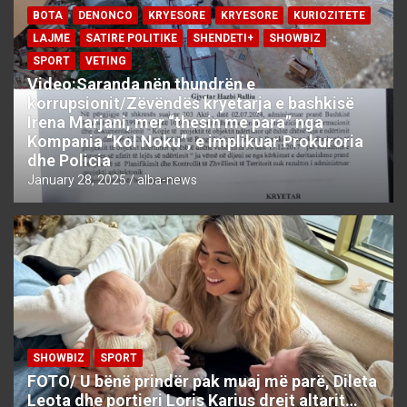
BOTA
DENONCO
KRYESORE
KRYESORE
KURIOZITETE
LAJME
SATIRE POLITIKE
SHENDETI+
SHOWBIZ
SPORT
VETING
Video:Saranda nën thundrën e
korrupsionit/Zëvëndës kryetarja e bashkisë
Irena Marjani, mer “thesin me para” nga
Kompania “Kol Noku”, e implikuar Prokuroria
dhe Policia
January 28, 2025
alba-news
SHOWBIZ
SPORT
FOTO/ U bënë prindër pak muaj më parë, Dileta
Leota dhe portieri Loris Karius drejt altarit…