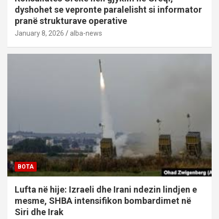
dyshohet se vepronte paralelisht si informator
pranë strukturave operative
January 8, 2026
alba-news
BOTA
Lufta në hije: Izraeli dhe Irani ndezin lindjen e
mesme, SHBA intensifikon bombardimet në
Siri dhe Irak