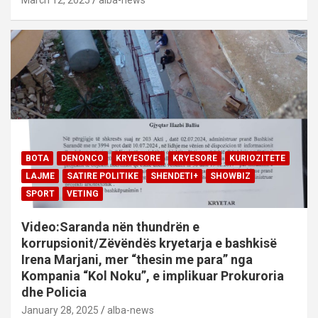
BOTA
DENONCO
KRYESORE
KRYESORE
KURIOZITETE
LAJME
SATIRE POLITIKE
SHENDETI+
SHOWBIZ
SPORT
VETING
Video:Saranda nën thundrën e
korrupsionit/Zëvëndës kryetarja e bashkisë
Irena Marjani, mer “thesin me para” nga
Kompania “Kol Noku”, e implikuar Prokuroria
dhe Policia
January 28, 2025
alba-news