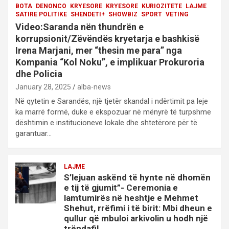
BOTA
DENONCO
KRYESORE
KRYESORE
KURIOZITETE
LAJME
SATIRE POLITIKE
SHENDETI+
SHOWBIZ
SPORT
VETING
Video:Saranda nën thundrën e
korrupsionit/Zëvëndës kryetarja e bashkisë
Irena Marjani, mer “thesin me para” nga
Kompania “Kol Noku”, e implikuar Prokuroria
dhe Policia
January 28, 2025
alba-news
Në qytetin e Sarandës, një tjetër skandal i ndërtimit pa leje
ka marrë formë, duke e ekspozuar në mënyrë të turpshme
dështimin e institucioneve lokale dhe shtetërore për të
garantuar…
LAJME
S’lejuan askënd të hynte në dhomën
e tij të gjumit”- Ceremonia e
lamtumirës në heshtje e Mehmet
Shehut, rrëfimi i të birit: Mbi dheun e
qullur që mbuloi arkivolin u hodh një
trëndafil