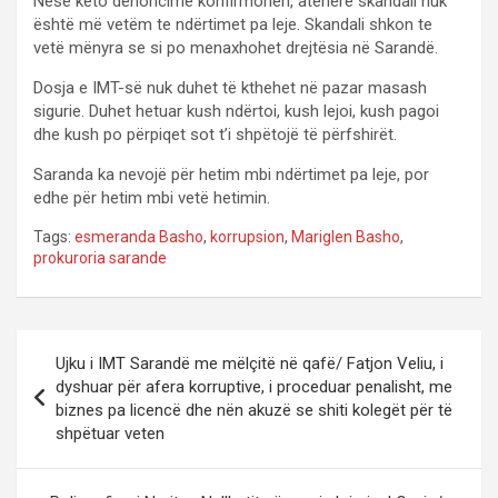
Nëse këto denoncime konfirmohen, atëherë skandali nuk
është më vetëm te ndërtimet pa leje. Skandali shkon te
vetë mënyra se si po menaxhohet drejtësia në Sarandë.
Dosja e IMT-së nuk duhet të kthehet në pazar masash
sigurie. Duhet hetuar kush ndërtoi, kush lejoi, kush pagoi
dhe kush po përpiqet sot t’i shpëtojë të përfshirët.
Saranda ka nevojë për hetim mbi ndërtimet pa leje, por
edhe për hetim mbi vetë hetimin.
Tags:
esmeranda Basho
,
korrupsion
,
Mariglen Basho
,
prokuroria sarande
P
Ujku i IMT Sarandë me mëlçitë në qafë/ Fatjon Veliu, i
o
dyshuar për afera korruptive, i proceduar penalisht, me
biznes pa licencë dhe nën akuzë se shiti kolegët për të
s
shpëtuar veten
t
n