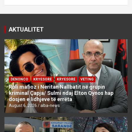
AKTUALITET
DENONCO
KRYESORE
KRYESORE
VETING
Roli mafioz i Neritan Nallbatit në grupin
kriminal Çapja/ Sulmi ndaj Elton Qynos hap
dosjen e lidhjeve të errëta
August 6, 2026
alba-news