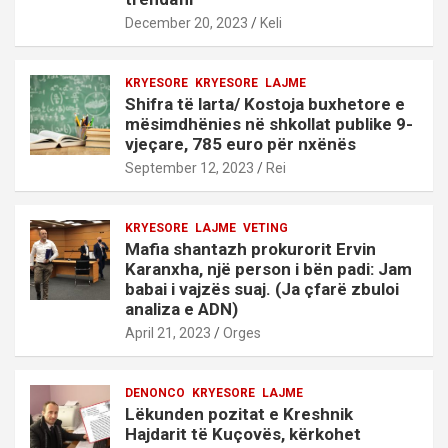
December 20, 2023
Keli
KRYESORE
KRYESORE
LAJME
Shifra të larta/ Kostoja buxhetore e
mësimdhënies në shkollat publike 9-
vjeçare, 785 euro për nxënës
September 12, 2023
Rei
KRYESORE
LAJME
VETING
Mafia shantazh prokurorit Ervin
Karanxha, një person i bën padi: Jam
babai i vajzës suaj. (Ja çfarë zbuloi
analiza e ADN)
April 21, 2023
Orges
DENONCO
KRYESORE
LAJME
Lëkunden pozitat e Kreshnik
Hajdarit të Kuçovës, kërkohet