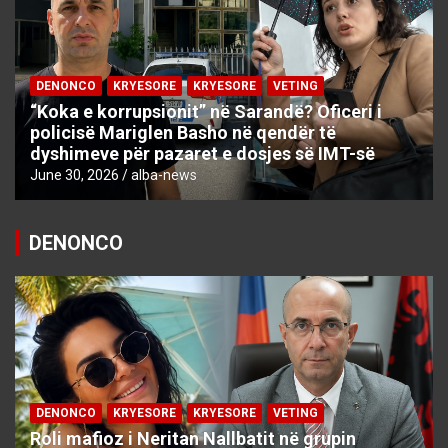
DENONCO
KRYESORE
KRYESORE
VETING
“Koka e korrupsionit” në Sarandë? Oficeri i
policisë Mariglen Basho në qendër të
dyshimeve për pazaret e dosjes së IMT-së
June 30, 2026
alba-news
DENONCO
DENONCO
KRYESORE
KRYESORE
VETING
Roli mafioz i Neritan Nallbatit në grupin