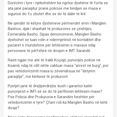
Dorëzimi i tyre i njëkohshëm ka ngritur dyshime të forta se
ata janë paraqitur pranë policisë me bindjen se masa e
sigurisë do t’u zbutet dhe se do të dalin të lirë.
Në qendër të këtyre dyshimeve përmendet emri i Mariglen
Bashos, djali i xhaxhait të prokurores së çështjes,
Esmeralda Basho. Sipas denoncimeve, Mariglen Basho
dyshohet se luan rolin e ndërmjetësit në kontaktet dhe
pazaret e mundshme për lehtësimin e masave ndaj
personave të përfshirë në dosjen e IMT Sarandë.
Rasti ngjan me atë të Irakli Koçiajt, punonjës policie në
Ksamil, ndaj të cilit ishte caktuar masa “arrest në burg”, por
pas vetëdorëzimit masa iu zëvendësua në “detyrim
paraqitje”, me kërkesë të prokurorit.
Pyetjet janë të drejtpërdrejta: kush i garantoi katër
punonjësit e IMT-së se do të përfitonin lehtësim mase?
Pse Policia dhe Prokuroria e Sarandës heshtën për
vetëdorëzimin e tyre? Çfarë roli ka Mariglen Basho në këtë
dosje?