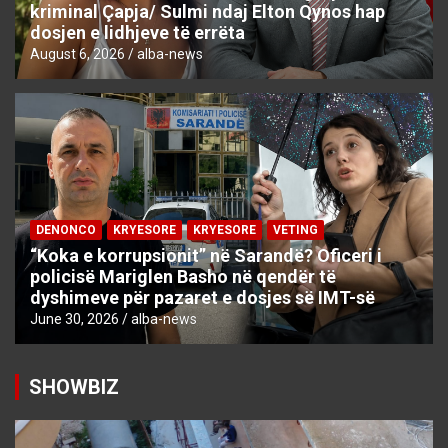
kriminal Çapja/ Sulmi ndaj Elton Qynos hap
dosjen e lidhjeve të errëta
August 6, 2026
alba-news
DENONCO
KRYESORE
KRYESORE
VETING
“Koka e korrupsionit” në Sarandë? Oficeri i
policisë Mariglen Basho në qendër të
dyshimeve për pazaret e dosjes së IMT-së
June 30, 2026
alba-news
SHOWBIZ