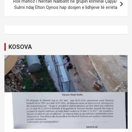
Roli mafioz i Neritan Nallbatit në grupin kriminal Çapja/
a
Sulmi ndaj Elton Qynos hap dosjen e lidhjeve të errëta
v
i
g
a
KOSOVA
t
i
o
n