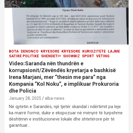
o
n
BOTA
DENONCO
KRYESORE
KRYESORE
KURIOZITETE
LAJME
SATIRE POLITIKE
SHENDETI+
SHOWBIZ
SPORT
VETING
Video:Saranda nën thundrën e
korrupsionit/Zëvëndës kryetarja e bashkisë
Irena Marjani, mer “thesin me para” nga
Kompania “Kol Noku”, e implikuar Prokuroria
dhe Policia
January 28, 2025
alba-news
Në qytetin e Sarandës, një tjetër skandal i ndërtimit pa leje
ka marrë formë, duke e ekspozuar në mënyrë të turpshme
dështimin e institucioneve lokale dhe shtetërore për të
garantuar…