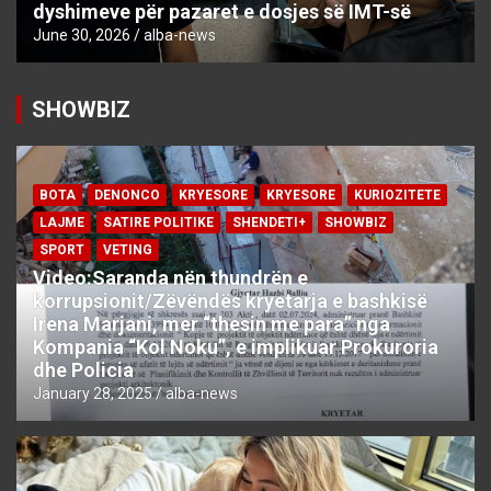
dyshimeve për pazaret e dosjes së IMT-së
June 30, 2026
alba-news
SHOWBIZ
BOTA
DENONCO
KRYESORE
KRYESORE
KURIOZITETE
LAJME
SATIRE POLITIKE
SHENDETI+
SHOWBIZ
SPORT
VETING
Video:Saranda nën thundrën e
korrupsionit/Zëvëndës kryetarja e bashkisë
Irena Marjani, mer “thesin me para” nga
Kompania “Kol Noku”, e implikuar Prokuroria
dhe Policia
January 28, 2025
alba-news