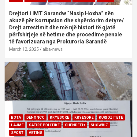
Drejtori i IMT Sarandw “Nasip Hoxha” nën
akuzë për korrupsion dhe shpërdorim detyre/
Drejt arrestimit dhe më një histori të gjatë
përfshirjeje në hetime dhe procedime penale
të favorizuara nga Prokuroria Sarandë
March 12, 2025
alba-news
BOTA
DENONCO
KRYESORE
KRYESORE
KURIOZITETE
LAJME
SATIRE POLITIKE
SHENDETI+
SHOWBIZ
SPORT
VETING