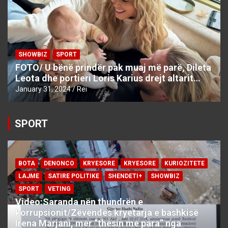
SHOWBIZ
SPORT
FOTO/ U bënë prindër pak muaj më parë, Dileta
Leota dhe portieri Loris Karius drejt altarit…
January 31, 2024
Rei
SPORT
BOTA
DENONCO
KRYESORE
KRYESORE
KURIOZITETE
LAJME
SATIRE POLITIKE
SHENDETI+
SHOWBIZ
SPORT
VETING
Video:Saranda nën thundrën e
korrupsionit/Zëvëndës kryetarja e bashkisë
Irena Marjani, mer “thesin me para” nga