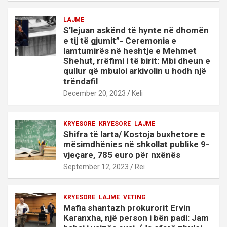
LAJME
S’lejuan askënd të hynte në dhomën
e tij të gjumit”- Ceremonia e
lamtumirës në heshtje e Mehmet
Shehut, rrëfimi i të birit: Mbi dheun e
qullur që mbuloi arkivolin u hodh një
trëndafil
December 20, 2023
Keli
KRYESORE
KRYESORE
LAJME
Shifra të larta/ Kostoja buxhetore e
mësimdhënies në shkollat publike 9-
vjeçare, 785 euro për nxënës
September 12, 2023
Rei
KRYESORE
LAJME
VETING
Mafia shantazh prokurorit Ervin
Karanxha, një person i bën padi: Jam