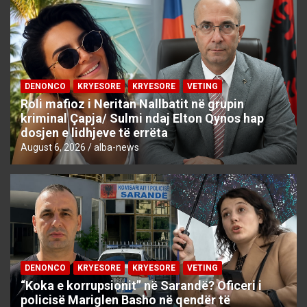
DENONCO
KRYESORE
KRYESORE
VETING
Roli mafioz i Neritan Nallbatit në grupin
kriminal Çapja/ Sulmi ndaj Elton Qynos hap
dosjen e lidhjeve të errëta
August 6, 2026
alba-news
DENONCO
KRYESORE
KRYESORE
VETING
“Koka e korrupsionit” në Sarandë? Oficeri i
policisë Mariglen Basho në qendër të