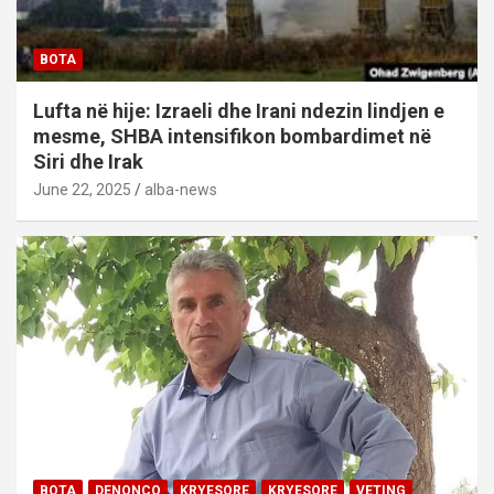
BOTA
Lufta në hije: Izraeli dhe Irani ndezin lindjen e
mesme, SHBA intensifikon bombardimet në
Siri dhe Irak
June 22, 2025
alba-news
BOTA
DENONCO
KRYESORE
KRYESORE
VETING