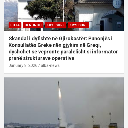
BOTA
DENONCO
KRYESORE
KRYESORE
Skandal i dyfishtë në Gjirokastër: Punonjës i
Konsullatës Greke nën gjykim në Greqi,
dyshohet se vepronte paralelisht si informator
pranë strukturave operative
January 8, 2026
alba-news