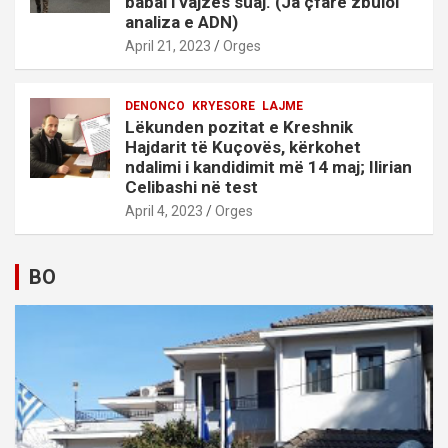
babai i vajzës suaj. (Ja çfarë zbuloi
analiza e ADN)
April 21, 2023
Orges
DENONCO
KRYESORE
LAJME
Lëkunden pozitat e Kreshnik
Hajdarit të Kuçovës, kërkohet
ndalimi i kandidimit më 14 maj; Ilirian
Celibashi në test
April 4, 2023
Orges
BO