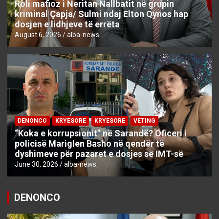
Roli mafioz i Neritan Nallbatit në grupin
kriminal Çapja/ Sulmi ndaj Elton Qynos hap
dosjen e lidhjeve të errëta
August 6, 2026
alba-news
DENONCO
KRYESORE
KRYESORE
VETING
“Koka e korrupsionit” në Sarandë? Oficeri i
policisë Mariglen Basho në qendër të
dyshimeve për pazaret e dosjes së IMT-së
June 30, 2026
alba-news
DENONCO