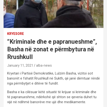
KRYESORE
“Kriminale dhe e papranueshme”,
Basha në zonat e përmbytura në
Rrushkull
January 11, 2021
alba-news
Kryetari i Partisë Demokratike, Lulzim Basha, vizitoi sot
banorët e fshatit Rrushkull në Sukth, që janë dëmtuar rëndë
nga përmbytjet e ditëve të fundit.
Basha e ka cilësuar këtë situatë të krijuar si kriminale dhe
të papranueshme, ndërkohë që shton se qeveria duhet tu
vijë në ndihmë banorëve me ujë dhe medikamente.