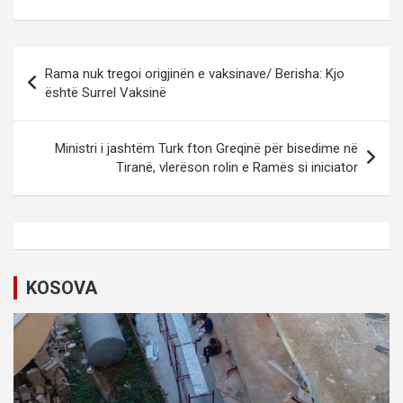
P
Rama nuk tregoi origjinën e vaksinave/ Berisha: Kjo
o
është Surrel Vaksinë
s
t
Ministri i jashtëm Turk fton Greqinë për bisedime në
Tiranë, vlerëson rolin e Ramës si iniciator
n
a
v
i
KOSOVA
g
a
t
i