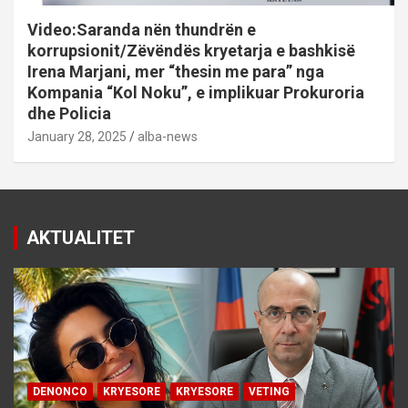
Video:Saranda nën thundrën e
korrupsionit/Zëvëndës kryetarja e bashkisë
Irena Marjani, mer “thesin me para” nga
Kompania “Kol Noku”, e implikuar Prokuroria
dhe Policia
January 28, 2025
alba-news
AKTUALITET
DENONCO
KRYESORE
KRYESORE
VETING