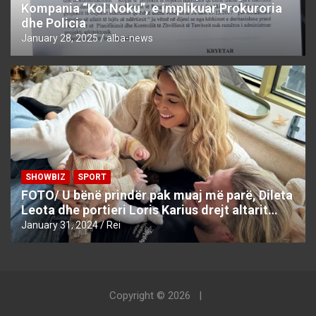
Kompania “Kol Noku”, e implikuar Prokuroria
dhe Policia
January 28, 2025
alba-news
SHOWBIZ
SPORT
FOTO/ U bënë prindër pak muaj më parë, Dileta
Leota dhe portieri Loris Karius drejt altarit…
January 31, 2024
Rei
Copyright © 2026