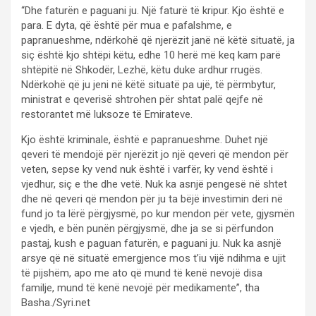
“Dhe faturën e paguani ju. Një faturë të kripur. Kjo është e
para. E dyta, që është për mua e pafalshme, e
papranueshme, ndërkohë që njerëzit janë në këtë situatë, ja
siç është kjo shtëpi këtu, edhe 10 herë më keq kam parë
shtëpitë në Shkodër, Lezhë, këtu duke ardhur rrugës.
Ndërkohë që ju jeni në këtë situatë pa ujë, të përmbytur,
ministrat e qeverisë shtrohen për shtat palë qejfe në
restorantet më luksoze të Emirateve.
Kjo është kriminale, është e papranueshme. Duhet një
qeveri të mendojë për njerëzit jo një qeveri që mendon për
veten, sepse ky vend nuk është i varfër, ky vend është i
vjedhur, siç e the dhe vetë. Nuk ka asnjë pengesë në shtet
dhe në qeveri që mendon për ju ta bëjë investimin deri në
fund jo ta lërë përgjysmë, po kur mendon për vete, gjysmën
e vjedh, e bën punën përgjysmë, dhe ja se si përfundon
pastaj, kush e paguan faturën, e paguani ju. Nuk ka asnjë
arsye që në situatë emergjence mos t’iu vijë ndihma e ujit
të pijshëm, apo me ato që mund të kenë nevojë disa
familje, mund të kenë nevojë për medikamente”, tha
Basha./Syri.net