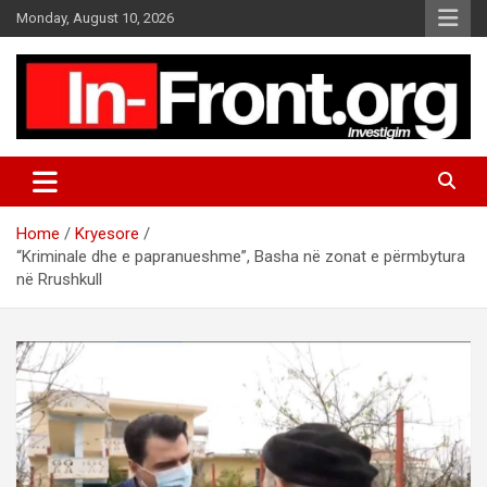
S
Monday, August 10, 2026
k
i
p
t
o
c
o
n
t
Home
Kryesore
e
“Kriminale dhe e papranueshme”, Basha në zonat e përmbytura
n
në Rrushkull
t