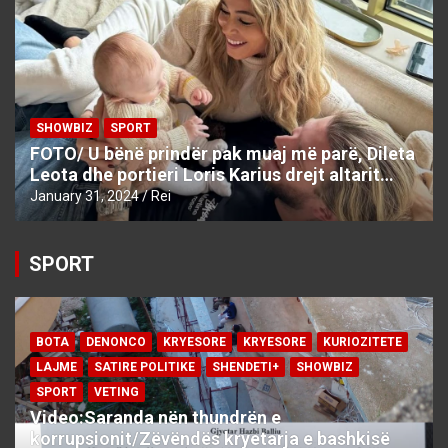
SHOWBIZ
SPORT
FOTO/ U bënë prindër pak muaj më parë, Dileta
Leota dhe portieri Loris Karius drejt altarit…
January 31, 2024
Rei
SPORT
BOTA
DENONCO
KRYESORE
KRYESORE
KURIOZITETE
LAJME
SATIRE POLITIKE
SHENDETI+
SHOWBIZ
SPORT
VETING
Video:Saranda nën thundrën e
korrupsionit/Zëvëndës kryetarja e bashkisë