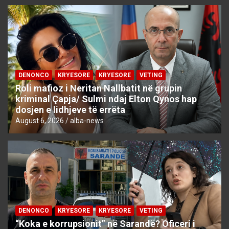
DENONCO
KRYESORE
KRYESORE
VETING
Roli mafioz i Neritan Nallbatit në grupin
kriminal Çapja/ Sulmi ndaj Elton Qynos hap
dosjen e lidhjeve të errëta
August 6, 2026
alba-news
DENONCO
KRYESORE
KRYESORE
VETING
“Koka e korrupsionit” në Sarandë? Oficeri i