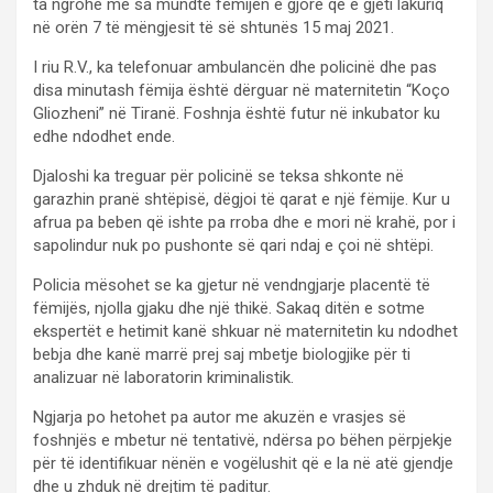
ta ngrohë me sa mundte fëmijën e gjorë që e gjeti lakuriq
në orën 7 të mëngjesit të së shtunës 15 maj 2021.
I riu R.V., ka telefonuar ambulancën dhe policinë dhe pas
disa minutash fëmija është dërguar në maternitetin “Koço
Gliozheni” në Tiranë. Foshnja është futur në inkubator ku
edhe ndodhet ende.
Djaloshi ka treguar për policinë se teksa shkonte në
garazhin pranë shtëpisë, dëgjoi të qarat e një fëmije. Kur u
afrua pa beben që ishte pa rroba dhe e mori në krahë, por i
sapolindur nuk po pushonte së qari ndaj e çoi në shtëpi.
Policia mësohet se ka gjetur në vendngjarje placentë të
fëmijës, njolla gjaku dhe një thikë. Sakaq ditën e sotme
ekspertët e hetimit kanë shkuar në maternitetin ku ndodhet
bebja dhe kanë marrë prej saj mbetje biologjike për ti
analizuar në laboratorin kriminalistik.
Ngjarja po hetohet pa autor me akuzën e vrasjes së
foshnjës e mbetur në tentativë, ndërsa po bëhen përpjekje
për të identifikuar nënën e vogëlushit që e la në atë gjendje
dhe u zhduk në drejtim të paditur.