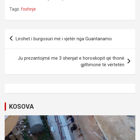
Tags:
foshnje
P
Lirohet i burgosuri më i vjetër nga Guantanamo
o
s
Ju prezantojmë me 3 shenjat e horoskopit që thonë
t
gjithmonë të vërtetën
n
a
v
i
KOSOVA
g
a
t