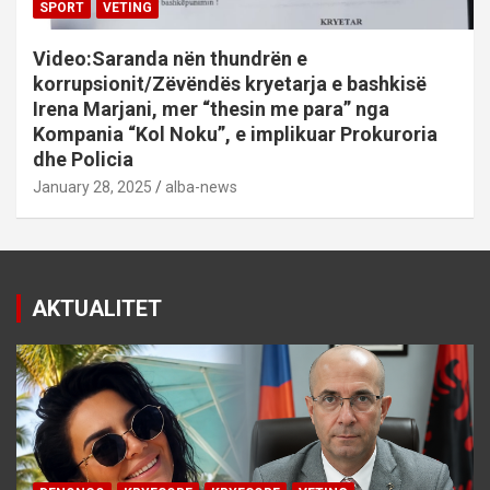
SPORT
VETING
Video:Saranda nën thundrën e
korrupsionit/Zëvëndës kryetarja e bashkisë
Irena Marjani, mer “thesin me para” nga
Kompania “Kol Noku”, e implikuar Prokuroria
dhe Policia
January 28, 2025
alba-news
AKTUALITET