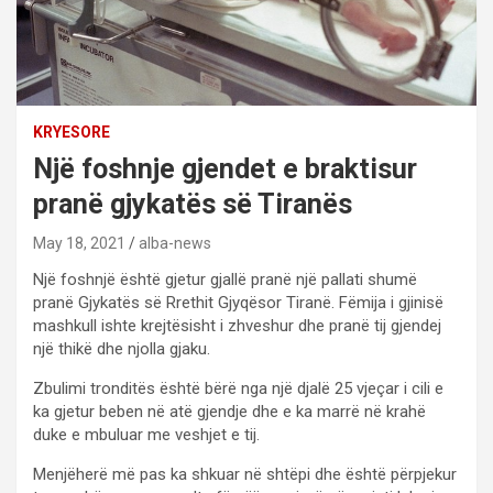
KRYESORE
Një foshnje gjendet e braktisur
pranë gjykatës së Tiranës
May 18, 2021
alba-news
Një foshnjë është gjetur gjallë pranë një pallati shumë
pranë Gjykatës së Rrethit Gjyqësor Tiranë. Fëmija i gjinisë
mashkull ishte krejtësisht i zhveshur dhe pranë tij gjendej
një thikë dhe njolla gjaku.
Zbulimi tronditës është bërë nga një djalë 25 vjeçar i cili e
ka gjetur beben në atë gjendje dhe e ka marrë në krahë
duke e mbuluar me veshjet e tij.
Menjëherë më pas ka shkuar në shtëpi dhe është përpjekur