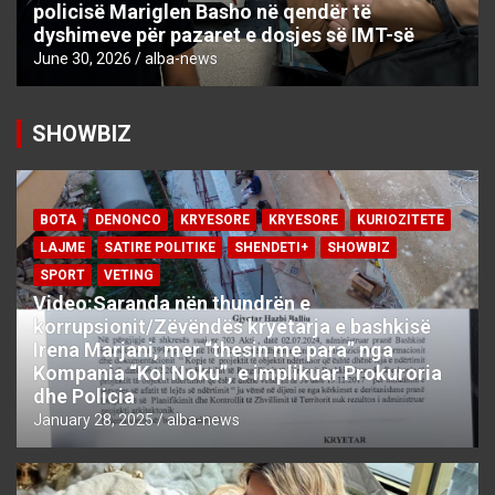
policisë Mariglen Basho në qendër të
dyshimeve për pazaret e dosjes së IMT-së
June 30, 2026
alba-news
SHOWBIZ
BOTA
DENONCO
KRYESORE
KRYESORE
KURIOZITETE
LAJME
SATIRE POLITIKE
SHENDETI+
SHOWBIZ
SPORT
VETING
Video:Saranda nën thundrën e
korrupsionit/Zëvëndës kryetarja e bashkisë
Irena Marjani, mer “thesin me para” nga
Kompania “Kol Noku”, e implikuar Prokuroria
dhe Policia
January 28, 2025
alba-news