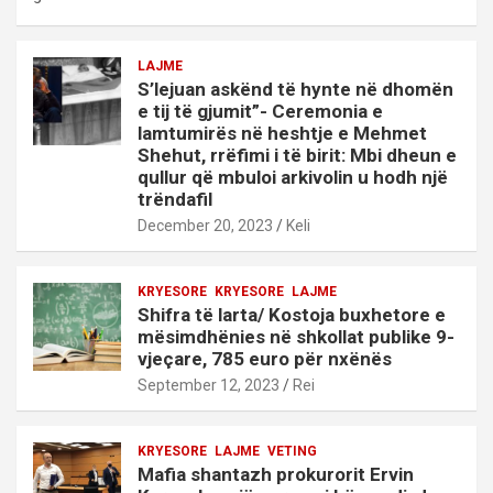
LAJME
S’lejuan askënd të hynte në dhomën
e tij të gjumit”- Ceremonia e
lamtumirës në heshtje e Mehmet
Shehut, rrëfimi i të birit: Mbi dheun e
qullur që mbuloi arkivolin u hodh një
trëndafil
December 20, 2023
Keli
KRYESORE
KRYESORE
LAJME
Shifra të larta/ Kostoja buxhetore e
mësimdhënies në shkollat publike 9-
vjeçare, 785 euro për nxënës
September 12, 2023
Rei
KRYESORE
LAJME
VETING
Mafia shantazh prokurorit Ervin