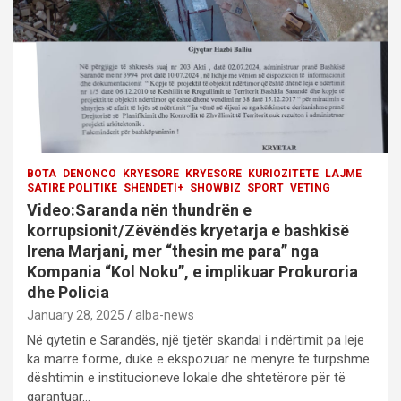
i
o
n
BOTA
DENONCO
KRYESORE
KRYESORE
KURIOZITETE
LAJME
SATIRE POLITIKE
SHENDETI+
SHOWBIZ
SPORT
VETING
Video:Saranda nën thundrën e
korrupsionit/Zëvëndës kryetarja e bashkisë
Irena Marjani, mer “thesin me para” nga
Kompania “Kol Noku”, e implikuar Prokuroria
dhe Policia
January 28, 2025
alba-news
Në qytetin e Sarandës, një tjetër skandal i ndërtimit pa leje
ka marrë formë, duke e ekspozuar në mënyrë të turpshme
dështimin e institucioneve lokale dhe shtetërore për të
garantuar…