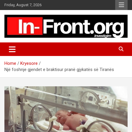
S
Friday, August 7, 2026
k
i
p
t
o
c
o
n
t
Home
Kryesore
e
Një foshnje gjendet e braktisur pranë gjykatës së Tiranës
n
t