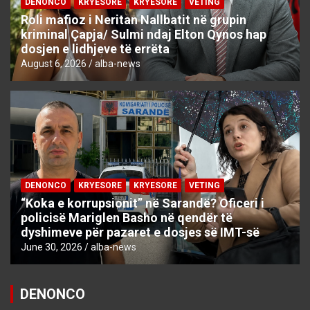
DENONCO
KRYESORE
KRYESORE
VETING
Roli mafioz i Neritan Nallbatit në grupin
kriminal Çapja/ Sulmi ndaj Elton Qynos hap
dosjen e lidhjeve të errëta
August 6, 2026
alba-news
DENONCO
KRYESORE
KRYESORE
VETING
“Koka e korrupsionit” në Sarandë? Oficeri i
policisë Mariglen Basho në qendër të
dyshimeve për pazaret e dosjes së IMT-së
June 30, 2026
alba-news
DENONCO