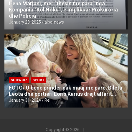
Irena Marjani, mer “thesin me para” nga
Kompania “Kol Noku”, e implikuar Prokuroria
dhe Policia
January 28, 2025
alba-news
SHOWBIZ
SPORT
FOTO/ U bënë prindër pak muaj më parë, Dileta
Leota dhe portieri Loris Karius drejt altarit…
January 31, 2024
Rei
Copyright © 2026