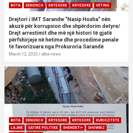
BOTA
DENONCO
KRYESORE
KRYESORE
VETING
Drejtori i IMT Sarandw “Nasip Hoxha” nën
akuzë për korrupsion dhe shpërdorim detyre/
Drejt arrestimit dhe më një histori të gjatë
përfshirjeje në hetime dhe procedime penale
të favorizuara nga Prokuroria Sarandë
March 12, 2025
alba-news
BOTA
DENONCO
KRYESORE
KRYESORE
KURIOZITETE
LAJME
SATIRE POLITIKE
SHENDETI+
SHOWBIZ