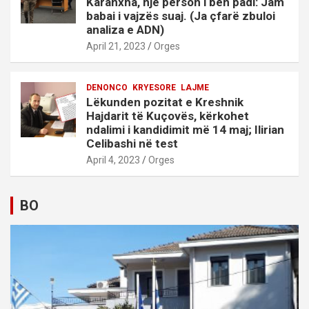
Karanxha, një person i bën padi: Jam
babai i vajzës suaj. (Ja çfarë zbuloi
analiza e ADN)
April 21, 2023
Orges
DENONCO
KRYESORE
LAJME
Lëkunden pozitat e Kreshnik
Hajdarit të Kuçovës, kërkohet
ndalimi i kandidimit më 14 maj; Ilirian
Celibashi në test
April 4, 2023
Orges
BO