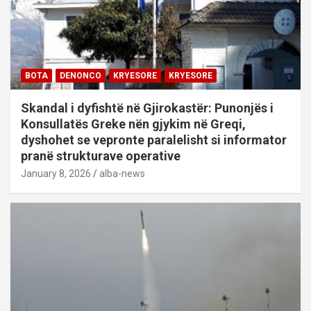
BOTA
DENONCO
KRYESORE
KRYESORE
Skandal i dyfishtë në Gjirokastër: Punonjës i
Konsullatës Greke nën gjykim në Greqi,
dyshohet se vepronte paralelisht si informator
pranë strukturave operative
January 8, 2026
alba-news