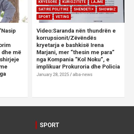
KRYESORE
KURIOZITETE
LAJME
SATIRE POLITIKE
SHENDETI+
SHOWBIZ
SPORT
VETING
 “Nasip
Video:Saranda nën thundrën e
korrupsionit/Zëvëndës
orim
kryetarja e bashkisë Irena
it dhe më
Marjani, mer “thesin me para”
shirjeje
nga Kompania “Kol Noku”, e
ime
implikuar Prokuroria dhe Policia
nga
January 28, 2025
alba-news
E
BOTA
DENONCO
KRYESORE
AJME
KRYESORE
KURIOZITETE
LAJME
SATIRE POLITIKE
SHENDETI+
SHOWBIZ
SPORT
VETING
Video:Saranda nën
SPORT
thundrën e