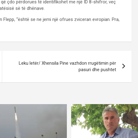
ë çdo përdorues të identifikohet me një ID 8-shifror, veç
ivatësisë së të dhënave.
 Flepp, “është se ne jemi një ofrues zviceran evropian. Pra,
Leku letër/ Xhensila Pine vazhdon rrugëtimin për
pasuri dhe pushtet