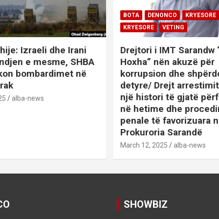
BOTA
DENONCO
KRYESORE
KRYESORE
VETING
hije: Izraeli dhe Irani
Drejtori i IMT Sarandw
indjen e mesme, SHBA
Hoxha” nën akuzë për
ikon bombardimet në
korrupsion dhe shpërd
Irak
detyre/ Drejt arrestim
një histori të gjatë përf
25
alba-news
në hetime dhe proced
penale të favorizuara 
Prokuroria Sarandë
BOTA
DENONCO
KRYESOR
March 12, 2025
alba-news
KRYESORE
KURIOZITETE
L
SATIRE POLITIKE
SHENDETI+
SHOWBIZ
SPORT
VETING
Video:Saranda nën
CO
SHOWBIZ
thundrën e
KRYESORE
KRYESORE