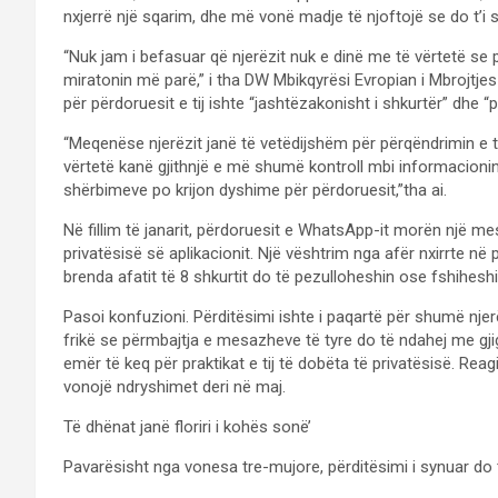
nxjerrë një sqarim, dhe më vonë madje të njoftojë se do t’i 
“Nuk jam i befasuar që njerëzit nuk e dinë me të vërtetë se
miratonin më parë,” i tha DW Mbikqyrësi Evropian i Mbrojtj
për përdoruesit e tij ishte “jashtëzakonisht i shkurtër” dhe “
“Meqenëse njerëzit janë të vetëdijshëm për përqëndrimin e tr
vërtetë kanë gjithnjë e më shumë kontroll mbi informacionin
shërbimeve po krijon dyshime për përdoruesit,”tha ai.
Në fillim të janarit, përdoruesit e WhatsApp-it morën një m
privatësisë së aplikacionit. Një vështrim nga afër nxirrte në 
brenda afatit të 8 shkurtit do të pezulloheshin ose fshiheshi
Pasoi konfuzioni. Përditësimi ishte i paqartë për shumë nje
frikë se përmbajtja e mesazheve të tyre do të ndahej me gj
emër të keq për praktikat e tij të dobëta të privatësisë. Re
vonojë ndryshimet deri në maj.
Të dhënat janë floriri i kohës sonë’
Pavarësisht nga vonesa tre-mujore, përditësimi i synuar do të