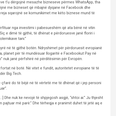
sve t’u dërgojnë mesazhe bizneseve përmes WhatsApp, tha
 bëjnë me bizneset që mbajnë dyqane në Facebook dhe
 reja sqarojnë se komunikimet me këto biznese mund të
përfituar nga investimi i pabesueshëm që ata bënë në vitin
 e dimë të gjithë, të dhënat e përdoruesve janë floriri i
olemikave tani.”
yrë në të gjithë botën. Ndryshimet për përdoruesit evropianë
jera, planet për të mundësuar llogaritë e Facebookut Pay në
 nuk janë përfshirë në përditësimin për Evropën.
ortat në botë. Në vitet e fundit, autoritetet evropiane të të
dër Big Tech.
farë do të bëjë në të vërtetë me të dhënat që i jep personi
uar”.
] Dhe nuk ke nevojë të shpjegosh asgjë, “shtoi ai.” Ju thjesht
m pajtuar më parë.” Dhe tërheqja e pranimit duhet të jetë aq e