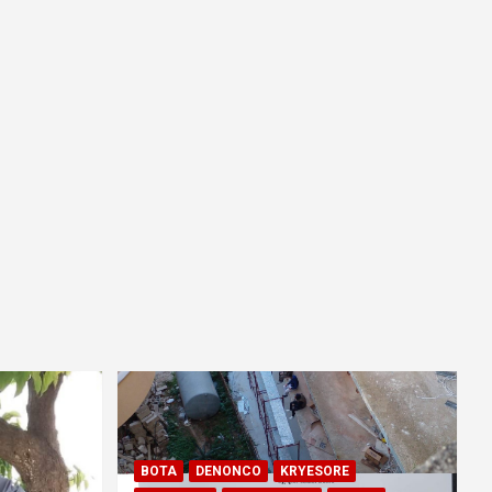
BOTA
DENONCO
KRYESORE