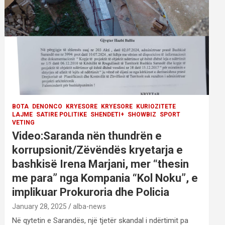
BOTA
DENONCO
KRYESORE
KRYESORE
KURIOZITETE
LAJME
SATIRE POLITIKE
SHENDETI+
SHOWBIZ
SPORT
VETING
Video:Saranda nën thundrën e
korrupsionit/Zëvëndës kryetarja e
bashkisë Irena Marjani, mer “thesin
me para” nga Kompania “Kol Noku”, e
implikuar Prokuroria dhe Policia
January 28, 2025
alba-news
Në qytetin e Sarandës, një tjetër skandal i ndërtimit pa