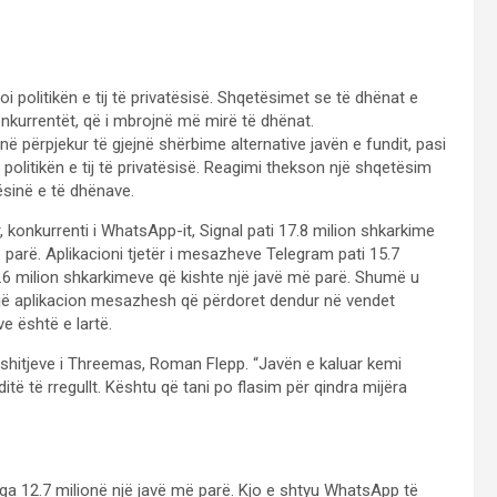
politikën e tij të privatësisë. Shqetësimet se të dhënat e
nkurrentët, që i mbrojnë më mirë të dhënat.
ë përpjekur të gjejnë shërbime alternative javën e fundit, pasi
olitikën e tij të privatësisë. Reagimi thekson një shqetësim
ësinë e të dhënave.
 konkurrenti i WhatsApp-it, Signal pati 17.8 milion shkarkime
ë parë. Aplikacioni tjetër i mesazheve Telegram pati 15.7
 7.6 milion shkarkimeve që kishte një javë më parë. Shumë u
një aplikacion mesazhesh që përdoret dendur në vendet
e është e lartë.
 shitjeve i Threemas, Roman Flepp. “Javën e kaluar kemi
të të rregullt. Kështu që tani po flasim për qindra mijëra
ga 12.7 milionë një javë më parë. Kjo e shtyu WhatsApp të