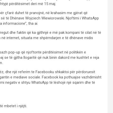
shtyjë përditësimet deri më 15 maj.
 për çfarë duhet të pranojnë, në krahasim me gjërat që
es së të Dhënave Wojciech Wiewiorowski. Njoftimi i WhatsApp
pa informacione”, tha ai.
egut dhe faktin që ka gjithnjë e më pak kompani të cilat në të
 në internet, situata me shpërndarjen e të dhënave midis
esazh pop-up që njoftonte përditësimet në politikën e
paj se të gjitha llogaritë që nuk binin dakord me kushtet e reja
n.
rëz, dhe një referim te Facebooku shkaktoi për përdoruesit
igantin e mediave sociale. Facebook ka pothuajse vazhdimisht
agimi negativ e shtyu WhatsApp të lëshojë një sqarim dhe të
 mbetet i njëjti.