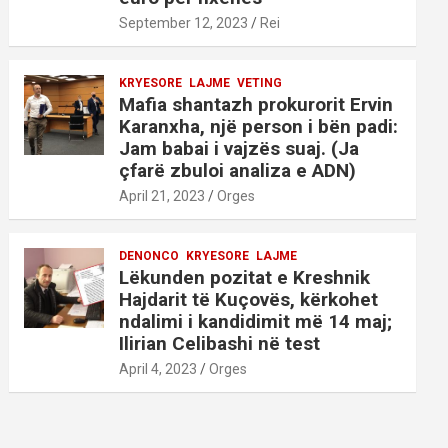
September 12, 2023
Rei
KRYESORE
LAJME
VETING
Mafia shantazh prokurorit Ervin
Karanxha, një person i bën padi:
Jam babai i vajzës suaj. (Ja
çfarë zbuloi analiza e ADN)
April 21, 2023
Orges
DENONCO
KRYESORE
LAJME
Lëkunden pozitat e Kreshnik
Hajdarit të Kuçovës, kërkohet
ndalimi i kandidimit më 14 maj;
Ilirian Celibashi në test
April 4, 2023
Orges