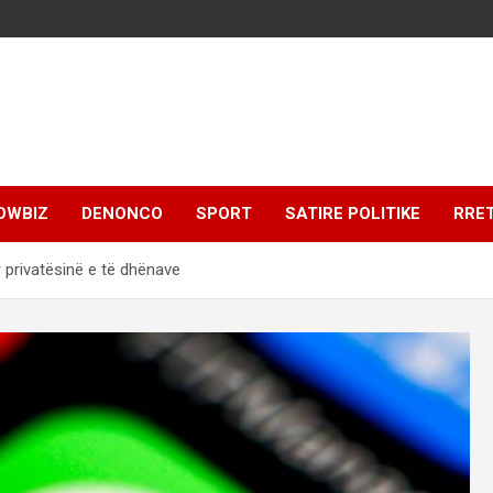
OWBIZ
DENONCO
SPORT
SATIRE POLITIKE
RRE
 privatësinë e të dhënave