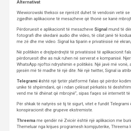
Alternativat
Wiewiorowski theksoi se njerëzit duhet të vendosin vetë se 
zgjedhin aplikacione të mesazheve që thonë se kanë mbrojt
Përdoruesit e aplikacionit të mesazheve
Signal
mund të dër
fotografi dhe skedarë audio dhe video, të cilat janë të kodua
me zë dhe me video. Signal ka tiparin e privatësisë në ekr
Në politikën e drejtpërdrejtë të privatësisë të aplikacionit fa
përdoruesit dhe as nuk ruhen në serverat e kompanisë. Njer
WhatsApp njoftoi ndryshimin e politikës. Një javë më vonë, ap
pjesën më të madhe të një dite. Në një twitter, Signal ia atrib
Telegrami ë
shtë një tjetër platformë falas që përdor kodimin
unike të shpërndarë, që i ndan çelësat përkatës të deshifrim
vend me të dhënat që mbrojnë”, sipas faqes së internetit t
Për shkak të natyrës së tij të sigurt, vitet e fundit Telegram
konspiracionit dhe grupeve ekstremiste.
Threema
me qendër në Zvicër është një aplikacion me buri
Themeluar nga krijues programesh kompjuterike, Threema lë