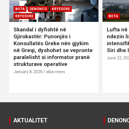
i
BOTA
DENONCO
KRYESORE
g
KRYESORE
BOTA
a
Skandal i dyfishtë në
Lufta në 
Gjirokastër: Punonjës i
ndezin l
t
Konsullatës Greke nën gjykim
intensif
në Greqi, dyshohet se vepronte
Siri dhe 
i
paralelisht si informator pranë
June 22, 20
o
strukturave operative
January 8, 2026
alba-news
n
AKTUALITET
DENON
DENONCO
KRYESORE
KRYESORE
DENONCO