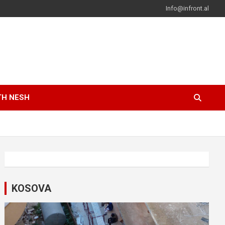
Info@infront.al
TH NESH
KOSOVA