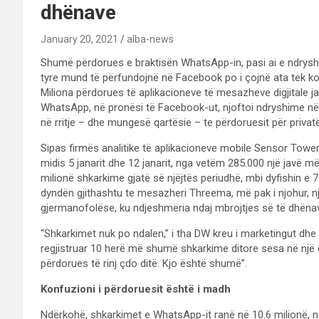
dhënave
January 20, 2021
alba-news
Shumë përdorues e braktisën WhatsApp-in, pasi ai e ndryshoi 
tyre mund të përfundojnë në Facebook po i çojnë ata tek ko
Miliona përdorues të aplikacioneve të mesazheve digjitale jan
WhatsApp, në pronësi të Facebook-ut, njoftoi ndryshime në p
në rritje – dhe mungesë qartësie – te përdoruesit për privat
Sipas firmës analitike të aplikacioneve mobile Sensor Tower,
midis 5 janarit dhe 12 janarit, nga vetëm 285.000 një javë m
milionë shkarkime gjatë së njëjtës periudhë, mbi dyfishin e
dyndën gjithashtu te mesazheri Threema, më pak i njohur, 
gjermanofolëse, ku ndjeshmëria ndaj mbrojtjes së të dhënav
“Shkarkimet nuk po ndalen,” i tha DW kreu i marketingut dhe
regjistruar 10 herë më shumë shkarkime ditore sesa në një di
përdorues të rinj çdo ditë. Kjo është shumë”.
Konfuzioni i përdoruesit është i madh
Ndërkohë, shkarkimet e WhatsApp-it ranë në 10.6 milionë, n