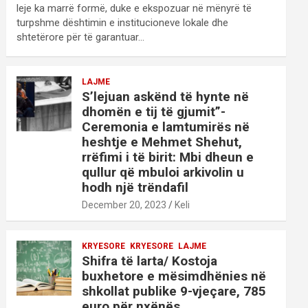
leje ka marrë formë, duke e ekspozuar në mënyrë të
turpshme dështimin e institucioneve lokale dhe
shtetërore për të garantuar…
LAJME
S’lejuan askënd të hynte në
dhomën e tij të gjumit”-
Ceremonia e lamtumirës në
heshtje e Mehmet Shehut,
rrëfimi i të birit: Mbi dheun e
qullur që mbuloi arkivolin u
hodh një trëndafil
December 20, 2023
Keli
KRYESORE
KRYESORE
LAJME
Shifra të larta/ Kostoja
buxhetore e mësimdhënies në
shkollat publike 9-vjeçare, 785
euro për nxënës