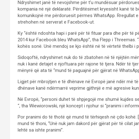
Ndryshimet janë të nevojshme për t’u mundësuar përdorue
kompania në një deklaratë. Përditësimet kryesisht kanë të
komunikojnë me përdoruesit përmes WhatsApp. Rregullat e
strehohen në serverat e Facebook-ut.
Ky “është ndoshta hapi i parë për të fituar para dhe për të 
2014 kur Facebook bleu WhatsApp”, tha Flepp i Threemas. “Siç
kohës sonë. Unë mendoj se kjo është në të vërtetë thelbi i p
Sidoqoftë, ndryshimet nuk do të zbatohen në të njëjtën mën
nuk i kanë detajet e njoftuara për rajone të tjera. Ndër të t
mënyrë që ata të “mund të paguajnë për gjërat në WhatsApp”
Ligjet për mbrojtjen e të dhënave në Evropë janë ndër më të f
dhënave kanë ndërmarrë veprime gjithnjë e më agresive kun
Në Evropë, “personi duhet të shpjegojë me shumë kujdes se ç
“, tha Wiewiorowski, një koncept i njohur si “pranimi i inform
Por pranimi do të thotë që mund të tërhiqesh në çdo kohë. […
mund të thoni, “Unë nuk jam dakord për gjërat për të cilat ja
lehtë sa ishte pranimi”.