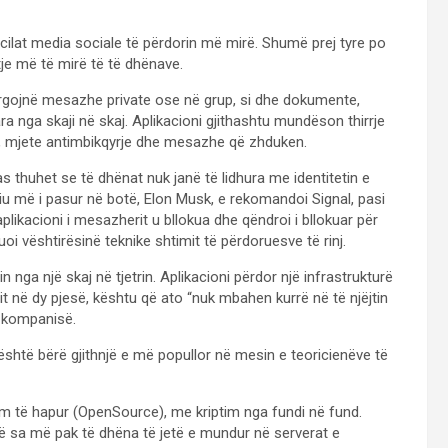
cilat media sociale të përdorin më mirë. Shumë prej tyre po
je më të mirë të të dhënave.
gojnë mesazhe private ose në grup, si dhe dokumente,
ra nga skaji në skaj. Aplikacioni gjithashtu mundëson thirrje
an, mjete antimbikqyrje dhe mesazhe që zhduken.
las thuhet se të dhënat nuk janë të lidhura me identitetin e
iu më i pasur në botë, Elon Musk, e rekomandoi Signal, pasi
likacioni i mesazherit u bllokua dhe qëndroi i bllokuar për
uoi vështirësinë teknike shtimit të përdoruesve të rinj.
 nga një skaj në tjetrin. Aplikacioni përdor një infrastrukturë
it në dy pjesë, kështu që ato “nuk mbahen kurrë në të njëjtin
ë kompanisë.
i është bërë gjithnjë e më popullor në mesin e teoricienëve të
m të hapur (OpenSource), me kriptim nga fundi në fund.
 sa më pak të dhëna të jetë e mundur në serverat e