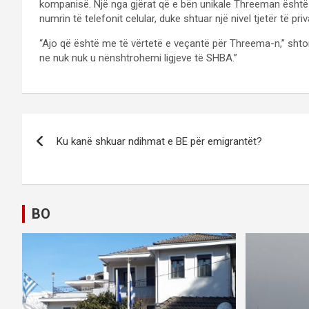
kompanisë. Një nga gjërat që e bën unikale Threeman është q
numrin të telefonit celular, duke shtuar një nivel tjetër të pr
“Ajo që është me të vërtetë e veçantë për Threema-n,” shton
ne nuk nuk u nënshtrohemi ligjeve të SHBA.”
P
Ku kanë shkuar ndihmat e BE për emigrantët?
o
s
t
BO
n
a
v