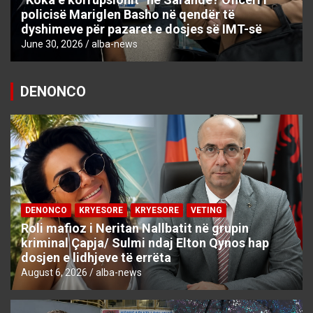
policisë Mariglen Basho në qendër të
dyshimeve për pazaret e dosjes së IMT-së
June 30, 2026
alba-news
DENONCO
DENONCO
KRYESORE
KRYESORE
VETING
Roli mafioz i Neritan Nallbatit në grupin
kriminal Çapja/ Sulmi ndaj Elton Qynos hap
dosjen e lidhjeve të errëta
August 6, 2026
alba-news