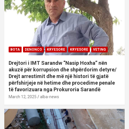
BOTA
DENONCO
KRYESORE
KRYESORE
VETING
Drejtori i IMT Sarandw “Nasip Hoxha” nën
akuzë për korrupsion dhe shpërdorim detyre/
Drejt arrestimit dhe më një histori të gjatë
përfshirjeje në hetime dhe procedime penale
të favorizuara nga Prokuroria Sarandë
March 12, 2025
alba-news