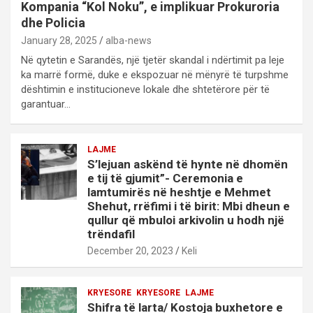
Kompania “Kol Noku”, e implikuar Prokuroria
dhe Policia
January 28, 2025
alba-news
Në qytetin e Sarandës, një tjetër skandal i ndërtimit pa leje
ka marrë formë, duke e ekspozuar në mënyrë të turpshme
dështimin e institucioneve lokale dhe shtetërore për të
garantuar…
LAJME
S’lejuan askënd të hynte në dhomën
e tij të gjumit”- Ceremonia e
lamtumirës në heshtje e Mehmet
Shehut, rrëfimi i të birit: Mbi dheun e
qullur që mbuloi arkivolin u hodh një
trëndafil
December 20, 2023
Keli
KRYESORE
KRYESORE
LAJME
Shifra të larta/ Kostoja buxhetore e