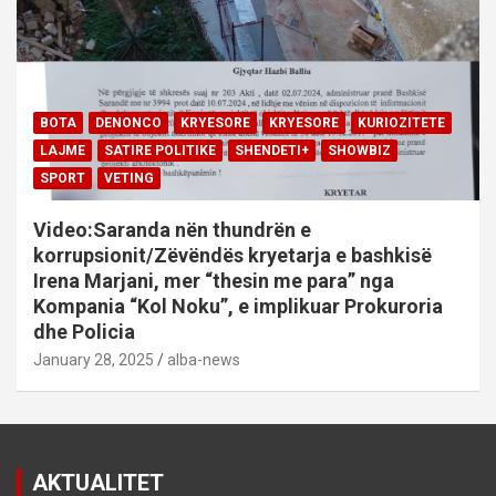
BOTA
DENONCO
KRYESORE
KRYESORE
KURIOZITETE
LAJME
SATIRE POLITIKE
SHENDETI+
SHOWBIZ
SPORT
VETING
Video:Saranda nën thundrën e
korrupsionit/Zëvëndës kryetarja e bashkisë
Irena Marjani, mer “thesin me para” nga
Kompania “Kol Noku”, e implikuar Prokuroria
dhe Policia
January 28, 2025
alba-news
AKTUALITET