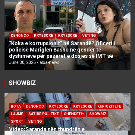
DENONCO
KRYESORE
KRYESORE
VETING
“Koka e korrupsionit” në Sarandë? Oficeri i
policisë Mariglen Basho në qendër të
dyshimeve për pazaret e dosjes së IMT-së
June 30, 2026
alba-news
SHOWBIZ
BOTA
DENONCO
KRYESORE
KRYESORE
KURIOZITETE
LAJME
SATIRE POLITIKE
SHENDETI+
SHOWBIZ
SPORT
VETING
Video:Saranda nën thundrën e