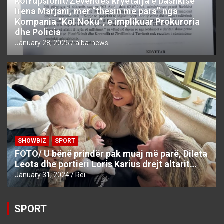
korrupsionit/Zëvëndës kryetarja e bashkisë
Irena Marjani, mer “thesin me para” nga
Kompania “Kol Noku”, e implikuar Prokuroria
dhe Policia
January 28, 2025
alba-news
SHOWBIZ
SPORT
FOTO/ U bënë prindër pak muaj më parë, Dileta
Leota dhe portieri Loris Karius drejt altarit…
January 31, 2024
Rei
SPORT