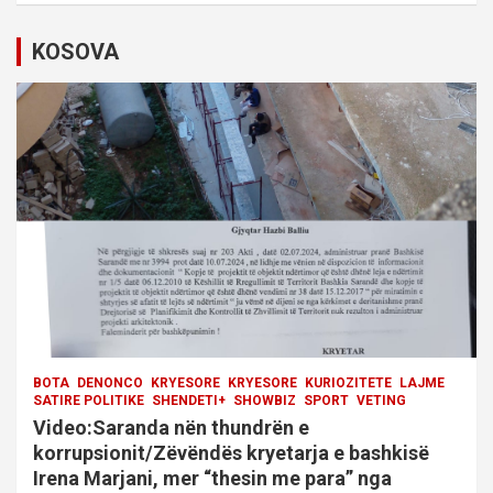
g
KOSOVA
a
t
i
o
n
BOTA
DENONCO
KRYESORE
KRYESORE
KURIOZITETE
LAJME
SATIRE POLITIKE
SHENDETI+
SHOWBIZ
SPORT
VETING
Video:Saranda nën thundrën e
korrupsionit/Zëvëndës kryetarja e bashkisë
Irena Marjani, mer “thesin me para” nga