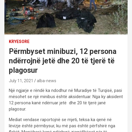
KRYESORE
Përmbyset minibuzi, 12 persona
ndërrojnë jetë dhe 20 të tjerë të
plagosur
July 11, 2021
alba-news
Një ngjarje e rëndë ka ndodhur në Muradiye të Turqisë, pasi
mësohet se një minibus është aksidentuar. Nga ky aksident
12 persona kanë ndërruar jetë dhe 20 të tjerë janë
plagosur.
Mediat vendase raportojnë se mjeti, teksa ka qenë në
lëvizje është përmbysur, ku më pas është përfshirë nga
flakët. Menjëherë kanë ndërhyrë zjarrëfikëset për të