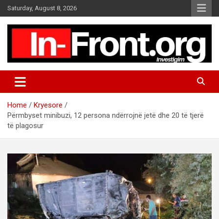
S
Saturday, August 8, 2026
k
i
p
t
o
c
o
n
t
Home
Kryesore
e
Përmbyset minibuzi, 12 persona ndërrojnë jetë dhe 20 të tjerë
n
të plagosur
t