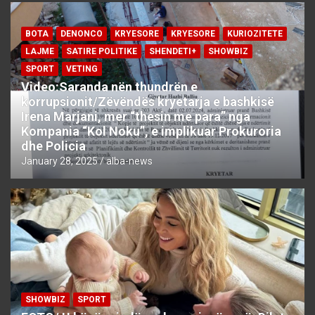
BOTA
DENONCO
KRYESORE
KRYESORE
KURIOZITETE
LAJME
SATIRE POLITIKE
SHENDETI+
SHOWBIZ
SPORT
VETING
Video:Saranda nën thundrën e
korrupsionit/Zëvëndës kryetarja e bashkisë
Irena Marjani, mer “thesin me para” nga
Kompania “Kol Noku”, e implikuar Prokuroria
dhe Policia
January 28, 2025
alba-news
SHOWBIZ
SPORT