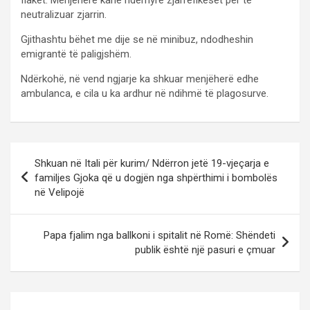
neutralizuar zjarrin.
Gjithashtu bëhet me dije se në minibuz, ndodheshin
emigrantë të paligjshëm.
Ndërkohë, në vend ngjarje ka shkuar menjëherë edhe
ambulanca, e cila u ka ardhur në ndihmë të plagosurve.
P
Shkuan në Itali për kurim/ Ndërron jetë 19-vjeçarja e
o
familjes Gjoka që u dogjën nga shpërthimi i bombolës
në Velipojë
s
t
Papa fjalim nga ballkoni i spitalit në Romë: Shëndeti
n
publik është një pasuri e çmuar
a
v
i