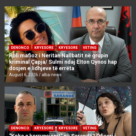
DENONCO
KRYESORE
KRYESORE
VETING
Roli mafioz i Neritan Nallbatit në grupin
kriminal Çapja/ Sulmi ndaj Elton Qynos hap
dosjen e lidhjeve të errëta
August 6, 2026
alba-news
DENONCO
KRYESORE
KRYESORE
VETING
“Koka e korrupsionit” në Sarandë? Oficeri i