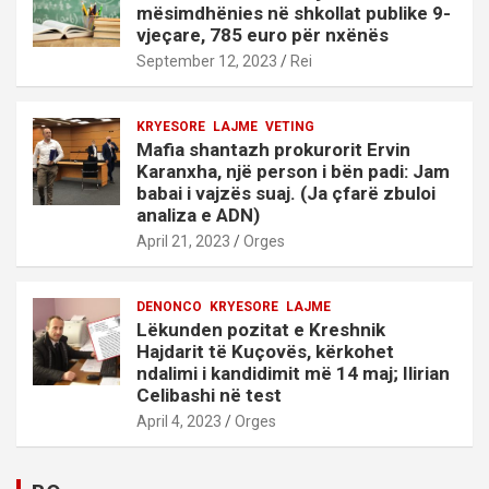
mësimdhënies në shkollat publike 9-
vjeçare, 785 euro për nxënës
September 12, 2023
Rei
KRYESORE
LAJME
VETING
Mafia shantazh prokurorit Ervin
Karanxha, një person i bën padi: Jam
babai i vajzës suaj. (Ja çfarë zbuloi
analiza e ADN)
April 21, 2023
Orges
DENONCO
KRYESORE
LAJME
Lëkunden pozitat e Kreshnik
Hajdarit të Kuçovës, kërkohet
ndalimi i kandidimit më 14 maj; Ilirian
Celibashi në test
April 4, 2023
Orges