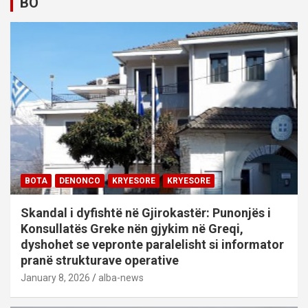
BO
BOTA
DENONCO
KRYESORE
KRYESORE
Skandal i dyfishtë në Gjirokastër: Punonjës i
Konsullatës Greke nën gjykim në Greqi,
dyshohet se vepronte paralelisht si informator
pranë strukturave operative
January 8, 2026
alba-news