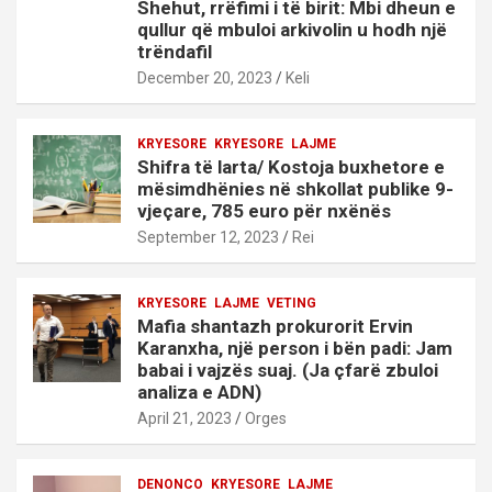
Shehut, rrëfimi i të birit: Mbi dheun e
qullur që mbuloi arkivolin u hodh një
trëndafil
December 20, 2023
Keli
KRYESORE
KRYESORE
LAJME
Shifra të larta/ Kostoja buxhetore e
mësimdhënies në shkollat publike 9-
vjeçare, 785 euro për nxënës
September 12, 2023
Rei
KRYESORE
LAJME
VETING
Mafia shantazh prokurorit Ervin
Karanxha, një person i bën padi: Jam
babai i vajzës suaj. (Ja çfarë zbuloi
analiza e ADN)
April 21, 2023
Orges
DENONCO
KRYESORE
LAJME