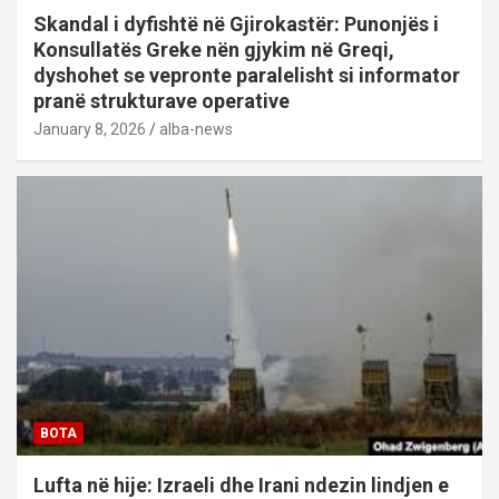
Skandal i dyfishtë në Gjirokastër: Punonjës i
Konsullatës Greke nën gjykim në Greqi,
dyshohet se vepronte paralelisht si informator
pranë strukturave operative
January 8, 2026
alba-news
BOTA
Lufta në hije: Izraeli dhe Irani ndezin lindjen e