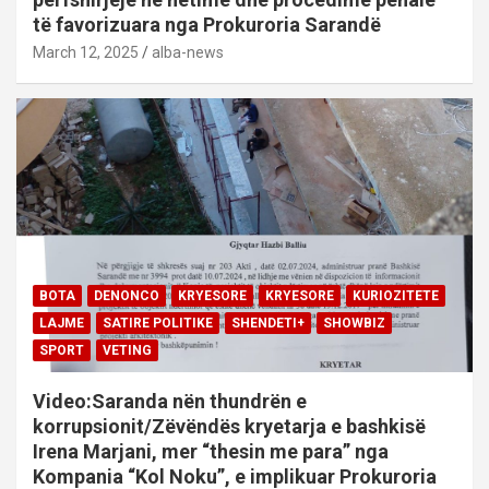
të favorizuara nga Prokuroria Sarandë
March 12, 2025
alba-news
BOTA
DENONCO
KRYESORE
KRYESORE
KURIOZITETE
LAJME
SATIRE POLITIKE
SHENDETI+
SHOWBIZ
SPORT
VETING
Video:Saranda nën thundrën e
korrupsionit/Zëvëndës kryetarja e bashkisë
Irena Marjani, mer “thesin me para” nga
Kompania “Kol Noku”, e implikuar Prokuroria