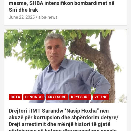
mesme, SHBA intensifikon bombardimet në
Siri dhe Irak
June 22, 2025
alba-news
BOTA
DENONCO
KRYESORE
KRYESORE
VETING
Drejtori i IMT Sarandw “Nasip Hoxha” nën
akuzë për korrupsion dhe shpërdorim detyre/
Drejt arrestimit dhe më një histori të gjatë
përfshirjeje në hetime dhe procedime penale