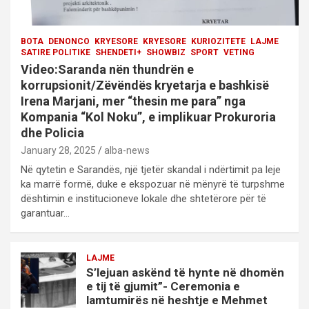
BOTA
DENONCO
KRYESORE
KRYESORE
KURIOZITETE
LAJME
SATIRE POLITIKE
SHENDETI+
SHOWBIZ
SPORT
VETING
Video:Saranda nën thundrën e
korrupsionit/Zëvëndës kryetarja e bashkisë
Irena Marjani, mer “thesin me para” nga
Kompania “Kol Noku”, e implikuar Prokuroria
dhe Policia
January 28, 2025
alba-news
Në qytetin e Sarandës, një tjetër skandal i ndërtimit pa leje
ka marrë formë, duke e ekspozuar në mënyrë të turpshme
dështimin e institucioneve lokale dhe shtetërore për të
garantuar…
LAJME
S’lejuan askënd të hynte në dhomën
e tij të gjumit”- Ceremonia e
lamtumirës në heshtje e Mehmet