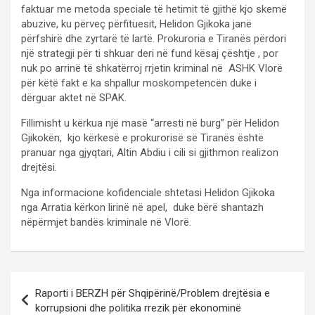
faktuar me metoda speciale të hetimit të gjithë kjo skemë
abuzive, ku përveç përfituesit, Helidon Gjikoka janë
përfshirë dhe zyrtarë të lartë. Prokuroria e Tiranës përdori
një strategji për ti shkuar deri në fund kësaj çështje , por
nuk po arrinë të shkatërroj rrjetin kriminal në ASHK Vlorë
për këtë fakt e ka shpallur moskompetencën duke i
dërguar aktet në SPAK.
Fillimisht u kërkua një masë “arresti në burg” për Helidon
Gjikokën, kjo kërkesë e prokurorisë së Tiranës është
pranuar nga gjyqtari, Altin Abdiu i cili si gjithmon realizon
drejtësi.
Nga informacione kofidenciale shtetasi Helidon Gjikoka
nga Arratia kërkon lirinë në apel, duke bërë shantazh
nëpërmjet bandës kriminale në Vlorë.
P
Raporti i BERZH për Shqipërinë/Problem drejtësia e
o
korrupsioni dhe politika rrezik për ekonominë