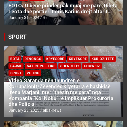
FOTO/ U bënë prindër pak muaj më parë, Dileta
Leota dhe portieri Loris Karius drejt altarit…
January 31, 2024
Rei
SPORT
BOTA
DENONCO
KRYESORE
KRYESORE
KURIOZITETE
LAJME
SATIRE POLITIKE
SHENDETI+
SHOWBIZ
SPORT
VETING
Video:Saranda nën thundrën e
korrupsionit/Zëvëndës kryetarja e bashkisë
Irena Marjani, mer “thesin me para” nga
Kompania “Kol Noku”, e implikuar Prokuroria
dhe Policia
January 28, 2025
alba-news