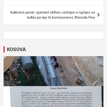
s
t
Kallëzimi penal i qytetarit rikthen cështjen e ngritjes së
kullës pa leje të komisioneres Xhensila Pine
n
a
v
i
KOSOVA
g
a
t
i
o
n