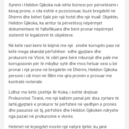
Synimi i Helidon Gjikoka nuk ishte biznesi por përvetësimi i
kësaj prone, e cila është e pozicionuar, buzë bregdetit në
Dhërmi dhe bëhet fjalë për një hotel dhe një truall. Objektin,
Helidon Gjikoka, ka arritur ta përvetësoj nëpërmjet
dokumentave të fallsifikuara dhe bërë pronar nëpërmjet
sistemit të legalizimit të objekteve.
Në këtë rast kemi të bëjmë me një zinxhir korruptiv pasi në
këtë mega skandal përfshihen edhe gjyqtare dhe
prokurorë në Vlorë, të cilët janë bërë mburojë dhe palë me
korrupsionin për të mbyllur sytë dhe mos hetuar sesi u bë
pronar i një prone në bregdetin në Dhërmi, Helidon Gjikoka
personi i cili mori në fillim me qira pronën e provuar me
kontratë noteriale.
Lidhur me këtë çështje Ilir Koka, i është drejtuar
Prokurorisë Tiranë, me një kallzim penal për disa zyrtare të
lartë,gjyqtarë e prokuror të përfshirë në vjedhjen e pronës
dhe pasurisë së tij, përfshirë dhe Helidon Gjikokën ndryshe
nga pazari në prokurorinë e vlorës.
Hetimet në kryeqytet morën një natyrë tjetër, ku janë