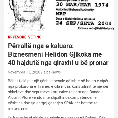
KRYESORE
VETING
Përrallë nga e kaluara:
Biznesmeni Helidon Gjikoka me
40 hajdutë nga qiraxhi u bë pronar
November 13, 2020
alba-news
Bëhet fjalë për një çështje penale që ishte në hetim e sipër
nga prokuroria e Tiranës e cila mbas konstatimit të një sër
shkeljeve dhe veprimeve korruptive të bëra nga Banda e
Aluiznit Vlorë vendosi të shpall moskompetencën e
çështjes dhe tja dërgoj çështjen SPAK për hetime të
mëtejshme .
Ky hetim ka si objekt abuzimin me pronat në Dhërmi. Për