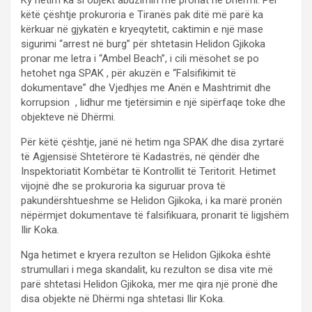
këtë çështje prokuroria e Tiranës pak ditë më parë ka
kërkuar në gjykatën e kryeqytetit, caktimin e një mase
sigurimi “arrest në burg” për shtetasin Helidon Gjikoka
pronar me letra i “Ambel Beach”, i cili mësohet se po
hetohet nga SPAK , për akuzën e “Falsifikimit të
dokumentave” dhe Vjedhjes me Anën e Mashtrimit dhe
korrupsion , lidhur me tjetërsimin e një sipërfaqe toke dhe
objekteve në Dhërmi.
Për këtë çështje, janë në hetim nga SPAK dhe disa zyrtarë
të Agjensisë Shtetërore të Kadastrës, në qëndër dhe
Inspektoriatit Kombëtar të Kontrollit të Teritorit. Hetimet
vijojnë dhe se prokuroria ka siguruar prova të
pakundërshtueshme se Helidon Gjikoka, i ka marë pronën
nëpërmjet dokumentave të falsifikuara, pronarit të ligjshëm
Ilir Koka.
Nga hetimet e kryera rezulton se Helidon Gjikoka është
strumullari i mega skandalit, ku rezulton se disa vite më
parë shtetasi Helidon Gjikoka, mer me qira një pronë dhe
disa objekte në Dhërmi nga shtetasi Ilir Koka.