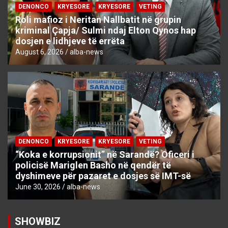
DENONCO
KRYESORE
KRYESORE
VETING
Roli mafioz i Neritan Nallbatit në grupin
kriminal Çapja/ Sulmi ndaj Elton Qynos hap
dosjen e lidhjeve të errëta
August 6, 2026
alba-news
DENONCO
KRYESORE
KRYESORE
VETING
“Koka e korrupsionit” në Sarandë? Oficeri i
policisë Mariglen Basho në qendër të
dyshimeve për pazaret e dosjes së IMT-së
June 30, 2026
alba-news
SHOWBIZ