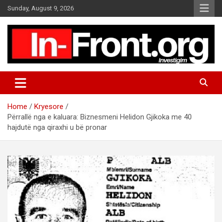
S
Sunday, August 9, 2026
k
i
p
t
o
c
o
n
t
Home
Kryesore
e
Përrallë nga e kaluara: Biznesmeni Helidon Gjikoka me 40
n
hajdutë nga qiraxhi u bë pronar
t