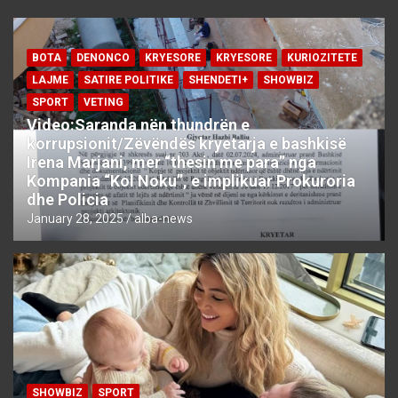
BOTA
DENONCO
KRYESORE
KRYESORE
KURIOZITETE
LAJME
SATIRE POLITIKE
SHENDETI+
SHOWBIZ
SPORT
VETING
Video:Saranda nën thundrën e
korrupsionit/Zëvëndës kryetarja e bashkisë
Irena Marjani, mer “thesin me para” nga
Kompania “Kol Noku”, e implikuar Prokuroria
dhe Policia
January 28, 2025
alba-news
SHOWBIZ
SPORT