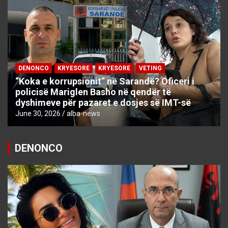
DENONCO
KRYESORE
KRYESORE
VETING
“Koka e korrupsionit” në Sarandë? Oficeri i
policisë Mariglen Basho në qendër të
dyshimeve për pazaret e dosjes së IMT-së
June 30, 2026
alba-news
DENONCO