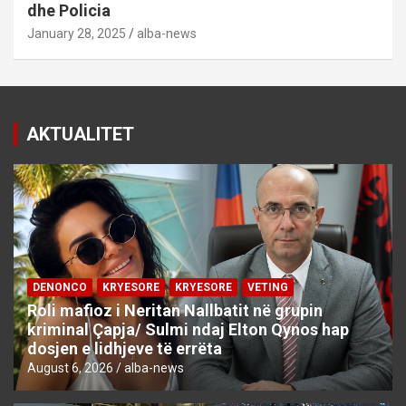
dhe Policia
January 28, 2025
alba-news
AKTUALITET
DENONCO
KRYESORE
KRYESORE
VETING
Roli mafioz i Neritan Nallbatit në grupin
kriminal Çapja/ Sulmi ndaj Elton Qynos hap
dosjen e lidhjeve të errëta
August 6, 2026
alba-news