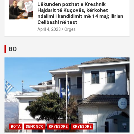
Lëkunden pozitat e Kreshnik
Hajdarit të Kuçovës, kërkohet
ndalimi i kandidimit më 14 maj; Ilirian
Celibashi në test
April 4, 2023
Orges
BO
BOTA
DENONCO
KRYESORE
KRYESORE