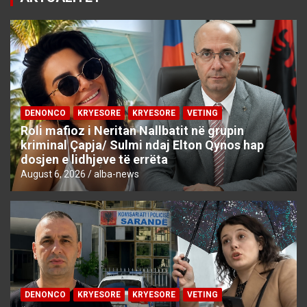
DENONCO
KRYESORE
KRYESORE
VETING
Roli mafioz i Neritan Nallbatit në grupin
kriminal Çapja/ Sulmi ndaj Elton Qynos hap
dosjen e lidhjeve të errëta
August 6, 2026
alba-news
DENONCO
KRYESORE
KRYESORE
VETING