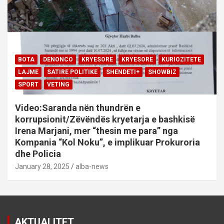
BOTA
DENONCO
KRYESORE
KRYESORE
KURIOZITETE
LAJME
SATIRE POLITIKE
SHENDETI+
SHOWBIZ
SPORT
VETING
Video:Saranda nën thundrën e
korrupsionit/Zëvëndës kryetarja e bashkisë
Irena Marjani, mer “thesin me para” nga
Kompania “Kol Noku”, e implikuar Prokuroria
dhe Policia
January 28, 2025
alba-news
AKTUALITET