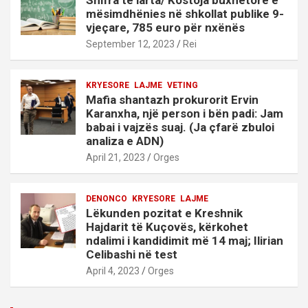
Shifra të larta/ Kostoja buxhetore e
mësimdhënies në shkollat publike 9-
vjeçare, 785 euro për nxënës
September 12, 2023
Rei
KRYESORE
LAJME
VETING
Mafia shantazh prokurorit Ervin
Karanxha, një person i bën padi: Jam
babai i vajzës suaj. (Ja çfarë zbuloi
analiza e ADN)
April 21, 2023
Orges
DENONCO
KRYESORE
LAJME
Lëkunden pozitat e Kreshnik
Hajdarit të Kuçovës, kërkohet
ndalimi i kandidimit më 14 maj; Ilirian
Celibashi në test
April 4, 2023
Orges