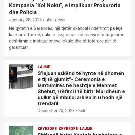
Kompania “Kol Noku”, e implikuar Prokuroria
dhe Policia
January 28, 2025
alba-news
Në qytetin e Sarandës, një tjetër skandal i ndërtimit pa leje
ka marrë formë, duke e ekspozuar në mënyrë të turpshme
dështimin e institucioneve lokale dhe shtetërore për të
garantuar…
LAJME
S’lejuan askënd të hynte në dhomën
e tij të gjumit”- Ceremonia e
lamtumirës në heshtje e Mehmet
Shehut, rrëfimi i të birit: Mbi dheun e
qullur që mbuloi arkivolin u hodh një
trëndafil
December 20, 2023
Keli
KRYESORE
KRYESORE
LAJME