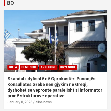
BO
BOTA
DENONCO
KRYESORE
KRYESORE
Skandal i dyfishtë në Gjirokastër: Punonjës i
Konsullatës Greke nën gjykim në Greqi,
dyshohet se vepronte paralelisht si informator
pranë strukturave operative
January 8, 2026
alba-news