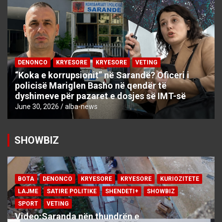
DENONCO
KRYESORE
KRYESORE
VETING
“Koka e korrupsionit” në Sarandë? Oficeri i
policisë Mariglen Basho në qendër të
dyshimeve për pazaret e dosjes së IMT-së
June 30, 2026
alba-news
SHOWBIZ
BOTA
DENONCO
KRYESORE
KRYESORE
KURIOZITETE
LAJME
SATIRE POLITIKE
SHENDETI+
SHOWBIZ
SPORT
VETING
Video:Saranda nën thundrën e