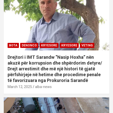
BOTA
DENONCO
KRYESORE
KRYESORE
VETING
Drejtori i IMT Sarandw “Nasip Hoxha” nën
akuzë për korrupsion dhe shpërdorim detyre/
Drejt arrestimit dhe më një histori të gjatë
përfshirjeje në hetime dhe procedime penale
të favorizuara nga Prokuroria Sarandë
March 12, 2025
alba-news