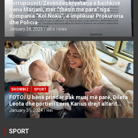
korrupsionit/Zëvëndës kryetarja e bashkisë
Irena Marjani, mer “thesin me para” nga
Kompania “Kol Noku”, e implikuar Prokuroria
dhe Policia
January 28, 2025
alba-news
SHOWBIZ
SPORT
FOTO/ U bënë prindër pak muaj më parë, Dileta
Leota dhe portieri Loris Karius drejt altarit…
January 31, 2024
Rei
SPORT