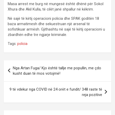
Masa arrest me burg në mungesë është dhënë për Sokol
Xhura dhe Akil Kulla, të cilët janë shpallur në këkrim.
Në sajë të këtij operacioni policia dhe SPAK goditën 18
baza armatimesh dhe sekuestruan një arsenal të
sofistikuar armësh. Gjithashtu në sajë të këtij operacioni u
zbardhën edhe tre ngjarje kriminale.
Tags:
policia
P
Nga Artan Fuga/ Kjo është tallje me popullin, me çdo
o
kusht duan të mos votojmë!
s
t
9 të vdekur nga COVID në 24 orët e fundit/ 348 raste të
reja pozitive
n
a
v