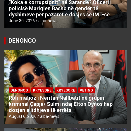
“Koka e korrupsionit” në Sarandë? Oficeri i
policisë Mariglen Basho në qendër të
dyshimeve për pazaret e dosjes së IMT-së
June 30, 2026
alba-news
DENONCO
DENONCO
KRYESORE
KRYESORE
VETING
Roli mafioz i Neritan Nallbatit në grupin
kriminal Çapja/ Sulmi ndaj Elton Qynos hap
dosjen e lidhjeve të errëta
August 6, 2026
alba-news