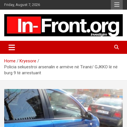
S
Friday, August 7, 2026
k
i
p
t
o
c
o
n
t
Home
Kryesore
e
Policia sekuestroi arsenalin e armëve në Tiranë/ GJKKO lë në
n
burg 9 të arrestuarit
t