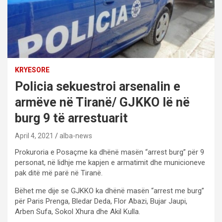
KRYESORE
Policia sekuestroi arsenalin e
armëve në Tiranë/ GJKKO lë në
burg 9 të arrestuarit
April 4, 2021
alba-news
Prokuroria e Posaçme ka dhënë masën “arrest burg” për 9
personat, në lidhje me kapjen e armatimit dhe municioneve
pak ditë më parë në Tiranë.
Bëhet me dije se GJKKO ka dhënë masën “arrest me burg”
për Paris Prenga, Bledar Deda, Flor Abazi, Bujar Jaupi,
Arben Sufa, Sokol Xhura dhe Akil Kulla.