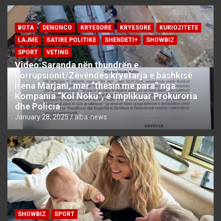
BOTA
DENONCO
KRYESORE
KRYESORE
KURIOZITETE
LAJME
SATIRE POLITIKE
SHENDETI+
SHOWBIZ
SPORT
VETING
Video:Saranda nën thundrën e
korrupsionit/Zëvëndës kryetarja e bashkisë
Irena Marjani, mer “thesin me para” nga
Kompania “Kol Noku”, e implikuar Prokuroria
dhe Policia
January 28, 2025
alba-news
SHOWBIZ
SPORT