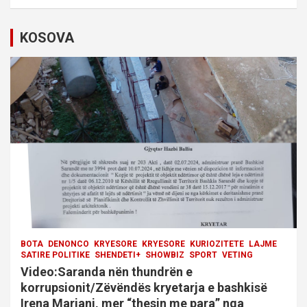
i
KOSOVA
g
a
t
i
o
n
BOTA
DENONCO
KRYESORE
KRYESORE
KURIOZITETE
LAJME
SATIRE POLITIKE
SHENDETI+
SHOWBIZ
SPORT
VETING
Video:Saranda nën thundrën e
korrupsionit/Zëvëndës kryetarja e bashkisë
Irena Marjani, mer “thesin me para” nga