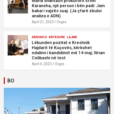
Mafia shantazh prokurorit Ervin
Karanxha, një person i bën padi: Jam
babai i vajzës suaj. (Ja çfarë zbuloi
analiza e ADN)
April 21, 2023
Orges
DENONCO
KRYESORE
LAJME
Lëkunden pozitat e Kreshnik
Hajdarit të Kuçovës, kërkohet
ndalimi i kandidimit më 14 maj; Ilirian
Celibashi në test
April 4, 2023
Orges
BO