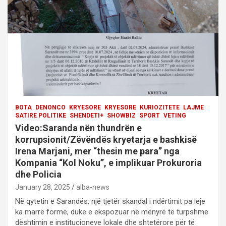
t
i
o
n
BOTA
DENONCO
KRYESORE
KRYESORE
KURIOZITETE
LAJME
SATIRE POLITIKE
SHENDETI+
SHOWBIZ
SPORT
VETING
Video:Saranda nën thundrën e
korrupsionit/Zëvëndës kryetarja e bashkisë
Irena Marjani, mer “thesin me para” nga
Kompania “Kol Noku”, e implikuar Prokuroria
dhe Policia
January 28, 2025
alba-news
Në qytetin e Sarandës, një tjetër skandal i ndërtimit pa leje
ka marrë formë, duke e ekspozuar në mënyrë të turpshme
dështimin e institucioneve lokale dhe shtetërore për të