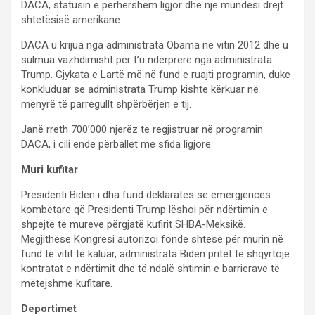
DACA, statusin e përhershëm ligjor dhe një mundësi drejt
shtetësisë amerikane.
DACA u krijua nga administrata Obama në vitin 2012 dhe u
sulmua vazhdimisht për t’u ndërprerë nga administrata
Trump. Gjykata e Lartë më në fund e ruajti programin, duke
konkluduar se administrata Trump kishte kërkuar në
mënyrë të parregullt shpërbërjen e tij.
Janë rreth 700’000 njerëz të regjistruar në programin
DACA, i cili ende përballet me sfida ligjore.
Muri kufitar
Presidenti Biden i dha fund deklaratës së emergjencës
kombëtare që Presidenti Trump lëshoi për ndërtimin e
shpejtë të mureve përgjatë kufirit SHBA-Meksikë.
Megjithëse Kongresi autorizoi fonde shtesë për murin në
fund të vitit të kaluar, administrata Biden pritet të shqyrtojë
kontratat e ndërtimit dhe të ndalë shtimin e barrierave të
mëtejshme kufitare.
Deportimet