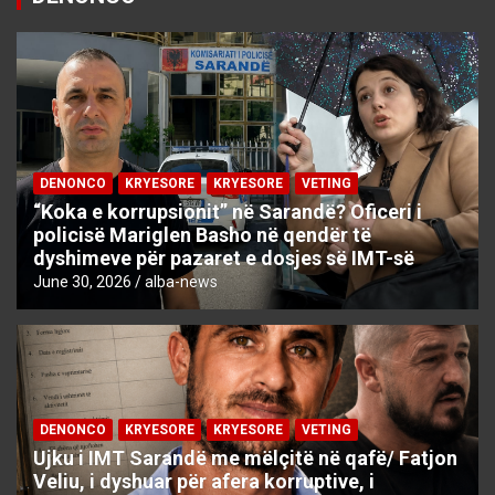
DENONCO
KRYESORE
KRYESORE
VETING
“Koka e korrupsionit” në Sarandë? Oficeri i
policisë Mariglen Basho në qendër të
dyshimeve për pazaret e dosjes së IMT-së
June 30, 2026
alba-news
DENONCO
KRYESORE
KRYESORE
VETING
Ujku i IMT Sarandë me mëlçitë në qafë/ Fatjon
Veliu, i dyshuar për afera korruptive, i