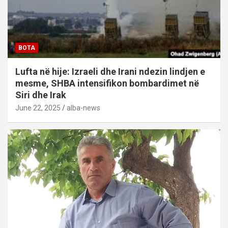
BOTA
Lufta në hije: Izraeli dhe Irani ndezin lindjen e
mesme, SHBA intensifikon bombardimet në
Siri dhe Irak
June 22, 2025
alba-news