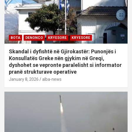
BOTA
DENONCO
KRYESORE
KRYESORE
Skandal i dyfishtë në Gjirokastër: Punonjës i
Konsullatës Greke nën gjykim në Greqi,
dyshohet se vepronte paralelisht si informator
pranë strukturave operative
January 8, 2026
alba-news