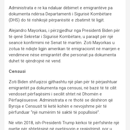
Administrata e re ka ndaluar dëbimet e emigrantëve pa
dokumenta ndërsa Departamenti i Sigurisë Kombëtare
(DHS) do të rishikojë përparësitë e zbatimit të ligjit.
Alejandro Mayorkas, i përzgjedhur nga Presidenti Biden për
të qenë Sekretar i Sigurisë Kombëtare, u paraqit për një
seancë konfirmimi në Senat të martën. Zoti Mayorkas u
zotua të ndiqte ligjin amerikan të emigracionit në marrjen e
vendimeve nëse emigrantët dhe personat pa dokumenta
duhet të qëndrojnë në vend.
Censusi
Zoti Biden shfuqizoi gjithashtu një plan për të përjashtuar
emigrantët pa dokumenta nga censusi, në bazë të të cilit
vendoset përfaqësimi i secilit shtet në Dhomën e
Përfaqësuesve. Administrata e re thotë se dëshiron që
Byroja e Censusit të ketë kohën e nevojshme për të
përfunduar “një numërim të saktë të popullsisë”.
Në vitin 2018, ish-Presidenti Trump kërkoi të përfshinte një
pyetje për shtetësinë në pyetësorin e regjistrimit, por u