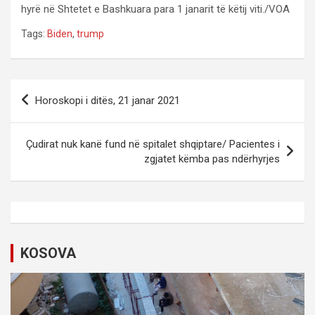
hyrë në Shtetet e Bashkuara para 1 janarit të këtij viti./VOA
Tags:
Biden
,
trump
P
Horoskopi i ditës, 21 janar 2021
o
s
Çudirat nuk kanë fund në spitalet shqiptare/ Pacientes i
t
zgjatet këmba pas ndërhyrjes
n
a
v
i
KOSOVA
g
a