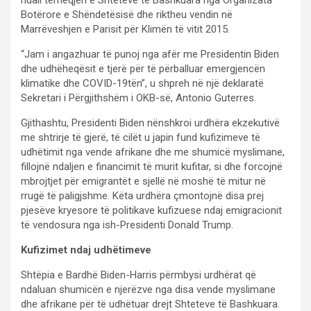
Botërore e Shëndetësisë dhe riktheu vendin në
Marrëveshjen e Parisit për Klimën të vitit 2015.
“Jam i angazhuar të punoj nga afër me Presidentin Biden
dhe udhëheqësit e tjerë për të përballuar emergjencën
klimatike dhe COVID-19tën”, u shpreh në një deklaratë
Sekretari i Përgjithshëm i OKB-së, Antonio Guterres.
Gjithashtu, Presidenti Biden nënshkroi urdhëra ekzekutivë
me shtrirje të gjerë, të cilët u japin fund kufizimeve të
udhëtimit nga vende afrikane dhe me shumicë myslimane,
fillojnë ndaljen e financimit të murit kufitar, si dhe forcojnë
mbrojtjet për emigrantët e sjellë në moshë të mitur në
rrugë të paligjshme. Këta urdhëra çmontojnë disa prej
pjesëve kryesore të politikave kufizuese ndaj emigracionit
të vendosura nga ish-Presidenti Donald Trump.
Kufizimet ndaj udhëtimeve
Shtëpia e Bardhë Biden-Harris përmbysi urdhërat që
ndaluan shumicën e njerëzve nga disa vende myslimane
dhe afrikane për të udhëtuar drejt Shteteve të Bashkuara.