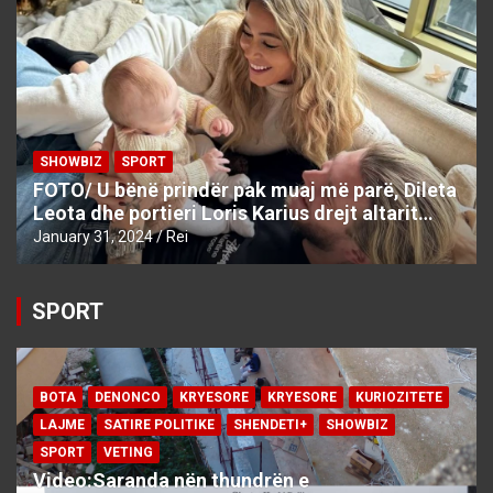
SHOWBIZ
SPORT
FOTO/ U bënë prindër pak muaj më parë, Dileta
Leota dhe portieri Loris Karius drejt altarit…
January 31, 2024
Rei
SPORT
BOTA
DENONCO
KRYESORE
KRYESORE
KURIOZITETE
LAJME
SATIRE POLITIKE
SHENDETI+
SHOWBIZ
SPORT
VETING
Video:Saranda nën thundrën e