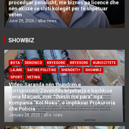
proceduar penalisht, me biznes pa licencë dhe
nën akuzë se shiti kolegët për të shpëtuar
veten
June 29, 2026
alba-news
SHOWBIZ
BOTA
DENONCO
KRYESORE
KRYESORE
KURIOZITETE
LAJME
SATIRE POLITIKE
SHENDETI+
SHOWBIZ
SPORT
VETING
Video:Saranda nën thundrën e
korrupsionit/Zëvëndës kryetarja e bashkisë
Irena Marjani, mer “thesin me para” nga
Kompania “Kol Noku”, e implikuar Prokuroria
dhe Policia
January 28, 2025
alba-news