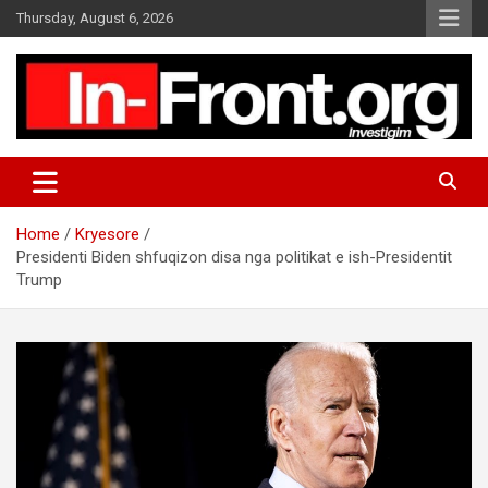
S
Thursday, August 6, 2026
k
i
p
t
o
c
o
n
t
Home
Kryesore
e
Presidenti Biden shfuqizon disa nga politikat e ish-Presidentit
n
Trump
t