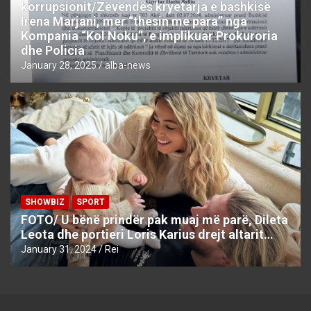
korrupsionit/Zëvëndës kryetarja e bashkisë
Irena Marjani, mer “thesin me para” nga
Kompania “Kol Noku”, e implikuar Prokuroria
dhe Policia
January 28, 2025
alba-news
SHOWBIZ
SPORT
FOTO/ U bënë prindër pak muaj më parë, Dileta
Leota dhe portieri Loris Karius drejt altarit…
January 31, 2024
Rei