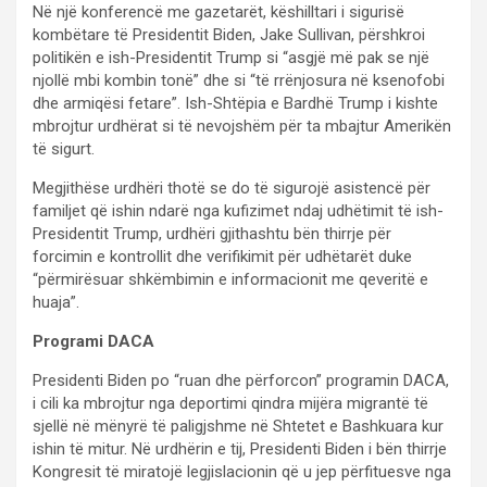
Në një konferencë me gazetarët, këshilltari i sigurisë
kombëtare të Presidentit Biden, Jake Sullivan, përshkroi
politikën e ish-Presidentit Trump si “asgjë më pak se një
njollë mbi kombin tonë” dhe si “të rrënjosura në ksenofobi
dhe armiqësi fetare”. Ish-Shtëpia e Bardhë Trump i kishte
mbrojtur urdhërat si të nevojshëm për ta mbajtur Amerikën
të sigurt.
Megjithëse urdhëri thotë se do të sigurojë asistencë për
familjet që ishin ndarë nga kufizimet ndaj udhëtimit të ish-
Presidentit Trump, urdhëri gjithashtu bën thirrje për
forcimin e kontrollit dhe verifikimit për udhëtarët duke
“përmirësuar shkëmbimin e informacionit me qeveritë e
huaja”.
Programi DACA
Presidenti Biden po “ruan dhe përforcon” programin DACA,
i cili ka mbrojtur nga deportimi qindra mijëra migrantë të
sjellë në mënyrë të paligjshme në Shtetet e Bashkuara kur
ishin të mitur. Në urdhërin e tij, Presidenti Biden i bën thirrje
Kongresit të miratojë legjislacionin që u jep përfituesve nga