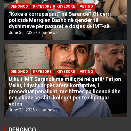
DENONCO
KRYESORE
KRYESORE
VETING
“Koka e korrupsionit” në Sarandë? Oficeri i
policisë Mariglen Basho në qendër të
dyshimeve për pazaret e dosjes së IMT-së
June 30, 2026
alba-news
DENONCO
KRYESORE
KRYESORE
VETING
Ujku i IMT Sarandë me mëlçitë në qafë/ Fatjon
Veliu, i dyshuar për afera korruptive, i
proceduar penalisht, me biznes pa licencë dhe
nën akuzë se shiti kolegët për të shpëtuar
veten
June 29, 2026
alba-news
DENONCO