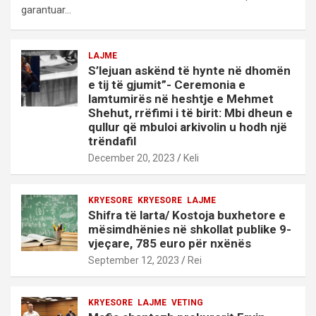
garantuar…
LAJME
S’lejuan askënd të hynte në dhomën
e tij të gjumit”- Ceremonia e
lamtumirës në heshtje e Mehmet
Shehut, rrëfimi i të birit: Mbi dheun e
qullur që mbuloi arkivolin u hodh një
trëndafil
December 20, 2023
Keli
KRYESORE
KRYESORE
LAJME
Shifra të larta/ Kostoja buxhetore e
mësimdhënies në shkollat publike 9-
vjeçare, 785 euro për nxënës
September 12, 2023
Rei
KRYESORE
LAJME
VETING