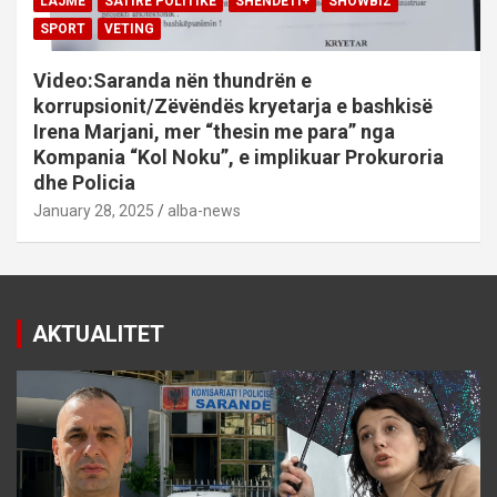
LAJME
SATIRE POLITIKE
SHENDETI+
SHOWBIZ
SPORT
VETING
Video:Saranda nën thundrën e
korrupsionit/Zëvëndës kryetarja e bashkisë
Irena Marjani, mer “thesin me para” nga
Kompania “Kol Noku”, e implikuar Prokuroria
dhe Policia
January 28, 2025
alba-news
AKTUALITET