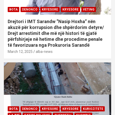
BOTA
DENONCO
KRYESORE
KRYESORE
VETING
Drejtori i IMT Sarandw “Nasip Hoxha” nën
akuzë për korrupsion dhe shpërdorim detyre/
Drejt arrestimit dhe më një histori të gjatë
përfshirjeje në hetime dhe procedime penale
të favorizuara nga Prokuroria Sarandë
March 12, 2025
alba-news
BOTA
DENONCO
KRYESORE
KRYESORE
KURIOZITETE