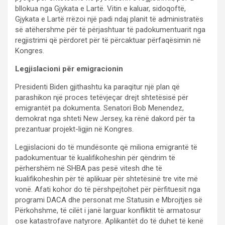
bllokua nga Gjykata e Lartë. Vitin e kaluar, sidoqoftë,
Gjykata e Lartë rrëzoi një padi ndaj planit të administratës
së atëhershme për të përjashtuar të padokumentuarit nga
regjistrimi që përdoret për të përcaktuar përfaqësimin në
Kongres.
Legjislacioni për emigracionin
Presidenti Biden gjithashtu ka paraqitur një plan që
parashikon një proces tetëvjeçar drejt shtetësisë për
emigrantët pa dokumenta. Senatori Bob Menendez,
demokrat nga shteti New Jersey, ka rënë dakord për ta
prezantuar projekt-ligjin në Kongres.
Legjislacioni do të mundësonte që miliona emigrantë të
padokumentuar të kualifikoheshin për qëndrim të
përhershëm në SHBA pas pesë vitesh dhe të
kualifikoheshin për të aplikuar për shtetësinë tre vite më
vonë. Afati kohor do të përshpejtohet për përfituesit nga
programi DACA dhe personat me Statusin e Mbrojtjes së
Përkohshme, të cilët i janë larguar konfliktit të armatosur
ose katastrofave natyrore. Aplikantët do të duhet të kenë