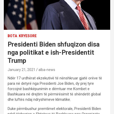
BOTA
KRYESORE
Presidenti Biden shfuqizon disa
nga politikat e ish-Presidentit
Trump
January 21, 2021
alba-news
Ndër 17 urdhërat ekzekutivë të nënshkruar gjatë orëve të
para në detyrë nga Presidenti Joe Biden, dy prej tyre
forcojnë bashkëpunimin e dëmtuar me Kombet e
Bashkuara në drejtim të përmirësimit të shëndetit global
dhe luftës ndaj ndryshimeve klimatike.
Duke përmbushur premtimet elektorale, Presidenti Biden
ndali tërheqjen e Shteteve të Bashkuara nga Organizata