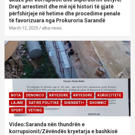
Drejt arrestimit dhe më një histori të gjatë
përfshirjeje në hetime dhe procedime penale
të favorizuara nga Prokuroria Sarandë
March 12, 2025
alba-news
BOTA
DENONCO
KRYESORE
KRYESORE
KURIOZITETE
LAJME
SATIRE POLITIKE
SHENDETI+
SHOWBIZ
SPORT
VETING
Video:Saranda nën thundrën e
korrupsionit/Zëvëndës kryetarja e bashkisë