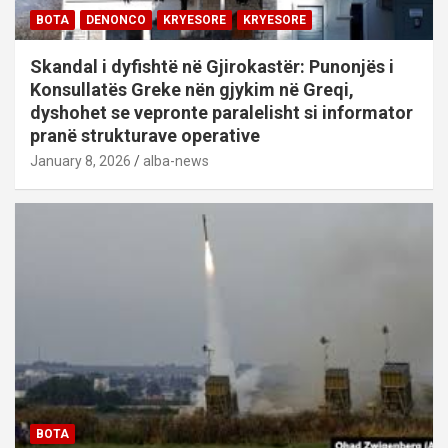
BOTA
DENONCO
KRYESORE
KRYESORE
Skandal i dyfishtë në Gjirokastër: Punonjës i
Konsullatës Greke nën gjykim në Greqi,
dyshohet se vepronte paralelisht si informator
pranë strukturave operative
January 8, 2026
alba-news
BOTA