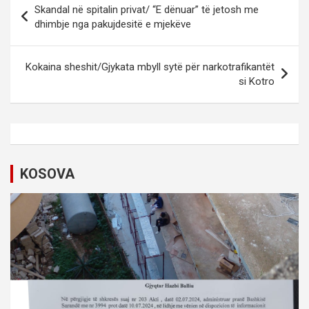
Skandal në spitalin privat/ “E dënuar” të jetosh me
o
dhimbje nga pakujdesitë e mjekëve
s
t
Kokaina sheshit/Gjykata mbyll sytë për narkotrafikantët
si Kotro
n
a
v
i
KOSOVA
g
a
t
i
o
n