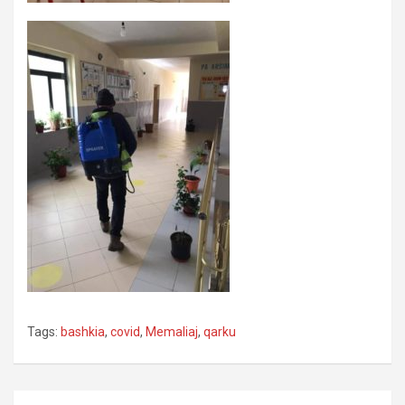
Tags:
bashkia
,
covid
,
Memaliaj
,
qarku
P