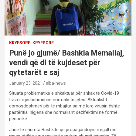
KRYESORE
KRYESORE
Punë jo gjumë/ Bashkia Memaliaj,
vendi që di të kujdeset për
qytetarët e saj
January 23, 2021
alba-news
Situata problematike e shkaktuar për shkak të Covid-19
trazoi rrjedhshmërinë normale të jetës. Aktualisht
domosdoshmëri për të mbajtur sa më larg virusin është
pastëritia, higjena dhe normalisht dezifektimi në formë
periodike.
Janë të shumta Bashkitë që propagandojnë rregull me
masa strikte ama realiteti qëndron shumë ndryshe. Të