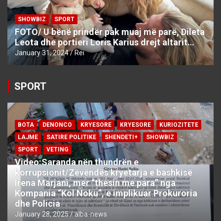
SHOWBIZ
SPORT
FOTO/ U bënë prindër pak muaj më parë, Dileta
Leota dhe portieri Loris Karius drejt altarit…
January 31, 2024
Rei
SPORT
BOTA
DENONCO
KRYESORE
KRYESORE
KURIOZITETE
LAJME
SATIRE POLITIKE
SHENDETI+
SHOWBIZ
SPORT
VETING
Video:Saranda nën thundrën e
korrupsionit/Zëvëndës kryetarja e bashkisë
Irena Marjani, mer “thesin me para” nga
Kompania “Kol Noku”, e implikuar Prokuroria
dhe Policia
January 28, 2025
alba-news