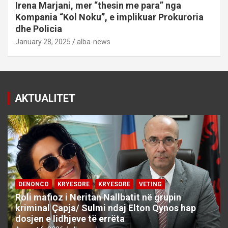
Irena Marjani, mer “thesin me para” nga
Kompania “Kol Noku”, e implikuar Prokuroria
dhe Policia
January 28, 2025
alba-news
AKTUALITET
DENONCO
KRYESORE
KRYESORE
VETING
Roli mafioz i Neritan Nallbatit në grupin
kriminal Çapja/ Sulmi ndaj Elton Qynos hap
dosjen e lidhjeve të errëta