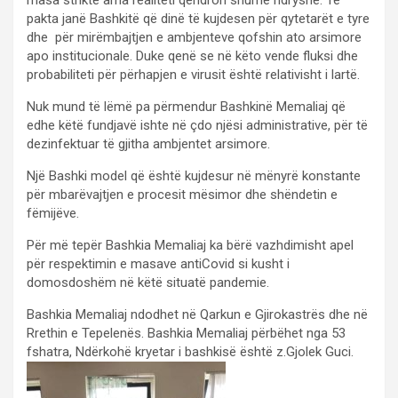
pakta janë Bashkitë që dinë të kujdesen për qytetarët e tyre
dhe për mirëmbajtjen e ambjenteve qofshin ato arsimore
apo institucionale. Duke qenë se në këto vende fluksi dhe
probabiliteti për përhapjen e virusit është relativisht i lartë.
Nuk mund të lëmë pa përmendur Bashkinë Memaliaj që
edhe këtë fundjavë ishte në çdo njësi administrative, për të
dezinfektuar të gjitha ambjentet arsimore.
Një Bashki model që është kujdesur në mënyrë konstante
për mbarëvajtjen e procesit mësimor dhe shëndetin e
fëmijëve.
Për më tepër Bashkia Memaliaj ka bërë vazhdimisht apel
për respektimin e masave antiCovid si kusht i
domosdoshëm në këtë situatë pandemie.
Bashkia Memaliaj ndodhet në Qarkun e Gjirokastrës dhe në
Rrethin e Tepelenës. Bashkia Memaliaj përbëhet nga 53
fshatra, Ndërkohë kryetar i bashkisë është z.Gjolek Guci.