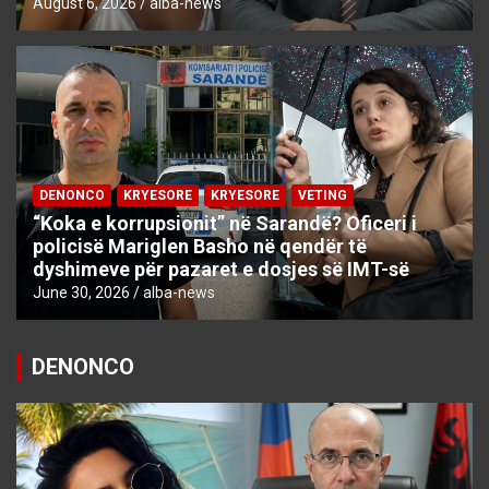
August 6, 2026
alba-news
DENONCO
KRYESORE
KRYESORE
VETING
“Koka e korrupsionit” në Sarandë? Oficeri i
policisë Mariglen Basho në qendër të
dyshimeve për pazaret e dosjes së IMT-së
June 30, 2026
alba-news
DENONCO