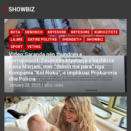
SHOWBIZ
BOTA
DENONCO
KRYESORE
KRYESORE
KURIOZITETE
LAJME
SATIRE POLITIKE
SHENDETI+
SHOWBIZ
SPORT
VETING
Video:Saranda nën thundrën e
korrupsionit/Zëvëndës kryetarja e bashkisë
Irena Marjani, mer “thesin me para” nga
Kompania “Kol Noku”, e implikuar Prokuroria
dhe Policia
January 28, 2025
alba-news