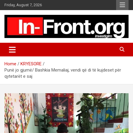
S
Friday, August 7, 2026
k
i
p
t
o
c
o
n
t
Home
KRYESORE
e
Punë jo gjumë/ Bashkia Memaliaj, vendi që di të kujdeset për
n
qytetarët e saj
t