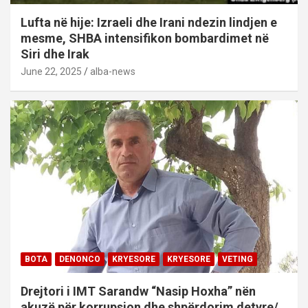
Lufta në hije: Izraeli dhe Irani ndezin lindjen e
mesme, SHBA intensifikon bombardimet në
Siri dhe Irak
June 22, 2025
alba-news
BOTA
DENONCO
KRYESORE
KRYESORE
VETING
Drejtori i IMT Sarandw “Nasip Hoxha” nën
akuzë për korrupsion dhe shpërdorim detyre/