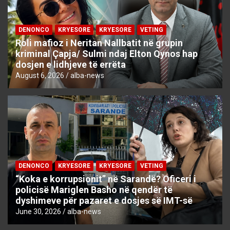
DENONCO
KRYESORE
KRYESORE
VETING
Roli mafioz i Neritan Nallbatit në grupin
kriminal Çapja/ Sulmi ndaj Elton Qynos hap
dosjen e lidhjeve të errëta
August 6, 2026
alba-news
DENONCO
KRYESORE
KRYESORE
VETING
“Koka e korrupsionit” në Sarandë? Oficeri i
policisë Mariglen Basho në qendër të
dyshimeve për pazaret e dosjes së IMT-së
June 30, 2026
alba-news