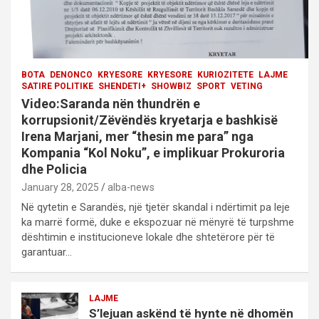
BOTA
DENONCO
KRYESORE
KRYESORE
KURIOZITETE
LAJME
SATIRE POLITIKE
SHENDETI+
SHOWBIZ
SPORT
VETING
Video:Saranda nën thundrën e
korrupsionit/Zëvëndës kryetarja e bashkisë
Irena Marjani, mer “thesin me para” nga
Kompania “Kol Noku”, e implikuar Prokuroria
dhe Policia
January 28, 2025
alba-news
Në qytetin e Sarandës, një tjetër skandal i ndërtimit pa leje
ka marrë formë, duke e ekspozuar në mënyrë të turpshme
dështimin e institucioneve lokale dhe shtetërore për të
garantuar…
LAJME
S’lejuan askënd të hynte në dhomën