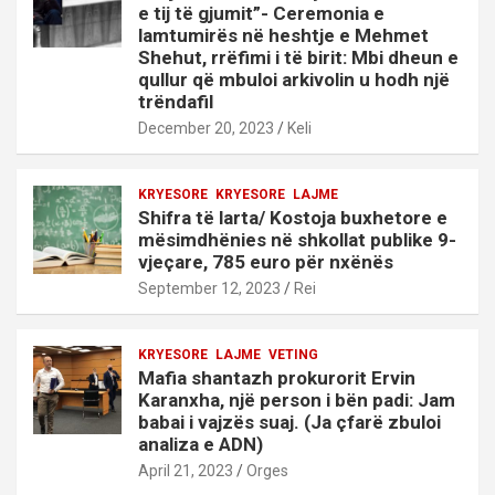
e tij të gjumit”- Ceremonia e
lamtumirës në heshtje e Mehmet
Shehut, rrëfimi i të birit: Mbi dheun e
qullur që mbuloi arkivolin u hodh një
trëndafil
December 20, 2023
Keli
KRYESORE
KRYESORE
LAJME
Shifra të larta/ Kostoja buxhetore e
mësimdhënies në shkollat publike 9-
vjeçare, 785 euro për nxënës
September 12, 2023
Rei
KRYESORE
LAJME
VETING
Mafia shantazh prokurorit Ervin
Karanxha, një person i bën padi: Jam
babai i vajzës suaj. (Ja çfarë zbuloi
analiza e ADN)
April 21, 2023
Orges