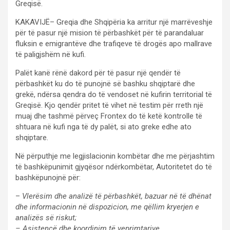
Greqisë.
KAKAVIJË– Greqia dhe Shqipëria ka arritur një marrëveshje
për të pasur një mision të përbashkët për të parandaluar
fluksin e emigrantëve dhe trafiqeve të drogës apo mallrave
të paligjshëm në kufi.
Palët kanë rënë dakord për të pasur një qendër të
përbashkët ku do të punojnë së bashku shqiptarë dhe
grekë, ndërsa qendra do të vendoset në kufirin territorial të
Greqisë. Kjo qendër pritet të vihet në testim për rreth një
muaj dhe tashmë përveç Frontex do të ketë kontrolle të
shtuara në kufi nga të dy palët, si ato greke edhe ato
shqiptare.
Në përputhje me legjislacionin kombëtar dhe me përjashtim
të bashkëpunimit gjyqësor ndërkombëtar, Autoritetet do të
bashkëpunojnë për:
–
Vlerësim dhe analizë të përbashkët, bazuar në të dhënat
dhe informacionin në dispozicion, me qëllim kryerjen e
analizës së riskut;
– Asistencë dhe koordinim të veprimtarive