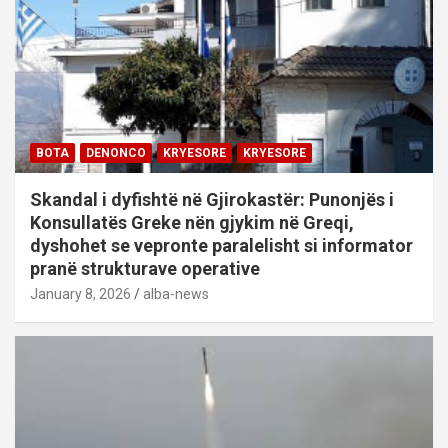
BOTA
DENONCO
KRYESORE
KRYESORE
Skandal i dyfishtë në Gjirokastër: Punonjës i
Konsullatës Greke nën gjykim në Greqi,
dyshohet se vepronte paralelisht si informator
pranë strukturave operative
January 8, 2026
alba-news