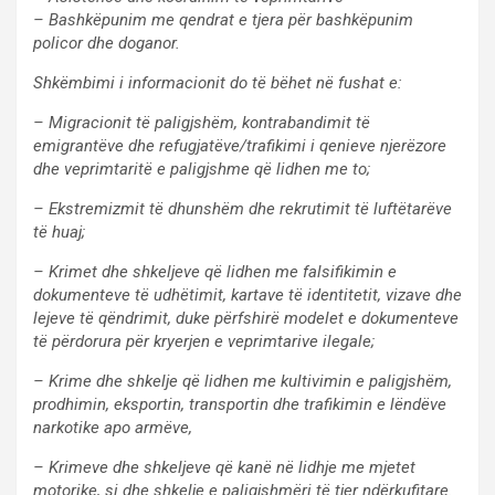
– Bashkëpunim me qendrat e tjera për bashkëpunim
policor dhe doganor.
Shkëmbimi i informacionit do të bëhet në fushat e:
– Migracionit të paligjshëm, kontrabandimit të
emigrantëve dhe refugjatëve/trafikimi i qenieve njerëzore
dhe veprimtaritë e paligjshme që lidhen me to;
– Ekstremizmit të dhunshëm dhe rekrutimit të luftëtarëve
të huaj;
– Krimet dhe shkeljeve që lidhen me falsifikimin e
dokumenteve të udhëtimit, kartave të identitetit, vizave dhe
lejeve të qëndrimit, duke përfshirë modelet e dokumenteve
të përdorura për kryerjen e veprimtarive ilegale;
– Krime dhe shkelje që lidhen me kultivimin e paligjshëm,
prodhimin, eksportin, transportin dhe trafikimin e lëndëve
narkotike apo armëve,
– Krimeve dhe shkeljeve që kanë në lidhje me mjetet
motorike, si dhe shkelje e paligjshmëri të tjer ndërkufitare.