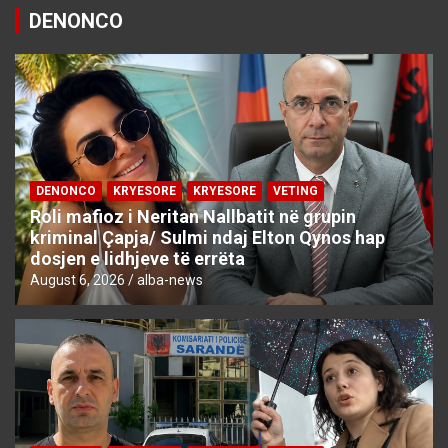
DENONCO
DENONCO
KRYESORE
KRYESORE
VETING
Roli mafioz i Neritan Nallbatit në grupin
kriminal Çapja/ Sulmi ndaj Elton Qynos hap
dosjen e lidhjeve të errëta
August 6, 2026
alba-news