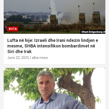
BOTA
Lufta në hije: Izraeli dhe Irani ndezin lindjen e
mesme, SHBA intensifikon bombardimet në
Siri dhe Irak
June 22, 2025
alba-news