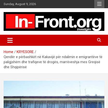
S
Sunday, August 9, 2026
k
i
p
t
o
c
o
n
t
Home
KRYESORE
e
Qendër e përbashkët në Kakavijë për ndalimin e emigrantëve të
n
paligjshëm dhe trafiqeve të drogës, marrëveshja mes Greqisë
t
dhe Shqipërisë