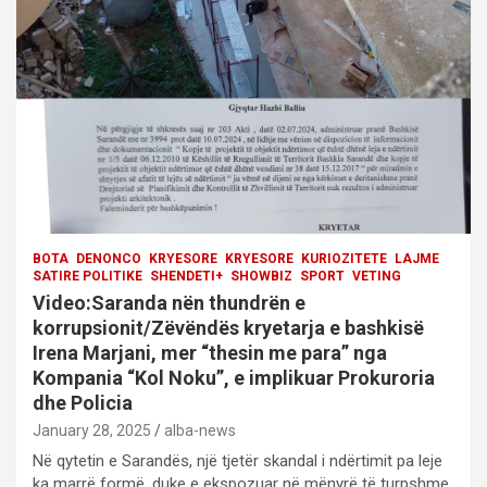
i
o
n
BOTA
DENONCO
KRYESORE
KRYESORE
KURIOZITETE
LAJME
SATIRE POLITIKE
SHENDETI+
SHOWBIZ
SPORT
VETING
Video:Saranda nën thundrën e
korrupsionit/Zëvëndës kryetarja e bashkisë
Irena Marjani, mer “thesin me para” nga
Kompania “Kol Noku”, e implikuar Prokuroria
dhe Policia
January 28, 2025
alba-news
Në qytetin e Sarandës, një tjetër skandal i ndërtimit pa leje
ka marrë formë, duke e ekspozuar në mënyrë të turpshme