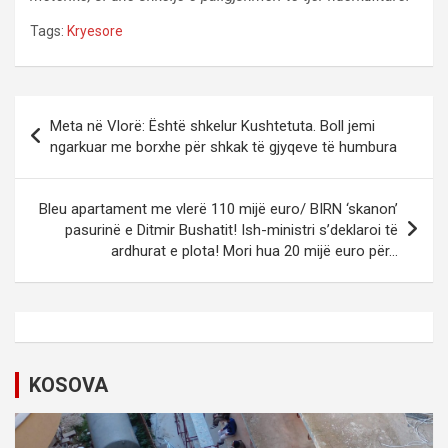
Tags:
Kryesore
P
Meta në Vlorë: Është shkelur Kushtetuta. Boll jemi
o
ngarkuar me borxhe për shkak të gjyqeve të humbura
s
t
Bleu apartament me vlerë 110 mijë euro/ BIRN ‘skanon’
pasurinë e Ditmir Bushatit! Ish-ministri s’deklaroi të
n
ardhurat e plota! Mori hua 20 mijë euro për…
a
v
i
g
KOSOVA
a
t