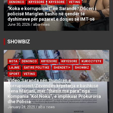
DENONCO
KRYESORE
KRYESORE
VETING
“Koka e korrupsionit” në Sarandë? Oficeri i
policisë Mariglen Basho në qendër të
dyshimeve për pazaret e dosjes së IMT-së
June 30, 2026
alba-news
SHOWBIZ
BOTA
DENONCO
KRYESORE
KRYESORE
KURIOZITETE
LAJME
SATIRE POLITIKE
SHENDETI+
SHOWBIZ
SPORT
VETING
Video:Saranda nën thundrën e
korrupsionit/Zëvëndës kryetarja e bashkisë
Irena Marjani, mer “thesin me para” nga
Kompania “Kol Noku”, e implikuar Prokuroria
dhe Policia
January 28, 2025
alba-news