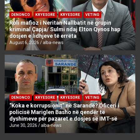
DENONCO
KRYESORE
KRYESORE
VETING
Roli mafioz i Neritan Nallbatit në grupin
kriminal Çapja/ Sulmi ndaj Elton Qynos hap
dosjen e lidhjeve të errëta
August 6, 2026
alba-news
DENONCO
KRYESORE
KRYESORE
VETING
“Koka e korrupsionit” në Sarandë? Oficeri i
policisë Mariglen Basho në qendër të
dyshimeve për pazaret e dosjes së IMT-së
June 30, 2026
alba-news