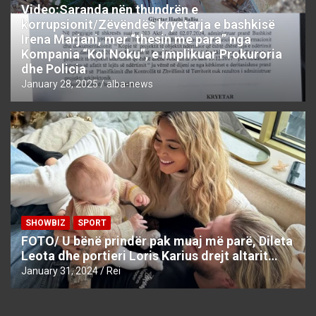
Video:Saranda nën thundrën e
korrupsionit/Zëvëndës kryetarja e bashkisë
Irena Marjani, mer “thesin me para” nga
Kompania “Kol Noku”, e implikuar Prokuroria
dhe Policia
January 28, 2025
alba-news
SHOWBIZ
SPORT
FOTO/ U bënë prindër pak muaj më parë, Dileta
Leota dhe portieri Loris Karius drejt altarit…
January 31, 2024
Rei