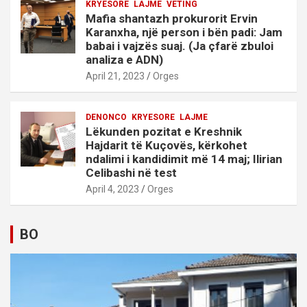
KRYESORE
LAJME
VETING
Mafia shantazh prokurorit Ervin
Karanxha, një person i bën padi: Jam
babai i vajzës suaj. (Ja çfarë zbuloi
analiza e ADN)
April 21, 2023
Orges
DENONCO
KRYESORE
LAJME
Lëkunden pozitat e Kreshnik
Hajdarit të Kuçovës, kërkohet
ndalimi i kandidimit më 14 maj; Ilirian
Celibashi në test
April 4, 2023
Orges
BO