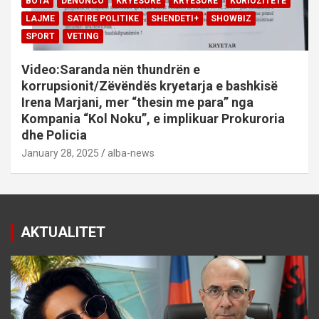
BOTA
DENONCO
KRYESORE
KRYESORE
KURIOZITETE
LAJME
SATIRE POLITIKE
SHENDETI+
SHOWBIZ
SPORT
VETING
Video:Saranda nën thundrën e
korrupsionit/Zëvëndës kryetarja e bashkisë
Irena Marjani, mer “thesin me para” nga
Kompania “Kol Noku”, e implikuar Prokuroria
dhe Policia
January 28, 2025
alba-news
AKTUALITET