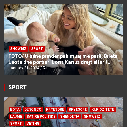
SHOWBIZ
SPORT
FOTO/ U bënë prindër pak muaj më parë, Dileta
Leota dhe portieri Loris Karius drejt altarit…
January 31, 2024
Rei
SPORT
BOTA
DENONCO
KRYESORE
KRYESORE
KURIOZITETE
LAJME
SATIRE POLITIKE
SHENDETI+
SHOWBIZ
SPORT
VETING