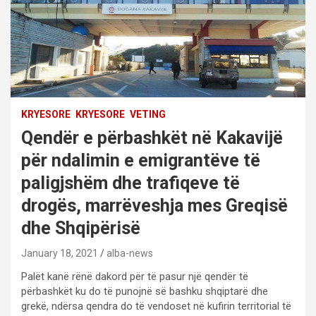
KRYESORE
KRYESORE
VETING
Qendër e përbashkët në Kakavijë
për ndalimin e emigrantëve të
paligjshëm dhe trafiqeve të
drogës, marrëveshja mes Greqisë
dhe Shqipërisë
January 18, 2021
alba-news
Palët kanë rënë dakord për të pasur një qendër të
përbashkët ku do të punojnë së bashku shqiptarë dhe
grekë, ndërsa qendra do të vendoset në kufirin territorial të