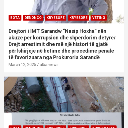
BOTA
DENONCO
KRYESORE
KRYESORE
VETING
Drejtori i IMT Sarandw “Nasip Hoxha” nën
akuzë për korrupsion dhe shpërdorim detyre/
Drejt arrestimit dhe më një histori të gjatë
përfshirjeje në hetime dhe procedime penale
të favorizuara nga Prokuroria Sarandë
March 12, 2025
alba-news