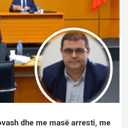
rovash dhe me masë arresti, me