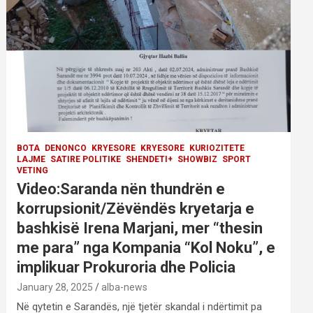
BOTA
DENONCO
KRYESORE
KRYESORE
KURIOZITETE
LAJME
SATIRE POLITIKE
SHENDETI+
SHOWBIZ
SPORT
VETING
Video:Saranda nën thundrën e
korrupsionit/Zëvëndës kryetarja e
bashkisë Irena Marjani, mer “thesin
me para” nga Kompania “Kol Noku”, e
implikuar Prokuroria dhe Policia
January 28, 2025
alba-news
Në qytetin e Sarandës, një tjetër skandal i ndërtimit pa