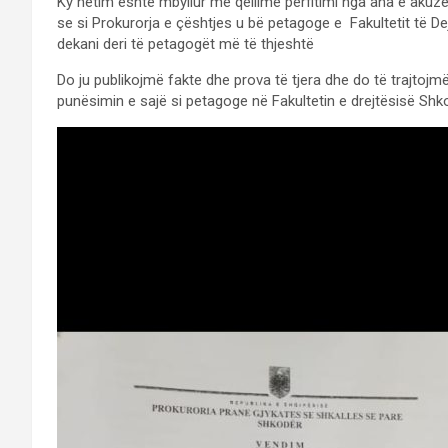
Ky hetim është mbyllur me qëllime përfitimi nga ana e akuzës
se si Prokurorja e çështjes u bë petagoge e Fakultetit të D
dekani deri të petagogët më të thjeshtë
Do ju publikojmë fakte dhe prova të tjera dhe do të trajtojm
punësimin e sajë si petagoge në Fakultetin e drejtësisë Shk