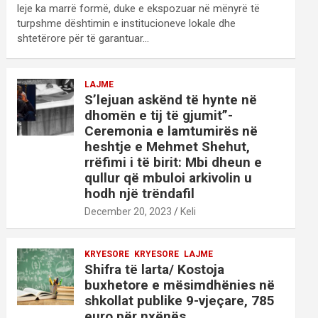
leje ka marrë formë, duke e ekspozuar në mënyrë të
turpshme dështimin e institucioneve lokale dhe
shtetërore për të garantuar…
LAJME
S’lejuan askënd të hynte në
dhomën e tij të gjumit”-
Ceremonia e lamtumirës në
heshtje e Mehmet Shehut,
rrëfimi i të birit: Mbi dheun e
qullur që mbuloi arkivolin u
hodh një trëndafil
December 20, 2023
Keli
KRYESORE
KRYESORE
LAJME
Shifra të larta/ Kostoja
buxhetore e mësimdhënies në
shkollat publike 9-vjeçare, 785
euro për nxënës