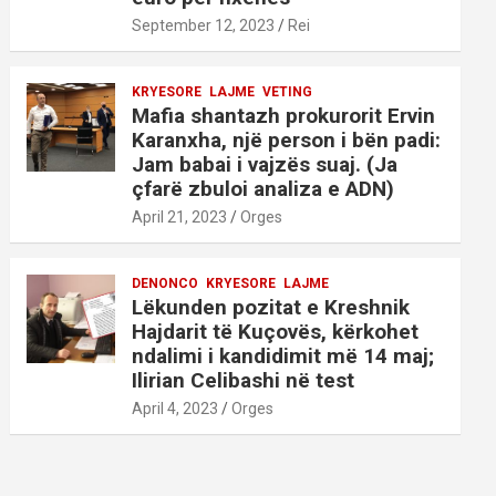
September 12, 2023
Rei
KRYESORE
LAJME
VETING
Mafia shantazh prokurorit Ervin
Karanxha, një person i bën padi:
Jam babai i vajzës suaj. (Ja
çfarë zbuloi analiza e ADN)
April 21, 2023
Orges
DENONCO
KRYESORE
LAJME
Lëkunden pozitat e Kreshnik
Hajdarit të Kuçovës, kërkohet
ndalimi i kandidimit më 14 maj;
Ilirian Celibashi në test
April 4, 2023
Orges