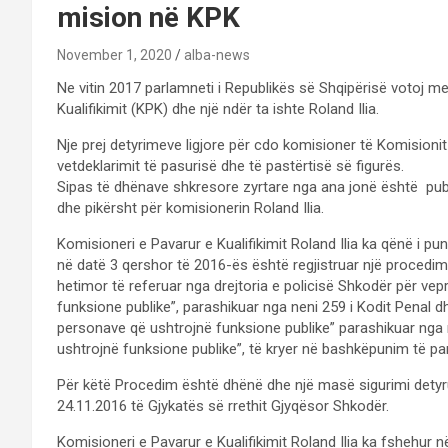
mision në KPK
November 1, 2020
alba-news
Ne vitin 2017 parlamneti i Republikës së Shqipërisë votoj m
Kualifikimit (KPK) dhe një ndër ta ishte Roland Ilia.
Nje prej detyrimeve ligjore për cdo komisioner të Komisionit t
vetdeklarimit të pasurisë dhe të pastërtisë së figurës.
Sipas të dhënave shkresore zyrtare nga ana jonë është publ
dhe pikërsht për komisionerin Roland Ilia.
Komisioneri e Pavarur e Kualifikimit Roland Ilia ka qënë i p
në datë 3 qershor të 2016-ës është regjistruar një procedim
hetimor të referuar nga drejtoria e policisë Shkodër për ve
funksione publike”, parashikuar nga neni 259 i Kodit Penal dh
personave që ushtrojnë funksione publike” parashikuar nga n
ushtrojnë funksione publike”, të kryer në bashkëpunim të par
Për këtë Procedim është dhënë dhe një masë sigurimi detyr
24.11.2016 të Gjykatës së rrethit Gjyqësor Shkodër.
Komisioneri e Pavarur e Kualifikimit Roland Ilia ka fshehur n