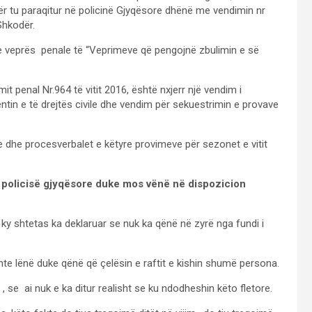
për tu paraqitur në policinë Gjyqësore dhënë me vendimin nr
Shkodër.
en e veprës penale të “Veprimeve që pengojnë zbulimin e së
 penal Nr.964 të vitit 2016, është nxjerr një vendim i
ntin e të drejtës civile dhe vendim për sekuestrimin e provave
eve dhe procesverbalet e këtyre provimeve për sezonet e vitit
e policisë gjyqësore duke mos vënë në dispozicion
et ky shtetas ka deklaruar se nuk ka qënë në zyrë nga fundi i
hte lënë duke qënë që çelësin e raftit e kishin shumë persona.
 se ai nuk e ka ditur realisht se ku ndodheshin këto fletore.