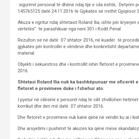
sigurimit personal të dhënë ndaj tijë e cila është, Detyrim 
145765125 datë 24.11.2016 të Gjykatës së rrethit Gjyqësor 
Akuza e ngritur ndaj shtetasit Roland Ilia, ishte për kryerj
vërtetës” të parashikuar nga neni 301 i Kodit Penal.
Rezulton se në datë 07 shtator 2016, në kuadër të procedimit
gjykatës për kontrollin e vëndeve dhe konkretisht departame
material.
Objekti i sekuestros dhe i kontrollit ishin fletoret e provim
2016.
Shtetasi Roland Ilia nuk ka bashkëpunuar me oficerët 
fletoret e provimeve duke i fshehur ato.
I pyetur në cilësinë e personit ndaj të cilit zhvillohen hetim
korrikut dhe deri më datë 07 shtator 2016.
Dhe fletoret e provimeve nuk kanë qënë në vëndin ku ai i kis
Dhe arsyetimi i pushimit të akuzës ka qënë mëse skandaloz ,