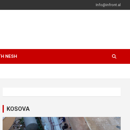
Info@infront.al
TH NESH
KOSOVA