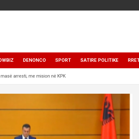
OWBIZ
DENONCO
SPORT
SATIRE POLITIKE
RRE
 masë arresti, me mision në KPK