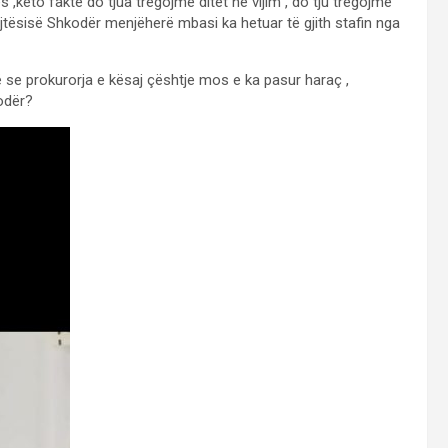
 ,këto fakte do tjua tregojmë ditët në vijim , do tju tregojmë
ejtësisë Shkodër menjëherë mbasi ka hetuar të gjith stafin nga
ë se prokurorja e kësaj çështje mos e ka pasur haraç ,
odër?