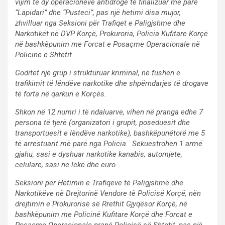
vijim të dy operacioneve antidrogë të finalizuar më parë
“Lapidari” dhe “Pusteci”, pas një hetimi disa mujor,
zhvilluar nga Seksioni për Trafiqet e Paligjshme dhe
Narkotikët në DVP Korçë, Prokuroria, Policia Kufitare Korçë
në bashkëpunim me Forcat e Posaçme Operacionale në
Policinë e Shtetit.
Goditet një grup i strukturuar kriminal, në fushën e
trafikimit të lëndëve narkotike dhe shpërndarjes të drogave
të forta në qarkun e Korçës.
Shkon në 12 numri i të ndaluarve, vihen në pranga edhe 7
persona të tjerë (organizatori i grupit, poseduesit dhe
transportuesit e lëndëve narkotike), bashkëpunëtorë me 5
të arrestuarit më parë nga Policia. Sekuestrohen 1 armë
gjahu, sasi e dyshuar narkotike kanabis, automjete,
celularë, sasi në lekë dhe euro.
Seksioni për Hetimin e Trafiqeve të Paligjshme dhe
Narkotikëve në Drejtorinë Vendore të Policisë Korçë, nën
drejtimin e Prokurorisë së Rrethit Gjyqësor Korçë, në
bashkëpunim me Policinë Kufitare Korçë dhe Forcat e
Posaçme Operacionale pranë Policisë së Shtetit, pas një