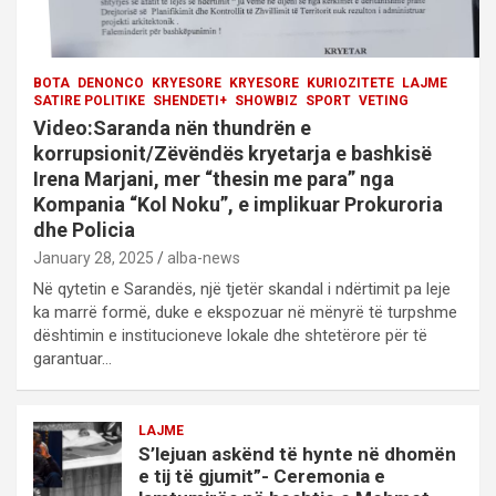
BOTA
DENONCO
KRYESORE
KRYESORE
KURIOZITETE
LAJME
SATIRE POLITIKE
SHENDETI+
SHOWBIZ
SPORT
VETING
Video:Saranda nën thundrën e
korrupsionit/Zëvëndës kryetarja e bashkisë
Irena Marjani, mer “thesin me para” nga
Kompania “Kol Noku”, e implikuar Prokuroria
dhe Policia
January 28, 2025
alba-news
Në qytetin e Sarandës, një tjetër skandal i ndërtimit pa leje
ka marrë formë, duke e ekspozuar në mënyrë të turpshme
dështimin e institucioneve lokale dhe shtetërore për të
garantuar…
LAJME
S’lejuan askënd të hynte në dhomën
e tij të gjumit”- Ceremonia e