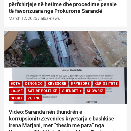
përfshirjeje në hetime dhe procedime penale
të favorizuara nga Prokuroria Sarandë
March 12, 2025
alba-news
BOTA
DENONCO
KRYESORE
KRYESORE
KURIOZITETE
LAJME
SATIRE POLITIKE
SHENDETI+
SHOWBIZ
SPORT
VETING
Video:Saranda nën thundrën e
korrupsionit/Zëvëndës kryetarja e bashkisë
Irena Marjani, mer “thesin me para” nga