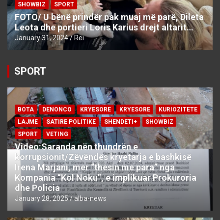
SHOWBIZ
SPORT
FOTO/ U bënë prindër pak muaj më parë, Dileta
Leota dhe portieri Loris Karius drejt altarit…
January 31, 2024
Rei
SPORT
BOTA
DENONCO
KRYESORE
KRYESORE
KURIOZITETE
LAJME
SATIRE POLITIKE
SHENDETI+
SHOWBIZ
SPORT
VETING
Video:Saranda nën thundrën e
korrupsionit/Zëvëndës kryetarja e bashkisë
Irena Marjani, mer “thesin me para” nga
Kompania “Kol Noku”, e implikuar Prokuroria
dhe Policia
January 28, 2025
alba-news