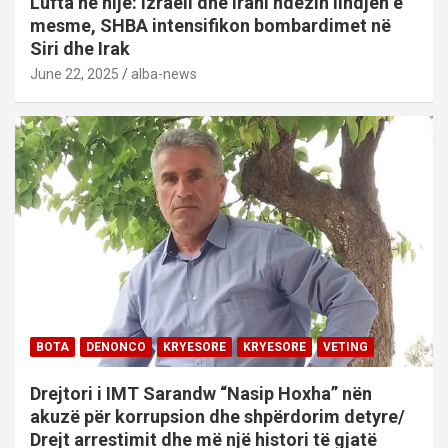
Lufta në hije: Izraeli dhe Irani ndezin lindjen e
mesme, SHBA intensifikon bombardimet në
Siri dhe Irak
June 22, 2025
alba-news
BOTA
DENONCO
KRYESORE
KRYESORE
VETING
Drejtori i IMT Sarandw “Nasip Hoxha” nën
akuzë për korrupsion dhe shpërdorim detyre/
Drejt arrestimit dhe më një histori të gjatë