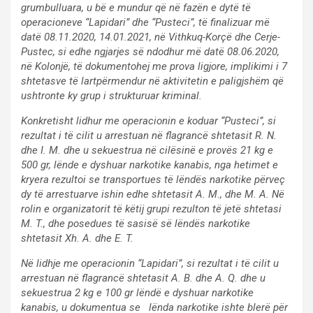
grumbulluara, u bë e mundur që në fazën e dytë të
operacioneve “Lapidari” dhe “Pusteci”, të finalizuar më
datë 08.11.2020, 14.01.2021, në Vithkuq-Korçë dhe Cerje-
Pustec, si edhe ngjarjes së ndodhur më datë 08.06.2020,
në Kolonjë, të dokumentohej me prova ligjore, implikimi i 7
shtetasve të lartpërmendur në aktivitetin e paligjshëm që
ushtronte ky grup i strukturuar kriminal.
Konkretisht lidhur me operacionin e koduar “Pusteci”, si
rezultat i të cilit u arrestuan në flagrancë shtetasit R. N.
dhe I. M. dhe u sekuestrua në cilësinë e provës 21 kg e
500 gr, lënde e dyshuar narkotike kanabis, nga hetimet e
kryera rezultoi se transportues të lëndës narkotike përveç
dy të arrestuarve ishin edhe shtetasit A. M., dhe M. A. Në
rolin e organizatorit të këtij grupi rezulton të jetë shtetasi
M. T., dhe posedues të sasisë së lëndës narkotike
shtetasit Xh. A. dhe E. T.
Në lidhje me operacionin “Lapidari”, si rezultat i të cilit u
arrestuan në flagrancë shtetasit A. B. dhe A. Q. dhe u
sekuestrua 2 kg e 100 gr lëndë e dyshuar narkotike
kanabis, u dokumentua se lënda narkotike ishte blerë për