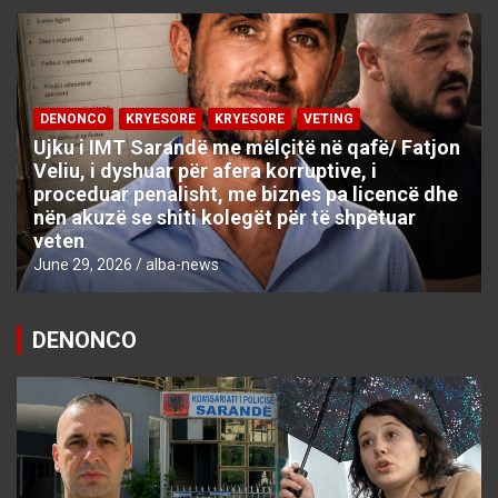
DENONCO
KRYESORE
KRYESORE
VETING
Ujku i IMT Sarandë me mëlçitë në qafë/ Fatjon
Veliu, i dyshuar për afera korruptive, i
proceduar penalisht, me biznes pa licencë dhe
nën akuzë se shiti kolegët për të shpëtuar
veten
June 29, 2026
alba-news
DENONCO