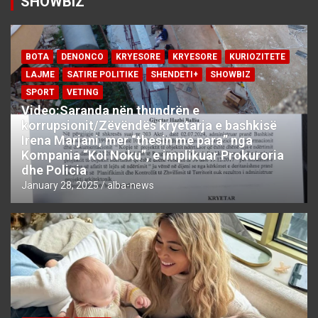
SHOWBIZ
BOTA
DENONCO
KRYESORE
KRYESORE
KURIOZITETE
LAJME
SATIRE POLITIKE
SHENDETI+
SHOWBIZ
SPORT
VETING
Video:Saranda nën thundrën e
korrupsionit/Zëvëndës kryetarja e bashkisë
Irena Marjani, mer “thesin me para” nga
Kompania “Kol Noku”, e implikuar Prokuroria
dhe Policia
January 28, 2025
alba-news