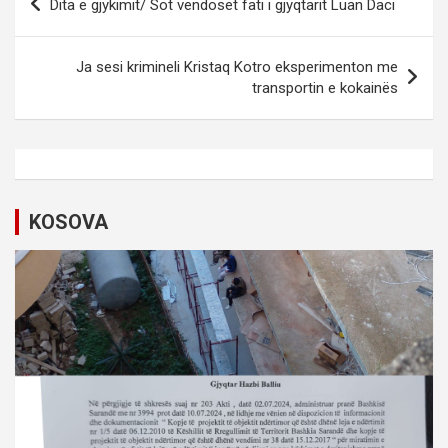
Dita e gjykimit/ Sot vendoset fati i gjyqtarit Luan Daci
o
s
Ja sesi krimineli Kristaq Kotro eksperimenton me
t
transportin e kokainës
n
a
v
i
KOSOVA
g
a
t
i
o
n