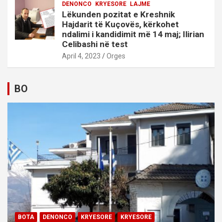
DENONCO
KRYESORE
LAJME
Lëkunden pozitat e Kreshnik
Hajdarit të Kuçovës, kërkohet
ndalimi i kandidimit më 14 maj; Ilirian
Celibashi në test
April 4, 2023
Orges
BO
BOTA
DENONCO
KRYESORE
KRYESORE