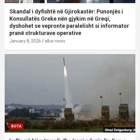
Skandal i dyfishtë në Gjirokastër: Punonjës i
Konsullatës Greke nën gjykim në Greqi,
dyshohet se vepronte paralelisht si informator
pranë strukturave operative
January 8, 2026
alba-news
BOTA