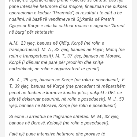
pune intensive hetimore disa mujore, finalizuan me sukses
operacionin e koduar “Piramida”, si rezultat i të cilit u bë
ndalimi, në bazë të vendimeve të Gjykatës së Rrethit
Gjyqësor Korçë e cila ka caktuar masën e sigurisë “Arrest
në burg” për shtetasit:
A.M., 23 vjeç, banues në Çiflig, Korçë (në rolin e
transportuesit). M. A., 32 vjeç, banues në Pojan, Maliq (në
rolin e transportuesit). M. T., 37 vjeç, banues në Moravë,
Korçë (i dënuar më parë për prodhim dhe shitje
narkotikësh, në rolin e organizatorit të grupit).
Xh. A., 28 vjeç, banues në Korçë (në rolin e poseduesit). E.
T., 39 vjeç, banues në Korçë (me precedent të mëparshëm
penal në fushën e krimeve kundër jetës, subjekt i OFL-së
për të deklaruar pasurinë, në rolin e poseduesit). N. J., 53
vjeç, banues në Moravë, Korçë (në rolin e poseduesit).
Si edhe u arrestua në flagrancë shtetasi M. M., 33 vjeç,
banues në Borovë, Kolonjë (në rolin e poseduesit).
Falë një pune intensive hetimore dhe provave të