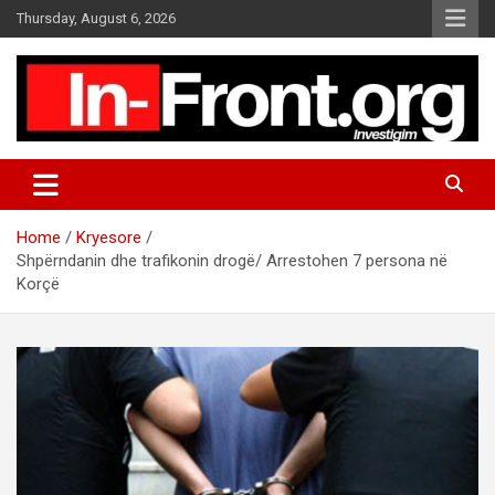
S
Thursday, August 6, 2026
k
i
p
t
o
c
o
n
t
Home
Kryesore
e
Shpërndanin dhe trafikonin drogë/ Arrestohen 7 persona në
n
Korçë
t