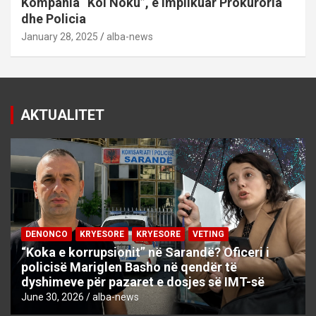
Kompania “Kol Noku”, e implikuar Prokuroria
dhe Policia
January 28, 2025
alba-news
AKTUALITET
DENONCO
KRYESORE
KRYESORE
VETING
“Koka e korrupsionit” në Sarandë? Oficeri i
policisë Mariglen Basho në qendër të
dyshimeve për pazaret e dosjes së IMT-së
June 30, 2026
alba-news