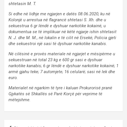
shtetasin M. T.
Si edhe në lidhje me ngjarjen e datës 08.06.2020, ku në
Kolonjë u arrestua në flagrancë shtetasi S. Xh. dhe u
sekuestrua 6 gr lëndë e dyshuar narkotike kokainë, u
dokumentua se të implikuar në këtë ngjarje ishin shtetasit
N. J. dhe M. M., në lokalin e të cilit në Ersekë, Policia gjeti
dhe sekuestroi një sasi të dyshuar narkotike kanabis.
Në cilësinë e provës materiale në ngjarjet e mësipërme u
sekuestruan në total 23 kg e 600 gr sasi e dyshuar
narkotike kanabis; 6 gr lëndë e dyshuar narkotike kokainë; 1
armë gjahu teke; 7 automjete; 16 celularë; sasi në lek dhe
euro.
Materialet në ngarkim të tyre i kaluan Prokurorisë pranë
Gjykatës së Shkallës së Parë Korçë për veprime të
mëtejshme.
P