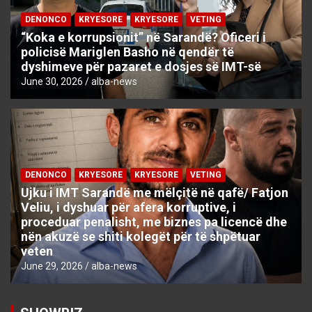
DENONCO
KRYESORE
KRYESORE
VETING
“Koka e korrupsionit” në Sarandë? Oficeri i
policisë Mariglen Basho në qendër të
dyshimeve për pazaret e dosjes së IMT-së
June 30, 2026
alba-news
DENONCO
KRYESORE
KRYESORE
VETING
Ujku i IMT Sarandë me mëlçitë në qafë/ Fatjon
Veliu, i dyshuar për afera korruptive, i
proceduar penalisht, me biznes pa licencë dhe
nën akuzë se shiti kolegët për të shpëtuar
veten
June 29, 2026
alba-news