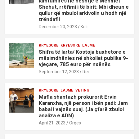
lamtumirës në heshtje e Mehmet
Shehut, rrëfimi i të birit: Mbi dheun e
qullur që mbuloi arkivolin u hodh një
trëndafil
December 20, 2023
Keli
KRYESORE
KRYESORE
LAJME
Shifra të larta/ Kostoja buxhetore e
mësimdhënies në shkollat publike 9-
vjeçare, 785 euro për nxënës
September 12, 2023
Rei
KRYESORE
LAJME
VETING
Mafia shantazh prokurorit Ervin
Karanxha, një person i bën padi: Jam
babai i vajzës suaj. (Ja çfarë zbuloi
analiza e ADN)
April 21, 2023
Orges