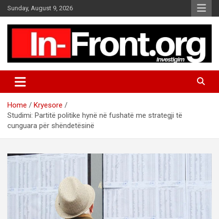
S
Sunday, August 9, 2026
k
i
p
t
o
c
o
n
t
Home
Kryesore
e
Studimi: Partitë politike hynë në fushatë me strategji të
n
cunguara për shëndetësinë
t