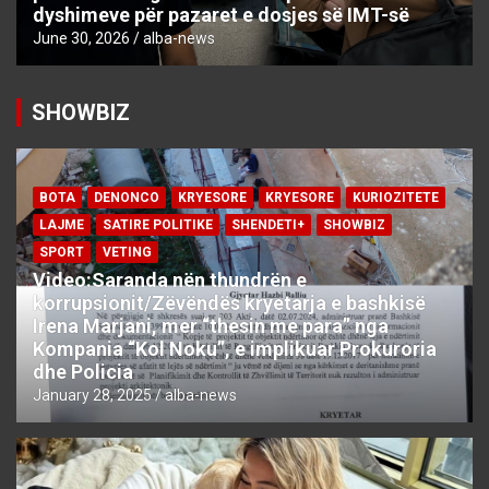
dyshimeve për pazaret e dosjes së IMT-së
June 30, 2026
alba-news
SHOWBIZ
BOTA
DENONCO
KRYESORE
KRYESORE
KURIOZITETE
LAJME
SATIRE POLITIKE
SHENDETI+
SHOWBIZ
SPORT
VETING
Video:Saranda nën thundrën e
korrupsionit/Zëvëndës kryetarja e bashkisë
Irena Marjani, mer “thesin me para” nga
Kompania “Kol Noku”, e implikuar Prokuroria
dhe Policia
January 28, 2025
alba-news