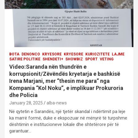
o
n
BOTA
DENONCO
KRYESORE
KRYESORE
KURIOZITETE
LAJME
SATIRE POLITIKE
SHENDETI+
SHOWBIZ
SPORT
VETING
Video:Saranda nën thundrën e
korrupsionit/Zëvëndës kryetarja e bashkisë
Irena Marjani, mer “thesin me para” nga
Kompania “Kol Noku”, e implikuar Prokuroria
dhe Policia
January 28, 2025
alba-news
Në qytetin e Sarandës, një tjetër skandal i ndërtimit pa leje
ka marrë formë, duke e ekspozuar në mënyrë të turpshme
dështimin e institucioneve lokale dhe shtetërore për të
garantuar…