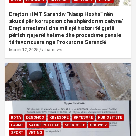
Drejtori i IMT Sarandw “Nasip Hoxha” nën
akuzë për korrupsion dhe shpërdorim detyre/
Drejt arrestimit dhe më një histori të gjatë
përfshirjeje në hetime dhe procedime penale
të favorizuara nga Prokuroria Sarandë
March 12, 2025
alba-news
BOTA
DENONCO
KRYESORE
KRYESORE
KURIOZITETE
LAJME
SATIRE POLITIKE
SHENDETI+
SHOWBIZ
SPORT
VETING