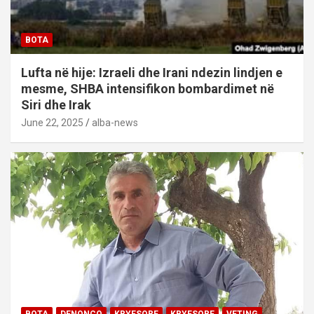
BOTA
Lufta në hije: Izraeli dhe Irani ndezin lindjen e
mesme, SHBA intensifikon bombardimet në
Siri dhe Irak
June 22, 2025
alba-news
BOTA
DENONCO
KRYESORE
KRYESORE
VETING