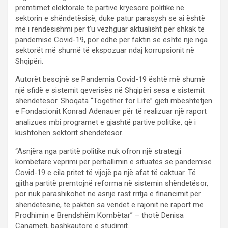
premtimet elektorale të partive kryesore politike në
sektorin e shëndetësisë, duke patur parasysh se ai është
më i rëndësishmi për t’u vëzhguar aktualisht për shkak të
pandemisë Covid-19, por edhe për faktin se është një nga
sektorët më shumë të ekspozuar ndaj korrupsionit në
Shqipëri.
Autorët besojnë se Pandemia Covid-19 është më shumë
një sfidë e sistemit qeverisës në Shqipëri sesa e sistemit
shëndetësor. Shoqata “Together for Life” gjeti mbështetjen
e Fondacionit Konrad Adenauer për të realizuar një raport
analizues mbi programet e gjashtë partive politike, që i
kushtohen sektorit shëndetësor.
“Asnjëra nga partitë politike nuk ofron një strategji
kombëtare veprimi për përballimin e situatës së pandemisë
Covid-19 e cila pritet të vijojë pa një afat të caktuar. Të
gjitha partitë premtojnë reforma në sistemin shëndetësor,
por nuk parashikohet në asnjë rast rritja e financimit për
shëndetësinë, të paktën sa vendet e rajonit në raport me
Prodhimin e Brendshëm Kombëtar” – thotë Denisa
Canameti, bashkautore e studimit.