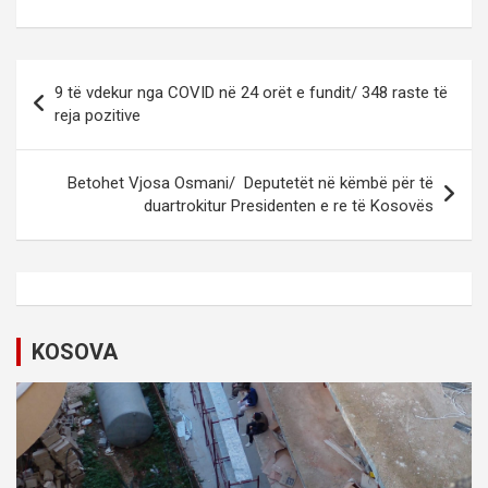
P
9 të vdekur nga COVID në 24 orët e fundit/ 348 raste të
o
reja pozitive
s
t
Betohet Vjosa Osmani/ Deputetët në këmbë për të
duartrokitur Presidenten e re të Kosovës
n
a
v
i
KOSOVA
g
a
t
i