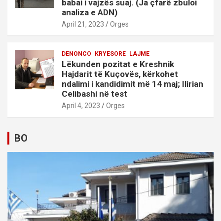
babai i vajzës suaj. (Ja çfarë zbuloi
analiza e ADN)
April 21, 2023
Orges
DENONCO
KRYESORE
LAJME
Lëkunden pozitat e Kreshnik
Hajdarit të Kuçovës, kërkohet
ndalimi i kandidimit më 14 maj; Ilirian
Celibashi në test
April 4, 2023
Orges
BO