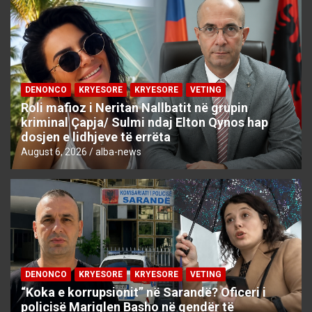
DENONCO
KRYESORE
KRYESORE
VETING
Roli mafioz i Neritan Nallbatit në grupin
kriminal Çapja/ Sulmi ndaj Elton Qynos hap
dosjen e lidhjeve të errëta
August 6, 2026
alba-news
DENONCO
KRYESORE
KRYESORE
VETING
“Koka e korrupsionit” në Sarandë? Oficeri i
policisë Mariglen Basho në qendër të