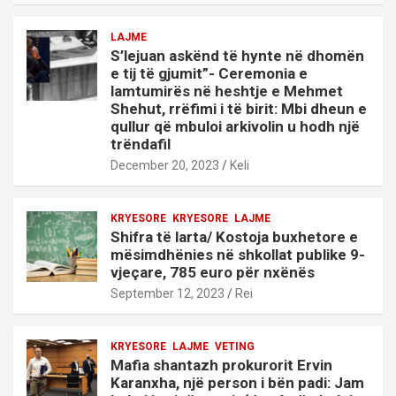
LAJME
S’lejuan askënd të hynte në dhomën
e tij të gjumit”- Ceremonia e
lamtumirës në heshtje e Mehmet
Shehut, rrëfimi i të birit: Mbi dheun e
qullur që mbuloi arkivolin u hodh një
trëndafil
December 20, 2023
Keli
KRYESORE
KRYESORE
LAJME
Shifra të larta/ Kostoja buxhetore e
mësimdhënies në shkollat publike 9-
vjeçare, 785 euro për nxënës
September 12, 2023
Rei
KRYESORE
LAJME
VETING
Mafia shantazh prokurorit Ervin
Karanxha, një person i bën padi: Jam