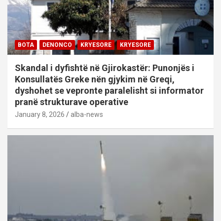
BOTA
DENONCO
KRYESORE
KRYESORE
Skandal i dyfishtë në Gjirokastër: Punonjës i
Konsullatës Greke nën gjykim në Greqi,
dyshohet se vepronte paralelisht si informator
pranë strukturave operative
January 8, 2026
alba-news