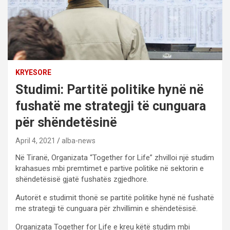
KRYESORE
Studimi: Partitë politike hynë në
fushatë me strategji të cunguara
për shëndetësinë
April 4, 2021
alba-news
Në Tiranë, Organizata “Together for Life” zhvilloi një studim
krahasues mbi premtimet e partive politike në sektorin e
shëndetësisë gjatë fushatës zgjedhore.
Autorët e studimit thonë se partitë politike hynë në fushatë
me strategji të cunguara për zhvillimin e shëndetësisë.
Organizata Together for Life e kreu këtë studim mbi