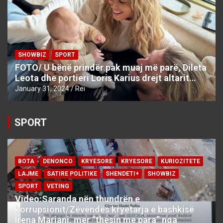
SHOWBIZ
SPORT
FOTO/ U bënë prindër pak muaj më parë, Dileta
Leota dhe portieri Loris Karius drejt altarit…
January 31, 2024
Rei
SPORT
BOTA
DENONCO
KRYESORE
KRYESORE
KURIOZITETE
LAJME
SATIRE POLITIKE
SHENDETI+
SHOWBIZ
SPORT
VETING
Video:Saranda nën thundrën e
korrupsionit/Zëvëndës kryetarja e bashkisë
Irena Marjani, mer “thesin me para” nga