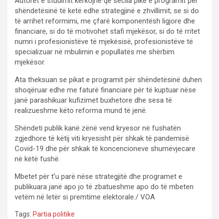
Autorët e studimit kërkojnë që secila pikë e programit për
shëndetësinë të ketë edhe strategjinë e zhvillimit; se si do
të arrihet reformimi, me çfarë komponentësh ligjore dhe
financiare, si do të motivohet stafi mjekësor, si do të rritet
numri i profesionistëve të mjekësisë, profesionistëve të
specializuar në mbulimin e popullatës me shërbim
mjekësor.
Ata theksuan se pikat e programit për shëndetësinë duhen
shoqëruar edhe me faturë financiare për të kuptuar nëse
janë parashikuar kufizimet buxhetore dhe sesa të
realizueshme këto reforma mund të jenë.
Shëndeti publik kanë zënë vend kryesor në fushatën
zgjedhore të këtij viti kryesisht për shkak të pandemisë
Covid-19 dhe për shkak të koncencioneve shumëvjecare
në këtë fushë.
Mbetet për t’u parë nëse strategjitë dhe programet e
publikuara janë apo jo të zbatueshme apo do të mbeten
vetëm në letër si premtime elektorale./ VOA
Tags:
Partia politike