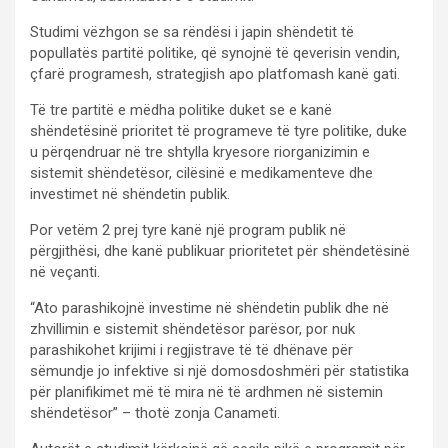
Studimi vëzhgon se sa rëndësi i japin shëndetit të
popullatës partitë politike, që synojnë të qeverisin vendin,
çfarë programesh, strategjish apo platfomash kanë gati.
Të tre partitë e mëdha politike duket se e kanë
shëndetësinë prioritet të programeve të tyre politike, duke
u përqendruar në tre shtylla kryesore riorganizimin e
sistemit shëndetësor, cilësinë e medikamenteve dhe
investimet në shëndetin publik.
Por vetëm 2 prej tyre kanë një program publik në
përgjithësi, dhe kanë publikuar prioritetet për shëndetësinë
në veçanti.
“Ato parashikojnë investime në shëndetin publik dhe në
zhvillimin e sistemit shëndetësor parësor, por nuk
parashikohet krijimi i regjistrave të të dhënave për
sëmundje jo infektive si një domosdoshmëri për statistika
për planifikimet më të mira në të ardhmen në sistemin
shëndetësor” – thotë zonja Canameti.