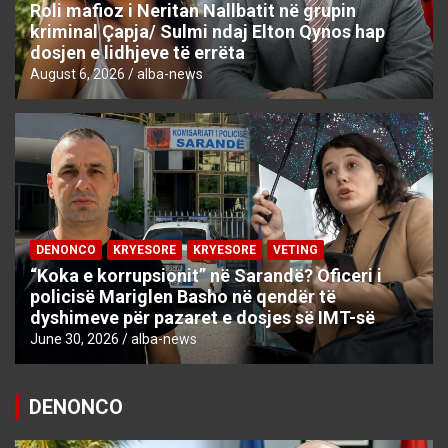
Roli mafioz i Neritan Nallbatit në grupin
kriminal Çapja/ Sulmi ndaj Elton Qynos hap
dosjen e lidhjeve të errëta
August 6, 2026
alba-news
DENONCO
KRYESORE
KRYESORE
VETING
“Koka e korrupsionit” në Sarandë? Oficeri i
policisë Mariglen Basho në qendër të
dyshimeve për pazaret e dosjes së IMT-së
June 30, 2026
alba-news
DENONCO