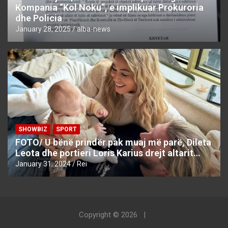
Kompania “Kol Noku”, e implikuar Prokuroria
dhe Policia
January 28, 2025
alba-news
SHOWBIZ
SPORT
FOTO/ U bënë prindër pak muaj më parë, Dileta
Leota dhe portieri Loris Karius drejt altarit…
January 31, 2024
Rei
Copyright © 2026