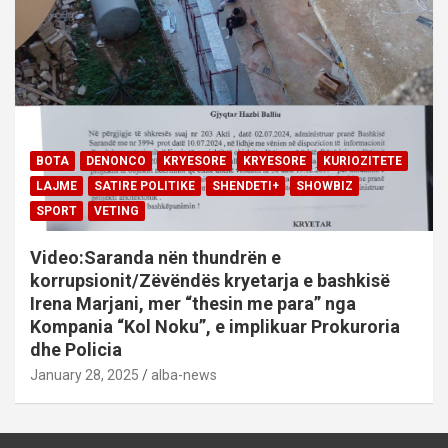
BOTA
DENONCO
KRYESORE
KRYESORE
KURIOZITETE
LAJME
SATIRE POLITIKE
SHENDETI+
SHOWBIZ
SPORT
VETING
Video:Saranda nën thundrën e
korrupsionit/Zëvëndës kryetarja e bashkisë
Irena Marjani, mer “thesin me para” nga
Kompania “Kol Noku”, e implikuar Prokuroria
dhe Policia
January 28, 2025
alba-news