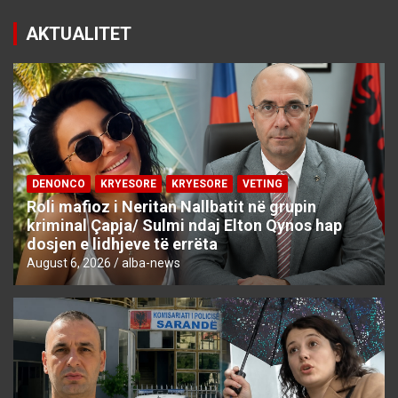
AKTUALITET
DENONCO
KRYESORE
KRYESORE
VETING
Roli mafioz i Neritan Nallbatit në grupin
kriminal Çapja/ Sulmi ndaj Elton Qynos hap
dosjen e lidhjeve të errëta
August 6, 2026
alba-news