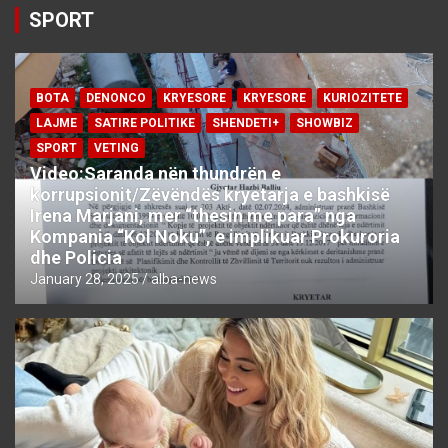
SPORT
BOTA
DENONCO
KRYESORE
KRYESORE
KURIOZITETE
LAJME
SATIRE POLITIKE
SHENDETI+
SHOWBIZ
SPORT
VETING
Video:Saranda nën thundrën e
korrupsionit/Zëvëndës kryetarja e bashkisë
Irena Marjani, mer “thesin me para” nga
Kompania “Kol Noku”, e implikuar Prokuroria
dhe Policia
January 28, 2025
alba-news