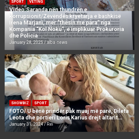
SPORT
VETING
Video:Saranda nën thundrën e
korrupsionit/Zëvëndës kryetarja e bashkisë
Irena Marjani, mer “thesin me para” nga
Kompania “Kol Noku”, e implikuar Prokuroria
dhe Policia
January 28, 2025
alba-news
SHOWBIZ
SPORT
FOTO/ U bënë prindër pak muaj më parë, Dileta
Leota dhe portieri Loris Karius drejt altarit…
January 31, 2024
Rei