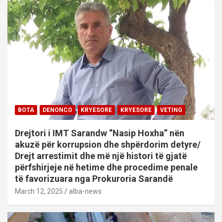
BOTA
DENONCO
KRYESORE
KRYESORE
VETING
Drejtori i IMT Sarandw “Nasip Hoxha” nën
akuzë për korrupsion dhe shpërdorim detyre/
Drejt arrestimit dhe më një histori të gjatë
përfshirjeje në hetime dhe procedime penale
të favorizuara nga Prokuroria Sarandë
March 12, 2025
alba-news