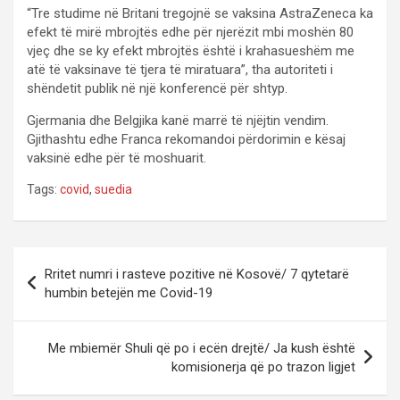
“Tre studime në Britani tregojnë se vaksina AstraZeneca ka
efekt të mirë mbrojtës edhe për njerëzit mbi moshën 80
vjeç dhe se ky efekt mbrojtës është i krahasueshëm me
atë të vaksinave të tjera të miratuara”, tha autoriteti i
shëndetit publik në një konferencë për shtyp.
Gjermania dhe Belgjika kanë marrë të njëjtin vendim.
Gjithashtu edhe Franca rekomandoi përdorimin e kësaj
vaksinë edhe për të moshuarit.
Tags:
covid
,
suedia
P
Rritet numri i rasteve pozitive në Kosovë/ 7 qytetarë
o
humbin betejën me Covid-19
s
t
Me mbiemër Shuli që po i ecën drejtë/ Ja kush është
komisionerja që po trazon ligjet
n