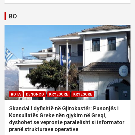
BO
BOTA
DENONCO
KRYESORE
KRYESORE
Skandal i dyfishtë në Gjirokastër: Punonjës i
Konsullatës Greke nën gjykim në Greqi,
dyshohet se vepronte paralelisht si informator
pranë strukturave operative