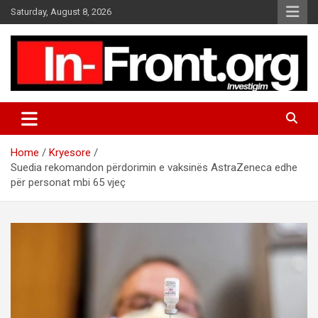
S
Saturday, August 8, 2026
k
i
p
t
o
c
o
n
t
Home
Kryesore
e
Suedia rekomandon përdorimin e vaksinës AstraZeneca edhe
n
për personat mbi 65 vjeç
t