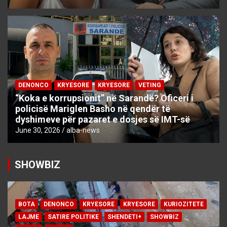
DENONCO
KRYESORE
KRYESORE
VETING
“Koka e korrupsionit” në Sarandë? Oficeri i
policisë Mariglen Basho në qendër të
dyshimeve për pazaret e dosjes së IMT-së
June 30, 2026
alba-news
SHOWBIZ
BOTA
DENONCO
KRYESORE
KRYESORE
KURIOZITETE
LAJME
SATIRE POLITIKE
SHENDETI+
SHOWBIZ