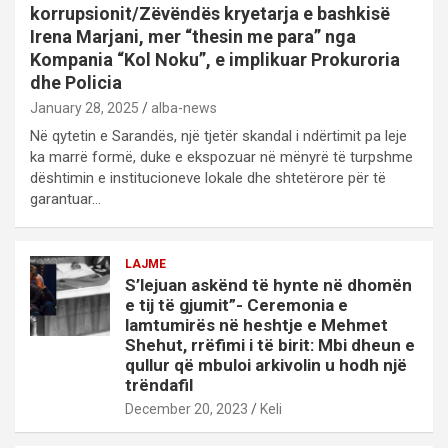
korrupsionit/Zëvëndës kryetarja e bashkisë
Irena Marjani, mer “thesin me para” nga
Kompania “Kol Noku”, e implikuar Prokuroria
dhe Policia
January 28, 2025
alba-news
Në qytetin e Sarandës, një tjetër skandal i ndërtimit pa leje
ka marrë formë, duke e ekspozuar në mënyrë të turpshme
dështimin e institucioneve lokale dhe shtetërore për të
garantuar…
LAJME
S’lejuan askënd të hynte në dhomën
e tij të gjumit”- Ceremonia e
lamtumirës në heshtje e Mehmet
Shehut, rrëfimi i të birit: Mbi dheun e
qullur që mbuloi arkivolin u hodh një
trëndafil
December 20, 2023
Keli