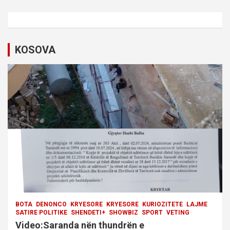
a
v
i
KOSOVA
g
a
t
i
o
n
BOTA
DENONCO
KRYESORE
KRYESORE
KURIOZITETE
LAJME
SATIRE POLITIKE
SHENDETI+
SHOWBIZ
SPORT
VETING
Video:Saranda nën thundrën e