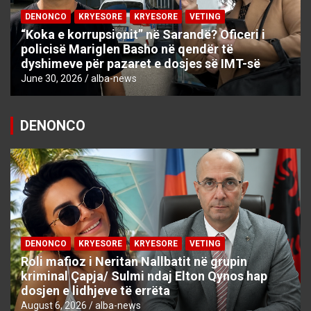
DENONCO
KRYESORE
KRYESORE
VETING
“Koka e korrupsionit” në Sarandë? Oficeri i
policisë Mariglen Basho në qendër të
dyshimeve për pazaret e dosjes së IMT-së
June 30, 2026
alba-news
DENONCO
DENONCO
KRYESORE
KRYESORE
VETING
Roli mafioz i Neritan Nallbatit në grupin
kriminal Çapja/ Sulmi ndaj Elton Qynos hap
dosjen e lidhjeve të errëta
August 6, 2026
alba-news