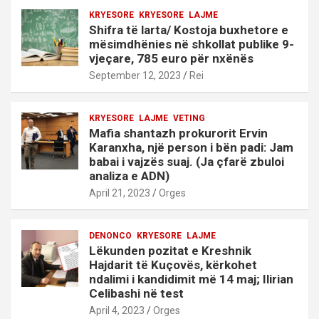
KRYESORE
KRYESORE
LAJME
Shifra të larta/ Kostoja buxhetore e
mësimdhënies në shkollat publike 9-
vjeçare, 785 euro për nxënës
September 12, 2023
Rei
KRYESORE
LAJME
VETING
Mafia shantazh prokurorit Ervin
Karanxha, një person i bën padi: Jam
babai i vajzës suaj. (Ja çfarë zbuloi
analiza e ADN)
April 21, 2023
Orges
DENONCO
KRYESORE
LAJME
Lëkunden pozitat e Kreshnik
Hajdarit të Kuçovës, kërkohet
ndalimi i kandidimit më 14 maj; Ilirian
Celibashi në test
April 4, 2023
Orges