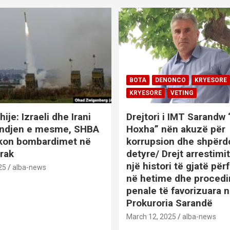
BOTA
DENONCO
KRYESORE
KRYESORE
VETING
hije: Izraeli dhe Irani
Drejtori i IMT Sarandw
indjen e mesme, SHBA
Hoxha” nën akuzë për
ikon bombardimet në
korrupsion dhe shpërd
Irak
detyre/ Drejt arrestim
një histori të gjatë përf
25
alba-news
në hetime dhe proced
penale të favorizuara 
Prokuroria Sarandë
BOTA
DENONCO
KRYESOR
March 12, 2025
alba-news
KRYESORE
KURIOZITETE
L