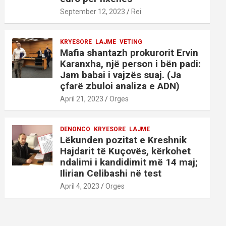
September 12, 2023
Rei
KRYESORE
LAJME
VETING
Mafia shantazh prokurorit Ervin
Karanxha, një person i bën padi:
Jam babai i vajzës suaj. (Ja
çfarë zbuloi analiza e ADN)
April 21, 2023
Orges
DENONCO
KRYESORE
LAJME
Lëkunden pozitat e Kreshnik
Hajdarit të Kuçovës, kërkohet
ndalimi i kandidimit më 14 maj;
Ilirian Celibashi në test
April 4, 2023
Orges