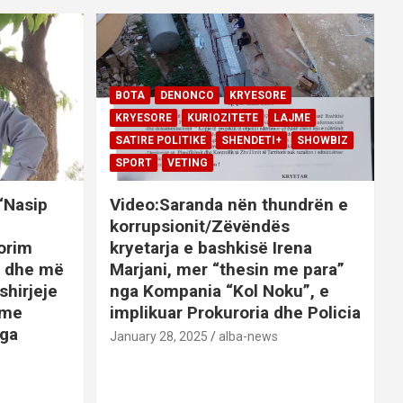
BOTA
DENONCO
KRYESORE
KRYESORE
KURIOZITETE
LAJME
SATIRE POLITIKE
SHENDETI+
SHOWBIZ
SPORT
VETING
 “Nasip
Video:Saranda nën thundrën e
korrupsionit/Zëvëndës
orim
kryetarja e bashkisë Irena
it dhe më
Marjani, mer “thesin me para”
shirjeje
nga Kompania “Kol Noku”, e
ime
implikuar Prokuroria dhe Policia
nga
January 28, 2025
alba-news
E
BOTA
DENONCO
KRYESORE
AJME
KRYESORE
KURIOZITETE
LAJME