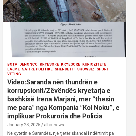
BOTA
DENONCO
KRYESORE
KRYESORE
KURIOZITETE
LAJME
SATIRE POLITIKE
SHENDETI+
SHOWBIZ
SPORT
VETING
Video:Saranda nën thundrën e
korrupsionit/Zëvëndës kryetarja e
bashkisë Irena Marjani, mer “thesin
me para” nga Kompania “Kol Noku”, e
implikuar Prokuroria dhe Policia
January 28, 2025
alba-news
Në qytetin e Sarandës, një tjetër skandal i ndërtimit pa