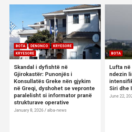
BOTA
DENONCO
KRYESORE
KRYESORE
BOTA
Skandal i dyfishtë në
Lufta në 
Gjirokastër: Punonjës i
ndezin l
Konsullatës Greke nën gjykim
intensif
në Greqi, dyshohet se vepronte
Siri dhe 
paralelisht si informator pranë
June 22, 20
strukturave operative
January 8, 2026
alba-news