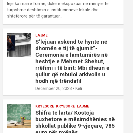
leje ka marrë formë, duke e ekspozuar në mënyrë të
turpshme dështimin e institucioneve lokale dhe
shtetërore për të garantuar…
LAJME
S’lejuan askënd të hynte në
dhomën e tij të gjumit”-
Ceremonia e lamtumirës në
heshtje e Mehmet Shehut,
rrëfimi i të birit: Mbi dheun e
qullur që mbuloi arkivolin u
hodh një trëndafil
December 20, 2023
Keli
KRYESORE
KRYESORE
LAJME
Shifra të larta/ Kostoja
buxhetore e mësimdhënies në
shkollat publike 9-vjeçare, 785
euro për nxënës