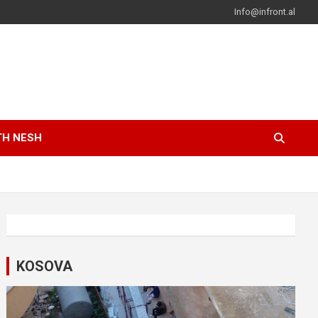
Info@infront.al
TH NESH
KOSOVA