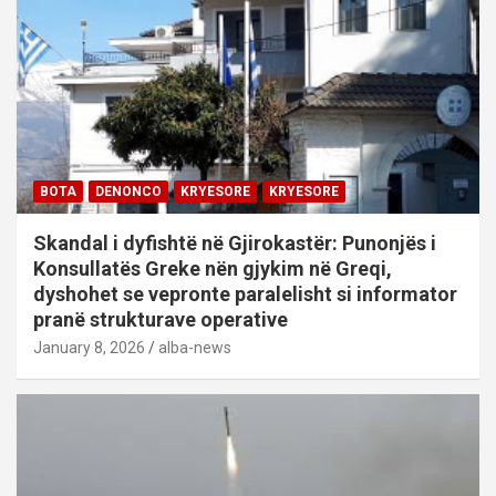
BOTA
DENONCO
KRYESORE
KRYESORE
Skandal i dyfishtë në Gjirokastër: Punonjës i
Konsullatës Greke nën gjykim në Greqi,
dyshohet se vepronte paralelisht si informator
pranë strukturave operative
January 8, 2026
alba-news