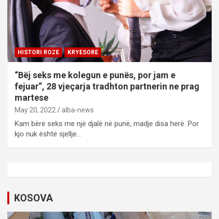
HISTORI ROZE
KRYESORE
“Bëj seks me kolegun e punës, por jam e
fejuar”, 28 vjeçarja tradhton partnerin ne prag
martese
May 20, 2022
alba-news
Kam bërë seks me një djalë në punë, madje disa herë. Por
kjo nuk është sjellje…
KOSOVA