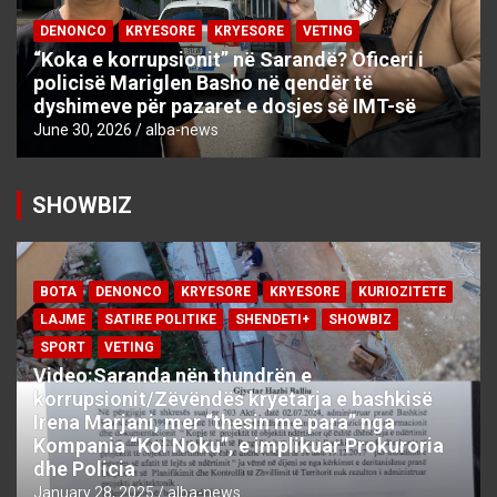
DENONCO
KRYESORE
KRYESORE
VETING
“Koka e korrupsionit” në Sarandë? Oficeri i
policisë Mariglen Basho në qendër të
dyshimeve për pazaret e dosjes së IMT-së
June 30, 2026
alba-news
SHOWBIZ
BOTA
DENONCO
KRYESORE
KRYESORE
KURIOZITETE
LAJME
SATIRE POLITIKE
SHENDETI+
SHOWBIZ
SPORT
VETING
Video:Saranda nën thundrën e
korrupsionit/Zëvëndës kryetarja e bashkisë
Irena Marjani, mer “thesin me para” nga
Kompania “Kol Noku”, e implikuar Prokuroria
dhe Policia
January 28, 2025
alba-news