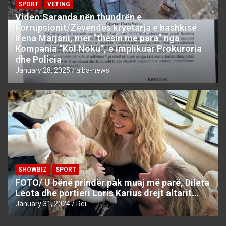
SPORT
VETING
Video:Saranda nën thundrën e
korrupsionit/Zëvëndës kryetarja e bashkisë
Irena Marjani, mer “thesin me para” nga
Kompania “Kol Noku”, e implikuar Prokuroria
dhe Policia
January 28, 2025
alba-news
SHOWBIZ
SPORT
FOTO/ U bënë prindër pak muaj më parë, Dileta
Leota dhe portieri Loris Karius drejt altarit…
January 31, 2024
Rei