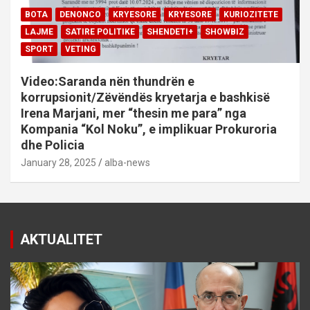
BOTA
DENONCO
KRYESORE
KRYESORE
KURIOZITETE
LAJME
SATIRE POLITIKE
SHENDETI+
SHOWBIZ
SPORT
VETING
Video:Saranda nën thundrën e
korrupsionit/Zëvëndës kryetarja e bashkisë
Irena Marjani, mer “thesin me para” nga
Kompania “Kol Noku”, e implikuar Prokuroria
dhe Policia
January 28, 2025
alba-news
AKTUALITET