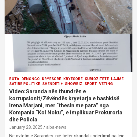
BOTA
DENONCO
KRYESORE
KRYESORE
KURIOZITETE
LAJME
SATIRE POLITIKE
SHENDETI+
SHOWBIZ
SPORT
VETING
Video:Saranda nën thundrën e
korrupsionit/Zëvëndës kryetarja e bashkisë
Irena Marjani, mer “thesin me para” nga
Kompania “Kol Noku”, e implikuar Prokuroria
dhe Policia
January 28, 2025
alba-news
Në qytetin e Sarandës, një tjetër skandal i ndërtimit pa leje