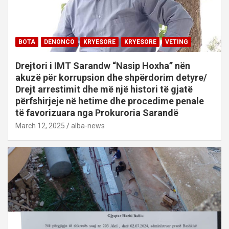
BOTA
DENONCO
KRYESORE
KRYESORE
VETING
Drejtori i IMT Sarandw “Nasip Hoxha” nën
akuzë për korrupsion dhe shpërdorim detyre/
Drejt arrestimit dhe më një histori të gjatë
përfshirjeje në hetime dhe procedime penale
të favorizuara nga Prokuroria Sarandë
March 12, 2025
alba-news