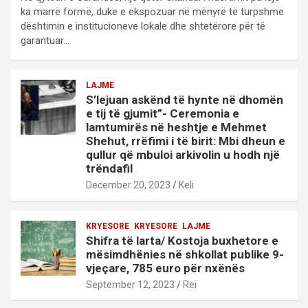
ka marrë formë, duke e ekspozuar në mënyrë të turpshme
dështimin e institucioneve lokale dhe shtetërore për të
garantuar…
LAJME
S’lejuan askënd të hynte në dhomën
e tij të gjumit”- Ceremonia e
lamtumirës në heshtje e Mehmet
Shehut, rrëfimi i të birit: Mbi dheun e
qullur që mbuloi arkivolin u hodh një
trëndafil
December 20, 2023
Keli
KRYESORE
KRYESORE
LAJME
Shifra të larta/ Kostoja buxhetore e
mësimdhënies në shkollat publike 9-
vjeçare, 785 euro për nxënës
September 12, 2023
Rei