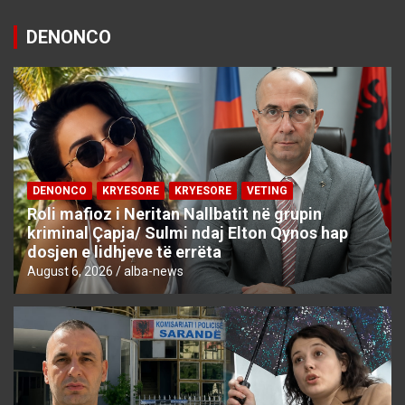
DENONCO
DENONCO
KRYESORE
KRYESORE
VETING
Roli mafioz i Neritan Nallbatit në grupin
kriminal Çapja/ Sulmi ndaj Elton Qynos hap
dosjen e lidhjeve të errëta
August 6, 2026
alba-news