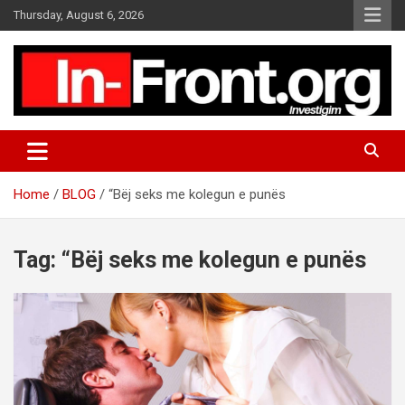
S
Thursday, August 6, 2026
k
i
p
t
o
c
o
n
t
Home
BLOG
“Bëj seks me kolegun e punës
e
n
t
Tag:
“Bëj seks me kolegun e punës