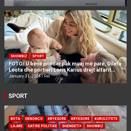
SHOWBIZ
SPORT
FOTO/ U bënë prindër pak muaj më parë, Dileta
Leota dhe portieri Loris Karius drejt altarit…
January 31, 2024
Rei
SPORT
BOTA
DENONCO
KRYESORE
KRYESORE
KURIOZITETE
LAJME
SATIRE POLITIKE
SHENDETI+
SHOWBIZ