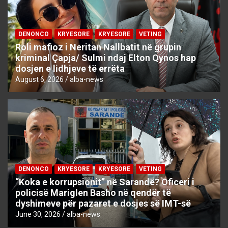
DENONCO
KRYESORE
KRYESORE
VETING
Roli mafioz i Neritan Nallbatit në grupin
kriminal Çapja/ Sulmi ndaj Elton Qynos hap
dosjen e lidhjeve të errëta
August 6, 2026
alba-news
DENONCO
KRYESORE
KRYESORE
VETING
“Koka e korrupsionit” në Sarandë? Oficeri i
policisë Mariglen Basho në qendër të
dyshimeve për pazaret e dosjes së IMT-së
June 30, 2026
alba-news