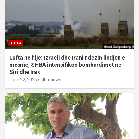
BOTA
Lufta në hije: Izraeli dhe Irani ndezin lindjen e
mesme, SHBA intensifikon bombardimet në
Siri dhe Irak
June 22, 2025
alba-news