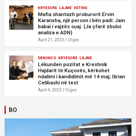
KRYESORE
LAJME
VETING
Mafia shantazh prokurorit Ervin
Karanxha, një person i bën padi: Jam
babai i vajzës suaj. (Ja çfarë zbuloi
analiza e ADN)
April 21, 2023
Orges
DENONCO
KRYESORE
LAJME
Lëkunden pozitat e Kreshnik
Hajdarit të Kuçovës, kërkohet
ndalimi i kandidimit më 14 maj; Ilirian
Celibashi në test
April 4, 2023
Orges
BO