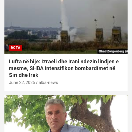
BOTA
Lufta në hije: Izraeli dhe Irani ndezin lindjen e
mesme, SHBA intensifikon bombardimet në
Siri dhe Irak
June 22, 2025
alba-news