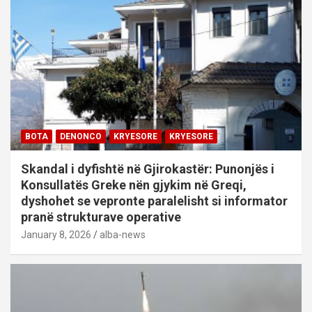
BOTA
DENONCO
KRYESORE
KRYESORE
Skandal i dyfishtë në Gjirokastër: Punonjës i
Konsullatës Greke nën gjykim në Greqi,
dyshohet se vepronte paralelisht si informator
pranë strukturave operative
January 8, 2026
alba-news