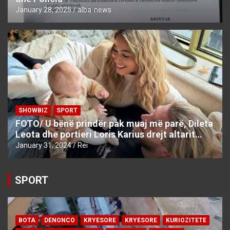
January 28, 2025
alba-news
SHOWBIZ
SPORT
FOTO/ U bënë prindër pak muaj më parë, Dileta
Leota dhe portieri Loris Karius drejt altarit…
January 31, 2024
Rei
SPORT
BOTA
DENONCO
KRYESORE
KRYESORE
KURIOZITETE