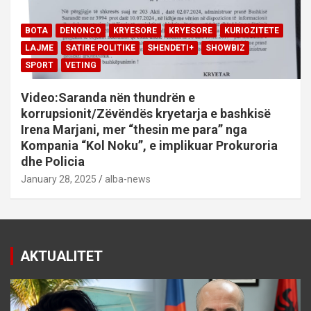
BOTA
DENONCO
KRYESORE
KRYESORE
KURIOZITETE
LAJME
SATIRE POLITIKE
SHENDETI+
SHOWBIZ
SPORT
VETING
Video:Saranda nën thundrën e
korrupsionit/Zëvëndës kryetarja e bashkisë
Irena Marjani, mer “thesin me para” nga
Kompania “Kol Noku”, e implikuar Prokuroria
dhe Policia
January 28, 2025
alba-news
AKTUALITET