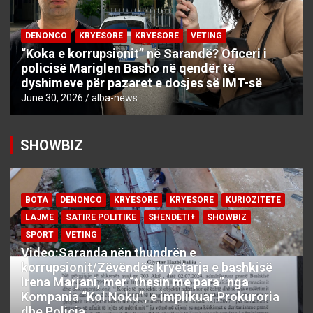
DENONCO
KRYESORE
KRYESORE
VETING
“Koka e korrupsionit” në Sarandë? Oficeri i
policisë Mariglen Basho në qendër të
dyshimeve për pazaret e dosjes së IMT-së
June 30, 2026
alba-news
SHOWBIZ
BOTA
DENONCO
KRYESORE
KRYESORE
KURIOZITETE
LAJME
SATIRE POLITIKE
SHENDETI+
SHOWBIZ
SPORT
VETING
Video:Saranda nën thundrën e
korrupsionit/Zëvëndës kryetarja e bashkisë
Irena Marjani, mer “thesin me para” nga
Kompania “Kol Noku”, e implikuar Prokuroria
dhe Policia