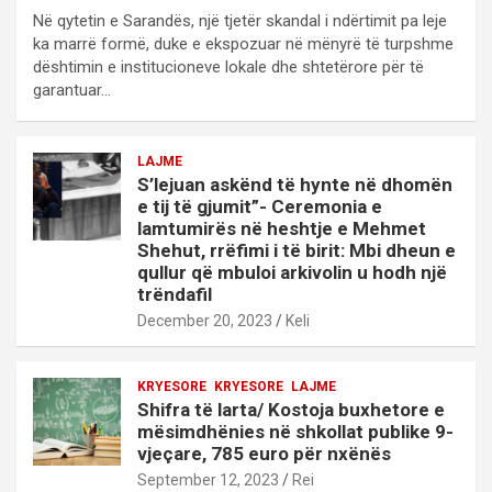
Në qytetin e Sarandës, një tjetër skandal i ndërtimit pa leje
ka marrë formë, duke e ekspozuar në mënyrë të turpshme
dështimin e institucioneve lokale dhe shtetërore për të
garantuar…
LAJME
S’lejuan askënd të hynte në dhomën
e tij të gjumit”- Ceremonia e
lamtumirës në heshtje e Mehmet
Shehut, rrëfimi i të birit: Mbi dheun e
qullur që mbuloi arkivolin u hodh një
trëndafil
December 20, 2023
Keli
KRYESORE
KRYESORE
LAJME
Shifra të larta/ Kostoja buxhetore e
mësimdhënies në shkollat publike 9-
vjeçare, 785 euro për nxënës
September 12, 2023
Rei