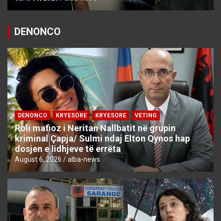
DENONCO
DENONCO
KRYESORE
KRYESORE
VETING
Roli mafioz i Neritan Nallbatit në grupin
kriminal Çapja/ Sulmi ndaj Elton Qynos hap
dosjen e lidhjeve të errëta
August 6, 2026
alba-news