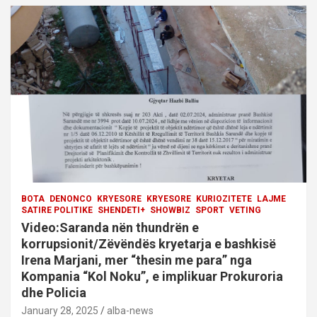
BOTA
DENONCO
KRYESORE
KRYESORE
KURIOZITETE
LAJME
SATIRE POLITIKE
SHENDETI+
SHOWBIZ
SPORT
VETING
Video:Saranda nën thundrën e
korrupsionit/Zëvëndës kryetarja e bashkisë
Irena Marjani, mer “thesin me para” nga
Kompania “Kol Noku”, e implikuar Prokuroria
dhe Policia
January 28, 2025
alba-news