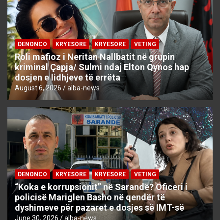
DENONCO
KRYESORE
KRYESORE
VETING
Roli mafioz i Neritan Nallbatit në grupin
kriminal Çapja/ Sulmi ndaj Elton Qynos hap
dosjen e lidhjeve të errëta
August 6, 2026
alba-news
DENONCO
KRYESORE
KRYESORE
VETING
“Koka e korrupsionit” në Sarandë? Oficeri i
policisë Mariglen Basho në qendër të
dyshimeve për pazaret e dosjes së IMT-së
June 30, 2026
alba-news