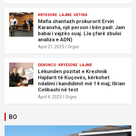
KRYESORE
LAJME
VETING
Mafia shantazh prokurorit Ervin
Karanxha, një person i bën padi: Jam
babai i vajzës suaj. (Ja çfarë zbuloi
analiza e ADN)
April 21, 2023
Orges
DENONCO
KRYESORE
LAJME
Lëkunden pozitat e Kreshnik
Hajdarit të Kuçovës, kërkohet
ndalimi i kandidimit më 14 maj; Ilirian
Celibashi në test
April 4, 2023
Orges
BO