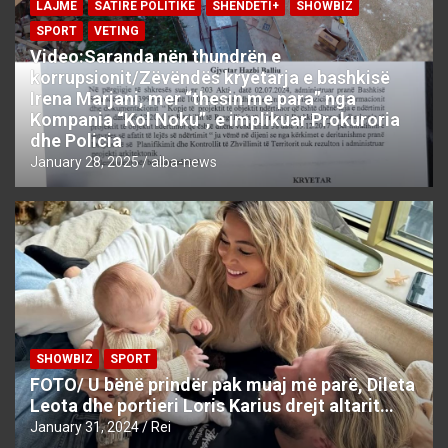
LAJME
SATIRE POLITIKE
SHENDETI+
SHOWBIZ
SPORT
VETING
Video:Saranda nën thundrën e
korrupsionit/Zëvëndës kryetarja e bashkisë
Irena Marjani, mer “thesin me para” nga
Kompania “Kol Noku”, e implikuar Prokuroria
dhe Policia
January 28, 2025
alba-news
SHOWBIZ
SPORT
FOTO/ U bënë prindër pak muaj më parë, Dileta
Leota dhe portieri Loris Karius drejt altarit…
January 31, 2024
Rei