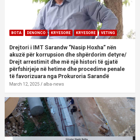
BOTA
DENONCO
KRYESORE
KRYESORE
VETING
Drejtori i IMT Sarandw “Nasip Hoxha” nën
akuzë për korrupsion dhe shpërdorim detyre/
Drejt arrestimit dhe më një histori të gjatë
përfshirjeje në hetime dhe procedime penale
të favorizuara nga Prokuroria Sarandë
March 12, 2025
alba-news