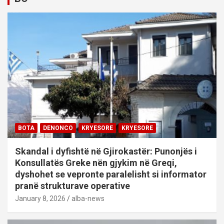
BOTA
DENONCO
KRYESORE
KRYESORE
Skandal i dyfishtë në Gjirokastër: Punonjës i
Konsullatës Greke nën gjykim në Greqi,
dyshohet se vepronte paralelisht si informator
pranë strukturave operative
January 8, 2026
alba-news