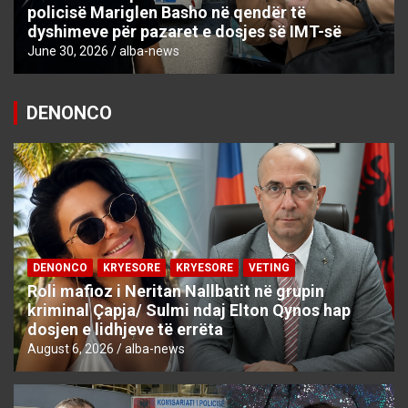
policisë Mariglen Basho në qendër të
dyshimeve për pazaret e dosjes së IMT-së
June 30, 2026
alba-news
DENONCO
DENONCO
KRYESORE
KRYESORE
VETING
Roli mafioz i Neritan Nallbatit në grupin
kriminal Çapja/ Sulmi ndaj Elton Qynos hap
dosjen e lidhjeve të errëta
August 6, 2026
alba-news