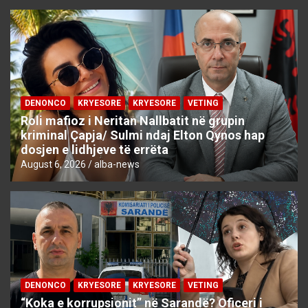
DENONCO
KRYESORE
KRYESORE
VETING
Roli mafioz i Neritan Nallbatit në grupin
kriminal Çapja/ Sulmi ndaj Elton Qynos hap
dosjen e lidhjeve të errëta
August 6, 2026
alba-news
DENONCO
KRYESORE
KRYESORE
VETING
“Koka e korrupsionit” në Sarandë? Oficeri i