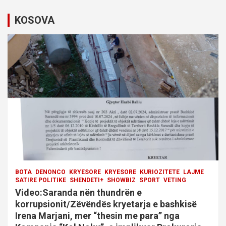
KOSOVA
BOTA
DENONCO
KRYESORE
KRYESORE
KURIOZITETE
LAJME
SATIRE POLITIKE
SHENDETI+
SHOWBIZ
SPORT
VETING
Video:Saranda nën thundrën e
korrupsionit/Zëvëndës kryetarja e bashkisë
Irena Marjani, mer “thesin me para” nga