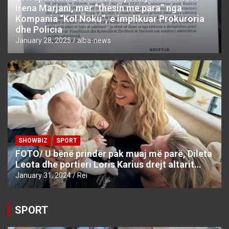
Irena Marjani, mer “thesin me para” nga
Kompania “Kol Noku”, e implikuar Prokuroria
dhe Policia
January 28, 2025
alba-news
SHOWBIZ
SPORT
FOTO/ U bënë prindër pak muaj më parë, Dileta
Leota dhe portieri Loris Karius drejt altarit…
January 31, 2024
Rei
SPORT