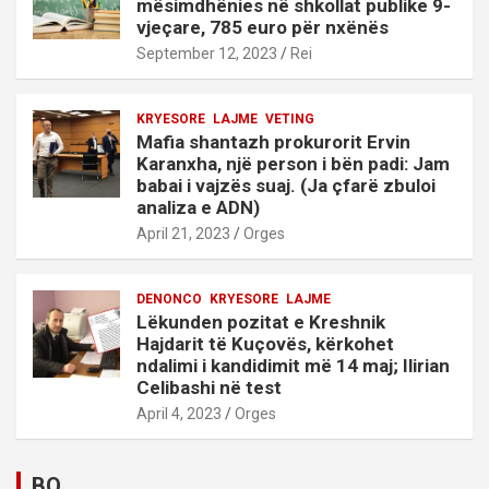
mësimdhënies në shkollat publike 9-
vjeçare, 785 euro për nxënës
September 12, 2023
Rei
KRYESORE
LAJME
VETING
Mafia shantazh prokurorit Ervin
Karanxha, një person i bën padi: Jam
babai i vajzës suaj. (Ja çfarë zbuloi
analiza e ADN)
April 21, 2023
Orges
DENONCO
KRYESORE
LAJME
Lëkunden pozitat e Kreshnik
Hajdarit të Kuçovës, kërkohet
ndalimi i kandidimit më 14 maj; Ilirian
Celibashi në test
April 4, 2023
Orges
BO