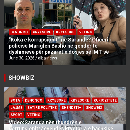
DENONCO
KRYESORE
KRYESORE
VETING
“Koka e korrupsionit” në Sarandë? Oficeri i
policisë Mariglen Basho në qendër të
dyshimeve për pazaret e dosjes së IMT-së
June 30, 2026
alba-news
SHOWBIZ
BOTA
DENONCO
KRYESORE
KRYESORE
KURIOZITETE
LAJME
SATIRE POLITIKE
SHENDETI+
SHOWBIZ
SPORT
VETING
Video:Saranda nën thundrën e
korrupsionit/Zëvëndës kryetarja e bashkisë