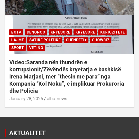
BOTA
DENONCO
KRYESORE
KRYESORE
KURIOZITETE
LAJME
SATIRE POLITIKE
SHENDETI+
SHOWBIZ
SPORT
VETING
Video:Saranda nën thundrën e
korrupsionit/Zëvëndës kryetarja e bashkisë
Irena Marjani, mer “thesin me para” nga
Kompania “Kol Noku”, e implikuar Prokuroria
dhe Policia
January 28, 2025
alba-news
AKTUALITET