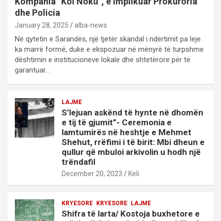
Kompania “Kol Noku”, e implikuar Prokuroria
dhe Policia
January 28, 2025
alba-news
Në qytetin e Sarandës, një tjetër skandal i ndërtimit pa leje
ka marrë formë, duke e ekspozuar në mënyrë të turpshme
dështimin e institucioneve lokale dhe shtetërore për të
garantuar…
LAJME
S’lejuan askënd të hynte në dhomën
e tij të gjumit”- Ceremonia e
lamtumirës në heshtje e Mehmet
Shehut, rrëfimi i të birit: Mbi dheun e
qullur që mbuloi arkivolin u hodh një
trëndafil
December 20, 2023
Keli
KRYESORE
KRYESORE
LAJME
Shifra të larta/ Kostoja buxhetore e