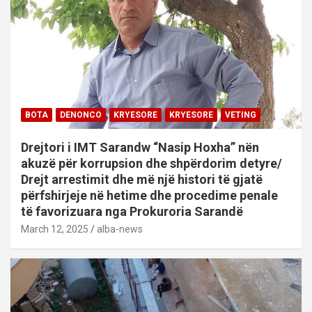
BOTA
DENONCO
KRYESORE
KRYESORE
VETING
Drejtori i IMT Sarandw “Nasip Hoxha” nën
akuzë për korrupsion dhe shpërdorim detyre/
Drejt arrestimit dhe më një histori të gjatë
përfshirjeje në hetime dhe procedime penale
të favorizuara nga Prokuroria Sarandë
March 12, 2025
alba-news