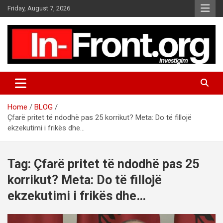
S
Friday, August 7, 2026
k
i
p
t
o
c
o
n
t
Home
BLOG
e
Çfarë pritet të ndodhë pas 25 korrikut? Meta: Do të fillojë
n
ekzekutimi i frikës dhe…
t
Tag:
Çfarë pritet të ndodhë pas 25
korrikut? Meta: Do të fillojë
ekzekutimi i frikës dhe…