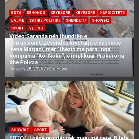
BOTA
DENONCO
KRYESORE
KRYESORE
KURIOZITETE
LAJME
SATIRE POLITIKE
SHENDETI+
SHOWBIZ
SPORT
VETING
Video:Saranda nën thundrën e
korrupsionit/Zëvëndës kryetarja e bashkisë
Irena Marjani, mer “thesin me para” nga
Kompania “Kol Noku”, e implikuar Prokuroria
dhe Policia
January 28, 2025
alba-news
SHOWBIZ
SPORT
FOTO/ U bënë prindër pak muaj më parë, Dileta