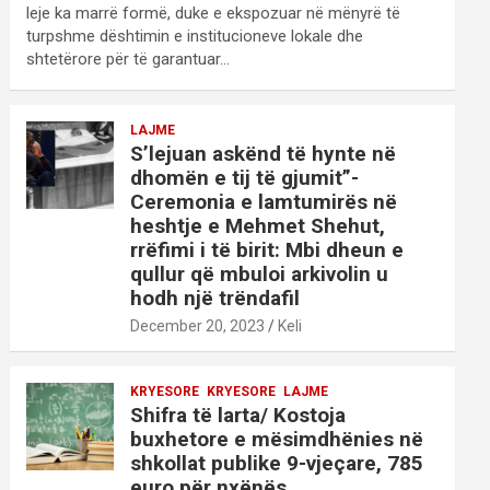
leje ka marrë formë, duke e ekspozuar në mënyrë të
turpshme dështimin e institucioneve lokale dhe
shtetërore për të garantuar…
LAJME
S’lejuan askënd të hynte në
dhomën e tij të gjumit”-
Ceremonia e lamtumirës në
heshtje e Mehmet Shehut,
rrëfimi i të birit: Mbi dheun e
qullur që mbuloi arkivolin u
hodh një trëndafil
December 20, 2023
Keli
KRYESORE
KRYESORE
LAJME
Shifra të larta/ Kostoja
buxhetore e mësimdhënies në
shkollat publike 9-vjeçare, 785
euro për nxënës