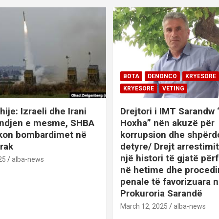
BOTA
DENONCO
KRYESORE
KRYESORE
VETING
hije: Izraeli dhe Irani
Drejtori i IMT Sarandw
indjen e mesme, SHBA
Hoxha” nën akuzë për
ikon bombardimet në
korrupsion dhe shpërd
Irak
detyre/ Drejt arrestim
një histori të gjatë përf
25
alba-news
në hetime dhe proced
penale të favorizuara 
Prokuroria Sarandë
BOTA
DENONCO
KRYESOR
March 12, 2025
alba-news
KRYESORE
KURIOZITETE
L