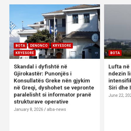
BOTA
DENONCO
KRYESORE
KRYESORE
BOTA
Skandal i dyfishtë në
Lufta në 
Gjirokastër: Punonjës i
ndezin l
Konsullatës Greke nën gjykim
intensif
në Greqi, dyshohet se vepronte
Siri dhe 
paralelisht si informator pranë
June 22, 20
strukturave operative
January 8, 2026
alba-news