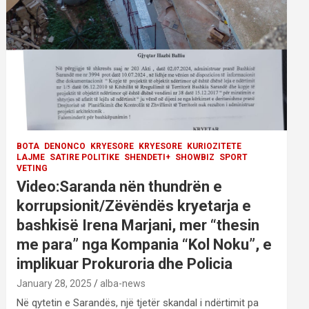
BOTA
DENONCO
KRYESORE
KRYESORE
KURIOZITETE
LAJME
SATIRE POLITIKE
SHENDETI+
SHOWBIZ
SPORT
VETING
Video:Saranda nën thundrën e
korrupsionit/Zëvëndës kryetarja e
bashkisë Irena Marjani, mer “thesin
me para” nga Kompania “Kol Noku”, e
implikuar Prokuroria dhe Policia
January 28, 2025
alba-news
Në qytetin e Sarandës, një tjetër skandal i ndërtimit pa