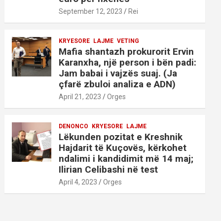
September 12, 2023
Rei
KRYESORE
LAJME
VETING
Mafia shantazh prokurorit Ervin
Karanxha, një person i bën padi:
Jam babai i vajzës suaj. (Ja
çfarë zbuloi analiza e ADN)
April 21, 2023
Orges
DENONCO
KRYESORE
LAJME
Lëkunden pozitat e Kreshnik
Hajdarit të Kuçovës, kërkohet
ndalimi i kandidimit më 14 maj;
Ilirian Celibashi në test
April 4, 2023
Orges