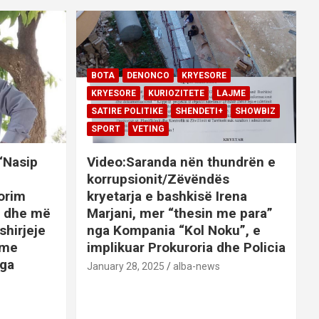
BOTA
DENONCO
KRYESORE
KRYESORE
KURIOZITETE
LAJME
SATIRE POLITIKE
SHENDETI+
SHOWBIZ
SPORT
VETING
 “Nasip
Video:Saranda nën thundrën e
korrupsionit/Zëvëndës
orim
kryetarja e bashkisë Irena
it dhe më
Marjani, mer “thesin me para”
shirjeje
nga Kompania “Kol Noku”, e
ime
implikuar Prokuroria dhe Policia
nga
January 28, 2025
alba-news
E
BOTA
DENONCO
KRYESORE
AJME
KRYESORE
KURIOZITETE
LAJME