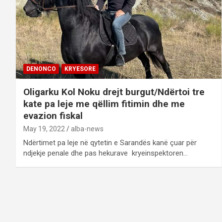
DENONCO
KRYESORE
Oligarku Kol Noku drejt burgut/Ndërtoi tre
kate pa leje me qëllim fitimin dhe me
evazion fiskal
May 19, 2022
alba-news
Ndërtimet pa leje në qytetin e Sarandës kanë çuar për
ndjekje penale dhe pas hekurave kryeinspektoren…