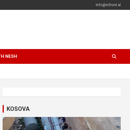
Info@infront.al
TH NESH
KOSOVA