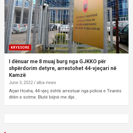
KRYESORE
I dënuar me 8 muaj burg nga GJKKO për
shpërdorim detyre, arrestohet 44-vjeçari në
Kamzë
June 3, 2022
alba-news
Arjan Hoxha, 44-vjeç është arrestuar nga policia e Tiranës
ditën e sotme. Blutë bëjnë me dije…