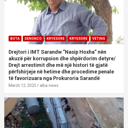
BOTA
DENONCO
KRYESORE
KRYESORE
VETING
Drejtori i IMT Sarandw “Nasip Hoxha” nën
akuzë për korrupsion dhe shpërdorim detyre/
Drejt arrestimit dhe më një histori të gjatë
përfshirjeje në hetime dhe procedime penale
të favorizuara nga Prokuroria Sarandë
March 12, 2025
alba-news