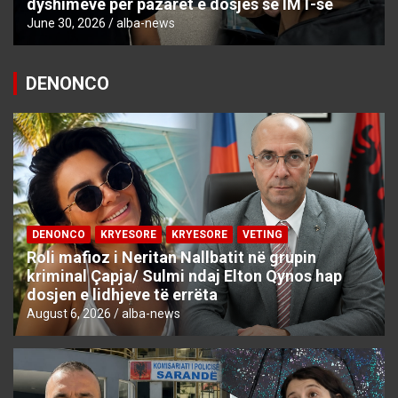
dyshimeve për pazaret e dosjes së IMT-së
June 30, 2026
alba-news
DENONCO
DENONCO
KRYESORE
KRYESORE
VETING
Roli mafioz i Neritan Nallbatit në grupin
kriminal Çapja/ Sulmi ndaj Elton Qynos hap
dosjen e lidhjeve të errëta
August 6, 2026
alba-news