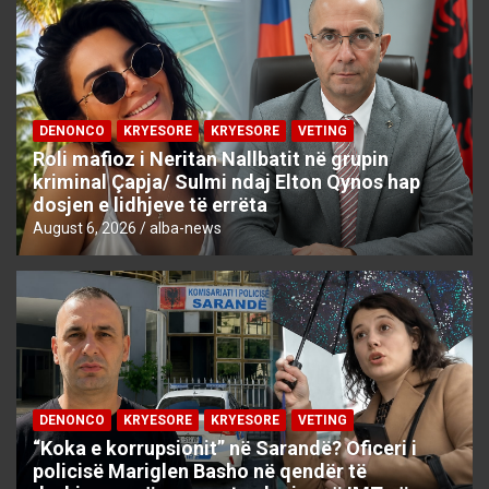
DENONCO
KRYESORE
KRYESORE
VETING
Roli mafioz i Neritan Nallbatit në grupin
kriminal Çapja/ Sulmi ndaj Elton Qynos hap
dosjen e lidhjeve të errëta
August 6, 2026
alba-news
DENONCO
KRYESORE
KRYESORE
VETING
“Koka e korrupsionit” në Sarandë? Oficeri i
policisë Mariglen Basho në qendër të