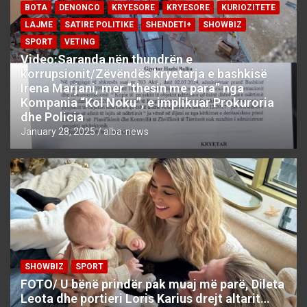
BOTA
DENONCO
KRYESORE
KRYESORE
KURIOZITETE
LAJME
SATIRE POLITIKE
SHENDETI+
SHOWBIZ
SPORT
VETING
Video:Saranda nën thundrën e
korrupsionit/Zëvëndës kryetarja e bashkisë
Irena Marjani, mer “thesin me para” nga
Kompania “Kol Noku”, e implikuar Prokuroria
dhe Policia
January 28, 2025
alba-news
SHOWBIZ
SPORT
FOTO/ U bënë prindër pak muaj më parë, Dileta
Leota dhe portieri Loris Karius drejt altarit…