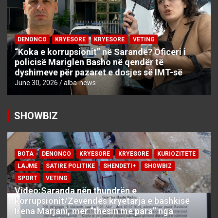
DENONCO
KRYESORE
KRYESORE
VETING
“Koka e korrupsionit” në Sarandë? Oficeri i
policisë Mariglen Basho në qendër të
dyshimeve për pazaret e dosjes së IMT-së
June 30, 2026
alba-news
SHOWBIZ
BOTA
DENONCO
KRYESORE
KRYESORE
KURIOZITETE
LAJME
SATIRE POLITIKE
SHENDETI+
SHOWBIZ
SPORT
VETING
Video:Saranda nën thundrën e
korrupsionit/Zëvëndës kryetarja e bashkisë
Irena Marjani, mer “thesin me para” nga