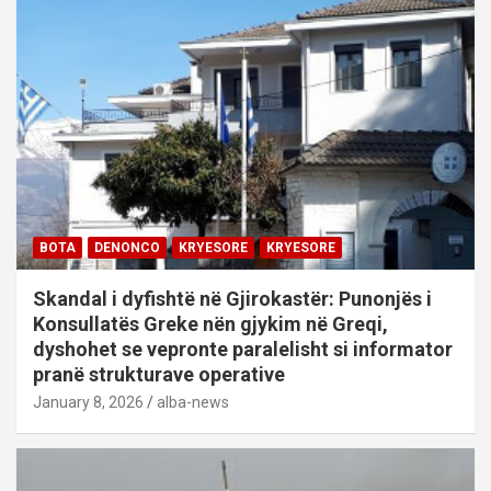
BOTA
DENONCO
KRYESORE
KRYESORE
Skandal i dyfishtë në Gjirokastër: Punonjës i
Konsullatës Greke nën gjykim në Greqi,
dyshohet se vepronte paralelisht si informator
pranë strukturave operative
January 8, 2026
alba-news