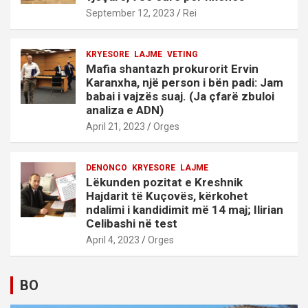
September 12, 2023
Rei
KRYESORE
LAJME
VETING
Mafia shantazh prokurorit Ervin
Karanxha, një person i bën padi: Jam
babai i vajzës suaj. (Ja çfarë zbuloi
analiza e ADN)
April 21, 2023
Orges
DENONCO
KRYESORE
LAJME
Lëkunden pozitat e Kreshnik
Hajdarit të Kuçovës, kërkohet
ndalimi i kandidimit më 14 maj; Ilirian
Celibashi në test
April 4, 2023
Orges
BO