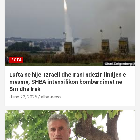
BOTA
Lufta në hije: Izraeli dhe Irani ndezin lindjen e
mesme, SHBA intensifikon bombardimet në
Siri dhe Irak
June 22, 2025
alba-news