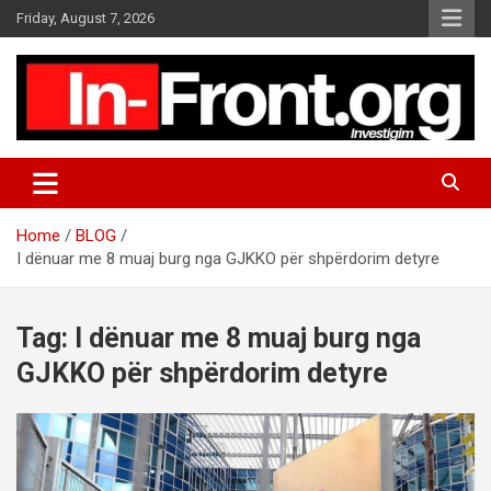
S
Friday, August 7, 2026
k
i
p
t
o
c
o
n
t
Home
BLOG
e
I dënuar me 8 muaj burg nga GJKKO për shpërdorim detyre
n
t
Tag:
I dënuar me 8 muaj burg nga
GJKKO për shpërdorim detyre