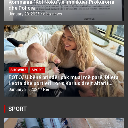
Kompania “Kol Noku”, e implikuar Prokuroria
dhe Policia
January 28, 2025
alba-news
SHOWBIZ
SPORT
FOTO/ U bënë prindër pak muaj më parë, Dileta
Leota dhe portieri Loris Karius drejt altarit…
January 31, 2024
Rei
SPORT