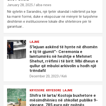
January 28, 2025
alba-news
Në qytetin e Sarandës, një tjetër skandal i ndërtimit pa leje
ka marrë formë, duke e ekspozuar në mënyrë të turpshme
dështimin e institucioneve lokale dhe shtetërore për të
garantuar…
LAJME
S’lejuan askënd të hynte në dhomën
e tij të gjumit”- Ceremonia e
lamtumirës në heshtje e Mehmet
Shehut, rrëfimi i të birit: Mbi dheun e
qullur që mbuloi arkivolin u hodh një
trëndafil
December 20, 2023
Keli
KRYESORE
KRYESORE
LAJME
Shifra të larta/ Kostoja buxhetore e
mësimdhënies në shkollat publike 9-
vjeçare, 785 euro për nxënës