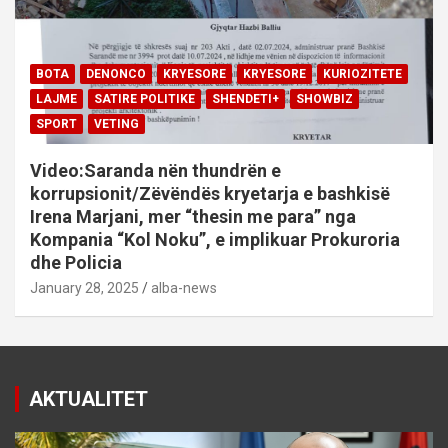
BOTA
DENONCO
KRYESORE
KRYESORE
KURIOZITETE
LAJME
SATIRE POLITIKE
SHENDETI+
SHOWBIZ
SPORT
VETING
Video:Saranda nën thundrën e
korrupsionit/Zëvëndës kryetarja e bashkisë
Irena Marjani, mer “thesin me para” nga
Kompania “Kol Noku”, e implikuar Prokuroria
dhe Policia
January 28, 2025
alba-news
AKTUALITET