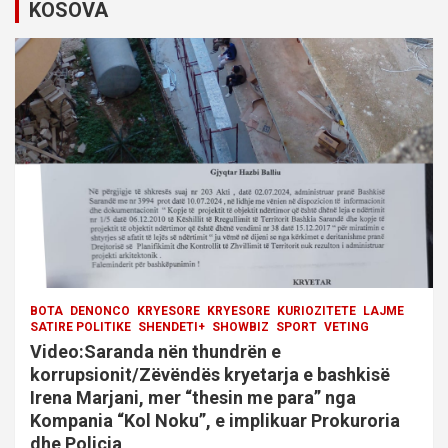
KOSOVA
BOTA
DENONCO
KRYESORE
KRYESORE
KURIOZITETE
LAJME
SATIRE POLITIKE
SHENDETI+
SHOWBIZ
SPORT
VETING
Video:Saranda nën thundrën e
korrupsionit/Zëvëndës kryetarja e bashkisë
Irena Marjani, mer “thesin me para” nga
Kompania “Kol Noku”, e implikuar Prokuroria
dhe Policia