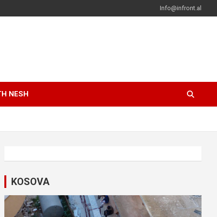
Info@infront.al
TH NESH
KOSOVA