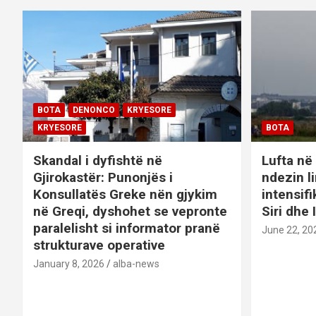
BOTA
DENONCO
KRYESORE
KRYESORE
BOTA
Skandal i dyfishtë në
Lufta në 
Gjirokastër: Punonjës i
ndezin l
Konsullatës Greke nën gjykim
intensif
në Greqi, dyshohet se vepronte
Siri dhe 
paralelisht si informator pranë
June 22, 20
strukturave operative
January 8, 2026
alba-news