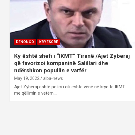
DENONCO
KRYESORE
Ky është shefi i “IKMT” Tiranë /Ajet Zyberaj
që favorizoi kompaninë Salillari dhe
ndërshkon popullin e varfër
May 19, 2022
alba-news
Ajet Zyberaj është polici i cili është vënë në krye të IKMT
me qëllimin e vetëm,…