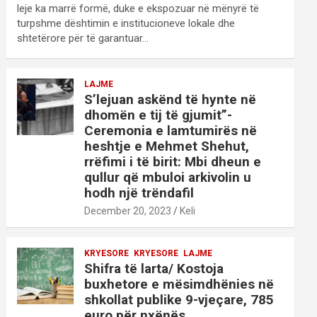
leje ka marrë formë, duke e ekspozuar në mënyrë të
turpshme dështimin e institucioneve lokale dhe
shtetërore për të garantuar…
LAJME
S’lejuan askënd të hynte në
dhomën e tij të gjumit”-
Ceremonia e lamtumirës në
heshtje e Mehmet Shehut,
rrëfimi i të birit: Mbi dheun e
qullur që mbuloi arkivolin u
hodh një trëndafil
December 20, 2023
Keli
KRYESORE
KRYESORE
LAJME
Shifra të larta/ Kostoja
buxhetore e mësimdhënies në
shkollat publike 9-vjeçare, 785
euro për nxënës