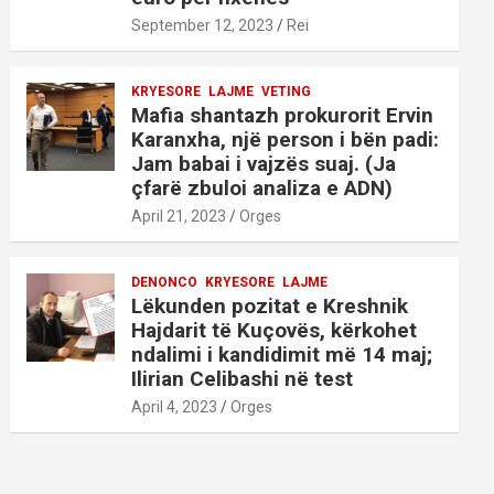
September 12, 2023
Rei
KRYESORE
LAJME
VETING
Mafia shantazh prokurorit Ervin
Karanxha, një person i bën padi:
Jam babai i vajzës suaj. (Ja
çfarë zbuloi analiza e ADN)
April 21, 2023
Orges
DENONCO
KRYESORE
LAJME
Lëkunden pozitat e Kreshnik
Hajdarit të Kuçovës, kërkohet
ndalimi i kandidimit më 14 maj;
Ilirian Celibashi në test
April 4, 2023
Orges