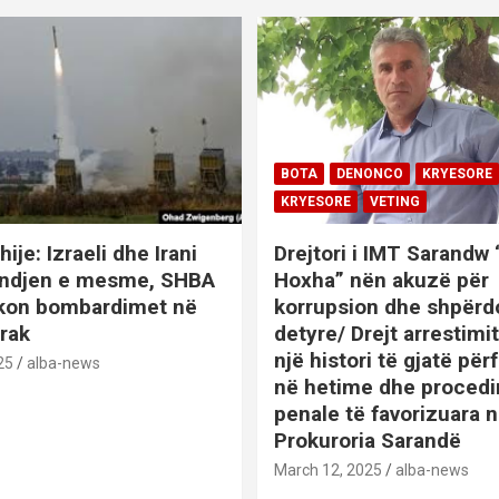
BOTA
DENONCO
KRYESORE
KRYESORE
VETING
hije: Izraeli dhe Irani
Drejtori i IMT Sarandw
indjen e mesme, SHBA
Hoxha” nën akuzë për
ikon bombardimet në
korrupsion dhe shpërd
Irak
detyre/ Drejt arrestim
një histori të gjatë përf
25
alba-news
në hetime dhe proced
penale të favorizuara 
Prokuroria Sarandë
BOTA
DENONCO
KRYESOR
March 12, 2025
alba-news
KRYESORE
KURIOZITETE
L