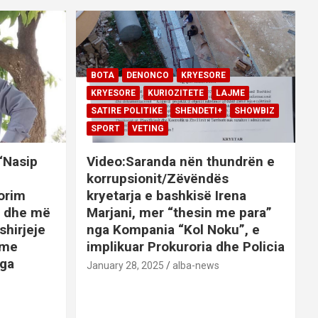
BOTA
DENONCO
KRYESORE
KRYESORE
KURIOZITETE
LAJME
SATIRE POLITIKE
SHENDETI+
SHOWBIZ
SPORT
VETING
 “Nasip
Video:Saranda nën thundrën e
korrupsionit/Zëvëndës
orim
kryetarja e bashkisë Irena
it dhe më
Marjani, mer “thesin me para”
shirjeje
nga Kompania “Kol Noku”, e
ime
implikuar Prokuroria dhe Policia
nga
January 28, 2025
alba-news
E
BOTA
DENONCO
KRYESORE
AJME
KRYESORE
KURIOZITETE
LAJME