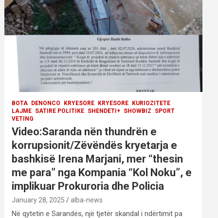
BOTA
DENONCO
KRYESORE
KRYESORE
KURIOZITETE
LAJME
SATIRE POLITIKE
SHENDETI+
SHOWBIZ
SPORT
VETING
Video:Saranda nën thundrën e
korrupsionit/Zëvëndës kryetarja e
bashkisë Irena Marjani, mer “thesin
me para” nga Kompania “Kol Noku”, e
implikuar Prokuroria dhe Policia
January 28, 2025
alba-news
Në qytetin e Sarandës, një tjetër skandal i ndërtimit pa