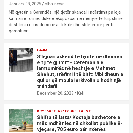
January 28, 2025
alba-news
Në qytetin e Sarandës, një tjetër skandal i ndërtimit pa leje
ka marrë formë, duke e ekspozuar në mënyrë të turpshme
dështimin e institucioneve lokale dhe shtetërore për të
garantuar…
LAJME
S’lejuan askënd të hynte në dhomën
e tij të gjumit”- Ceremonia e
lamtumirës në heshtje e Mehmet
Shehut, rrëfimi i të birit: Mbi dheun e
qullur që mbuloi arkivolin u hodh një
trëndafil
December 20, 2023
Keli
KRYESORE
KRYESORE
LAJME
Shifra të larta/ Kostoja buxhetore e
mësimdhënies në shkollat publike 9-
vjeçare, 785 euro për nxënës