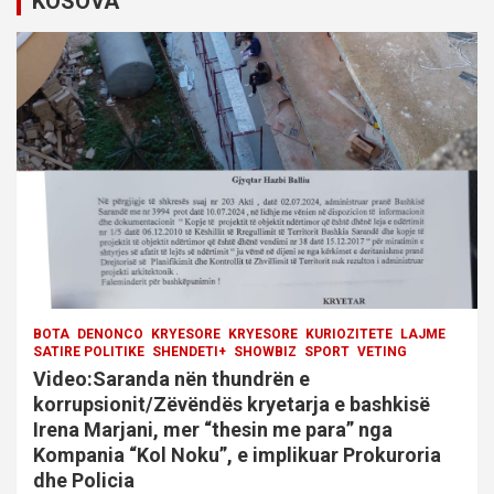
KOSOVA
BOTA
DENONCO
KRYESORE
KRYESORE
KURIOZITETE
LAJME
SATIRE POLITIKE
SHENDETI+
SHOWBIZ
SPORT
VETING
Video:Saranda nën thundrën e
korrupsionit/Zëvëndës kryetarja e bashkisë
Irena Marjani, mer “thesin me para” nga
Kompania “Kol Noku”, e implikuar Prokuroria
dhe Policia