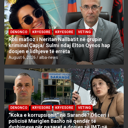
DENONCO
KRYESORE
KRYESORE
VETING
Roli mafioz i Neritan Nallbatit në grupin
kriminal Çapja/ Sulmi ndaj Elton Qynos hap
dosjen e lidhjeve të errëta
August 6, 2026
alba-news
DENONCO
KRYESORE
KRYESORE
VETING
“Koka e korrupsionit” në Sarandë? Oficeri i
policisë Mariglen Basho në qendër të
dyshimeve për pazaret e dosjes së IMT-së