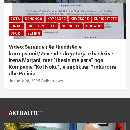
BOTA
DENONCO
KRYESORE
KRYESORE
KURIOZITETE
LAJME
SATIRE POLITIKE
SHENDETI+
SHOWBIZ
SPORT
VETING
Video:Saranda nën thundrën e
korrupsionit/Zëvëndës kryetarja e bashkisë
Irena Marjani, mer “thesin me para” nga
Kompania “Kol Noku”, e implikuar Prokuroria
dhe Policia
January 28, 2025
alba-news
AKTUALITET