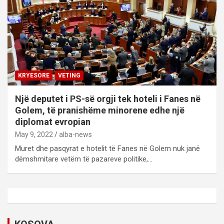
KRYESORE
VETING
Një deputet i PS-së orgji tek hoteli i Fanes në
Golem, të pranishëme minorene edhe një
diplomat evropian
May 9, 2022
alba-news
Muret dhe pasqyrat e hotelit të Fanes në Golem nuk janë
dëmshmitare vetëm të pazareve politike,…