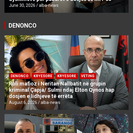
June 30, 2026
alba-news
DENONCO
DENONCO
KRYESORE
KRYESORE
VETING
Roli mafioz i Neritan Nallbatit në grupin
kriminal Çapja/ Sulmi ndaj Elton Qynos hap
dosjen e lidhjeve të errëta
August 6, 2026
alba-news