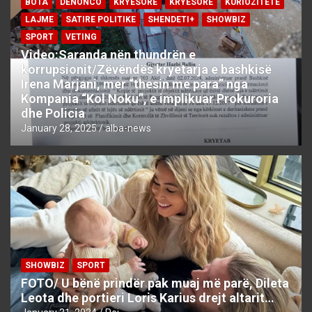
BOTA
DENONCO
KRYESORE
KRYESORE
KURIOZITETE
LAJME
SATIRE POLITIKE
SHENDETI+
SHOWBIZ
SPORT
VETING
Video:Saranda nën thundrën e
korrupsionit/Zëvëndës kryetarja e bashkisë
Irena Marjani, mer “thesin me para” nga
Kompania “Kol Noku”, e implikuar Prokuroria
dhe Policia
January 28, 2025
alba-news
SHOWBIZ
SPORT
FOTO/ U bënë prindër pak muaj më parë, Dileta
Leota dhe portieri Loris Karius drejt altarit…