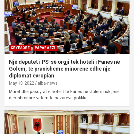
KRYESORE
PAPARAZZI
Një deputet i PS-së orgji tek hoteli i Fanes në
Golem, të pranishëme minorene edhe një
diplomat evropian
May 10, 2022
alba-news
Muret dhe pasqyrat e hotelit të Fanes në Golem nuk janë
dëmshmitare vetëm të pazareve politike,…