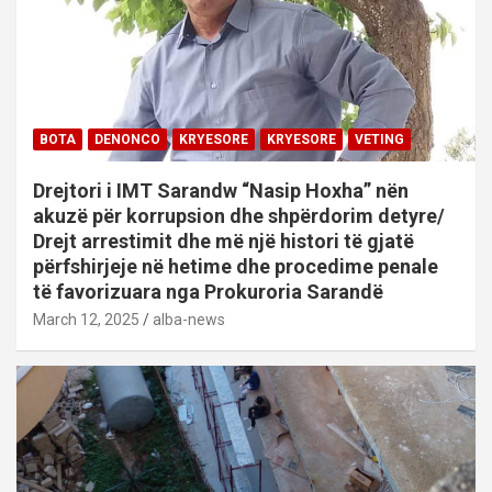
BOTA
DENONCO
KRYESORE
KRYESORE
VETING
Drejtori i IMT Sarandw “Nasip Hoxha” nën
akuzë për korrupsion dhe shpërdorim detyre/
Drejt arrestimit dhe më një histori të gjatë
përfshirjeje në hetime dhe procedime penale
të favorizuara nga Prokuroria Sarandë
March 12, 2025
alba-news