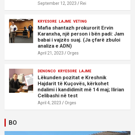
September 12, 2023
Rei
KRYESORE
LAJME
VETING
Mafia shantazh prokurorit Ervin
Karanxha, një person i bën padi: Jam
babai i vajzës suaj. (Ja çfarë zbuloi
analiza e ADN)
April 21, 2023
Orges
DENONCO
KRYESORE
LAJME
Lëkunden pozitat e Kreshnik
Hajdarit të Kuçovës, kërkohet
ndalimi i kandidimit më 14 maj; Ilirian
Celibashi në test
April 4, 2023
Orges
BO