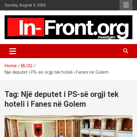
S
Sunday, August 9, 2026
k
i
p
t
o
c
o
n
t
Home
BLOG
e
Një deputet i PS-së orgji tek hoteli i Fanes në Golem
n
t
Tag:
Një deputet i PS-së orgji tek
hoteli i Fanes në Golem