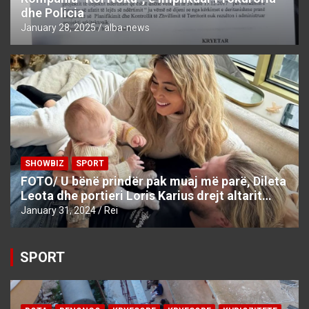
dhe Policia
January 28, 2025
alba-news
SHOWBIZ
SPORT
FOTO/ U bënë prindër pak muaj më parë, Dileta
Leota dhe portieri Loris Karius drejt altarit…
January 31, 2024
Rei
SPORT