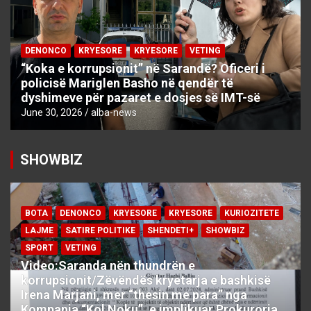
DENONCO
KRYESORE
KRYESORE
VETING
“Koka e korrupsionit” në Sarandë? Oficeri i
policisë Mariglen Basho në qendër të
dyshimeve për pazaret e dosjes së IMT-së
June 30, 2026
alba-news
SHOWBIZ
BOTA
DENONCO
KRYESORE
KRYESORE
KURIOZITETE
LAJME
SATIRE POLITIKE
SHENDETI+
SHOWBIZ
SPORT
VETING
Video:Saranda nën thundrën e
korrupsionit/Zëvëndës kryetarja e bashkisë
Irena Marjani, mer “thesin me para” nga
Kompania “Kol Noku”, e implikuar Prokuroria