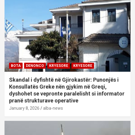
BOTA
DENONCO
KRYESORE
KRYESORE
Skandal i dyfishtë në Gjirokastër: Punonjës i
Konsullatës Greke nën gjykim në Greqi,
dyshohet se vepronte paralelisht si informator
pranë strukturave operative
January 8, 2026
alba-news