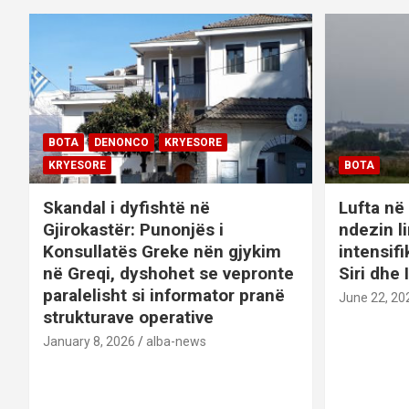
BOTA
DENONCO
KRYESORE
KRYESORE
BOTA
Skandal i dyfishtë në
Lufta në 
Gjirokastër: Punonjës i
ndezin l
Konsullatës Greke nën gjykim
intensif
në Greqi, dyshohet se vepronte
Siri dhe 
paralelisht si informator pranë
June 22, 20
strukturave operative
January 8, 2026
alba-news