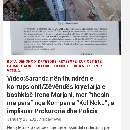
BOTA
DENONCO
KRYESORE
KRYESORE
KURIOZITETE
LAJME
SATIRE POLITIKE
SHENDETI+
SHOWBIZ
SPORT
VETING
Video:Saranda nën thundrën e
korrupsionit/Zëvëndës kryetarja e
bashkisë Irena Marjani, mer “thesin
me para” nga Kompania “Kol Noku”, e
implikuar Prokuroria dhe Policia
January 28, 2025
alba-news
Në qytetin e Sarandës, një tjetër skandal i ndërtimit pa