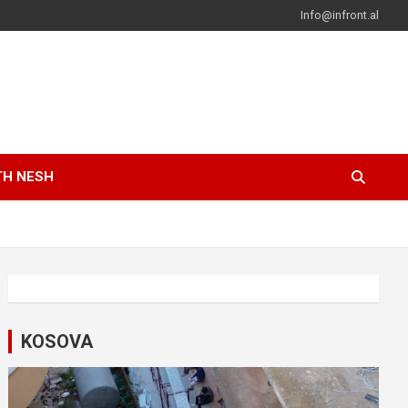
Info@infront.al
TH NESH
KOSOVA