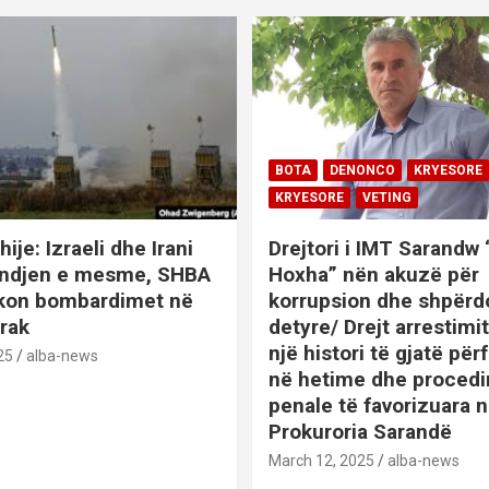
BOTA
DENONCO
KRYESORE
KRYESORE
VETING
hije: Izraeli dhe Irani
Drejtori i IMT Sarandw
indjen e mesme, SHBA
Hoxha” nën akuzë për
ikon bombardimet në
korrupsion dhe shpërd
Irak
detyre/ Drejt arrestim
një histori të gjatë përf
25
alba-news
në hetime dhe proced
penale të favorizuara 
Prokuroria Sarandë
BOTA
DENONCO
KRYESOR
March 12, 2025
alba-news
KRYESORE
KURIOZITETE
L