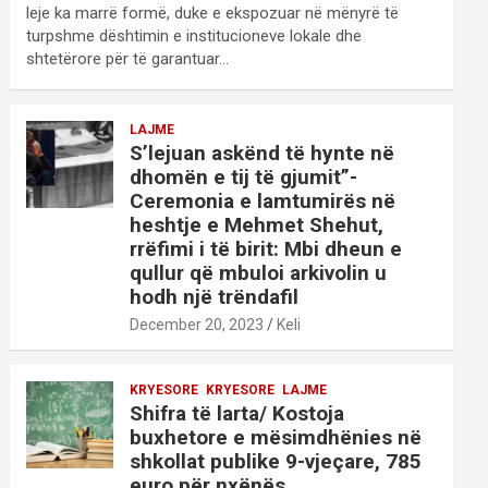
leje ka marrë formë, duke e ekspozuar në mënyrë të
turpshme dështimin e institucioneve lokale dhe
shtetërore për të garantuar…
LAJME
S’lejuan askënd të hynte në
dhomën e tij të gjumit”-
Ceremonia e lamtumirës në
heshtje e Mehmet Shehut,
rrëfimi i të birit: Mbi dheun e
qullur që mbuloi arkivolin u
hodh një trëndafil
December 20, 2023
Keli
KRYESORE
KRYESORE
LAJME
Shifra të larta/ Kostoja
buxhetore e mësimdhënies në
shkollat publike 9-vjeçare, 785
euro për nxënës