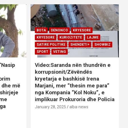
BOTA
DENONCO
KRYESORE
KRYESORE
KURIOZITETE
LAJME
SATIRE POLITIKE
SHENDETI+
SHOWBIZ
SPORT
VETING
 “Nasip
Video:Saranda nën thundrën e
korrupsionit/Zëvëndës
orim
kryetarja e bashkisë Irena
it dhe më
Marjani, mer “thesin me para”
shirjeje
nga Kompania “Kol Noku”, e
ime
implikuar Prokuroria dhe Policia
nga
January 28, 2025
alba-news
E
BOTA
DENONCO
KRYESORE
AJME
KRYESORE
KURIOZITETE
LAJME