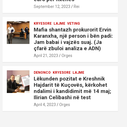
September 12, 2023
Rei
KRYESORE
LAJME
VETING
Mafia shantazh prokurorit Ervin
Karanxha, një person i bën padi:
Jam babai i vajzës suaj. (Ja
çfarë zbuloi analiza e ADN)
April 21, 2023
Orges
DENONCO
KRYESORE
LAJME
Lëkunden pozitat e Kreshnik
Hajdarit të Kuçovës, kërkohet
ndalimi i kandidimit më 14 maj;
Ilirian Celibashi në test
April 4, 2023
Orges