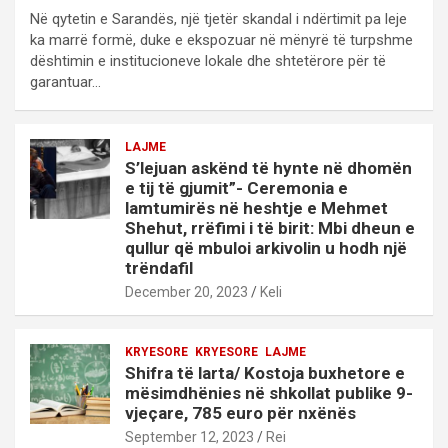
Në qytetin e Sarandës, një tjetër skandal i ndërtimit pa leje
ka marrë formë, duke e ekspozuar në mënyrë të turpshme
dështimin e institucioneve lokale dhe shtetërore për të
garantuar…
LAJME
S’lejuan askënd të hynte në dhomën
e tij të gjumit”- Ceremonia e
lamtumirës në heshtje e Mehmet
Shehut, rrëfimi i të birit: Mbi dheun e
qullur që mbuloi arkivolin u hodh një
trëndafil
December 20, 2023
Keli
KRYESORE
KRYESORE
LAJME
Shifra të larta/ Kostoja buxhetore e
mësimdhënies në shkollat publike 9-
vjeçare, 785 euro për nxënës
September 12, 2023
Rei