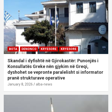
BOTA
DENONCO
KRYESORE
KRYESORE
Skandal i dyfishtë në Gjirokastër: Punonjës i
Konsullatës Greke nën gjykim në Greqi,
dyshohet se vepronte paralelisht si informator
pranë strukturave operative
January 8, 2026
alba-news