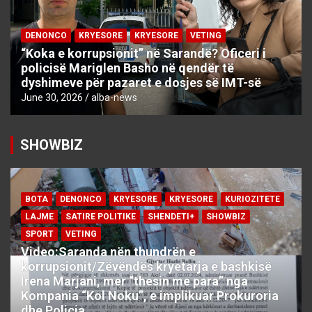
DENONCO
KRYESORE
KRYESORE
VETING
“Koka e korrupsionit” në Sarandë? Oficeri i
policisë Mariglen Basho në qendër të
dyshimeve për pazaret e dosjes së IMT-së
June 30, 2026
alba-news
SHOWBIZ
BOTA
DENONCO
KRYESORE
KRYESORE
KURIOZITETE
LAJME
SATIRE POLITIKE
SHENDETI+
SHOWBIZ
SPORT
VETING
Video:Saranda nën thundrën e
korrupsionit/Zëvëndës kryetarja e bashkisë
Irena Marjani, mer “thesin me para” nga
Kompania “Kol Noku”, e implikuar Prokuroria
dhe Policia