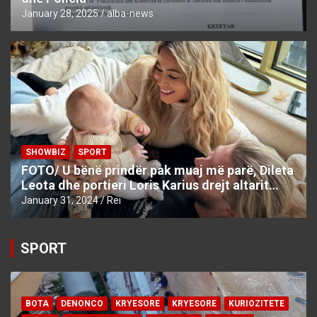
January 28, 2025
alba-news
SHOWBIZ
SPORT
FOTO/ U bënë prindër pak muaj më parë, Dileta
Leota dhe portieri Loris Karius drejt altarit…
January 31, 2024
Rei
SPORT
BOTA
DENONCO
KRYESORE
KRYESORE
KURIOZITETE