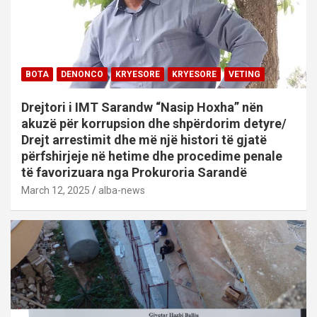
BOTA
DENONCO
KRYESORE
KRYESORE
VETING
Drejtori i IMT Sarandw “Nasip Hoxha” nën
akuzë për korrupsion dhe shpërdorim detyre/
Drejt arrestimit dhe më një histori të gjatë
përfshirjeje në hetime dhe procedime penale
të favorizuara nga Prokuroria Sarandë
March 12, 2025
alba-news