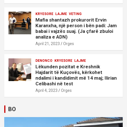
KRYESORE
LAJME
VETING
Mafia shantazh prokurorit Ervin
Karanxha, një person i bën padi: Jam
babai i vajzës suaj. (Ja çfarë zbuloi
analiza e ADN)
April 21, 2023
Orges
DENONCO
KRYESORE
LAJME
Lëkunden pozitat e Kreshnik
Hajdarit të Kuçovës, kërkohet
ndalimi i kandidimit më 14 maj; Ilirian
Celibashi në test
April 4, 2023
Orges
BO