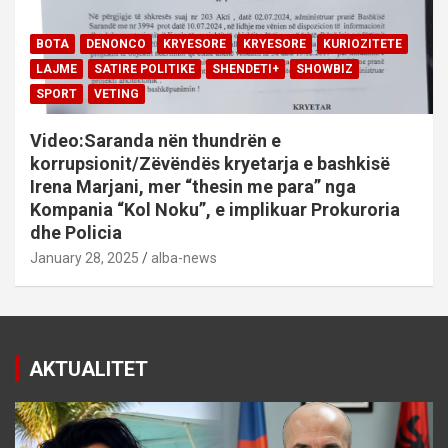
BOTA
DENONCO
KRYESORE
KRYESORE
KURIOZITETE
LAJME
SATIRE POLITIKE
SHENDETI+
SHOWBIZ
SPORT
VETING
Video:Saranda nën thundrën e
korrupsionit/Zëvëndës kryetarja e bashkisë
Irena Marjani, mer “thesin me para” nga
Kompania “Kol Noku”, e implikuar Prokuroria
dhe Policia
January 28, 2025
alba-news
AKTUALITET