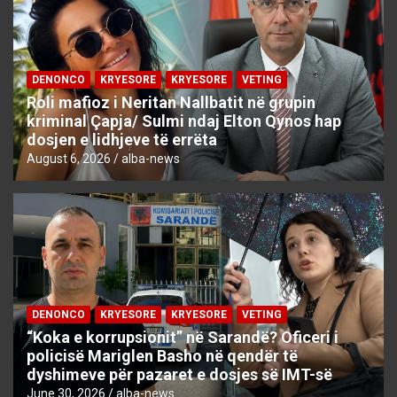
DENONCO
KRYESORE
KRYESORE
VETING
Roli mafioz i Neritan Nallbatit në grupin
kriminal Çapja/ Sulmi ndaj Elton Qynos hap
dosjen e lidhjeve të errëta
August 6, 2026
alba-news
DENONCO
KRYESORE
KRYESORE
VETING
“Koka e korrupsionit” në Sarandë? Oficeri i
policisë Mariglen Basho në qendër të
dyshimeve për pazaret e dosjes së IMT-së
June 30, 2026
alba-news