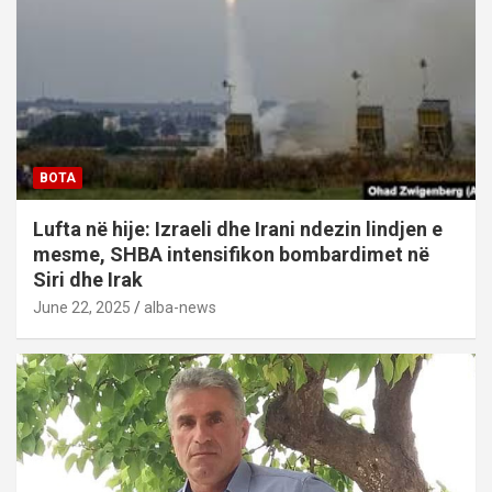
BOTA
Lufta në hije: Izraeli dhe Irani ndezin lindjen e
mesme, SHBA intensifikon bombardimet në
Siri dhe Irak
June 22, 2025
alba-news