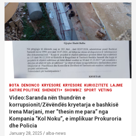
BOTA
DENONCO
KRYESORE
KRYESORE
KURIOZITETE
LAJME
SATIRE POLITIKE
SHENDETI+
SHOWBIZ
SPORT
VETING
Video:Saranda nën thundrën e
korrupsionit/Zëvëndës kryetarja e bashkisë
Irena Marjani, mer “thesin me para” nga
Kompania “Kol Noku”, e implikuar Prokuroria
dhe Policia
January 28, 2025
alba-news