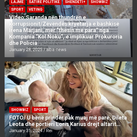
LAJME
SATIRE POLITIKE
SHENDETI+
SHOWBIZ
SPORT
VETING
Video:Saranda nën thundrën e
korrupsionit/Zëvëndës kryetarja e bashkisë
Irena Marjani, mer “thesin me para” nga
Kompania “Kol Noku”, e implikuar Prokuroria
dhe Policia
January 28, 2025
alba-news
SHOWBIZ
SPORT
FOTO/ U bënë prindër pak muaj më parë, Dileta
Leota dhe portieri Loris Karius drejt altarit…
January 31, 2024
Rei