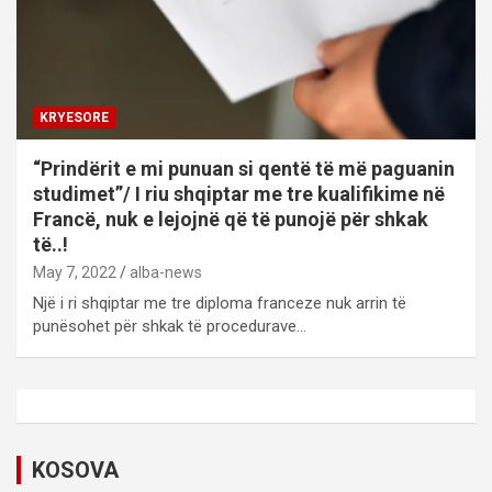
KRYESORE
“Prindërit e mi punuan si qentë të më paguanin
studimet”/ I riu shqiptar me tre kualifikime në
Francë, nuk e lejojnë që të punojë për shkak
të..!
May 7, 2022
alba-news
Një i ri shqiptar me tre diploma franceze nuk arrin të
punësohet për shkak të procedurave…
KOSOVA