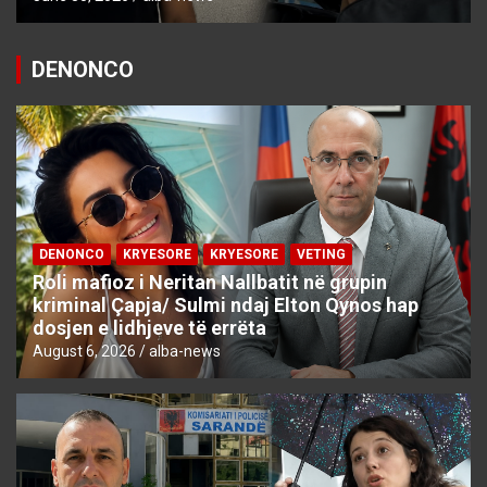
DENONCO
DENONCO
KRYESORE
KRYESORE
VETING
Roli mafioz i Neritan Nallbatit në grupin
kriminal Çapja/ Sulmi ndaj Elton Qynos hap
dosjen e lidhjeve të errëta
August 6, 2026
alba-news