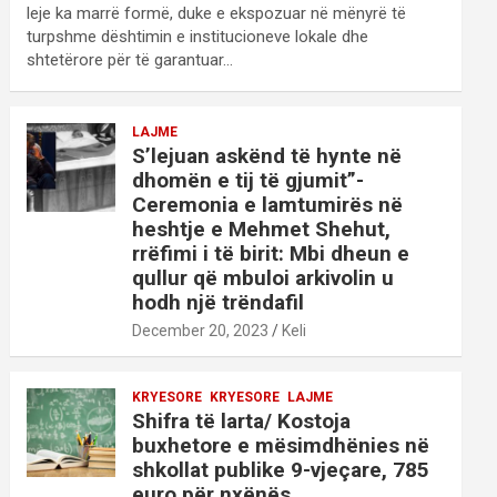
leje ka marrë formë, duke e ekspozuar në mënyrë të
turpshme dështimin e institucioneve lokale dhe
shtetërore për të garantuar…
LAJME
S’lejuan askënd të hynte në
dhomën e tij të gjumit”-
Ceremonia e lamtumirës në
heshtje e Mehmet Shehut,
rrëfimi i të birit: Mbi dheun e
qullur që mbuloi arkivolin u
hodh një trëndafil
December 20, 2023
Keli
KRYESORE
KRYESORE
LAJME
Shifra të larta/ Kostoja
buxhetore e mësimdhënies në
shkollat publike 9-vjeçare, 785
euro për nxënës