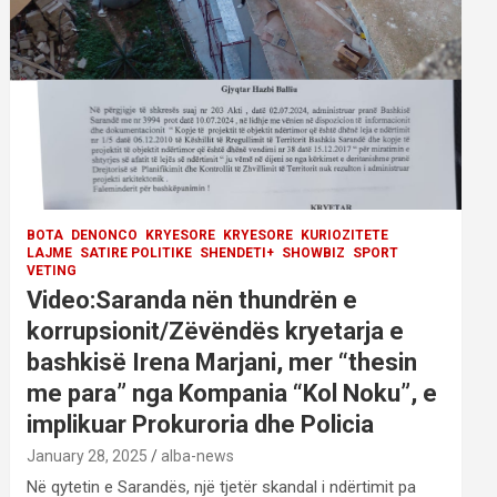
BOTA
DENONCO
KRYESORE
KRYESORE
KURIOZITETE
LAJME
SATIRE POLITIKE
SHENDETI+
SHOWBIZ
SPORT
VETING
Video:Saranda nën thundrën e
korrupsionit/Zëvëndës kryetarja e
bashkisë Irena Marjani, mer “thesin
me para” nga Kompania “Kol Noku”, e
implikuar Prokuroria dhe Policia
January 28, 2025
alba-news
Në qytetin e Sarandës, një tjetër skandal i ndërtimit pa