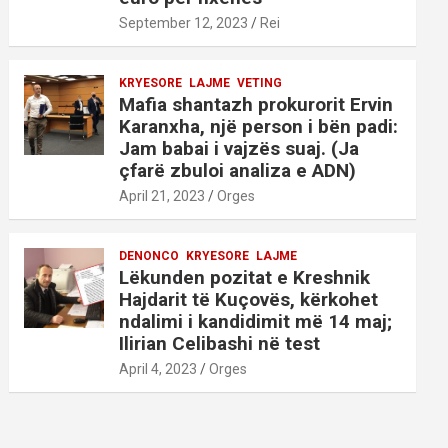
September 12, 2023
Rei
KRYESORE
LAJME
VETING
Mafia shantazh prokurorit Ervin
Karanxha, një person i bën padi:
Jam babai i vajzës suaj. (Ja
çfarë zbuloi analiza e ADN)
April 21, 2023
Orges
DENONCO
KRYESORE
LAJME
Lëkunden pozitat e Kreshnik
Hajdarit të Kuçovës, kërkohet
ndalimi i kandidimit më 14 maj;
Ilirian Celibashi në test
April 4, 2023
Orges