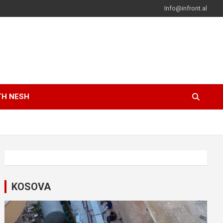
Info@infront.al
TH NESH
KOSOVA