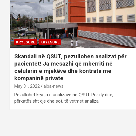
KRYESORE
KRYESORE
Skandali në QSUT, pezullohen analizat për
pacientët! Ja mesazhi që mbërriti në
celularin e mjekëve dhe kontrata me
kompaninë private
May 31, 2022
alba-news
Pezullohet kryeja e analizave në QSUT. Për dy ditë,
përkatësisht dje dhe sot, të vetmet analiza…