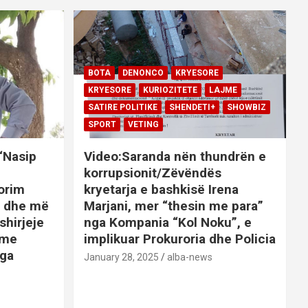
BOTA
DENONCO
KRYESORE
KRYESORE
KURIOZITETE
LAJME
SATIRE POLITIKE
SHENDETI+
SHOWBIZ
SPORT
VETING
 “Nasip
Video:Saranda nën thundrën e
korrupsionit/Zëvëndës
orim
kryetarja e bashkisë Irena
it dhe më
Marjani, mer “thesin me para”
shirjeje
nga Kompania “Kol Noku”, e
ime
implikuar Prokuroria dhe Policia
nga
January 28, 2025
alba-news
E
BOTA
DENONCO
KRYESORE
AJME
KRYESORE
KURIOZITETE
LAJME