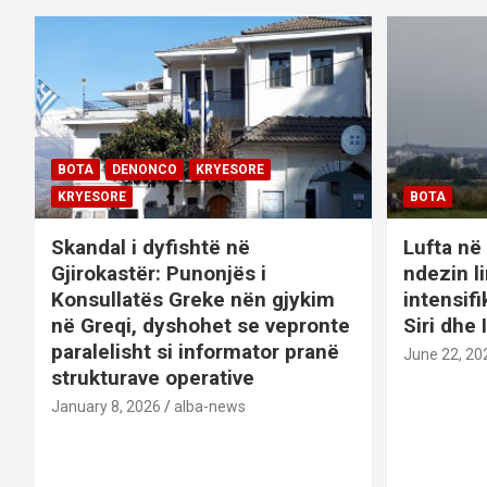
BOTA
DENONCO
KRYESORE
KRYESORE
BOTA
Skandal i dyfishtë në
Lufta në 
Gjirokastër: Punonjës i
ndezin l
Konsullatës Greke nën gjykim
intensif
në Greqi, dyshohet se vepronte
Siri dhe 
paralelisht si informator pranë
June 22, 20
strukturave operative
January 8, 2026
alba-news