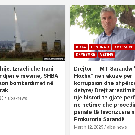
BOTA
DENONCO
KRYESORE
KRYESORE
VETING
hije: Izraeli dhe Irani
Drejtori i IMT Sarandw
indjen e mesme, SHBA
Hoxha” nën akuzë për
ikon bombardimet në
korrupsion dhe shpërd
Irak
detyre/ Drejt arrestim
një histori të gjatë përf
25
alba-news
në hetime dhe proced
penale të favorizuara 
Prokuroria Sarandë
BOTA
DENONCO
KRYESOR
March 12, 2025
alba-news
KRYESORE
KURIOZITETE
L