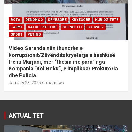
BOTA
DENONCO
KRYESORE
KRYESORE
KURIOZITETE
LAJME
SATIRE POLITIKE
SHENDETI+
SHOWBIZ
SPORT
VETING
Video:Saranda nën thundrën e
korrupsionit/Zëvëndës kryetarja e bashkisë
Irena Marjani, mer “thesin me para” nga
Kompania “Kol Noku”, e implikuar Prokuroria
dhe Policia
January 28, 2025
alba-news
AKTUALITET