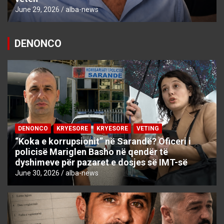
June 29, 2026
alba-news
DENONCO
DENONCO
KRYESORE
KRYESORE
VETING
“Koka e korrupsionit” në Sarandë? Oficeri i
policisë Mariglen Basho në qendër të
dyshimeve për pazaret e dosjes së IMT-së
June 30, 2026
alba-news