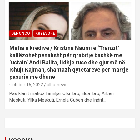
DENONCO
KRYESORE
Mafia e kredive / Kristina Naumi e ‘Tranzit’
kallëzohet penalisht për grabitje bashkë me
‘ustain’ Andi Ballta, lidhje ruse dhe gjurmë në
Ishujt Kajman, shantazh qytetarëve për marrje
pasurie me dhunë
October 16, 2022
alba-news
Pas klanit mafioz familjar Olsi Ibro, Elda Ibro, Arben
Meskuti, Yllka Meskuti, Ernela Cuberi dhe Indrit…