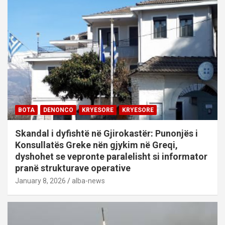
BOTA
DENONCO
KRYESORE
KRYESORE
Skandal i dyfishtë në Gjirokastër: Punonjës i
Konsullatës Greke nën gjykim në Greqi,
dyshohet se vepronte paralelisht si informator
pranë strukturave operative
January 8, 2026
alba-news