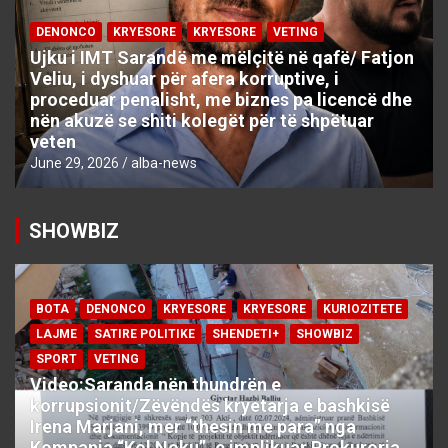
DENONCO
KRYESORE
KRYESORE
VETING
Ujku i IMT Sarandë me mëlçitë në qafë/ Fatjon
Veliu, i dyshuar për afera korruptive, i
proceduar penalisht, me biznes pa licencë dhe
nën akuzë se shiti kolegët për të shpëtuar
veten
June 29, 2026
alba-news
SHOWBIZ
BOTA
DENONCO
KRYESORE
KRYESORE
KURIOZITETE
LAJME
SATIRE POLITIKE
SHENDETI+
SHOWBIZ
SPORT
VETING
Video:Saranda nën thundrën e
korrupsionit/Zëvëndës kryetarja e bashkisë
Irena Marjani, mer “thesin me para” nga
Kompania “Kol Noku”, e implikuar Prokuroria