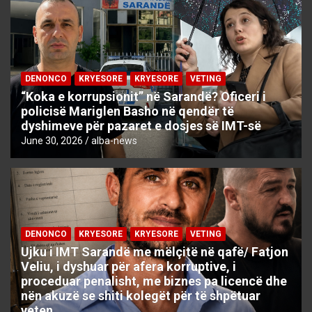
DENONCO
KRYESORE
KRYESORE
VETING
“Koka e korrupsionit” në Sarandë? Oficeri i
policisë Mariglen Basho në qendër të
dyshimeve për pazaret e dosjes së IMT-së
June 30, 2026
alba-news
DENONCO
KRYESORE
KRYESORE
VETING
Ujku i IMT Sarandë me mëlçitë në qafë/ Fatjon
Veliu, i dyshuar për afera korruptive, i
proceduar penalisht, me biznes pa licencë dhe
nën akuzë se shiti kolegët për të shpëtuar
veten