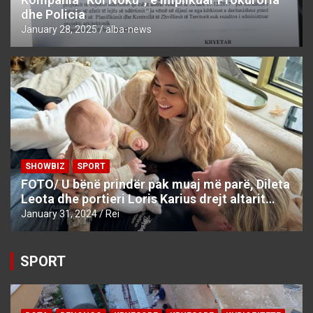
dhe Policia
January 28, 2025
alba-news
SHOWBIZ
SPORT
FOTO/ U bënë prindër pak muaj më parë, Dileta
Leota dhe portieri Loris Karius drejt altarit…
January 31, 2024
Rei
SPORT