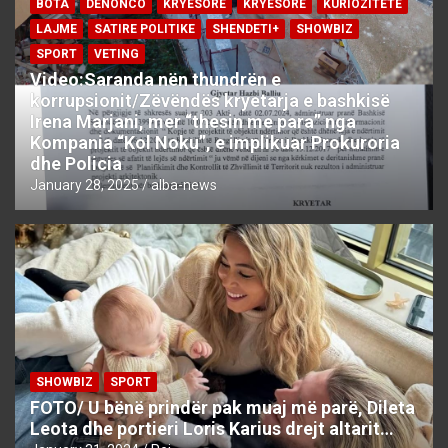
BOTA
DENONCO
KRYESORE
KRYESORE
KURIOZITETE
LAJME
SATIRE POLITIKE
SHENDETI+
SHOWBIZ
SPORT
VETING
Video:Saranda nën thundrën e
korrupsionit/Zëvëndës kryetarja e bashkisë
Irena Marjani, mer “thesin me para” nga
Kompania “Kol Noku”, e implikuar Prokuroria
dhe Policia
January 28, 2025
alba-news
SHOWBIZ
SPORT
FOTO/ U bënë prindër pak muaj më parë, Dileta
Leota dhe portieri Loris Karius drejt altarit…