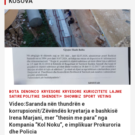
KOSOVA
BOTA
DENONCO
KRYESORE
KRYESORE
KURIOZITETE
LAJME
SATIRE POLITIKE
SHENDETI+
SHOWBIZ
SPORT
VETING
Video:Saranda nën thundrën e
korrupsionit/Zëvëndës kryetarja e bashkisë
Irena Marjani, mer “thesin me para” nga
Kompania “Kol Noku”, e implikuar Prokuroria
dhe Policia