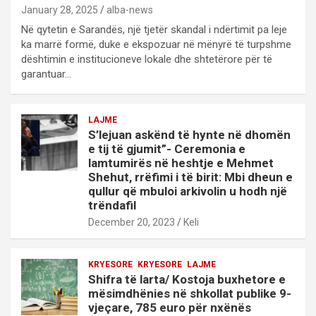
January 28, 2025
alba-news
Në qytetin e Sarandës, një tjetër skandal i ndërtimit pa leje
ka marrë formë, duke e ekspozuar në mënyrë të turpshme
dështimin e institucioneve lokale dhe shtetërore për të
garantuar…
LAJME
S’lejuan askënd të hynte në dhomën
e tij të gjumit”- Ceremonia e
lamtumirës në heshtje e Mehmet
Shehut, rrëfimi i të birit: Mbi dheun e
qullur që mbuloi arkivolin u hodh një
trëndafil
December 20, 2023
Keli
KRYESORE
KRYESORE
LAJME
Shifra të larta/ Kostoja buxhetore e
mësimdhënies në shkollat publike 9-
vjeçare, 785 euro për nxënës