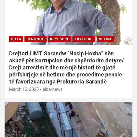
BOTA
DENONCO
KRYESORE
KRYESORE
VETING
Drejtori i IMT Sarandw “Nasip Hoxha” nën
akuzë për korrupsion dhe shpërdorim detyre/
Drejt arrestimit dhe më një histori të gjatë
përfshirjeje në hetime dhe procedime penale
të favorizuara nga Prokuroria Sarandë
March 12, 2025
alba-news