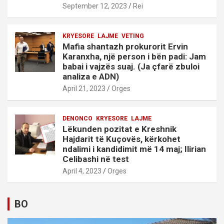
September 12, 2023
Rei
KRYESORE
LAJME
VETING
Mafia shantazh prokurorit Ervin
Karanxha, një person i bën padi: Jam
babai i vajzës suaj. (Ja çfarë zbuloi
analiza e ADN)
April 21, 2023
Orges
DENONCO
KRYESORE
LAJME
Lëkunden pozitat e Kreshnik
Hajdarit të Kuçovës, kërkohet
ndalimi i kandidimit më 14 maj; Ilirian
Celibashi në test
April 4, 2023
Orges
BO