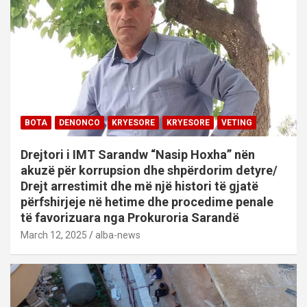
BOTA
DENONCO
KRYESORE
KRYESORE
VETING
Drejtori i IMT Sarandw “Nasip Hoxha” nën
akuzë për korrupsion dhe shpërdorim detyre/
Drejt arrestimit dhe më një histori të gjatë
përfshirjeje në hetime dhe procedime penale
të favorizuara nga Prokuroria Sarandë
March 12, 2025
alba-news