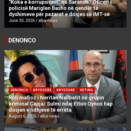
“Koka e korrupsionit” në Sarandë? Oficeri i
policisë Mariglen Basho në qendër të
dyshimeve për pazaret e dosjes së IMT-së
June 30, 2026
alba-news
DENONCO
DENONCO
KRYESORE
KRYESORE
VETING
Roli mafioz i Neritan Nallbatit në grupin
kriminal Çapja/ Sulmi ndaj Elton Qynos hap
dosjen e lidhjeve të errëta
August 6, 2026
alba-news