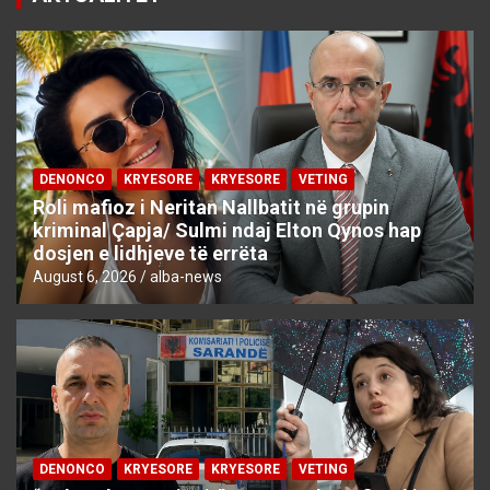
DENONCO
KRYESORE
KRYESORE
VETING
Roli mafioz i Neritan Nallbatit në grupin
kriminal Çapja/ Sulmi ndaj Elton Qynos hap
dosjen e lidhjeve të errëta
August 6, 2026
alba-news
DENONCO
KRYESORE
KRYESORE
VETING