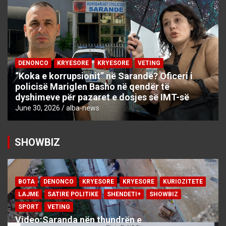
DENONCO
KRYESORE
KRYESORE
VETING
“Koka e korrupsionit” në Sarandë? Oficeri i
policisë Mariglen Basho në qendër të
dyshimeve për pazaret e dosjes së IMT-së
June 30, 2026
alba-news
SHOWBIZ
BOTA
DENONCO
KRYESORE
KRYESORE
KURIOZITETE
LAJME
SATIRE POLITIKE
SHENDETI+
SHOWBIZ
SPORT
VETING
Video:Saranda nën thundrën e