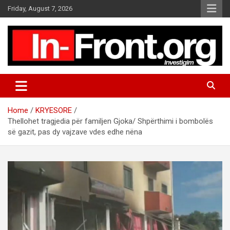
S
Friday, August 7, 2026
k
i
p
t
o
c
o
n
t
Home
KRYESORE
e
Thellohet tragjedia për familjen Gjoka/ Shpërthimi i bombolës
n
së gazit, pas dy vajzave vdes edhe nëna
t