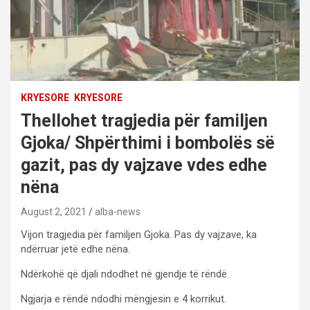
KRYESORE
KRYESORE
Thellohet tragjedia për familjen
Gjoka/ Shpërthimi i bombolës së
gazit, pas dy vajzave vdes edhe
nëna
August 2, 2021
alba-news
Vijon tragjedia për familjen Gjoka. Pas dy vajzave, ka
ndërruar jetë edhe nëna.
Ndërkohë që djali ndodhet në gjendje të rëndë.
Ngjarja e rëndë ndodhi mëngjesin e 4 korrikut.