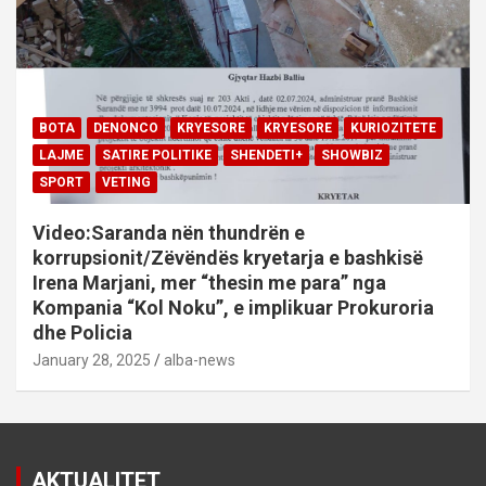
BOTA
DENONCO
KRYESORE
KRYESORE
KURIOZITETE
LAJME
SATIRE POLITIKE
SHENDETI+
SHOWBIZ
SPORT
VETING
Video:Saranda nën thundrën e
korrupsionit/Zëvëndës kryetarja e bashkisë
Irena Marjani, mer “thesin me para” nga
Kompania “Kol Noku”, e implikuar Prokuroria
dhe Policia
January 28, 2025
alba-news
AKTUALITET