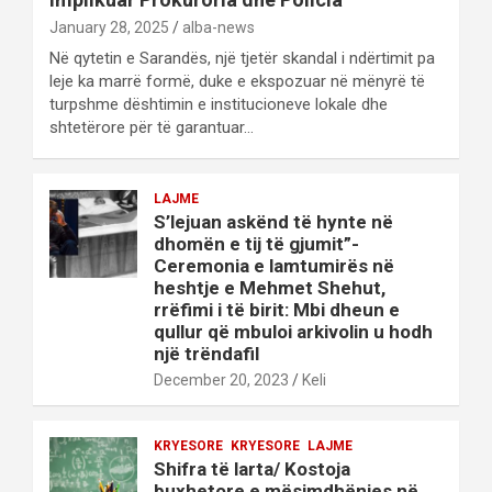
January 28, 2025
alba-news
Në qytetin e Sarandës, një tjetër skandal i ndërtimit pa
leje ka marrë formë, duke e ekspozuar në mënyrë të
turpshme dështimin e institucioneve lokale dhe
shtetërore për të garantuar…
LAJME
S’lejuan askënd të hynte në
dhomën e tij të gjumit”-
Ceremonia e lamtumirës në
heshtje e Mehmet Shehut,
rrëfimi i të birit: Mbi dheun e
qullur që mbuloi arkivolin u hodh
një trëndafil
December 20, 2023
Keli
KRYESORE
KRYESORE
LAJME
Shifra të larta/ Kostoja
buxhetore e mësimdhënies në