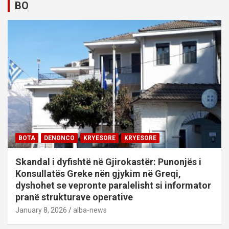
BO
BOTA
DENONCO
KRYESORE
KRYESORE
Skandal i dyfishtë në Gjirokastër: Punonjës i
Konsullatës Greke nën gjykim në Greqi,
dyshohet se vepronte paralelisht si informator
pranë strukturave operative
January 8, 2026
alba-news