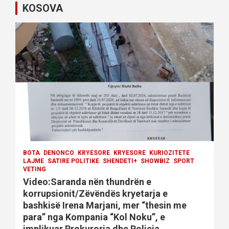
i
KOSOVA
g
a
t
i
o
n
BOTA
DENONCO
KRYESORE
KRYESORE
KURIOZITETE
LAJME
SATIRE POLITIKE
SHENDETI+
SHOWBIZ
SPORT
VETING
Video:Saranda nën thundrën e
korrupsionit/Zëvëndës kryetarja e
bashkisë Irena Marjani, mer “thesin me
para” nga Kompania “Kol Noku”, e
implikuar Prokuroria dhe Policia