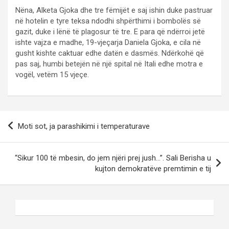
Nëna, Alketa Gjoka dhe tre fëmijët e saj ishin duke pastruar
në hotelin e tyre teksa ndodhi shpërthimi i bombolës së
gazit, duke i lënë të plagosur të tre. E para që ndërroi jetë
ishte vajza e madhe, 19-vjeçarja Daniela Gjoka, e cila në
gusht kishte caktuar edhe datën e dasmës. Ndërkohë që
pas saj, humbi betejën në një spital në Itali edhe motra e
vogël, vetëm 15 vjeçe.
P
Moti sot, ja parashikimi i temperaturave
o
s
“Sikur 100 të mbesin, do jem njëri prej jush…”. Sali Berisha u
t
kujton demokratëve premtimin e tij
n
a
v