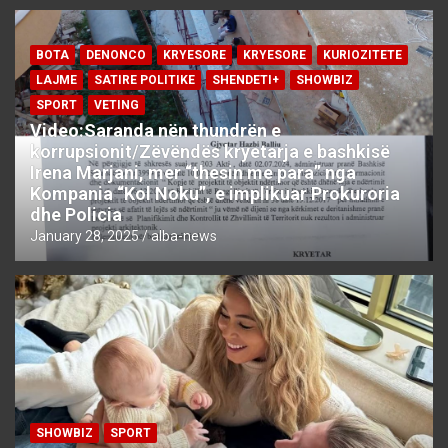
BOTA
DENONCO
KRYESORE
KRYESORE
KURIOZITETE
LAJME
SATIRE POLITIKE
SHENDETI+
SHOWBIZ
SPORT
VETING
Video:Saranda nën thundrën e
korrupsionit/Zëvëndës kryetarja e bashkisë
Irena Marjani, mer “thesin me para” nga
Kompania “Kol Noku”, e implikuar Prokuroria
dhe Policia
January 28, 2025
alba-news
SHOWBIZ
SPORT