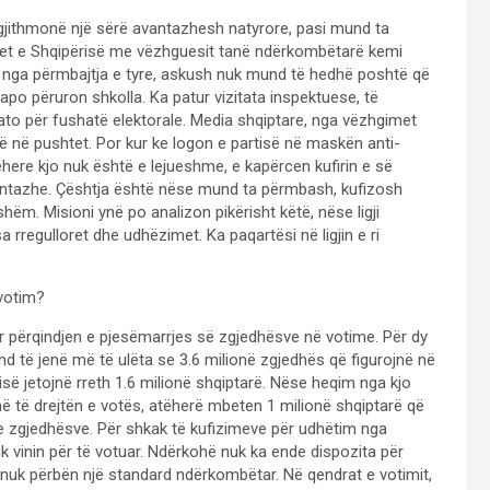
 gjithmonë një sërë avantazhesh natyrore, pasi mund ta
qet e Shqipërisë me vëzhguesit tanë ndërkombëtarë kemi
sur nga përmbajtja e tyre, askush nuk mund të hedhë poshtë që
apo përuron shkolla. Ka patur vizitata inspektuese, të
ato për fushatë elektorale. Media shqiptare, nga vëzhgimet
së në pushtet. Por kur ke logon e partisë në maskën anti-
ëhere kjo nuk është e lejueshme, e kapërcen kufirin e së
vantazhe. Çështja është nëse mund ta përmbash, kufizosh
shëm. Misioni ynë po analizon pikërisht këtë, nëse ligji
a rregulloret dhe udhëzimet. Ka paqartësi në ligjin e ri
votim?
 përqindjen e pjesëmarrjes së zgjedhësve në votime. Për dy
nd të jenë më të ulëta se 3.6 milionë zgjedhës që figurojnë në
isë jetojnë rreth 1.6 milionë shqiptarë. Nëse heqim nga kjo
në të drejtën e votës, atëherë mbeten 1 milionë shqiptarë që
t e zgjedhësve. Për shkak të kufizimeve për udhëtim nga
 vinin për të votuar. Ndërkohë nuk ka ende dispozita për
që nuk përbën një standard ndërkombëtar. Në qendrat e votimit,