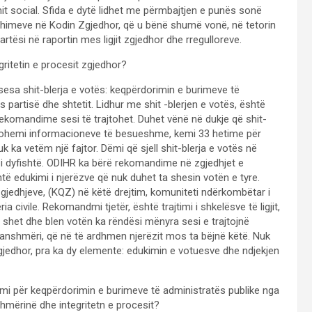
 social. Sfida e dytë lidhet me përmbajtjen e punës sonë
imeve në Kodin Zgjedhor, që u bënë shumë vonë, në tetorin
ësi në raportin mes ligjit zgjedhor dhe rregulloreve.
ritetin e procesit zgjedhor?
sa shit-blerja e votës: keqpërdorimin e burimeve të
s partisë dhe shtetit. Lidhur me shit -blerjen e votës, është
rekomandime sesi të trajtohet. Duhet vënë në dukje që shit-
eferohemi informacioneve të besueshme, kemi 33 hetime për
uk ka vetëm një fajtor. Dëmi që sjell shit-blerja e votës në
i dyfishtë. ODIHR ka bërë rekomandime në zgjedhjet e
htë edukimi i njerëzve që nuk duhet ta shesin votën e tyre.
gjedhjeve, (KQZ) në këtë drejtim, komuniteti ndërkombëtar i
 civile. Rekomandmi tjetër, është trajtimi i shkelësve të ligjit,
het dhe blen votën ka rëndësi mënyra sesi e trajtojnë
paanshmëri, që në të ardhmen njerëzit mos ta bëjnë këtë. Nuk
jedhor, pra ka dy elemente: edukimin e votuesve dhe ndjekjen
i për keqpërdorimin e burimeve të administratës publike nga
hmërinë dhe integritetn e procesit?