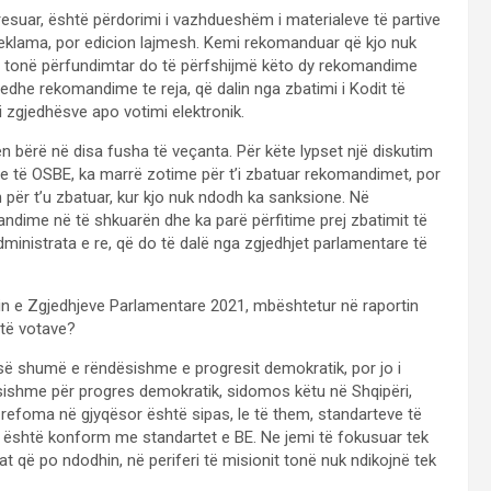
suar, është përdorimi i vazhdueshëm i materialeve të partive
r reklama, por edicion lajmesh. Kemi rekomanduar që kjo nuk
n tonë përfundimtar do të përfshijmë këto dy rekomandime
 edhe rekomandime te reja, që dalin nga zbatimi i Kodit të
ik i zgjedhësve apo votimi elektronik.
bërë në disa fusha të veçanta. Për këte lypset një diskutim
tare të OSBE, ka marrë zotime për t’i zbatuar rekomandimet, por
 për t’u zbatuar, kur kjo nuk ndodh ka sanksione. Në
ndime në të shkuarën dhe ka parë përfitime prej zbatimit të
nistrata e re, që do të dalë nga zgjedhjet parlamentare të
n e Zgjedhjeve Parlamentare 2021, mbështetur në raportin
 të votave?
së shumë e rëndësishme e progresit demokratik, por jo i
sishme për progres demokratik, sidomos këtu në Shqipëri,
 refoma në gjyqësor është sipas, le të them, standarteve të
ve është konform me standartet e BE. Ne jemi të fokusuar tek
at që po ndodhin, në periferi të misionit tonë nuk ndikojnë tek