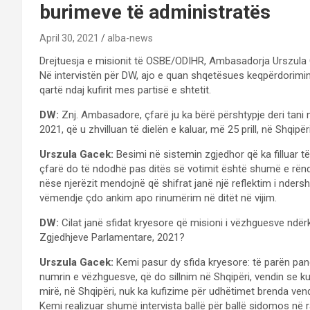
burimeve të administratës
April 30, 2021
alba-news
Drejtuesja e misionit të OSBE/ODIHR, Ambasadorja Urszula G
Në intervistën për DW, ajo e quan shqetësues keqpërdorimin 
qartë ndaj kufirit mes partisë e shtetit.
DW:
Znj. Ambasadore, çfarë ju ka bërë përshtypje deri tani 
2021, që u zhvilluan të dielën e kaluar, më 25 prill, në Shqipër
Urszula Gacek:
Besimi në sistemin zgjedhor që ka filluar të 
çfarë do të ndodhë pas ditës së votimit është shumë e rën
nëse njerëzit mendojnë që shifrat janë një reflektim i nders
vëmendje çdo ankim apo rinumërim në ditët në vijim.
DW:
Cilat janë sfidat kryesore që misioni i vëzhguesve ndër
Zgjedhjeve Parlamentare, 2021?
Urszula Gacek:
Kemi pasur dy sfida kryesore: të parën pa
numrin e vëzhguesve, që do sillnim në Shqipëri, vendin se ku
mirë, në Shqipëri, nuk ka kufizime për udhëtimet brenda ven
Kemi realizuar shumë intervista ballë për ballë sidomos në 