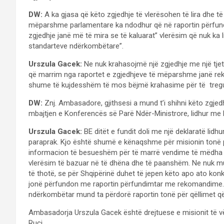
DW:
A ka gjasa që këto zgjedhje të vlerësohen të lira dhe 
mëparshme parlamentare ka ndodhur që në raportin përfundi
zgjedhje janë më të mira se të kaluarat” vlerësim që nuk ka l
standarteve ndërkombëtare”.
Urszula Gacek:
Ne nuk krahasojmë një zgjedhje me një tjet
që marrim nga raportet e zgjedhjeve të mëparshme janë re
shume të kujdesshëm të mos bëjmë krahasime për të treguar 
DW:
Znj. Ambasadore, gjithsesi a mund t’i shihni këto zgjedh
mbajtjen e Konferencës së Parë Ndër-Ministrore, lidhur me 
Urszula Gacek:
BE ditët e fundit doli me një deklaratë lid
paraprak. Kjo është shumë e kënaqshme për misionin tonë pa
informacion të besueshëm për të marrë vendime të mëdha st
vlerësim të bazuar në të dhëna dhe të paanshëm. Ne nuk mu
të thotë, se për Shqipërinë duhet të jepen këto apo ato kon
jonë përfundon me raportin përfundimtar me rekomandime. Pa
ndërkombëtar mund ta përdorë raportin tonë për qëllimet që
Ambasadorja Urszula Gacek është drejtuese e misionit të v
Ruci