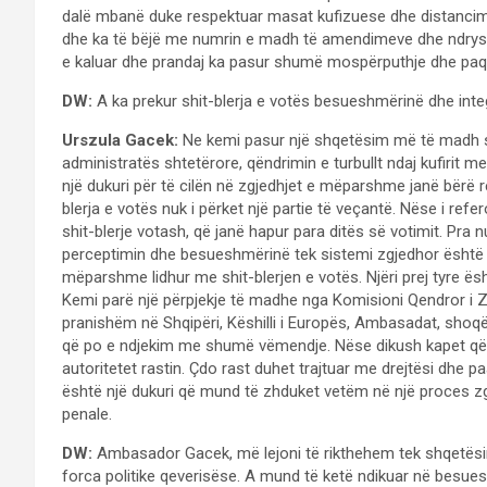
dalë mbanë duke respektuar masat kufizuese dhe distancimit
dhe ka të bëjë me numrin e madh të amendimeve dhe ndrysh
e kaluar dhe prandaj ka pasur shumë mospërputhje dhe paqart
DW:
A ka prekur shit-blerja e votës besueshmërinë dhe integ
Urszula Gacek:
Ne kemi pasur një shqetësim më të madh se
administratës shtetërore, qëndrimin e turbullt ndaj kufirit me
një dukuri për të cilën në zgjedhjet e mëparshme janë bërë 
blerja e votës nuk i përket një partie të veçantë. Nëse i r
shit-blerje votash, që janë hapur para ditës së votimit. Pra n
perceptimin dhe besueshmërinë tek sistemi zgjedhor është 
mëparshme lidhur me shit-blerjen e votës. Njëri prej tyre ës
Kemi parë një përpjekje të madhe nga Komisioni Qendror i Z
pranishëm në Shqipëri, Këshilli i Europës, Ambasadat, shoqëria
që po e ndjekim me shumë vëmendje. Nëse dikush kapet që s
autoritetet rastin. Çdo rast duhet trajtuar me drejtësi dhe 
është një dukuri që mund të zhduket vetëm në një proces zg
penale.
DW:
Ambasador Gacek, më lejoni të rikthehem tek shqetësim
forca politike qeverisëse. A mund të ketë ndikuar në besues