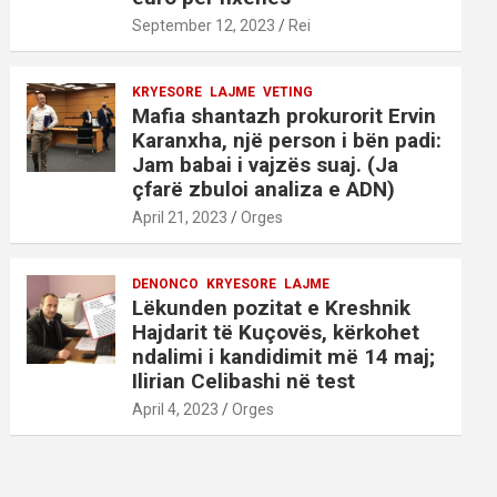
September 12, 2023
Rei
KRYESORE
LAJME
VETING
Mafia shantazh prokurorit Ervin
Karanxha, një person i bën padi:
Jam babai i vajzës suaj. (Ja
çfarë zbuloi analiza e ADN)
April 21, 2023
Orges
DENONCO
KRYESORE
LAJME
Lëkunden pozitat e Kreshnik
Hajdarit të Kuçovës, kërkohet
ndalimi i kandidimit më 14 maj;
Ilirian Celibashi në test
April 4, 2023
Orges