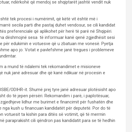
ë votuar, ndërkohë që mendoj se shqiptarët jashtë vendit nuk
shtë tek procesi i numërimit, që këtë vit është më i
rrë secila parti dhe pastaj duhet vendosur, se cili kandidat
s preferenciale që aplikohet për herë të parë në Shqipëri.
 na dëshmojnë sesa të informuar kanë qenë zgjedhësit sesi
me për edukimin e votuesve që u zbatuan me vonesë. Pyetja
shme apo jo. Votat e pavlefshme janë tregues i problemeve
undimtar.
tem a mund të ndalemi tek rekomandimet e misioneve
ë nuk janë adresuar dhe që kanë ndikuar në procesin e
E/ODIHR-it. Shumë prej tyre janë adresuar plotësisht apo
isht do të jepen përsëri. Rekomandim i parë, i paplotësuar,
 zgjedhjeve lidhur me burimet e financimit për fushatën dhe
 nga kush u financuan kandidatët për deputetë. Por do të
votuesit ta kishin para ditës së votimit, që të merrnin
në paraprakisht cili qëndron pas kandidatit para se të hedhin