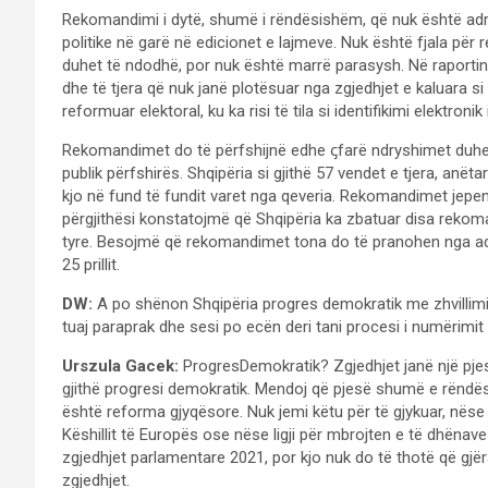
Rekomandimi i dytë, shumë i rëndësishëm, që nuk është adre
politike në garë në edicionet e lajmeve. Nuk është fjala pë
duhet të ndodhë, por nuk është marrë parasysh. Në raporti
dhe të tjera që nuk janë plotësuar nga zgjedhjet e kaluara si
reformuar elektoral, ku ka risi të tila si identifikimi elektron
Rekomandimet do të përfshijnë edhe ꞔfarë ndryshimet duhen 
publik përfshirës. Shqipëria si gjithë 57 vendet e tjera, anë
kjo në fund të fundit varet nga qeveria. Rekomandimet jepen
përgjithësi konstatojmë që Shqipëria ka zbatuar disa rekoma
tyre. Besojmë që rekomandimet tona do të pranohen nga admi
25 prillit.
DW:
A po shënon Shqipëria progres demokratik me zhvillimi
tuaj paraprak dhe sesi po ecën deri tani procesi i numërimit
Urszula Gacek:
ProgresDemokratik? Zgjedhjet janë një pje
gjithë progresi demokratik. Mendoj që pjesë shumë e rëndë
është reforma gjyqësore. Nuk jemi këtu për të gjykuar, nëse
Këshillit të Europës ose nëse ligji për mbrojten e të dhëna
zgjedhjet parlamentare 2021, por kjo nuk do të thotë që gjër
zgjedhjet.