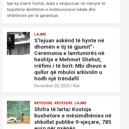
leje ka marrë formë, duke e ekspozuar në mënyrë të
turpshme dështimin e institucioneve lokale dhe
shtetërore për të garantuar…
LAJME
S’lejuan askënd të hynte në
dhomën e tij të gjumit”-
Ceremonia e lamtumirës në
heshtje e Mehmet Shehut,
rrëfimi i të birit: Mbi dheun e
qullur që mbuloi arkivolin u
hodh një trëndafil
December 20, 2023
Keli
KRYESORE
KRYESORE
LAJME
Shifra të larta/ Kostoja
buxhetore e mësimdhënies në
shkollat publike 9-vjeçare, 785
euro për nxënës