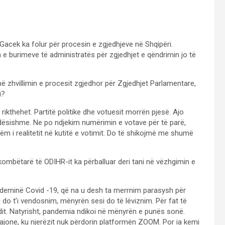
acek ka folur për procesin e zgjedhjeve në Shqipëri.
e burimeve të administratës për zgjedhjet e qëndrimin jo të
në zhvillimin e procesit zgjedhor për Zgjedhjet Parlamentare,
i?
rikthehet. Partitë politike dhe votuesit morrën pjesë. Ajo
dësishme. Ne po ndjekim numërimin e votave për të parë,
hëm i realitetit në kutitë e votimit. Do të shikojmë me shumë
kombëtarë të ODIHR-it ka përballuar deri tani në vëzhgimin e
ndeminë Covid -19, që na u desh ta merrnim parasysh për
 do t’i vendosnim, mënyrën sesi do të lëviznim. Për fat të
dit. Natyrisht, pandemia ndikoi në mënyrën e punës sonë.
rajone, ku njerëzit nuk përdorin platformën ZOOM. Por ia kemi