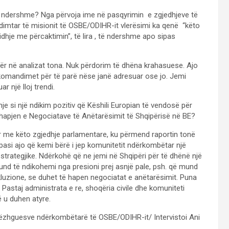
të ndershme? Nga përvoja ime në pasqyrimin e zgjedhjeve të
mtar të misionit të OSBE/ODIHR-it vlerësimi ka qenë “këto
idhje me përcaktimin”, të lira , të ndershme apo sipas
ër në analizat tona. Nuk përdorim të dhëna krahasuese. Ajo
komandimet për të parë nëse janë adresuar ose jo. Jemi
një lloj trendi.
je si një ndikim pozitiv që Këshili Europian të vendosë për
hapjen e Negociatave të Anëtarësimit të Shqipërisë në BE?
hur me këto zgjedhje parlamentare, ku përmend raportin tonë
si ajo që kemi bërë i jep komunitetit ndërkombëtar një
rategjike. Ndërkohë që ne jemi në Shqipëri për të dhënë një
nd të ndikohemi nga presioni prej asnjë pale, psh. që mund
kluzione, se duhet të hapen negociatat e anëtarësimit. Puna
staj administrata e re, shoqëria civile dhe komuniteti
 u duhen atyre.
ëzhguesve ndërkombëtarë të OSBE/ODIHR-it/ Intervistoi Ani