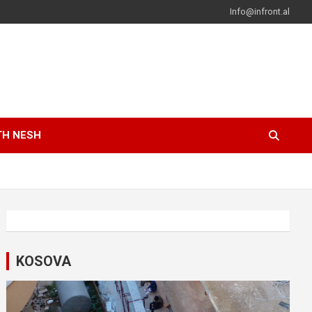
Info@infront.al
TH NESH
KOSOVA