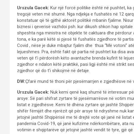
Urszula Gacek:
Kur një forcë politike është në pushtet, ka
tregojë veten më shumë. Nga ndjekja e fushatës në 12 qar
konstatuar që të gjithë aktorët politikë mbanin fjalime. Ni
biznesi i qeverisë vazhdoi psh. kur dikush shkon hap spitale 
shpeshta nga ministra në objekte të caktuara dhe përdorur 
tona, e ka parë këtë si pjesë të fushatës zgjedhore të parti
Covid , nëse je duke mbajtur fjalim dhe thua “Më votoni” at
lejueshmes. Pra, është fakt që partia në pushtet ka disa a
veten që t’i përdorësh këto avantazhe brenda kufirit të lejue
zgjedhor e ndalon këtë praktikë, pasi ligji është më strikt ses
zgjedhor që do t’i shikojmë në detaje.
DW:
Çfarë mund të thoni për pjesëmarrjen e zgjedhësve në 
Urszula Gacek:
Nuk kemi qenë kaq shumë të interesuar për
arsye: Së pari shifrat zyrtare të pjesëmarrësve në votim mu
listat e zgjedhësve. Kemi të dhëna zyrtare që jashtë Shqipër
shifër fëmijët dhe njerëzit që për arsye të ndryshme nuk ka
jetojnë jashtë Shqipërisë me të drejtë vote që janë në lista
pandemia Covid-19, që janë kufizime ndërkombëtare, ata nuk
votimin e shqiptarëve që jetojnë jashtë vendit të tyre, gjë 