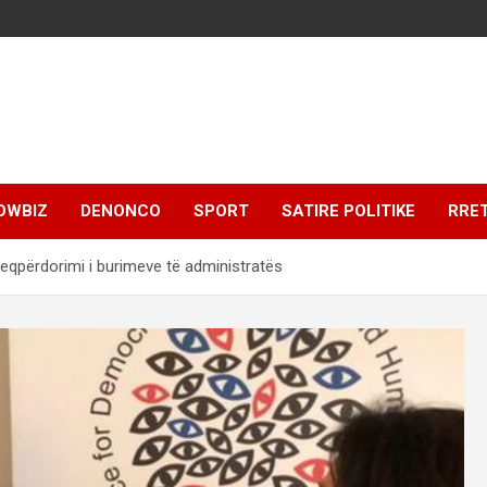
OWBIZ
DENONCO
SPORT
SATIRE POLITIKE
RRE
eqpërdorimi i burimeve të administratës