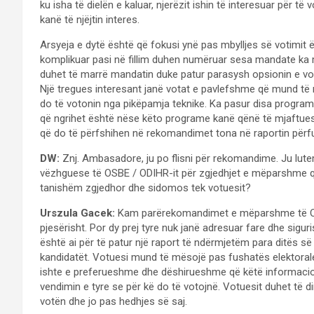
ku isha të dielën e kaluar, njerëzit ishin të interesuar për t
kanë të njëjtin interes.
Arsyeja e dytë është që fokusi ynë pas mbylljes së votimit ë
komplikuar pasi në fillim duhen numëruar sesa mandate ka ma
duhet të marrë mandatin duke patur parasysh opsionin e votë
Një tregues interesant janë votat e pavlefshme që mund të
do të votonin nga pikëpamja teknike. Ka pasur disa progra
që ngrihet është nëse këto programe kanë qënë të mjaftue
që do të përfshihen në rekomandimet tona në raportin përf
DW:
Znj. Ambasadore, ju po flisni për rekomandime. Ju lu
vëzhguese të OSBE / ODIHR-it për zgjedhjet e mëparshme q
tanishëm zgjedhor dhe sidomos tek votuesit?
Urszula Gacek:
Kam parërekomandimet e mëparshme të OSB
pjesërisht. Por dy prej tyre nuk janë adresuar fare dhe sigur
është ai për të patur një raport të ndërmjetëm para ditës së
kandidatët. Votuesi mund të mësojë pas fushatës elektorale
ishte e preferueshme dhe dëshirueshme që këtë informacion 
vendimin e tyre se për kë do të votojnë. Votuesit duhet të di
votën dhe jo pas hedhjes së saj.