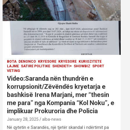
BOTA
DENONCO
KRYESORE
KRYESORE
KURIOZITETE
LAJME
SATIRE POLITIKE
SHENDETI+
SHOWBIZ
SPORT
VETING
Video:Saranda nën thundrën e
korrupsionit/Zëvëndës kryetarja e
bashkisë Irena Marjani, mer “thesin
me para” nga Kompania “Kol Noku”, e
implikuar Prokuroria dhe Policia
January 28, 2025
alba-news
Në qytetin e Sarandës, një tjetër skandal i ndërtimit pa