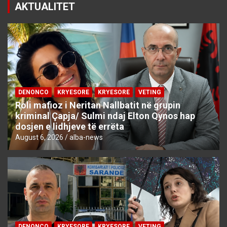
AKTUALITET
DENONCO
KRYESORE
KRYESORE
VETING
Roli mafioz i Neritan Nallbatit në grupin
kriminal Çapja/ Sulmi ndaj Elton Qynos hap
dosjen e lidhjeve të errëta
August 6, 2026
alba-news
DENONCO
KRYESORE
KRYESORE
VETING