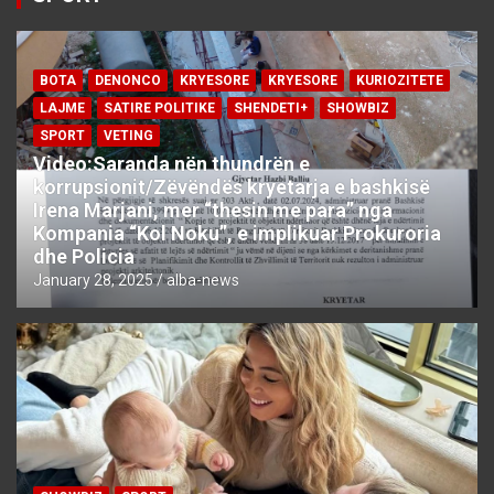
BOTA
DENONCO
KRYESORE
KRYESORE
KURIOZITETE
LAJME
SATIRE POLITIKE
SHENDETI+
SHOWBIZ
SPORT
VETING
Video:Saranda nën thundrën e
korrupsionit/Zëvëndës kryetarja e bashkisë
Irena Marjani, mer “thesin me para” nga
Kompania “Kol Noku”, e implikuar Prokuroria
dhe Policia
January 28, 2025
alba-news