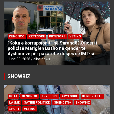
DENONCO
KRYESORE
KRYESORE
VETING
“Koka e korrupsionit” në Sarandë? Oficeri i
policisë Mariglen Basho në qendër të
dyshimeve për pazaret e dosjes së IMT-së
June 30, 2026
alba-news
SHOWBIZ
BOTA
DENONCO
KRYESORE
KRYESORE
KURIOZITETE
LAJME
SATIRE POLITIKE
SHENDETI+
SHOWBIZ
SPORT
VETING