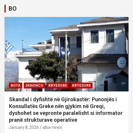
BO
BOTA
DENONCO
KRYESORE
KRYESORE
Skandal i dyfishtë në Gjirokastër: Punonjës i
Konsullatës Greke nën gjykim në Greqi,
dyshohet se vepronte paralelisht si informator
pranë strukturave operative
January 8, 2026
alba-news