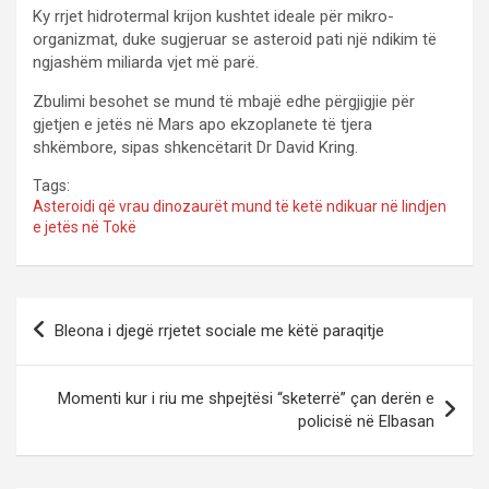
Ky rrjet hidrotermal krijon kushtet ideale për mikro-
organizmat, duke sugjeruar se asteroid pati një ndikim të
ngjashëm miliarda vjet më parë.
Zbulimi besohet se mund të mbajë edhe përgjigjie për
gjetjen e jetës në Mars apo ekzoplanete të tjera
shkëmbore, sipas shkencëtarit Dr David Kring.
Tags:
Asteroidi që vrau dinozaurët mund të ketë ndikuar në lindjen
e jetës në Tokë
P
Bleona i djegë rrjetet sociale me këtë paraqitje
o
s
Momenti kur i riu me shpejtësi “sketerrë” çan derën e
t
policisë në Elbasan
n