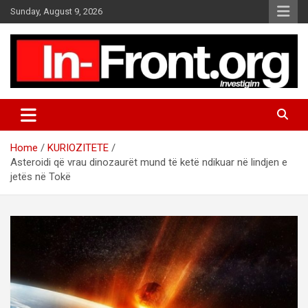
S
Sunday, August 9, 2026
k
i
p
t
o
c
o
n
t
Home
KURIOZITETE
e
Asteroidi që vrau dinozaurët mund të ketë ndikuar në lindjen e
n
jetës në Tokë
t