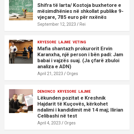
Shifra të larta/ Kostoja buxhetore e
mësimdhënies në shkollat publike 9-
vjeçare, 785 euro për nxënës
September 12, 2023
Rei
KRYESORE
LAJME
VETING
Mafia shantazh prokurorit Ervin
Karanxha, një person i bën padi: Jam
babai i vajzës suaj. (Ja çfarë zbuloi
analiza e ADN)
April 21, 2023
Orges
DENONCO
KRYESORE
LAJME
Lëkunden pozitat e Kreshnik
Hajdarit të Kuçovës, kërkohet
ndalimi i kandidimit më 14 maj; Ilirian
Celibashi në test
April 4, 2023
Orges