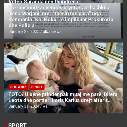
Video:Saranda nën thundrën e
korrupsionit/Zëvëndës kryetarja e bashkisë
Irena Marjani, mer “thesin me para” nga
Kompania “Kol Noku”, e implikuar Prokuroria
dhe Policia
January 28, 2025
alba-news
SHOWBIZ
SPORT
FOTO/ U bënë prindër pak muaj më parë, Dileta
Leota dhe portieri Loris Karius drejt altarit…
January 31, 2024
Rei
SPORT