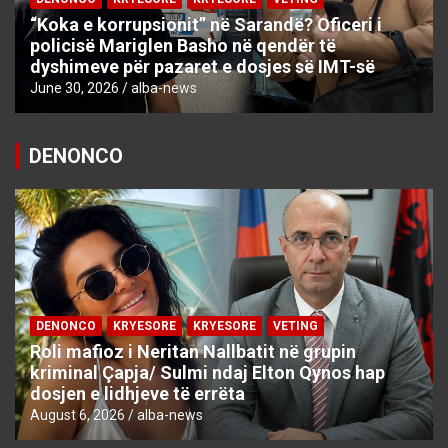
“Koka e korrupsionit” në Sarandë? Oficeri i
policisë Mariglen Basho në qendër të
dyshimeve për pazaret e dosjes së IMT-së
June 30, 2026
alba-news
DENONCO
DENONCO
KRYESORE
KRYESORE
VETING
Roli mafioz i Neritan Nallbatit në grupin
kriminal Çapja/ Sulmi ndaj Elton Qynos hap
dosjen e lidhjeve të errëta
August 6, 2026
alba-news