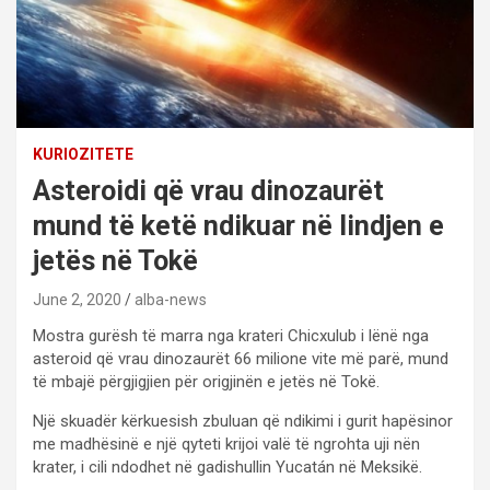
KURIOZITETE
Asteroidi që vrau dinozaurët
mund të ketë ndikuar në lindjen e
jetës në Tokë
June 2, 2020
alba-news
Mostra gurësh të marra nga krateri Chicxulub i lënë nga
asteroid që vrau dinozaurët 66 milione vite më parë, mund
të mbajë përgjigjien për origjinën e jetës në Tokë.
Një skuadër kërkuesish zbuluan që ndikimi i gurit hapësinor
me madhësinë e një qyteti krijoi valë të ngrohta uji nën
krater, i cili ndodhet në gadishullin Yucatán në Meksikë.