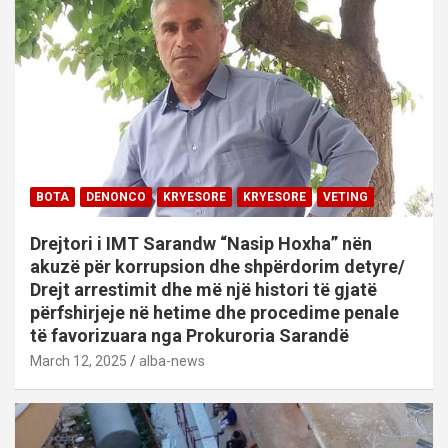
BOTA
DENONCO
KRYESORE
KRYESORE
VETING
Drejtori i IMT Sarandw “Nasip Hoxha” nën
akuzë për korrupsion dhe shpërdorim detyre/
Drejt arrestimit dhe më një histori të gjatë
përfshirjeje në hetime dhe procedime penale
të favorizuara nga Prokuroria Sarandë
March 12, 2025
alba-news