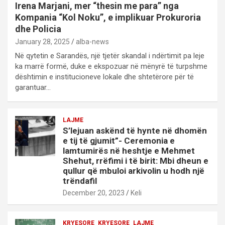
Irena Marjani, mer “thesin me para” nga
Kompania “Kol Noku”, e implikuar Prokuroria
dhe Policia
January 28, 2025
alba-news
Në qytetin e Sarandës, një tjetër skandal i ndërtimit pa leje
ka marrë formë, duke e ekspozuar në mënyrë të turpshme
dështimin e institucioneve lokale dhe shtetërore për të
garantuar…
LAJME
S’lejuan askënd të hynte në dhomën
e tij të gjumit”- Ceremonia e
lamtumirës në heshtje e Mehmet
Shehut, rrëfimi i të birit: Mbi dheun e
qullur që mbuloi arkivolin u hodh një
trëndafil
December 20, 2023
Keli
KRYESORE
KRYESORE
LAJME