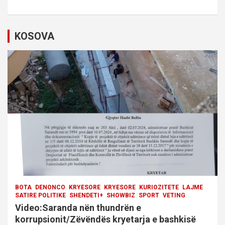
a
v
i
KOSOVA
g
a
t
i
o
n
BOTA
DENONCO
KRYESORE
KRYESORE
KURIOZITETE
LAJME
SATIRE POLITIKE
SHENDETI+
SHOWBIZ
SPORT
VETING
Video:Saranda nën thundrën e
korrupsionit/Zëvëndës kryetarja e bashkisë