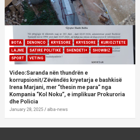
BOTA
DENONCO
KRYESORE
KRYESORE
KURIOZITETE
LAJME
SATIRE POLITIKE
SHENDETI+
SHOWBIZ
SPORT
VETING
Video:Saranda nën thundrën e
korrupsionit/Zëvëndës kryetarja e bashkisë
Irena Marjani, mer “thesin me para” nga
Kompania “Kol Noku”, e implikuar Prokuroria
dhe Policia
January 28, 2025
alba-news