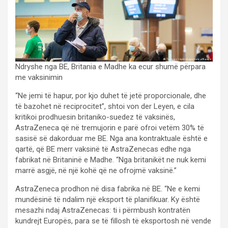
Ndryshe nga BE, Britania e Madhe ka ecur shumë përpara
me vaksinimin
“Ne jemi të hapur, por kjo duhet të jetë proporcionale, dhe
të bazohet në reciprocitet”, shtoi von der Leyen, e cila
kritikoi prodhuesin britaniko-suedez të vaksinës,
AstraZeneca që në tremujorin e parë ofroi vetëm 30% të
sasisë së dakorduar me BE. Nga ana kontraktuale është e
qartë, që BE merr vaksinë të AstraZenecas edhe nga
fabrikat në Britaninë e Madhe. “Nga britanikët ne nuk kemi
marrë asgjë, në një kohë që ne ofrojmë vaksinë.”
AstraZeneca prodhon në disa fabrika në BE. “Ne e kemi
mundësinë të ndalim një eksport të planifikuar. Ky është
mesazhi ndaj AstraZenecas: ti i përmbush kontratën
kundrejt Europës, para se të fillosh të eksportosh në vende