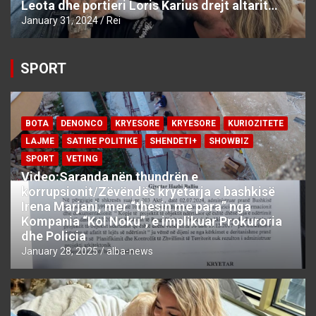
Leota dhe portieri Loris Karius drejt altarit…
January 31, 2024
Rei
SPORT
BOTA
DENONCO
KRYESORE
KRYESORE
KURIOZITETE
LAJME
SATIRE POLITIKE
SHENDETI+
SHOWBIZ
SPORT
VETING
Video:Saranda nën thundrën e
korrupsionit/Zëvëndës kryetarja e bashkisë
Irena Marjani, mer “thesin me para” nga
Kompania “Kol Noku”, e implikuar Prokuroria
dhe Policia
January 28, 2025
alba-news