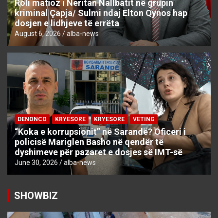
Roli mafioz i Neritan Nallbatit në grupin
kriminal Çapja/ Sulmi ndaj Elton Qynos hap
dosjen e lidhjeve të errëta
August 6, 2026
alba-news
DENONCO
KRYESORE
KRYESORE
VETING
“Koka e korrupsionit” në Sarandë? Oficeri i
policisë Mariglen Basho në qendër të
dyshimeve për pazaret e dosjes së IMT-së
June 30, 2026
alba-news
SHOWBIZ