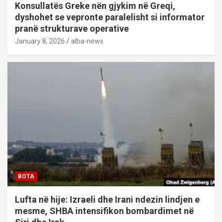
Konsullatës Greke nën gjykim në Greqi,
dyshohet se vepronte paralelisht si informator
pranë strukturave operative
January 8, 2026
alba-news
BOTA
Lufta në hije: Izraeli dhe Irani ndezin lindjen e
mesme, SHBA intensifikon bombardimet në