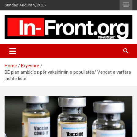
S
Sunday, August 9, 2026
k
i
p
t
o
c
o
n
t
Home
Kryesore
e
BE plan ambicioz për vaksinimin e popullatës/ Vendet e varfëra
n
jashtë liste
t