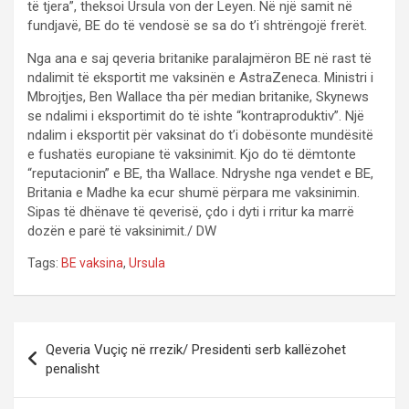
të tjera”, theksoi Ursula von der Leyen. Në një samit në
fundjavë, BE do të vendosë se sa do t’i shtrëngojë frerët.
Nga ana e saj qeveria britanike paralajmëron BE në rast të
ndalimit të eksportit me vaksinën e AstraZeneca. Ministri i
Mbrojtjes, Ben Wallace tha për median britanike, Skynews
se ndalimi i eksportimit do të ishte “kontraproduktiv”. Një
ndalim i eksportit për vaksinat do t’i dobësonte mundësitë
e fushatës europiane të vaksinimit. Kjo do të dëmtonte
“reputacionin” e BE, tha Wallace. Ndryshe nga vendet e BE,
Britania e Madhe ka ecur shumë përpara me vaksinimin.
Sipas të dhënave të qeverisë, çdo i dyti i rritur ka marrë
dozën e parë të vaksinimit./ DW
Tags:
BE vaksina
,
Ursula
P
Qeveria Vuçiç në rrezik/ Presidenti serb kallëzohet
o
penalisht
s