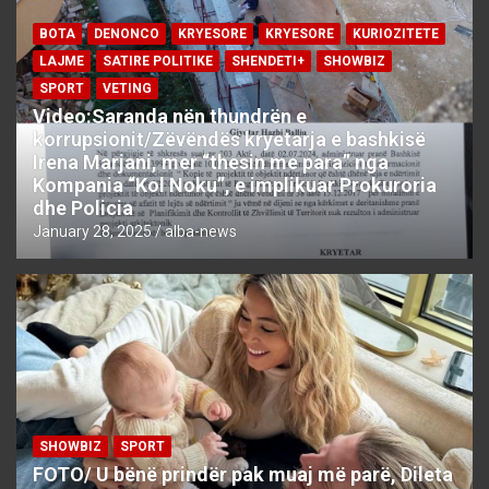
BOTA
DENONCO
KRYESORE
KRYESORE
KURIOZITETE
LAJME
SATIRE POLITIKE
SHENDETI+
SHOWBIZ
SPORT
VETING
Video:Saranda nën thundrën e
korrupsionit/Zëvëndës kryetarja e bashkisë
Irena Marjani, mer “thesin me para” nga
Kompania “Kol Noku”, e implikuar Prokuroria
dhe Policia
January 28, 2025
alba-news
SHOWBIZ
SPORT
FOTO/ U bënë prindër pak muaj më parë, Dileta