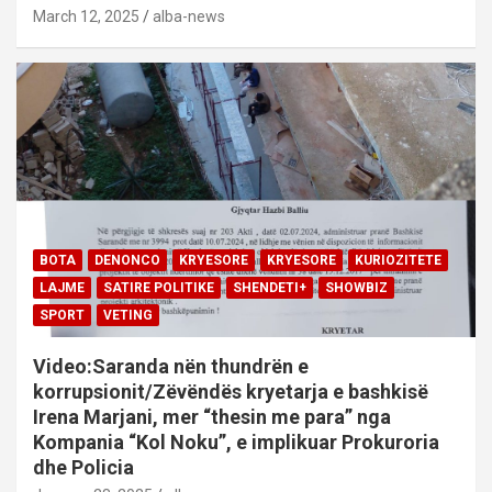
March 12, 2025
alba-news
BOTA
DENONCO
KRYESORE
KRYESORE
KURIOZITETE
LAJME
SATIRE POLITIKE
SHENDETI+
SHOWBIZ
SPORT
VETING
Video:Saranda nën thundrën e
korrupsionit/Zëvëndës kryetarja e bashkisë
Irena Marjani, mer “thesin me para” nga
Kompania “Kol Noku”, e implikuar Prokuroria
dhe Policia