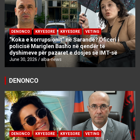
DENONCO
KRYESORE
KRYESORE
VETING
“Koka e korrupsionit” në Sarandë? Oficeri i
policisë Mariglen Basho në qendër të
dyshimeve për pazaret e dosjes së IMT-së
June 30, 2026
alba-news
DENONCO
DENONCO
KRYESORE
KRYESORE
VETING