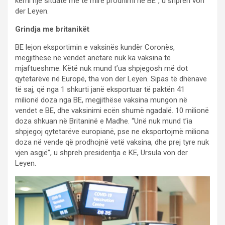
kemi një situatë më të mirë prodhimi në BE”, u shpreh von
der Leyen.
Grindja me britanikët
BE lejon eksportimin e vaksinës kundër Coronës,
megjithëse në vendet anëtare nuk ka vaksina të
mjaftueshme. Këtë nuk mund t’ua shpjegosh më dot
qytetarëve në Europë, tha von der Leyen. Sipas të dhënave
të saj, që nga 1 shkurti janë eksportuar të paktën 41
milionë doza nga BE, megjithëse vaksina mungon në
vendet e BE, dhe vaksinimi ecën shumë ngadalë. 10 milionë
doza shkuan në Britaninë e Madhe. “Unë nuk mund t’ia
shpjegoj qytetarëve europianë, pse ne eksportojmë miliona
doza në vende që prodhojnë vetë vaksina, dhe prej tyre nuk
vjen asgjë”, u shpreh presidentja e KE, Ursula von der
Leyen.