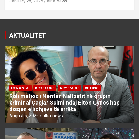
January 28, 2025
alba-news
AKTUALITET
DENONCO
KRYESORE
KRYESORE
VETING
Roli mafioz i Neritan Nallbatit në grupin
kriminal Çapja/ Sulmi ndaj Elton Qynos hap
dosjen e lidhjeve të errëta
August 6, 2026
alba-news