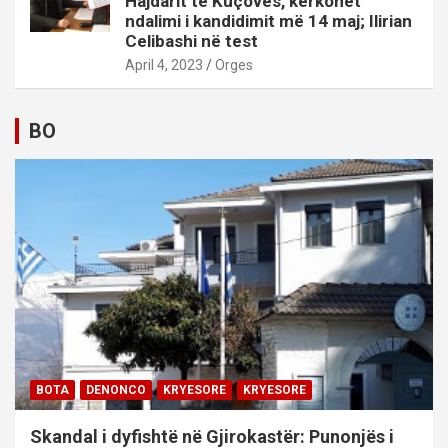
Hajdarit të Kuçovës, kërkohet
ndalimi i kandidimit më 14 maj; Ilirian
Celibashi në test
April 4, 2023
Orges
BO
BOTA
DENONCO
KRYESORE
KRYESORE
Skandal i dyfishtë në Gjirokastër: Punonjës i