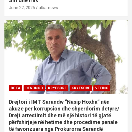
Siri dhe Irak
June 22, 2025
alba-news
BOTA
DENONCO
KRYESORE
KRYESORE
VETING
Drejtori i IMT Sarandw “Nasip Hoxha” nën
akuzë për korrupsion dhe shpërdorim detyre/
Drejt arrestimit dhe më një histori të gjatë
përfshirjeje në hetime dhe procedime penale
të favorizuara nga Prokuroria Sarandë