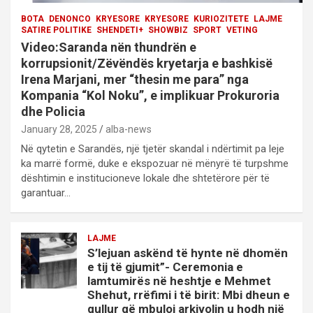
BOTA
DENONCO
KRYESORE
KRYESORE
KURIOZITETE
LAJME
SATIRE POLITIKE
SHENDETI+
SHOWBIZ
SPORT
VETING
Video:Saranda nën thundrën e
korrupsionit/Zëvëndës kryetarja e bashkisë
Irena Marjani, mer “thesin me para” nga
Kompania “Kol Noku”, e implikuar Prokuroria
dhe Policia
January 28, 2025
alba-news
Në qytetin e Sarandës, një tjetër skandal i ndërtimit pa leje
ka marrë formë, duke e ekspozuar në mënyrë të turpshme
dështimin e institucioneve lokale dhe shtetërore për të
garantuar…
LAJME
S’lejuan askënd të hynte në dhomën
e tij të gjumit”- Ceremonia e
lamtumirës në heshtje e Mehmet
Shehut, rrëfimi i të birit: Mbi dheun e
qullur që mbuloi arkivolin u hodh një