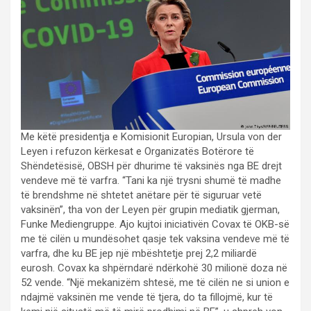
Me këtë presidentja e Komisionit Europian, Ursula von der
Leyen i refuzon kërkesat e Organizatës Botërore të
Shëndetësisë, OBSH për dhurime të vaksinës nga BE drejt
vendeve më të varfra. “Tani ka një trysni shumë të madhe
të brendshme në shtetet anëtare për të siguruar vetë
vaksinën”, tha von der Leyen për grupin mediatik gjerman,
Funke Mediengruppe. Ajo kujtoi iniciativën Covax të OKB-së
me të cilën u mundësohet qasje tek vaksina vendeve më të
varfra, dhe ku BE jep një mbështetje prej 2,2 miliardë
eurosh. Covax ka shpërndarë ndërkohë 30 milionë doza në
52 vende. “Një mekanizëm shtesë, me të cilën ne si union e
ndajmë vaksinën me vende të tjera, do ta fillojmë, kur të