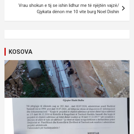
t
Vrau shokun e tij se ishin lidhur me të njëjtën vajzë/
Gjykata dënon me 10 vite burg Noel Dishin
n
a
v
i
KOSOVA
g
a
t
i
o
n