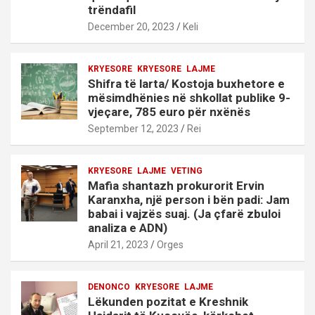
trëndafil
December 20, 2023
Keli
KRYESORE
KRYESORE
LAJME
Shifra të larta/ Kostoja buxhetore e
mësimdhënies në shkollat publike 9-
vjeçare, 785 euro për nxënës
September 12, 2023
Rei
KRYESORE
LAJME
VETING
Mafia shantazh prokurorit Ervin
Karanxha, një person i bën padi: Jam
babai i vajzës suaj. (Ja çfarë zbuloi
analiza e ADN)
April 21, 2023
Orges
DENONCO
KRYESORE
LAJME
Lëkunden pozitat e Kreshnik