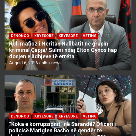
DENONCO
KRYESORE
KRYESORE
VETING
Roli mafioz i Neritan Nallbatit në grupin
kriminal Çapja/ Sulmi ndaj Elton Qynos hap
dosjen e lidhjeve të errëta
August 6, 2026
alba-news
DENONCO
KRYESORE
KRYESORE
VETING
“Koka e korrupsionit” në Sarandë? Oficeri i
policisë Mariglen Basho në qendër të