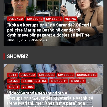
DENONCO
KRYESORE
KRYESORE
VETING
“Koka e korrupsionit” në Sarandë? Oficeri i
policisë Mariglen Basho në qendër të
dyshimeve për pazaret e dosjes së IMT-së
June 30, 2026
alba-news
SHOWBIZ
BOTA
DENONCO
KRYESORE
KRYESORE
KURIOZITETE
LAJME
SATIRE POLITIKE
SHENDETI+
SHOWBIZ
SPORT
VETING
Video:Saranda nën thundrën e
korrupsionit/Zëvëndës kryetarja e bashkisë
Irena Marjani, mer “thesin me para” nga