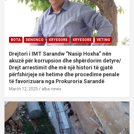
BOTA
DENONCO
KRYESORE
KRYESORE
VETING
Drejtori i IMT Sarandw “Nasip Hoxha” nën
akuzë për korrupsion dhe shpërdorim detyre/
Drejt arrestimit dhe më një histori të gjatë
përfshirjeje në hetime dhe procedime penale
të favorizuara nga Prokuroria Sarandë
March 12, 2025
alba-news