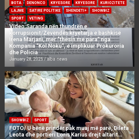
BOTA
DENONCO
KRYESORE
KRYESORE
KURIOZITETE
LAJME
SATIRE POLITIKE
SHENDETI+
SHOWBIZ
SPORT
VETING
Video:Saranda nën thundrën e
korrupsionit/Zëvëndës kryetarja e bashkisë
Irena Marjani, mer “thesin me para” nga
Kompania “Kol Noku”, e implikuar Prokuroria
dhe Policia
January 28, 2025
alba-news
SHOWBIZ
SPORT
FOTO/ U bënë prindër pak muaj më parë, Dileta
Leota dhe portieri Loris Karius drejt altarit…