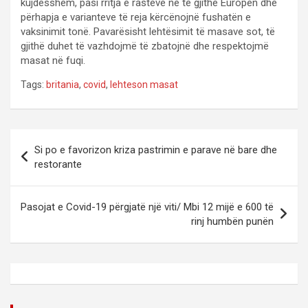
kujdesshëm, pasi rritja e rasteve në të gjithë Europën dhe
përhapja e varianteve të reja kërcënojnë fushatën e
vaksinimit tonë. Pavarësisht lehtësimit të masave sot, të
gjithë duhet të vazhdojmë të zbatojnë dhe respektojmë
masat në fuqi.
Tags:
britania
,
covid
,
lehteson masat
P
Si po e favorizon kriza pastrimin e parave në bare dhe
o
restorante
s
t
Pasojat e Covid-19 përgjatë një viti/ Mbi 12 mijë e 600 të
rinj humbën punën
n
a
v
i