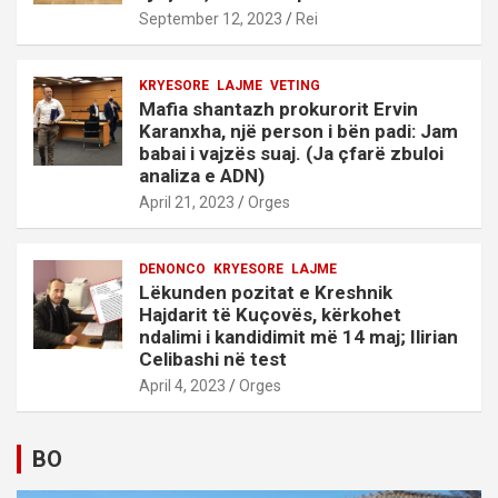
September 12, 2023
Rei
KRYESORE
LAJME
VETING
Mafia shantazh prokurorit Ervin
Karanxha, një person i bën padi: Jam
babai i vajzës suaj. (Ja çfarë zbuloi
analiza e ADN)
April 21, 2023
Orges
DENONCO
KRYESORE
LAJME
Lëkunden pozitat e Kreshnik
Hajdarit të Kuçovës, kërkohet
ndalimi i kandidimit më 14 maj; Ilirian
Celibashi në test
April 4, 2023
Orges
BO