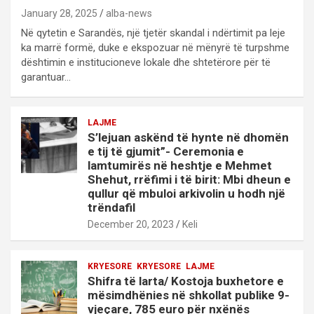
January 28, 2025
alba-news
Në qytetin e Sarandës, një tjetër skandal i ndërtimit pa leje
ka marrë formë, duke e ekspozuar në mënyrë të turpshme
dështimin e institucioneve lokale dhe shtetërore për të
garantuar…
LAJME
S’lejuan askënd të hynte në dhomën
e tij të gjumit”- Ceremonia e
lamtumirës në heshtje e Mehmet
Shehut, rrëfimi i të birit: Mbi dheun e
qullur që mbuloi arkivolin u hodh një
trëndafil
December 20, 2023
Keli
KRYESORE
KRYESORE
LAJME
Shifra të larta/ Kostoja buxhetore e
mësimdhënies në shkollat publike 9-
vjeçare, 785 euro për nxënës