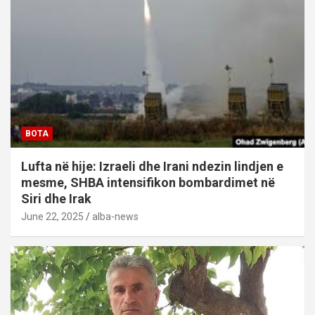
BOTA
Lufta në hije: Izraeli dhe Irani ndezin lindjen e
mesme, SHBA intensifikon bombardimet në
Siri dhe Irak
June 22, 2025
alba-news