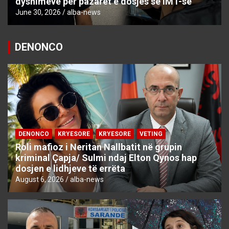
dyshimeve për pazaret e dosjes së IMT-së
June 30, 2026
alba-news
DENONCO
DENONCO
KRYESORE
KRYESORE
VETING
Roli mafioz i Neritan Nallbatit në grupin
kriminal Çapja/ Sulmi ndaj Elton Qynos hap
dosjen e lidhjeve të errëta
August 6, 2026
alba-news