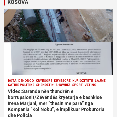
KOSOVA
g
a
t
i
o
n
BOTA
DENONCO
KRYESORE
KRYESORE
KURIOZITETE
LAJME
SATIRE POLITIKE
SHENDETI+
SHOWBIZ
SPORT
VETING
Video:Saranda nën thundrën e
korrupsionit/Zëvëndës kryetarja e bashkisë
Irena Marjani, mer “thesin me para” nga
Kompania “Kol Noku”, e implikuar Prokuroria
dhe Policia