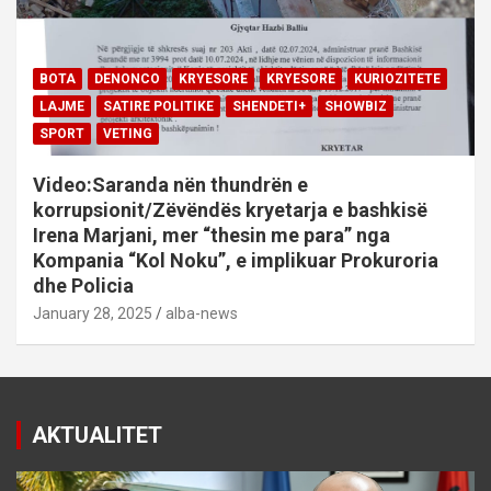
BOTA
DENONCO
KRYESORE
KRYESORE
KURIOZITETE
LAJME
SATIRE POLITIKE
SHENDETI+
SHOWBIZ
SPORT
VETING
Video:Saranda nën thundrën e
korrupsionit/Zëvëndës kryetarja e bashkisë
Irena Marjani, mer “thesin me para” nga
Kompania “Kol Noku”, e implikuar Prokuroria
dhe Policia
January 28, 2025
alba-news
AKTUALITET