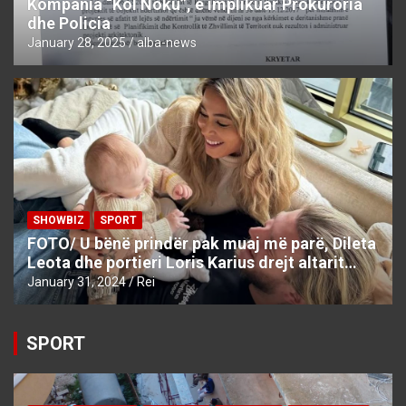
Kompania “Kol Noku”, e implikuar Prokuroria
dhe Policia
January 28, 2025
alba-news
SHOWBIZ
SPORT
FOTO/ U bënë prindër pak muaj më parë, Dileta
Leota dhe portieri Loris Karius drejt altarit…
January 31, 2024
Rei
SPORT