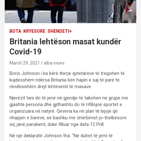
BOTA
KRYESORE
SHENDETI+
Britania lehtëson masat kundër
Covid-19
March 29, 2021
alba-news
Boris Johnson i ka bërë thirrje qytetarëve të tregohen të
kujdesshëm ndërsa Britania bën hapin e saj të parë të
rëndësishëm drejt lehtësimit të masave.
Njerëzit tani do të jenë në gjendje të takohen në grupe me
gjashtë persona dhe gjithashtu do të rifillojnë sportet e
organizuara në natyrë. Qeveria ka në plan të lejojë që
rihapjen e bareve, së bashku me shërbimet jo-thelbësore
siç janë parukierit, duke filluar nga data 12 Prill.
Në një deklaratë Johnson tha: “Ne duhet të jemi të