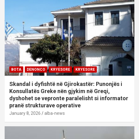
BOTA
DENONCO
KRYESORE
KRYESORE
Skandal i dyfishtë në Gjirokastër: Punonjës i
Konsullatës Greke nën gjykim në Greqi,
dyshohet se vepronte paralelisht si informator
pranë strukturave operative
January 8, 2026
alba-news