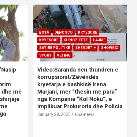
BOTA
DENONCO
KRYESORE
KRYESORE
KURIOZITETE
LAJME
SATIRE POLITIKE
SHENDETI+
SHOWBIZ
SPORT
VETING
 “Nasip
Video:Saranda nën thundrën e
korrupsionit/Zëvëndës
orim
kryetarja e bashkisë Irena
it dhe më
Marjani, mer “thesin me para”
shirjeje
nga Kompania “Kol Noku”, e
ime
implikuar Prokuroria dhe Policia
nga
January 28, 2025
alba-news
E
BOTA
DENONCO
KRYESORE
AJME
KRYESORE
KURIOZITETE
LAJME