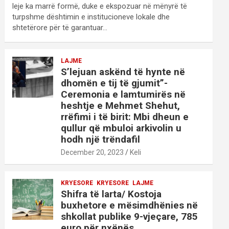
leje ka marrë formë, duke e ekspozuar në mënyrë të
turpshme dështimin e institucioneve lokale dhe
shtetërore për të garantuar…
LAJME
S’lejuan askënd të hynte në
dhomën e tij të gjumit”-
Ceremonia e lamtumirës në
heshtje e Mehmet Shehut,
rrëfimi i të birit: Mbi dheun e
qullur që mbuloi arkivolin u
hodh një trëndafil
December 20, 2023
Keli
KRYESORE
KRYESORE
LAJME
Shifra të larta/ Kostoja
buxhetore e mësimdhënies në
shkollat publike 9-vjeçare, 785
euro për nxënës