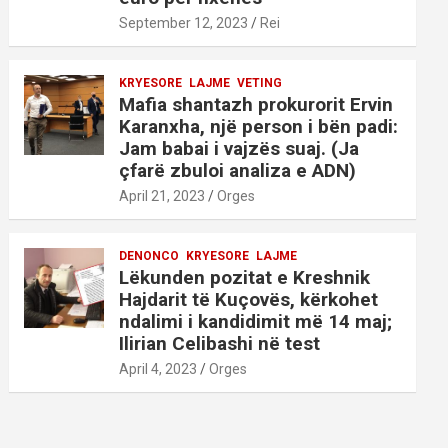
September 12, 2023
Rei
KRYESORE
LAJME
VETING
Mafia shantazh prokurorit Ervin
Karanxha, një person i bën padi:
Jam babai i vajzës suaj. (Ja
çfarë zbuloi analiza e ADN)
April 21, 2023
Orges
DENONCO
KRYESORE
LAJME
Lëkunden pozitat e Kreshnik
Hajdarit të Kuçovës, kërkohet
ndalimi i kandidimit më 14 maj;
Ilirian Celibashi në test
April 4, 2023
Orges