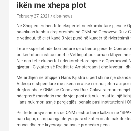
ikën me xhepa plot
February 27, 2021
alba-news
Në Shqipëri erdhën tetë ekspertët ndërkombëtarë pjesë e O
bashkuan kështu drejtoreshës së ONM-së Genoveva Ruiz Cal
e vetingut, të cilët kanë 3 vjet punë në kuadër të rivlerësimi
Tetë ekspertët ndërkombëtarë që u bënte pjesë te Operaci
po këshilloni institucionet e Vettingut por, ama u kthyen në 
Një nga tetë ekspertët ndërkombëtarë pjesë e Operacionit N
gjyqtar i Gjykatës së Rrethit të Amsterdamit dhe kryetar i 
Me ardhjen në Shqipëri Hans Kijlstra u përfshi në një skand
Videoja e shpëndarë me skena erotike i rrënoi jetën atij por 
drejtoresha e ONM-së Genoveva Ruiz Calavera mori menjëher
ndërprerë mandatin me dy vjet pasi atij nuk i mjaftoj një lidh
Hans nuk mori asnjë përgjegjësi penale pasi institutcioni i 
Për këtë arsye shefes së ONM i është bërë kallzim në “SPA
pa u lagur, u largua nga detyra pasi shkatërroi atë pak drej
mundi dhe më kryesorja pa asnjë procedim penal.