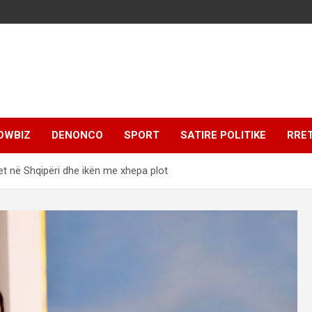
OWBIZ
DENONCO
SPORT
SATIRE POLITIKE
RRE
et në Shqipëri dhe ikën me xhepa plot