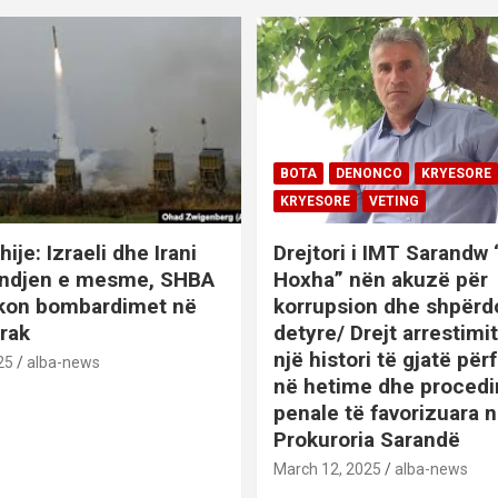
BOTA
DENONCO
KRYESORE
KRYESORE
VETING
hije: Izraeli dhe Irani
Drejtori i IMT Sarandw
indjen e mesme, SHBA
Hoxha” nën akuzë për
ikon bombardimet në
korrupsion dhe shpërd
Irak
detyre/ Drejt arrestim
një histori të gjatë përf
25
alba-news
në hetime dhe proced
penale të favorizuara 
Prokuroria Sarandë
BOTA
DENONCO
KRYESOR
March 12, 2025
alba-news
KRYESORE
KURIOZITETE
L