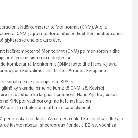
peracionit Ndërkombëtar të Monitorimit (ONM). Ato iu
avera. ONM-ja po monitoron dhe po këshillon institucionet
t të gjykatësve dhe prokurorëve.
onit Ndërkombëtar të Monitorimit (ONM) po monitoronin dhe
një problem në sistemin e drejtësisë.
dërkombëtar të Monitorimit (ONM) ishte dhe Hans Kijlstra,
dhomës për ekstradimet dhe Urdhër Arrestet Evropiane.
al seksual me një punonjëse të KPK-së.
i gjithë ky skandal binte në kurriz të ONM-së. Kesisoj
ë masa dhe e ka larguar hamshorin Hans Kijlstra , duke i
je në KPK por vazhdoi orgji në këtë institucion.
ONM arriti ta mbulonte mjaft mirë këtë skandal.
K” për moskallzim krimi. Ama mesa duket ka shpëtuar dhe ajo
tësi që kishte mbetur, shpërdoruan fondet e BE-së, vodhi sa