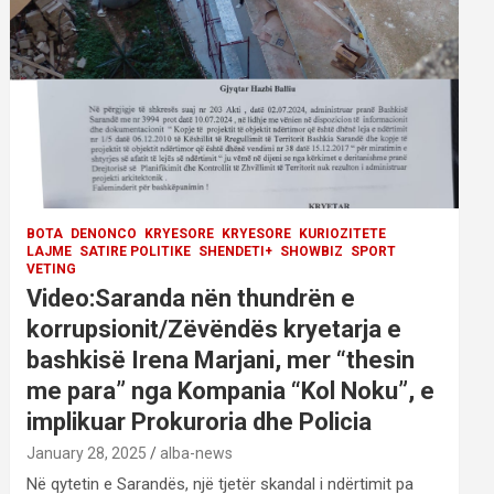
BOTA
DENONCO
KRYESORE
KRYESORE
KURIOZITETE
LAJME
SATIRE POLITIKE
SHENDETI+
SHOWBIZ
SPORT
VETING
Video:Saranda nën thundrën e
korrupsionit/Zëvëndës kryetarja e
bashkisë Irena Marjani, mer “thesin
me para” nga Kompania “Kol Noku”, e
implikuar Prokuroria dhe Policia
January 28, 2025
alba-news
Në qytetin e Sarandës, një tjetër skandal i ndërtimit pa