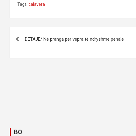
Tags:
calavera
P
DETAJE/ Në pranga për vepra të ndryshme penale
o
s
t
n
a
v
i
g
BO