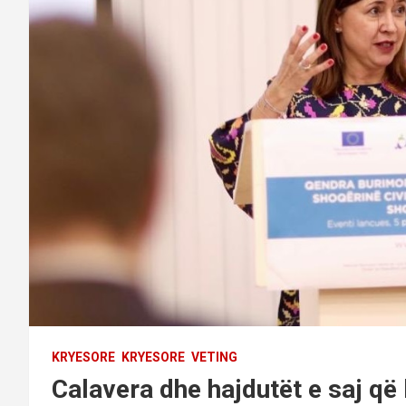
KRYESORE
KRYESORE
VETING
Calavera dhe hajdutët e saj që