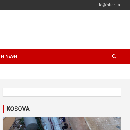
Info@infront.al
TH NESH
KOSOVA