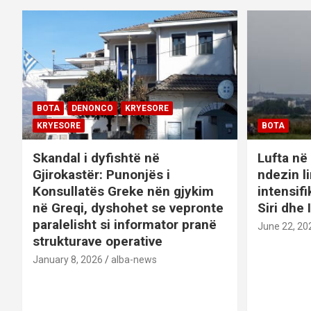
a
t
i
o
BOTA
DENONCO
KRYESORE
KRYESORE
BOTA
n
Skandal i dyfishtë në
Lufta në 
Gjirokastër: Punonjës i
ndezin l
Konsullatës Greke nën gjykim
intensif
në Greqi, dyshohet se vepronte
Siri dhe 
paralelisht si informator pranë
June 22, 20
strukturave operative
January 8, 2026
alba-news