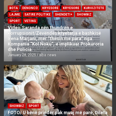
BOTA
DENONCO
KRYESORE
KRYESORE
KURIOZITETE
LAJME
SATIRE POLITIKE
SHENDETI+
SHOWBIZ
SPORT
VETING
Video:Saranda nën thundrën e
korrupsionit/Zëvëndës kryetarja e bashkisë
Irena Marjani, mer “thesin me para” nga
Kompania “Kol Noku”, e implikuar Prokuroria
dhe Policia
January 28, 2025
alba-news
SHOWBIZ
SPORT
FOTO/ U bënë prindër pak muaj më parë, Dileta