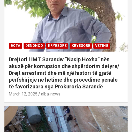
BOTA
DENONCO
KRYESORE
KRYESORE
VETING
Drejtori i IMT Sarandw “Nasip Hoxha” nën
akuzë për korrupsion dhe shpërdorim detyre/
Drejt arrestimit dhe më një histori të gjatë
përfshirjeje në hetime dhe procedime penale
të favorizuara nga Prokuroria Sarandë
March 12, 2025
alba-news