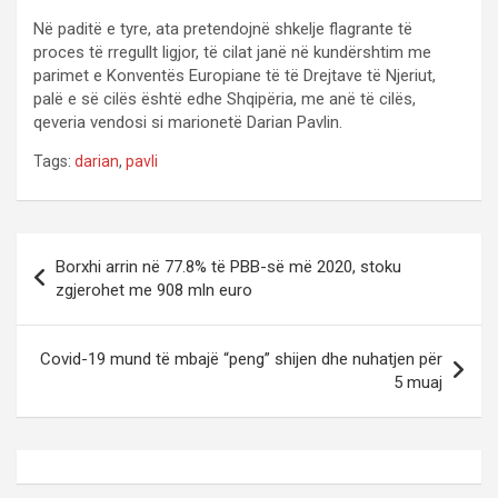
Në paditë e tyre, ata pretendojnë shkelje flagrante të
proces të rregullt ligjor, të cilat janë në kundërshtim me
parimet e Konventës Europiane të të Drejtave të Njeriut,
palë e së cilës është edhe Shqipëria, me anë të cilës,
qeveria vendosi si marionetë Darian Pavlin.
Tags:
darian
,
pavli
P
Borxhi arrin në 77.8% të PBB-së më 2020, stoku
o
zgjerohet me 908 mln euro
s
t
Covid-19 mund të mbajë “peng” shijen dhe nuhatjen për
5 muaj
n
a
v