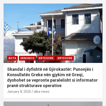
BOTA
DENONCO
KRYESORE
KRYESORE
Skandal i dyfishtë në Gjirokastër: Punonjës i
Konsullatës Greke nën gjykim në Greqi,
dyshohet se vepronte paralelisht si informator
pranë strukturave operative
January 8, 2026
alba-news