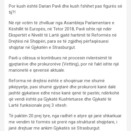
Por kush është Darian Pavli dhe kush fshihet pas figurës së
tij?!
Në një votim të zhvilluar nga Asambleja Parlamentare e
Këshillit të Europës, në Tetor 2018, Pavli ishte një ndër
Ekspertët e Nivelit të Lartë gjatë hartimit të Reformës në
Drejtësi në Shqipëri, para se të zgjidhej përfaqësuesi
shqiptar në Gjykatën e Strasburgut.
Pavli u cilësua si kontribues në procesin rivlerësimit të
gjyqtarëve dhe prokurorëve (Vetting), por në fakt ishte një
marionetë e qeverisë aktuale.
Reforma në drejtësi është e shoqëruar me shumë
pikëpyetje, pasi shumë gjyqtarë dhe prokurorë kanë dalë
jashtë gjykatave edhe nëse kanë qenë të pastër, ndërkohë
që vendi është pa Gjykatë Kushtetuese dhe Gjykatë të
Lartë funksionale prej 3 vitesh.
Të paktën 20 prej tyre, nga radhët e atyre që janë shkarkuar
me vendim të formës së prerë nga strukturat shqiptare, i
janë drejtuar me ankim Gjykatës së Strasburgut.