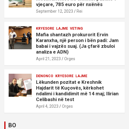
vjeçare, 785 euro për nxënës
September 12, 2023
Rei
KRYESORE
LAJME
VETING
Mafia shantazh prokurorit Ervin
Karanxha, një person i bën padi: Jam
babai i vajzës suaj. (Ja çfarë zbuloi
analiza e ADN)
April 21, 2023
Orges
DENONCO
KRYESORE
LAJME
Lëkunden pozitat e Kreshnik
Hajdarit të Kuçovës, kërkohet
ndalimi i kandidimit më 14 maj; Ilirian
Celibashi në test
April 4, 2023
Orges
BO