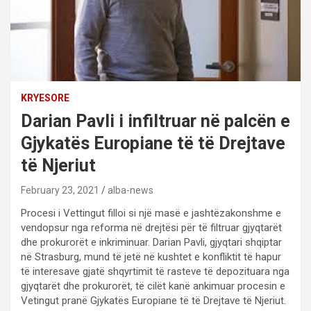
KRYESORE
Darian Pavli i infiltruar në palcën e
Gjykatës Europiane të të Drejtave
të Njeriut
February 23, 2021
alba-news
Procesi i Vettingut filloi si një masë e jashtëzakonshme e
vendopsur nga reforma në drejtësi për të filtruar gjyqtarët
dhe prokurorët e inkriminuar. Darian Pavli, gjyqtari shqiptar
në Strasburg, mund të jetë në kushtet e konfliktit të hapur
të interesave gjatë shqyrtimit të rasteve të depozituara nga
gjyqtarët dhe prokurorët, të cilët kanë ankimuar procesin e
Vetingut pranë Gjykatës Europiane të të Drejtave të Njeriut.