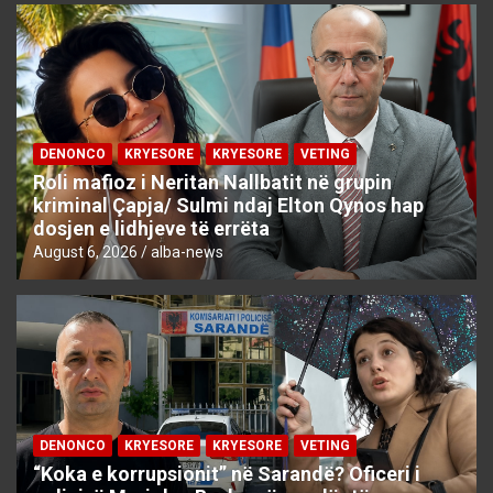
DENONCO
KRYESORE
KRYESORE
VETING
Roli mafioz i Neritan Nallbatit në grupin
kriminal Çapja/ Sulmi ndaj Elton Qynos hap
dosjen e lidhjeve të errëta
August 6, 2026
alba-news
DENONCO
KRYESORE
KRYESORE
VETING
“Koka e korrupsionit” në Sarandë? Oficeri i