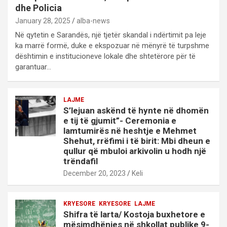
dhe Policia
January 28, 2025
alba-news
Në qytetin e Sarandës, një tjetër skandal i ndërtimit pa leje
ka marrë formë, duke e ekspozuar në mënyrë të turpshme
dështimin e institucioneve lokale dhe shtetërore për të
garantuar…
LAJME
S’lejuan askënd të hynte në dhomën
e tij të gjumit”- Ceremonia e
lamtumirës në heshtje e Mehmet
Shehut, rrëfimi i të birit: Mbi dheun e
qullur që mbuloi arkivolin u hodh një
trëndafil
December 20, 2023
Keli
KRYESORE
KRYESORE
LAJME
Shifra të larta/ Kostoja buxhetore e
mësimdhënies në shkollat publike 9-