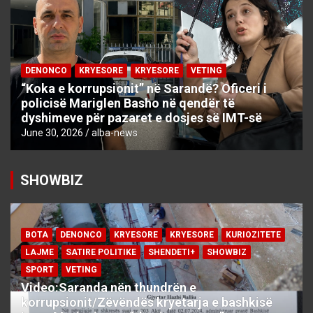
DENONCO
KRYESORE
KRYESORE
VETING
“Koka e korrupsionit” në Sarandë? Oficeri i
policisë Mariglen Basho në qendër të
dyshimeve për pazaret e dosjes së IMT-së
June 30, 2026
alba-news
SHOWBIZ
BOTA
DENONCO
KRYESORE
KRYESORE
KURIOZITETE
LAJME
SATIRE POLITIKE
SHENDETI+
SHOWBIZ
SPORT
VETING
Video:Saranda nën thundrën e
korrupsionit/Zëvëndës kryetarja e bashkisë