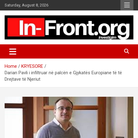
S
Saturday, August 8, 2026
k
i
p
t
o
c
o
n
t
Home
KRYESORE
e
Darian Pavli i infiltruar në palcën e Gjykatës Europiane të të
n
Drejtave të Njeriut
t