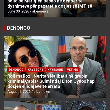
policisë Mariglen Basho në qendër të
dyshimeve për pazaret e dosjes së IMT-së
June 30, 2026
alba-news
DENONCO
DENONCO
KRYESORE
KRYESORE
VETING
Roli mafioz i Neritan Nallbatit në grupin
kriminal Çapja/ Sulmi ndaj Elton Qynos hap
dosjen e lidhjeve të errëta
August 6, 2026
alba-news