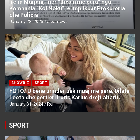
Irena Marjani, mer “thesin me para” nga
Kompania “Kol Noku”, e implikuar Prokuroria
dhe Policia
January 28, 2025
alba-news
SHOWBIZ
SPORT
FOTO/ U bënë prindër pak muaj më parë, Dileta
Leota dhe portieri Loris Karius drejt altarit…
January 31, 2024
Rei
SPORT