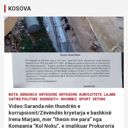
i
KOSOVA
g
a
t
i
o
n
BOTA
DENONCO
KRYESORE
KRYESORE
KURIOZITETE
LAJME
SATIRE POLITIKE
SHENDETI+
SHOWBIZ
SPORT
VETING
Video:Saranda nën thundrën e
korrupsionit/Zëvëndës kryetarja e bashkisë
Irena Marjani, mer “thesin me para” nga
Kompania “Kol Noku”, e implikuar Prokuroria