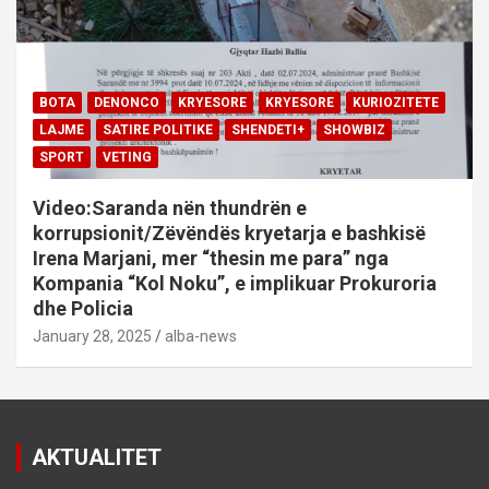
BOTA
DENONCO
KRYESORE
KRYESORE
KURIOZITETE
LAJME
SATIRE POLITIKE
SHENDETI+
SHOWBIZ
SPORT
VETING
Video:Saranda nën thundrën e
korrupsionit/Zëvëndës kryetarja e bashkisë
Irena Marjani, mer “thesin me para” nga
Kompania “Kol Noku”, e implikuar Prokuroria
dhe Policia
January 28, 2025
alba-news
AKTUALITET