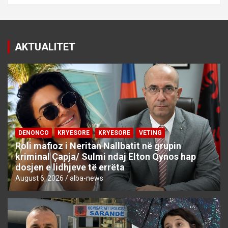
AKTUALITET
DENONCO
KRYESORE
KRYESORE
VETING
Roli mafioz i Neritan Nallbatit në grupin
kriminal Çapja/ Sulmi ndaj Elton Qynos hap
dosjen e lidhjeve të errëta
August 6, 2026
alba-news