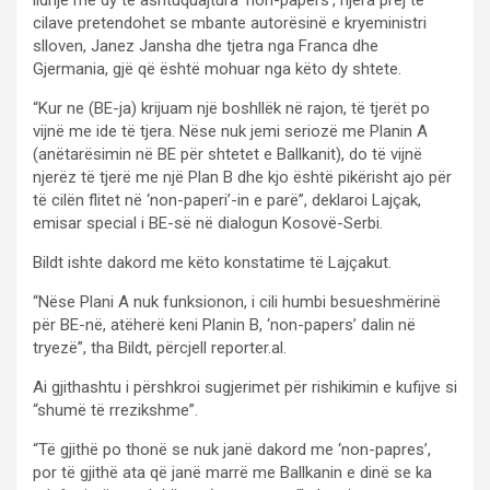
cilave pretendohet se mbante autorësinë e kryeministri
slloven, Janez Jansha dhe tjetra nga Franca dhe
Gjermania, gjë që është mohuar nga këto dy shtete.
“Kur ne (BE-ja) krijuam një boshllëk në rajon, të tjerët po
vijnë me ide të tjera. Nëse nuk jemi seriozë me Planin A
(anëtarësimin në BE për shtetet e Ballkanit), do të vijnë
njerëz të tjerë me një Plan B dhe kjo është pikërisht ajo për
të cilën flitet në ‘non-paperi’-in e parë”, deklaroi Lajçak,
emisar special i BE-së në dialogun Kosovë-Serbi.
Bildt ishte dakord me këto konstatime të Lajçakut.
“Nëse Plani A nuk funksionon, i cili humbi besueshmërinë
për BE-në, atëherë keni Planin B, ‘non-papers’ dalin në
tryezë”, tha Bildt, përcjell reporter.al.
Ai gjithashtu i përshkroi sugjerimet për rishikimin e kufijve si
“shumë të rrezikshme”.
“Të gjithë po thonë se nuk janë dakord me ‘non-papres’,
por të gjithë ata që janë marrë me Ballkanin e dinë se ka