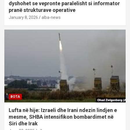
dyshohet se vepronte paralelisht si informator
pranë strukturave operative
January 8, 2026
alba-news
BOTA
Lufta në hije: Izraeli dhe Irani ndezin lindjen e
mesme, SHBA intensifikon bombardimet në
Siri dhe Irak