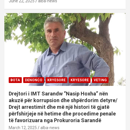
June 22, 2025
alba-news
BOTA
DENONCO
KRYESORE
KRYESORE
VETING
Drejtori i IMT Sarandw “Nasip Hoxha” nën
akuzë për korrupsion dhe shpërdorim detyre/
Drejt arrestimit dhe më një histori të gjatë
përfshirjeje në hetime dhe procedime penale
të favorizuara nga Prokuroria Sarandë
March 12, 2025
alba-news