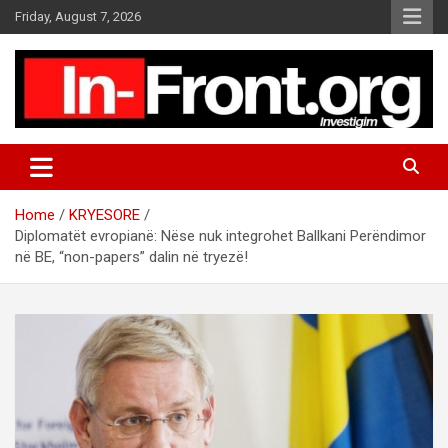
S
Friday, August 7, 2026
k
i
p
t
o
c
o
n
t
Home
KRYESORE
e
Diplomatët evropianë: Nëse nuk integrohet Ballkani Perëndimor
n
në BE, “non-papers” dalin në tryezë!
t