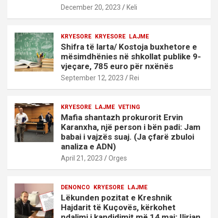
December 20, 2023
Keli
KRYESORE
KRYESORE
LAJME
Shifra të larta/ Kostoja buxhetore e
mësimdhënies në shkollat publike 9-
vjeçare, 785 euro për nxënës
September 12, 2023
Rei
KRYESORE
LAJME
VETING
Mafia shantazh prokurorit Ervin
Karanxha, një person i bën padi: Jam
babai i vajzës suaj. (Ja çfarë zbuloi
analiza e ADN)
April 21, 2023
Orges
DENONCO
KRYESORE
LAJME
Lëkunden pozitat e Kreshnik
Hajdarit të Kuçovës, kërkohet
ndalimi i kandidimit më 14 maj; Ilirian