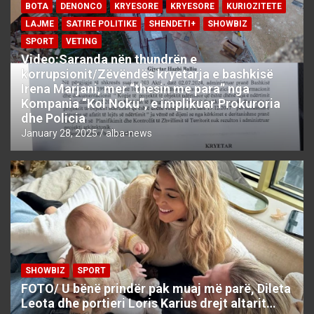
BOTA
DENONCO
KRYESORE
KRYESORE
KURIOZITETE
LAJME
SATIRE POLITIKE
SHENDETI+
SHOWBIZ
SPORT
VETING
Video:Saranda nën thundrën e
korrupsionit/Zëvëndës kryetarja e bashkisë
Irena Marjani, mer “thesin me para” nga
Kompania “Kol Noku”, e implikuar Prokuroria
dhe Policia
January 28, 2025
alba-news
SHOWBIZ
SPORT
FOTO/ U bënë prindër pak muaj më parë, Dileta
Leota dhe portieri Loris Karius drejt altarit…