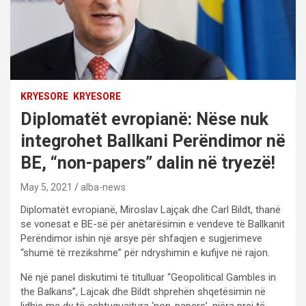
KRYESORE
KRYESORE
Diplomatët evropianë: Nëse nuk
integrohet Ballkani Perëndimor në
BE, “non-papers” dalin në tryezë!
May 5, 2021
alba-news
Diplomatët evropianë, Miroslav Lajçak dhe Carl Bildt, thanë
se vonesat e BE-së për anëtarësimin e vendeve të Ballkanit
Perëndimor ishin një arsye për shfaqjen e sugjerimeve
“shumë të rrezikshme” për ndryshimin e kufijve në rajon.
Në një panel diskutimi të titulluar “Geopolitical Gambles in
the Balkans”, Lajcak dhe Bildt shprehën shqetësimin në
lidhje me dy të ashtuquajtura ‘non-papers’, njëra prej të