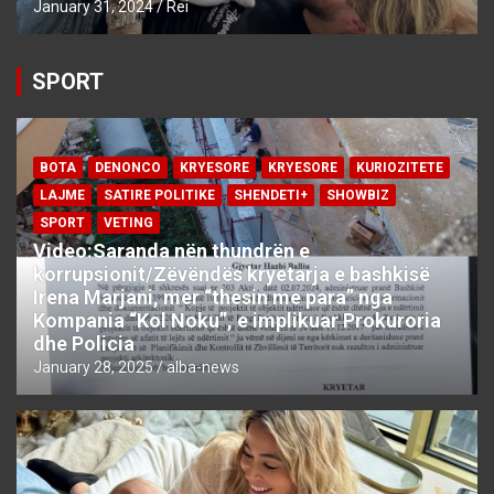
January 31, 2024
Rei
SPORT
BOTA
DENONCO
KRYESORE
KRYESORE
KURIOZITETE
LAJME
SATIRE POLITIKE
SHENDETI+
SHOWBIZ
SPORT
VETING
Video:Saranda nën thundrën e
korrupsionit/Zëvëndës kryetarja e bashkisë
Irena Marjani, mer “thesin me para” nga
Kompania “Kol Noku”, e implikuar Prokuroria
dhe Policia
January 28, 2025
alba-news