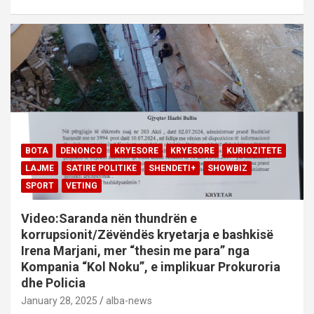
BOTA
DENONCO
KRYESORE
KRYESORE
KURIOZITETE
LAJME
SATIRE POLITIKE
SHENDETI+
SHOWBIZ
SPORT
VETING
Video:Saranda nën thundrën e
korrupsionit/Zëvëndës kryetarja e bashkisë
Irena Marjani, mer “thesin me para” nga
Kompania “Kol Noku”, e implikuar Prokuroria
dhe Policia
January 28, 2025
alba-news