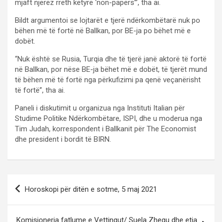
mjaft njerëz rreth këtyre ‘non-papers’”, tha ai.
Bildt argumentoi se lojtarët e tjerë ndërkombëtarë nuk po
bëhen më të fortë në Ballkan, por BE-ja po bëhet më e
dobët.
“Nuk është se Rusia, Turqia dhe të tjerë janë aktorë të fortë
në Ballkan, por nëse BE-ja bëhet më e dobët, të tjerët mund
të bëhen më të fortë nga përkufizimi pa qenë veçanërisht
të fortë”, tha ai.
Paneli i diskutimit u organizua nga Instituti Italian për
Studime Politike Ndërkombëtare, ISPI, dhe u moderua nga
Tim Judah, korrespondent i Ballkanit për The Economist
dhe president i bordit të BIRN.
P
Horoskopi për ditën e sotme, 5 maj 2021
o
s
Komisionerja fatlume e Vettingut/ Suela Zhegu dhe etja