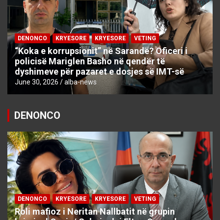
DENONCO
KRYESORE
KRYESORE
VETING
“Koka e korrupsionit” në Sarandë? Oficeri i
policisë Mariglen Basho në qendër të
dyshimeve për pazaret e dosjes së IMT-së
June 30, 2026
alba-news
DENONCO
DENONCO
KRYESORE
KRYESORE
VETING
Roli mafioz i Neritan Nallbatit në grupin