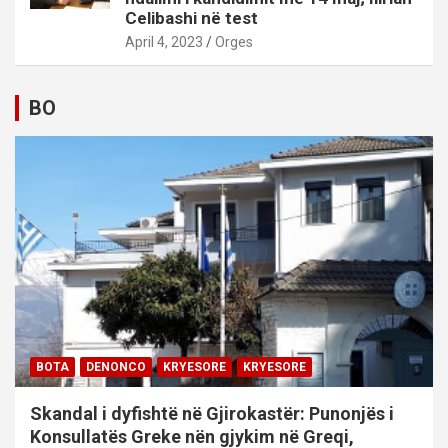
Celibashi në test
April 4, 2023
Orges
BO
BOTA
DENONCO
KRYESORE
KRYESORE
Skandal i dyfishtë në Gjirokastër: Punonjës i
Konsullatës Greke nën gjykim në Greqi,