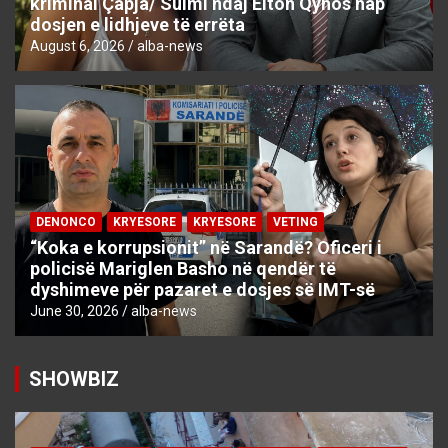
kriminal Çapja/ Sulmi ndaj Elton Qynos hap
dosjen e lidhjeve të errëta
August 6, 2026
alba-news
DENONCO
KRYESORE
KRYESORE
VETING
“Koka e korrupsionit” në Sarandë? Oficeri i
policisë Mariglen Basho në qendër të
dyshimeve për pazaret e dosjes së IMT-së
June 30, 2026
alba-news
SHOWBIZ