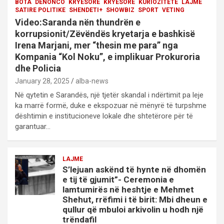
BOTA
DENONCO
KRYESORE
KRYESORE
KURIOZITETE
LAJME
SATIRE POLITIKE
SHENDETI+
SHOWBIZ
SPORT
VETING
Video:Saranda nën thundrën e
korrupsionit/Zëvëndës kryetarja e bashkisë
Irena Marjani, mer “thesin me para” nga
Kompania “Kol Noku”, e implikuar Prokuroria
dhe Policia
January 28, 2025
alba-news
Në qytetin e Sarandës, një tjetër skandal i ndërtimit pa leje
ka marrë formë, duke e ekspozuar në mënyrë të turpshme
dështimin e institucioneve lokale dhe shtetërore për të
garantuar…
LAJME
S’lejuan askënd të hynte në dhomën
e tij të gjumit”- Ceremonia e
lamtumirës në heshtje e Mehmet
Shehut, rrëfimi i të birit: Mbi dheun e
qullur që mbuloi arkivolin u hodh një
trëndafil