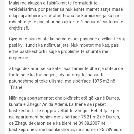
Malaj me akuzën e falsifikimit të formularit të
vetëdeklarimit, por përderisa nuk është marret asnjë masë
ndaj saj atëherë vërtetohet teoria se komisionerja ka një
mbështetje të panjohur nga aktor të fshehur nê sistemin e
drejtësisë.
Gjyqtari e akuzoi atë ka përvetësuar pasurinë e vëllait të saj
pasi ky i fundit ka ndërruar jetë. Nuk mbetet me kaq, pasi
edhe bashkëshorti i saj ka probleme te shumta me
drejtësinë.
Zhegu deklaron se ka katër apartamente dhe një shtëpi që
thotë se e ka trashëgimi, dy automjete, pasuri të
patundshme si tokë ullishte, me sipërfaqe 1875 m2 në
Tiranë
Njëri nga apartamentet dhe pikërisht atë që ka në Durrës,
kunata e Zhegur Anida Ademi, ka thënë se i pëket
bashkëshortit të saj, pra vëllait të Zhegut. Bëhet fjalë për
një apartament banimi me sipërfaqe 75.21 m2 në Durrës,
që Zhegu deklaron se e ka blerë në 09.08.2007 në
bashkëpronesi me bashkëshortin, në shumën 35 789 euro.