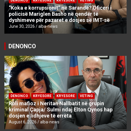
DENONCO
KRYESORE
KRYESORE
VETING
“Koka e korrupsionit” në Sarandë? Oficeri i
policisë Mariglen Basho në qendër të
dyshimeve për pazaret e dosjes së IMT-së
June 30, 2026
alba-news
DENONCO
DENONCO
KRYESORE
KRYESORE
VETING
Roli mafioz i Neritan Nallbatit në grupin
kriminal Çapja/ Sulmi ndaj Elton Qynos hap
dosjen e lidhjeve të errëta
August 6, 2026
alba-news