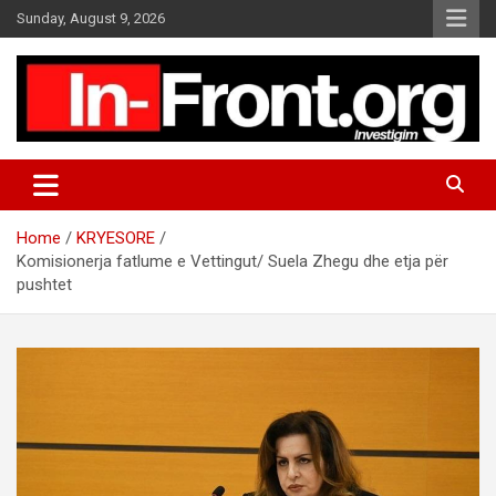
S
Sunday, August 9, 2026
k
i
p
t
o
c
o
n
t
Home
KRYESORE
e
Komisionerja fatlume e Vettingut/ Suela Zhegu dhe etja për
n
pushtet
t