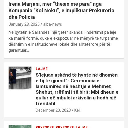
Irena Marjani, mer “thesin me para” nga
Kompania “Kol Noku”, e implikuar Prokuroria
dhe Policia
January 28, 2025
alba-news
Në qytetin e Sarandës, një tjetër skandal i ndërtimit pa leje
ka marrë formë, duke e ekspozuar në mënyrë të turpshme
dështimin e institucioneve lokale dhe shtetërore për të
garantuar…
LAJME
S’lejuan askënd të hynte në dhomën
e tij të gjumit”- Ceremonia e
lamtumirës në heshtje e Mehmet
Shehut, rrëfimi i të birit: Mbi dheun e
qullur që mbuloi arkivolin u hodh një
trëndafil
December 20, 2023
Keli
KRYESORE
KRYESORE
LAJME