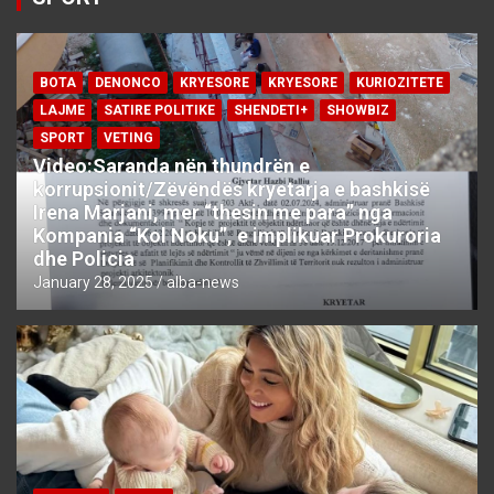
BOTA
DENONCO
KRYESORE
KRYESORE
KURIOZITETE
LAJME
SATIRE POLITIKE
SHENDETI+
SHOWBIZ
SPORT
VETING
Video:Saranda nën thundrën e
korrupsionit/Zëvëndës kryetarja e bashkisë
Irena Marjani, mer “thesin me para” nga
Kompania “Kol Noku”, e implikuar Prokuroria
dhe Policia
January 28, 2025
alba-news