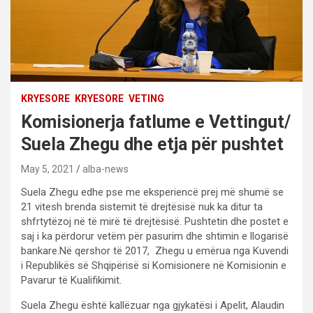
KRYESORE
KRYESORE
VETING
Komisionerja fatlume e Vettingut/
Suela Zhegu dhe etja për pushtet
May 5, 2021
alba-news
Suela Zhegu edhe pse me eksperiencë prej më shumë se
21 vitesh brenda sistemit të drejtësisë nuk ka ditur ta
shfrtytëzoj në të mirë të drejtësisë. Pushtetin dhe postet e
saj i ka përdorur vetëm për pasurim dhe shtimin e llogarisë
bankare.Në qershor të 2017, Zhegu u emërua nga Kuvendi
i Republikës së Shqipërisë si Komisionere në Komisionin e
Pavarur të Kualifikimit.
Suela Zhegu është kallëzuar nga gjykatësi i Apelit, Alaudin