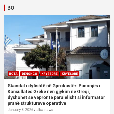
BO
BOTA
DENONCO
KRYESORE
KRYESORE
Skandal i dyfishtë në Gjirokastër: Punonjës i
Konsullatës Greke nën gjykim në Greqi,
dyshohet se vepronte paralelisht si informator
pranë strukturave operative
January 8, 2026
alba-news