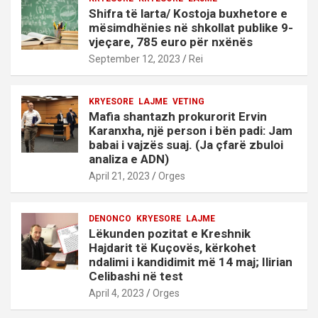
Shifra të larta/ Kostoja buxhetore e
mësimdhënies në shkollat publike 9-
vjeçare, 785 euro për nxënës
September 12, 2023
Rei
KRYESORE
LAJME
VETING
Mafia shantazh prokurorit Ervin
Karanxha, një person i bën padi: Jam
babai i vajzës suaj. (Ja çfarë zbuloi
analiza e ADN)
April 21, 2023
Orges
DENONCO
KRYESORE
LAJME
Lëkunden pozitat e Kreshnik
Hajdarit të Kuçovës, kërkohet
ndalimi i kandidimit më 14 maj; Ilirian
Celibashi në test
April 4, 2023
Orges