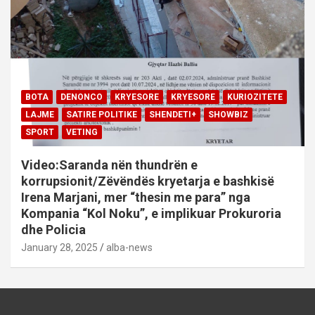
BOTA
DENONCO
KRYESORE
KRYESORE
KURIOZITETE
LAJME
SATIRE POLITIKE
SHENDETI+
SHOWBIZ
SPORT
VETING
Video:Saranda nën thundrën e
korrupsionit/Zëvëndës kryetarja e bashkisë
Irena Marjani, mer “thesin me para” nga
Kompania “Kol Noku”, e implikuar Prokuroria
dhe Policia
January 28, 2025
alba-news