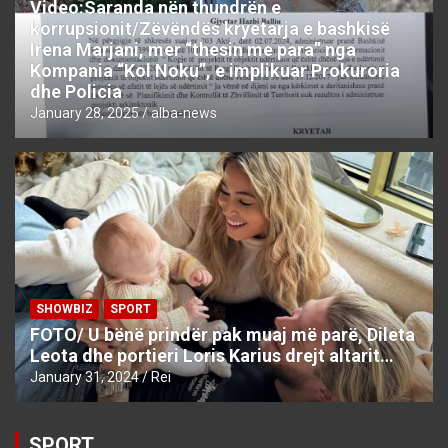
Video:Saranda nën thundrën e
korrupsionit/Zëvëndës kryetarja e bashkisë
Irena Marjani, mer “thesin me para” nga
Kompania “Kol Noku”, e implikuar Prokuroria
dhe Policia
January 28, 2025
alba-news
SHOWBIZ
SPORT
FOTO/ U bënë prindër pak muaj më parë, Dileta
Leota dhe portieri Loris Karius drejt altarit…
January 31, 2024
Rei
SPORT