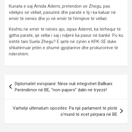
Kunata e saj Amida Ademi, pretendon se Zhegu, pas
vdekjes së vëllait, pasurinë dhe paratë e tij i ka kaluar në
emër të nënës dhe jo në emër të fëmijëve të vëllait.
Kështu në emër të nënës ajo, sipas Ademit, ka tërhequr të
gjitha paratë, që vëllai i saj i ndjerë ka pasur në bankë. Po ku
është tani Suela Zhegu? E qetë në zyrën e KPK-SË duke
shkatërruar jetën e shumë gjyqtarëve dhe prokurorëve të
ndershëm.
P
Diplomatët evropianë: Nëse nuk integrohet Ballkani
o
Perëndimor në BE, “non-papers” dalin në tryezë!
s
t
Varhelyi ultimatum opozitës: Pa një parlament të plotë
s’mund të ecet përpara në BE
n
a