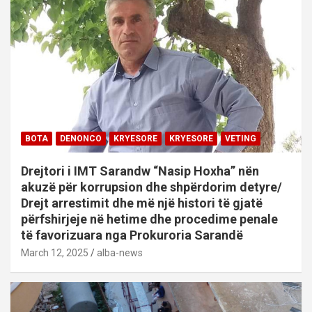
BOTA
DENONCO
KRYESORE
KRYESORE
VETING
Drejtori i IMT Sarandw “Nasip Hoxha” nën
akuzë për korrupsion dhe shpërdorim detyre/
Drejt arrestimit dhe më një histori të gjatë
përfshirjeje në hetime dhe procedime penale
të favorizuara nga Prokuroria Sarandë
March 12, 2025
alba-news