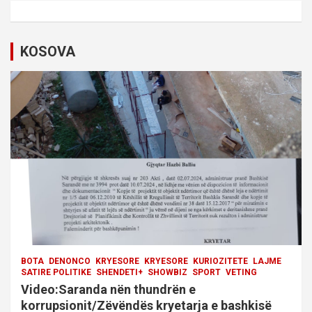
v
i
KOSOVA
g
a
t
i
o
n
BOTA
DENONCO
KRYESORE
KRYESORE
KURIOZITETE
LAJME
SATIRE POLITIKE
SHENDETI+
SHOWBIZ
SPORT
VETING
Video:Saranda nën thundrën e
korrupsionit/Zëvëndës kryetarja e bashkisë