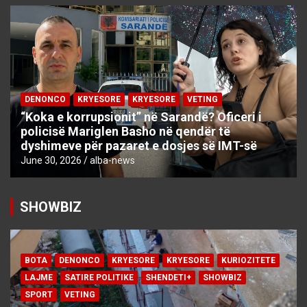
DENONCO
KRYESORE
KRYESORE
VETING
“Koka e korrupsionit” në Sarandë? Oficeri i
policisë Mariglen Basho në qendër të
dyshimeve për pazaret e dosjes së IMT-së
June 30, 2026
alba-news
SHOWBIZ
BOTA
DENONCO
KRYESORE
KRYESORE
KURIOZITETE
LAJME
SATIRE POLITIKE
SHENDETI+
SHOWBIZ
SPORT
VETING