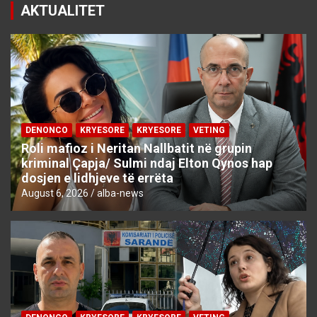
AKTUALITET
DENONCO
KRYESORE
KRYESORE
VETING
Roli mafioz i Neritan Nallbatit në grupin
kriminal Çapja/ Sulmi ndaj Elton Qynos hap
dosjen e lidhjeve të errëta
August 6, 2026
alba-news