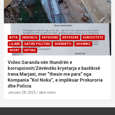
BOTA
DENONCO
KRYESORE
KRYESORE
KURIOZITETE
LAJME
SATIRE POLITIKE
SHENDETI+
SHOWBIZ
SPORT
VETING
Video:Saranda nën thundrën e
korrupsionit/Zëvëndës kryetarja e bashkisë
Irena Marjani, mer “thesin me para” nga
Kompania “Kol Noku”, e implikuar Prokuroria
dhe Policia
January 28, 2025
alba-news