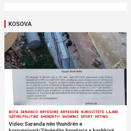
a
v
i
KOSOVA
g
a
t
i
o
n
BOTA
DENONCO
KRYESORE
KRYESORE
KURIOZITETE
LAJME
SATIRE POLITIKE
SHENDETI+
SHOWBIZ
SPORT
VETING
Video:Saranda nën thundrën e
korrupsionit/Zëvëndës kryetarja e bashkisë