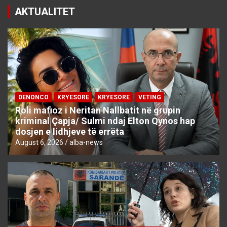
AKTUALITET
DENONCO
KRYESORE
KRYESORE
VETING
Roli mafioz i Neritan Nallbatit në grupin
kriminal Çapja/ Sulmi ndaj Elton Qynos hap
dosjen e lidhjeve të errëta
August 6, 2026
alba-news