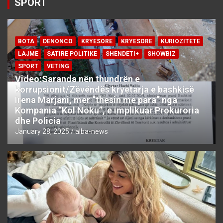
SPORT
BOTA
DENONCO
KRYESORE
KRYESORE
KURIOZITETE
LAJME
SATIRE POLITIKE
SHENDETI+
SHOWBIZ
SPORT
VETING
Video:Saranda nën thundrën e
korrupsionit/Zëvëndës kryetarja e bashkisë
Irena Marjani, mer “thesin me para” nga
Kompania “Kol Noku”, e implikuar Prokuroria
dhe Policia
January 28, 2025
alba-news