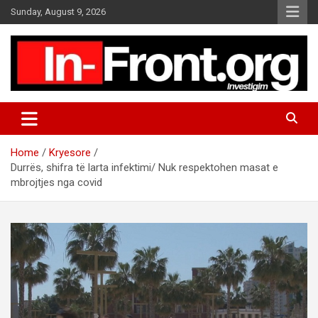
S
Sunday, August 9, 2026
k
i
p
t
o
c
o
n
t
Home
Kryesore
e
Durrës, shifra të larta infektimi/ Nuk respektohen masat e
n
mbrojtjes nga covid
t