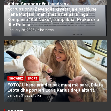
Video:Saranda nën thundrën e
korrupsionit/Zëvëndës kryetarja e bashkisë
Irena Marjani, mer “thesin me para” nga
Kompania “Kol Noku”, e implikuar Prokuroria
dhe Policia
January 28, 2025
alba-news
SHOWBIZ
SPORT
FOTO/ U bënë prindër pak muaj më parë, Dileta
Leota dhe portieri Loris Karius drejt altarit…
January 31, 2024
Rei