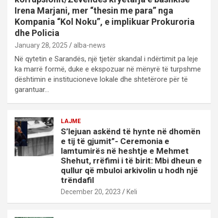
Irena Marjani, mer “thesin me para” nga
Kompania “Kol Noku”, e implikuar Prokuroria
dhe Policia
January 28, 2025
alba-news
Në qytetin e Sarandës, një tjetër skandal i ndërtimit pa leje
ka marrë formë, duke e ekspozuar në mënyrë të turpshme
dështimin e institucioneve lokale dhe shtetërore për të
garantuar…
LAJME
S’lejuan askënd të hynte në dhomën
e tij të gjumit”- Ceremonia e
lamtumirës në heshtje e Mehmet
Shehut, rrëfimi i të birit: Mbi dheun e
qullur që mbuloi arkivolin u hodh një
trëndafil
December 20, 2023
Keli