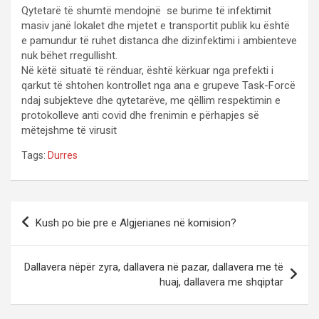
Qytetarë të shumtë mendojnë se burime të infektimit
masiv janë lokalet dhe mjetet e transportit publik ku është
e pamundur të ruhet distanca dhe dizinfektimi i ambienteve
nuk bëhet rregullisht.
Në këtë situatë të rënduar, është kërkuar nga prefekti i
qarkut të shtohen kontrollet nga ana e grupeve Task-Forcë
ndaj subjekteve dhe qytetarëve, me qëllim respektimin e
protokolleve anti covid dhe frenimin e përhapjes së
mëtejshme të virusit
Tags:
Durres
P
Kush po bie pre e Algjerianes në komision?
o
s
Dallavera nëpër zyra, dallavera në pazar, dallavera me të
t
huaj, dallavera me shqiptar
n