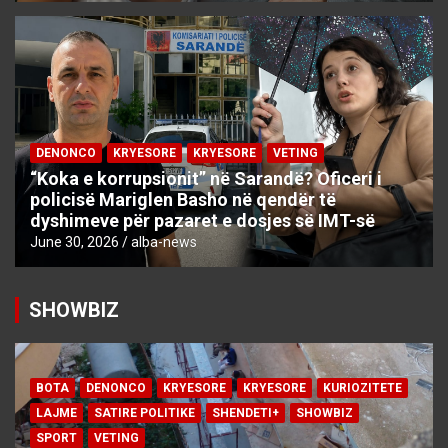
DENONCO
KRYESORE
KRYESORE
VETING
“Koka e korrupsionit” në Sarandë? Oficeri i
policisë Mariglen Basho në qendër të
dyshimeve për pazaret e dosjes së IMT-së
June 30, 2026
alba-news
SHOWBIZ
BOTA
DENONCO
KRYESORE
KRYESORE
KURIOZITETE
LAJME
SATIRE POLITIKE
SHENDETI+
SHOWBIZ
SPORT
VETING