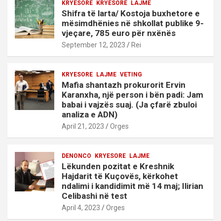
KRYESORE
KRYESORE
LAJME
Shifra të larta/ Kostoja buxhetore e
mësimdhënies në shkollat publike 9-
vjeçare, 785 euro për nxënës
September 12, 2023
Rei
KRYESORE
LAJME
VETING
Mafia shantazh prokurorit Ervin
Karanxha, një person i bën padi: Jam
babai i vajzës suaj. (Ja çfarë zbuloi
analiza e ADN)
April 21, 2023
Orges
DENONCO
KRYESORE
LAJME
Lëkunden pozitat e Kreshnik
Hajdarit të Kuçovës, kërkohet
ndalimi i kandidimit më 14 maj; Ilirian
Celibashi në test
April 4, 2023
Orges