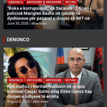
DENONCO
KRYESORE
KRYESORE
VETING
“Koka e korrupsionit” në Sarandë? Oficeri i
policisë Mariglen Basho në qendër të
dyshimeve për pazaret e dosjes së IMT-së
June 30, 2026
alba-news
DENONCO
DENONCO
KRYESORE
KRYESORE
VETING
Roli mafioz i Neritan Nallbatit në grupin
kriminal Çapja/ Sulmi ndaj Elton Qynos hap
dosjen e lidhjeve të errëta
August 6, 2026
alba-news