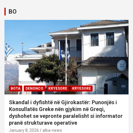
BO
BOTA
DENONCO
KRYESORE
KRYESORE
Skandal i dyfishtë në Gjirokastër: Punonjës i
Konsullatës Greke nën gjykim në Greqi,
dyshohet se vepronte paralelisht si informator
pranë strukturave operative
January 8, 2026
alba-news