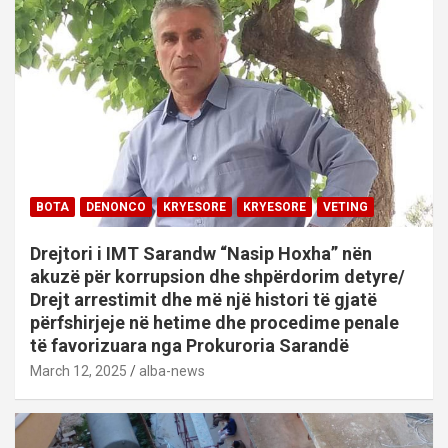
BOTA
DENONCO
KRYESORE
KRYESORE
VETING
Drejtori i IMT Sarandw “Nasip Hoxha” nën
akuzë për korrupsion dhe shpërdorim detyre/
Drejt arrestimit dhe më një histori të gjatë
përfshirjeje në hetime dhe procedime penale
të favorizuara nga Prokuroria Sarandë
March 12, 2025
alba-news