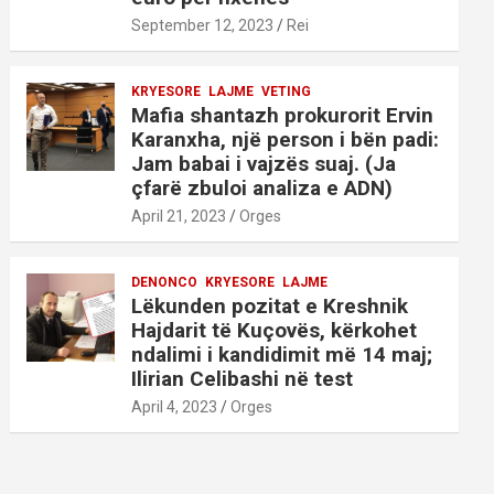
September 12, 2023
Rei
KRYESORE
LAJME
VETING
Mafia shantazh prokurorit Ervin
Karanxha, një person i bën padi:
Jam babai i vajzës suaj. (Ja
çfarë zbuloi analiza e ADN)
April 21, 2023
Orges
DENONCO
KRYESORE
LAJME
Lëkunden pozitat e Kreshnik
Hajdarit të Kuçovës, kërkohet
ndalimi i kandidimit më 14 maj;
Ilirian Celibashi në test
April 4, 2023
Orges