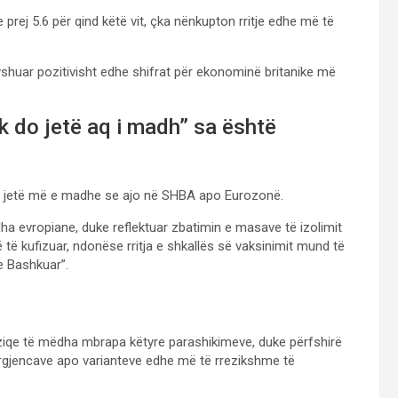
prej 5.6 për qind këtë vit, çka nënkupton rritje edhe më të
shuar pozitivisht edhe shifrat për ekonominë britanike më
 do jetë aq i madh” sa është
të jetë më e madhe se ajo në SHBA apo Eurozonë.
 evropiane, duke reflektuar zbatimin e masave të izolimit
 të kufizuar, ndonëse rritja e shkallës së vaksinimit mund të
e Bashkuar”.
eziqe të mëdha mbrapa këtyre parashikimeve, duke përfshirë
gjencave apo varianteve edhe më të rrezikshme të