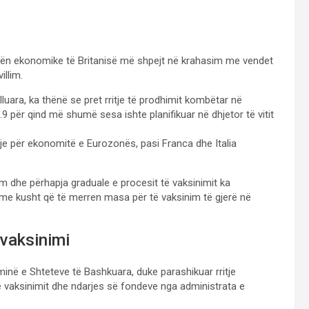
ktivën ekonomike të Britanisë më shpejt në krahasim me vendet
llim.
luara, ka thënë se pret rritje të prodhimit kombëtar në
9 për qind më shumë sesa ishte planifikuar në dhjetor të vitit
je për ekonomitë e Eurozonës, pasi Franca dhe Italia
ëm dhe përhapja graduale e procesit të vaksinimit ka
me kusht që të merren masa për të vaksinim të gjerë në
vaksinimi
inë e Shteteve të Bashkuara, duke parashikuar rritje
të vaksinimit dhe ndarjes së fondeve nga administrata e