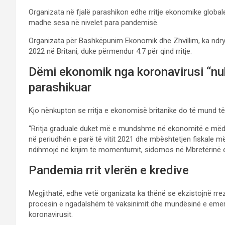
Organizata në fjalë parashikon edhe rritje ekonomike globale 
madhe sesa në nivelet para pandemisë.
Organizata për Bashkëpunim Ekonomik dhe Zhvillim, ka ndry
2022 në Britani, duke përmendur 4.7 për qind rritje.
Dëmi ekonomik nga koronavirusi “nuk
parashikuar
Kjo nënkupton se rritja e ekonomisë britanike do të mund 
“Rritja graduale duket më e mundshme në ekonomitë e mëdha
në periudhën e parë të vitit 2021 dhe mbështetjen fiskale më
ndihmojë në krijim të momentumit, sidomos në Mbretërinë 
Pandemia rrit vlerën e kredive
Megjithatë, edhe vetë organizata ka thënë se ekzistojnë rr
procesin e ngadalshëm të vaksinimit dhe mundësinë e emer
koronavirusit.