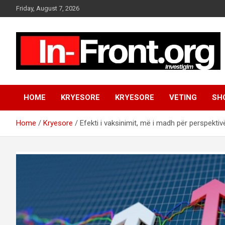
S
Friday, August 7, 2026
k
i
p
t
o
c
o
n
HOME
KRYESORE
KRYESORE
VETING
SH
t
e
n
Home
Kryesore
Efekti i vaksinimit, më i madh për perspekti
t