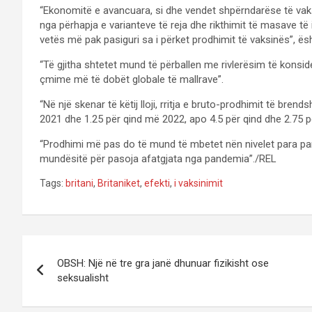
“Ekonomitë e avancuara, si dhe vendet shpërndarëse të vaksi
nga përhapja e varianteve të reja dhe rikthimit të masave të 
vetës më pak pasiguri sa i përket prodhimit të vaksinës”, ë
“Të gjitha shtetet mund të përballen me rivlerësim të konsi
çmime më të dobët globale të mallrave”.
“Në një skenar të këtij lloji, rritja e bruto-prodhimit të bre
2021 dhe 1.25 për qind më 2022, apo 4.5 për qind dhe 2.75 pë
“Prodhimi më pas do të mund të mbetet nën nivelet para pan
mundësitë për pasoja afatgjata nga pandemia”./REL
Tags:
britani
,
Britaniket
,
efekti
,
i vaksinimit
P
OBSH: Një në tre gra janë dhunuar fizikisht ose
o
seksualisht
s