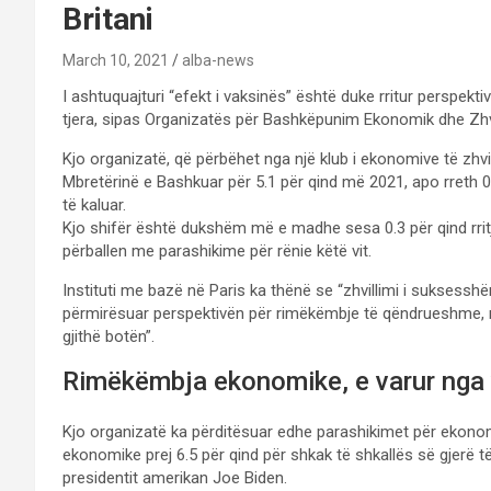
Britani
March 10, 2021
alba-news
I ashtuquajturi “efekt i vaksinës” është duke rritur perspe
tjera, sipas Organizatës për Bashkëpunim Ekonomik dhe Zhvi
Kjo organizatë, që përbëhet nga një klub i ekonomive të zhvil
Mbretërinë e Bashkuar për 5.1 për qind më 2021, apo rreth 0.
të kaluar.
Kjo shifër është dukshëm më e madhe sesa 0.3 për qind rrit
përballen me parashikime për rënie këtë vit.
Instituti me bazë në Paris ka thënë se “zhvillimi i suksessh
përmirësuar perspektivën për rimëkëmbje të qëndrueshme, 
gjithë botën”.
Rimëkëmbja ekonomike, e varur nga 
Kjo organizatë ka përditësuar edhe parashikimet për ekonom
ekonomike prej 6.5 për qind për shkak të shkallës së gjerë 
presidentit amerikan Joe Biden.