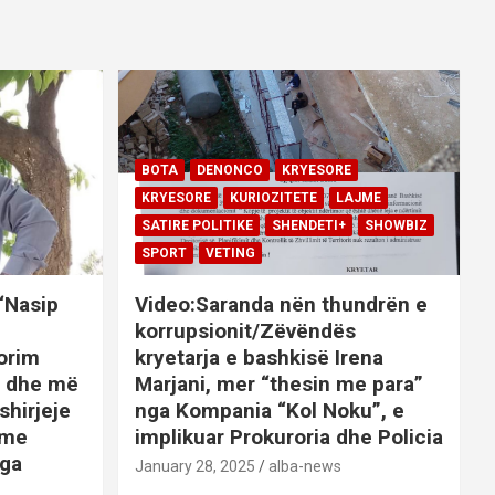
BOTA
DENONCO
KRYESORE
KRYESORE
KURIOZITETE
LAJME
SATIRE POLITIKE
SHENDETI+
SHOWBIZ
SPORT
VETING
 “Nasip
Video:Saranda nën thundrën e
korrupsionit/Zëvëndës
orim
kryetarja e bashkisë Irena
it dhe më
Marjani, mer “thesin me para”
shirjeje
nga Kompania “Kol Noku”, e
ime
implikuar Prokuroria dhe Policia
nga
January 28, 2025
alba-news