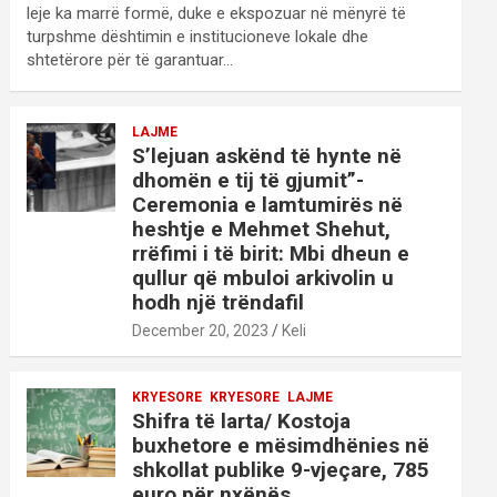
leje ka marrë formë, duke e ekspozuar në mënyrë të
turpshme dështimin e institucioneve lokale dhe
shtetërore për të garantuar…
LAJME
S’lejuan askënd të hynte në
dhomën e tij të gjumit”-
Ceremonia e lamtumirës në
heshtje e Mehmet Shehut,
rrëfimi i të birit: Mbi dheun e
qullur që mbuloi arkivolin u
hodh një trëndafil
December 20, 2023
Keli
KRYESORE
KRYESORE
LAJME
Shifra të larta/ Kostoja
buxhetore e mësimdhënies në
shkollat publike 9-vjeçare, 785
euro për nxënës