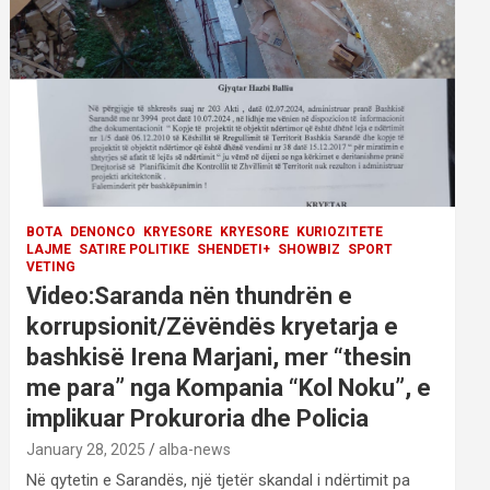
BOTA
DENONCO
KRYESORE
KRYESORE
KURIOZITETE
LAJME
SATIRE POLITIKE
SHENDETI+
SHOWBIZ
SPORT
VETING
Video:Saranda nën thundrën e
korrupsionit/Zëvëndës kryetarja e
bashkisë Irena Marjani, mer “thesin
me para” nga Kompania “Kol Noku”, e
implikuar Prokuroria dhe Policia
January 28, 2025
alba-news
Në qytetin e Sarandës, një tjetër skandal i ndërtimit pa