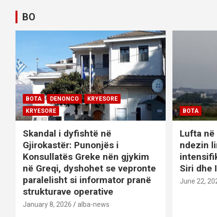
t
BO
n
a
v
i
BOTA
DENONCO
KRYESORE
g
KRYESORE
BOTA
a
Skandal i dyfishtë në
Lufta në 
Gjirokastër: Punonjës i
ndezin l
t
Konsullatës Greke nën gjykim
intensif
në Greqi, dyshohet se vepronte
Siri dhe 
i
paralelisht si informator pranë
June 22, 20
o
strukturave operative
January 8, 2026
alba-news
n