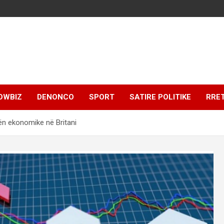
OWBIZ
DENONCO
SPORT
SATIRE POLITIKE
RRE
vën ekonomike në Britani