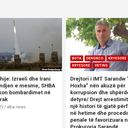
BOTA
DENONCO
KRYESORE
KRYESORE
VETING
hije: Izraeli dhe Irani
Drejtori i IMT Sarandw
indjen e mesme, SHBA
Hoxha” nën akuzë për
ikon bombardimet në
korrupsion dhe shpërd
Irak
detyre/ Drejt arrestim
një histori të gjatë përf
25
alba-news
në hetime dhe proced
penale të favorizuara 
Prokuroria Sarandë