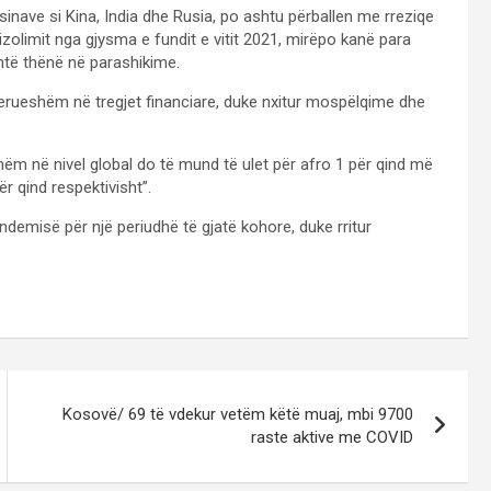
nave si Kina, India dhe Rusia, po ashtu përballen me rreziqe
izolimit nga gjysma e fundit e vitit 2021, mirëpo kanë para
shtë thënë në parashikime.
derueshëm në tregjet financiare, duke nxitur mospëlqime dhe
ndshëm në nivel global do të mund të ulet për afro 1 për qind më
r qind respektivisht”.
demisë për një periudhë të gjatë kohore, duke rritur
Kosovë/ 69 të vdekur vetëm këtë muaj, mbi 9700
raste aktive me COVID