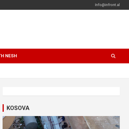
Info@infront.al
TH NESH
KOSOVA