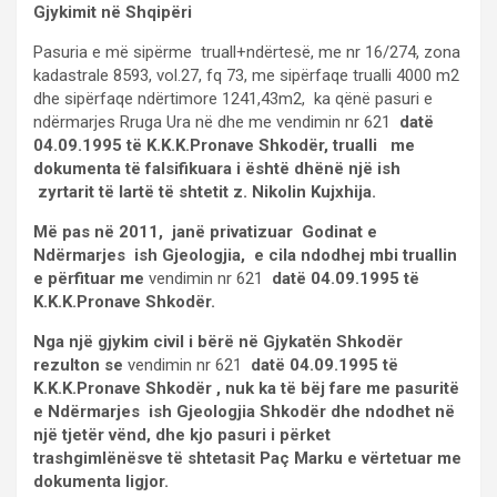
Gjykimit në Shqipëri
Pasuria e më sipërme truall+ndërtesë, me nr 16/274, zona
kadastrale 8593, vol.27, fq 73, me sipërfaqe trualli 4000 m2
dhe sipërfaqe ndërtimore 1241,43m2, ka qënë pasuri e
ndërmarjes Rruga Ura në dhe me vendimin nr 621
datë
04.09.1995 të K.K.K.Pronave Shkodër, trualli me
dokumenta të falsifikuara i është dhënë një ish
zyrtarit të lartë të shtetit z.
Nikolin Kujxhija.
Më pas në 2011, janë privatizuar Godinat e
Ndërmarjes ish Gjeologjia, e cila ndodhej mbi truallin
e përfituar me
vendimin nr 621
datë 04.09.1995 të
K.K.K.Pronave Shkodër.
Nga një gjykim civil i bërë në Gjykatën Shkodër
rezulton se
vendimin nr 621
datë 04.09.1995 të
K.K.K.Pronave Shkodër , nuk ka të bëj fare me pasuritë
e
Ndërmarjes ish Gjeologjia Shkodër dhe ndodhet në
një tjetër vënd, dhe
kjo pasuri i përket
trashgimlënësve të shtetasit Paç Marku e vërtetuar me
dokumenta ligjor.