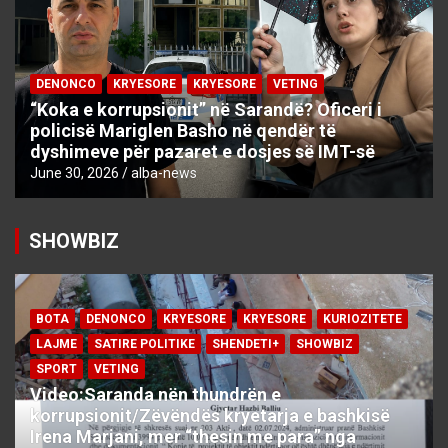
DENONCO
KRYESORE
KRYESORE
VETING
“Koka e korrupsionit” në Sarandë? Oficeri i
policisë Mariglen Basho në qendër të
dyshimeve për pazaret e dosjes së IMT-së
June 30, 2026
alba-news
SHOWBIZ
BOTA
DENONCO
KRYESORE
KRYESORE
KURIOZITETE
LAJME
SATIRE POLITIKE
SHENDETI+
SHOWBIZ
SPORT
VETING
Video:Saranda nën thundrën e
korrupsionit/Zëvëndës kryetarja e bashkisë
Irena Marjani, mer “thesin me para” nga