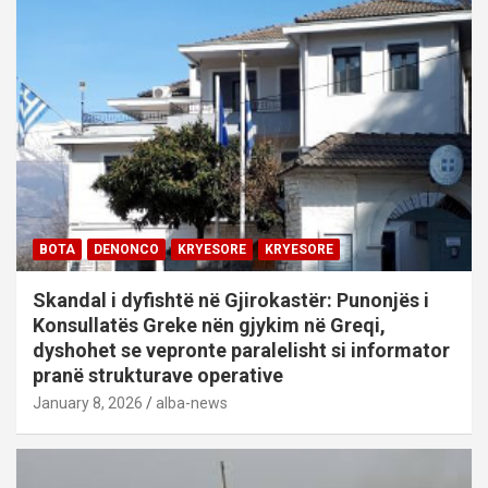
BOTA
DENONCO
KRYESORE
KRYESORE
Skandal i dyfishtë në Gjirokastër: Punonjës i
Konsullatës Greke nën gjykim në Greqi,
dyshohet se vepronte paralelisht si informator
pranë strukturave operative
January 8, 2026
alba-news