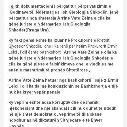
I gjith dokumentacioni i përgatitur përprivatizimin e
Godinave të Ndërmarjes ish Gjeologjia Shkodër, janë
përgatitur nga shtetasja Arrine Vate Zelna e cila ka
qënë juriste e Ndërmarjes ish Gjeologjia
Shkodër(Rruga Ura).
Ky fakt penal është kallzuar në
Prokurorinë e Rrethit
Gjyqësor Shkodër, dhe I ka rënë për hetim Prokurorit Ermir
Lelçi , i cili është bashkshorti
Arrine Vate Zelna e cila ka
qënë juriste e Ndërmarjes ish Gjeologjia Shkodër, e
cila ka qënë pjesë e falsifikimeve dhe e vjedhjes me
anën e mashtrimit të pronës Shtetërore ,
Arrine Vate Zelna hetuar nga bashkshorti i sajë z.Ermir
Lelçi i cili ka dal në konkluzionin se Bashkshortja e tijë
nuk ka kryer vepër penale.
Ky veprim është aqsa korruptiv dhe qesharak,
njëkohësisht dhe një skandal i cili nuk duhet të ndodh
në një shtet demokratik , veprime të tilla skanë
ndodhur as në diktaturën 50 vjeçare e të Enver
Hoxhës.