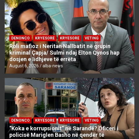
DENONCO
KRYESORE
KRYESORE
VETING
Roli mafioz i Neritan Nallbatit në grupin
kriminal Çapja/ Sulmi ndaj Elton Qynos hap
dosjen e lidhjeve të errëta
August 6, 2026
alba-news
DENONCO
KRYESORE
KRYESORE
VETING
“Koka e korrupsionit” në Sarandë? Oficeri i
policisë Mariglen Basho në qendër të