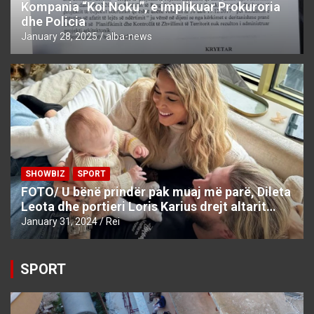
Kompania “Kol Noku”, e implikuar Prokuroria
dhe Policia
January 28, 2025
alba-news
SHOWBIZ
SPORT
FOTO/ U bënë prindër pak muaj më parë, Dileta
Leota dhe portieri Loris Karius drejt altarit…
January 31, 2024
Rei
SPORT