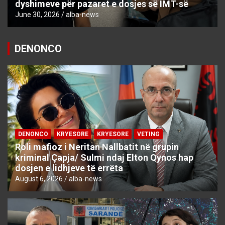
dyshimeve për pazaret e dosjes së IMT-së
June 30, 2026
alba-news
DENONCO
DENONCO
KRYESORE
KRYESORE
VETING
Roli mafioz i Neritan Nallbatit në grupin
kriminal Çapja/ Sulmi ndaj Elton Qynos hap
dosjen e lidhjeve të errëta
August 6, 2026
alba-news