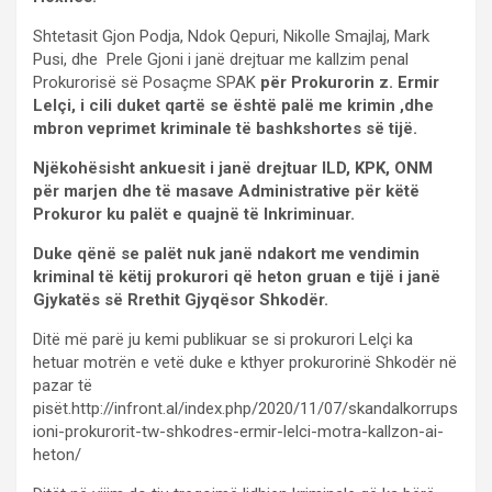
Shtetasit Gjon Podja, Ndok Qepuri, Nikolle Smajlaj, Mark
Pusi, dhe Prele Gjoni i janë drejtuar me kallzim penal
Prokurorisë së Posaçme SPAK
për Prokurorin z. Ermir
Lelçi, i cili duket qartë se është palë me krimin ,dhe
mbron veprimet kriminale të bashkshortes së tijë.
Njëkohësisht ankuesit i janë drejtuar ILD, KPK, ONM
për marjen dhe të masave Administrative për këtë
Prokuror ku palët e quajnë të Inkriminuar.
Duke qënë se palët nuk janë ndakort me vendimin
kriminal të këtij prokurori që heton gruan e tijë i janë
Gjykatës së Rrethit Gjyqësor Shkodër.
Ditë më parë ju kemi publikuar se si prokurori Lelçi ka
hetuar motrën e vetë duke e kthyer prokurorinë Shkodër në
pazar të
pisët.http://infront.al/index.php/2020/11/07/skandalkorrups
ioni-prokurorit-tw-shkodres-ermir-lelci-motra-kallzon-ai-
heton/