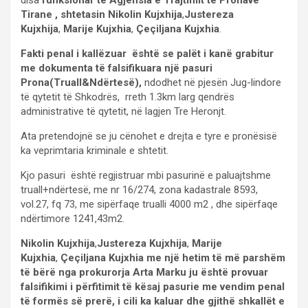
Tirane , shtetasin Nikolin Kujxhija
,
Justereza
Kujxhija
,
Marije Kujxhia
,
Çeçiljana Kujxhia
.
Fakti penal i kallëzuar është se palët i kanë grabitur
me dokumenta të falsifikuara një pasuri
Prona(Truall&Ndërtesë),
ndodhet në pjesën Jug-lindore
të qytetit të Shkodrës, rreth 1.3km larg qendrës
administrative të qytetit, në lagjen Tre Heronjt.
Ata pretendojnë se ju cënohet e drejta e tyre e pronësisë
ka veprimtaria kriminale e shtetit.
Kjo pasuri është regjistruar mbi pasurinë e paluajtshme
truall+ndërtesë, me nr 16/274, zona kadastrale 8593,
vol.27, fq 73, me sipërfaqe trualli 4000 m2 , dhe sipërfaqe
ndërtimore 1241,43m2.
Nikolin Kujxhija
,
Justereza Kujxhija
,
Marije
Kujxhia
,
Çeçiljana Kujxhia me një hetim të më parshëm
të bërë nga prokurorja Arta Marku ju është provuar
falsifikimi i përfitimit të kësaj pasurie me vendim penal
të formës së prerë, i cili ka kaluar dhe gjithë shkallët e