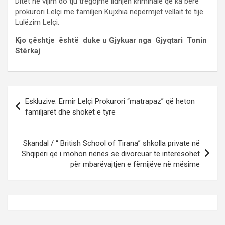
Ditët në vijim do tju tregojmë lidhjen kriminale që ka bërë
prokurori Lelçi me familjen Kujxhia nëpërmjet vëllait të tijë
Lulëzim Lelçi.
Kjo çështje është duke u Gjykuar nga Gjyqtari Tonin
Stërkaj
P
Eskluzive: Ermir Lelçi Prokurori “matrapaz” që heton
o
familjarët dhe shokët e tyre
s
t
Skandal / “ British School of Tirana” shkolla private në
Shqipëri që i mohon nënës së divorcuar të interesohet
n
për mbarëvajtjen e fëmijëve në mësime
a
v
i
g