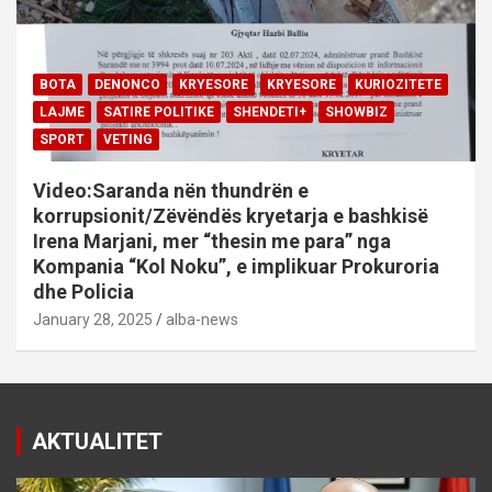
BOTA
DENONCO
KRYESORE
KRYESORE
KURIOZITETE
LAJME
SATIRE POLITIKE
SHENDETI+
SHOWBIZ
SPORT
VETING
Video:Saranda nën thundrën e
korrupsionit/Zëvëndës kryetarja e bashkisë
Irena Marjani, mer “thesin me para” nga
Kompania “Kol Noku”, e implikuar Prokuroria
dhe Policia
January 28, 2025
alba-news
AKTUALITET