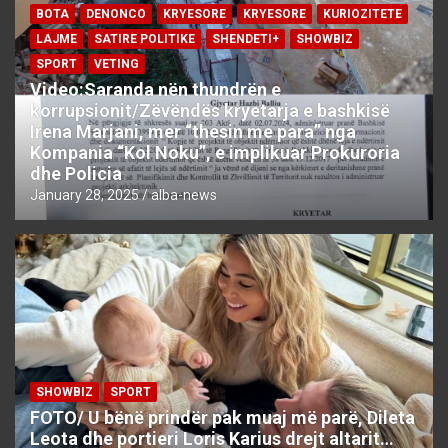
BOTA
DENONCO
KRYESORE
KRYESORE
KURIOZITETE
LAJME
SATIRE POLITIKE
SHENDETI+
SHOWBIZ
SPORT
VETING
Video:Saranda nën thundrën e
korrupsionit/Zëvëndës kryetarja e bashkisë
Irena Marjani, mer “thesin me para” nga
Kompania “Kol Noku”, e implikuar Prokuroria
dhe Policia
January 28, 2025
alba-news
SHOWBIZ
SPORT
FOTO/ U bënë prindër pak muaj më parë, Dileta
Leota dhe portieri Loris Karius drejt altarit…