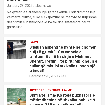
January 28, 2025
alba-news
Në qytetin e Sarandës, një tjetër skandal i ndërtimit pa leje
ka marrë formë, duke e ekspozuar në mënyrë të turpshme
dështimin e institucioneve lokale dhe shtetërore për të
garantuar…
LAJME
S’lejuan askënd të hynte në dhomën
e tij të gjumit”- Ceremonia e
lamtumirës në heshtje e Mehmet
Shehut, rrëfimi i të birit: Mbi dheun e
qullur që mbuloi arkivolin u hodh një
trëndafil
December 20, 2023
Keli
KRYESORE
KRYESORE
LAJME
Shifra të larta/ Kostoja buxhetore e
mësimdhënies në shkollat publike 9-
vjeçare, 785 euro për nxënës