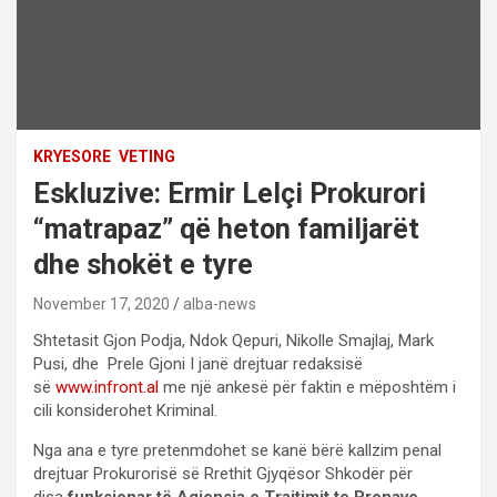
KRYESORE
VETING
Eskluzive: Ermir Lelçi Prokurori
“matrapaz” që heton familjarët
dhe shokët e tyre
November 17, 2020
alba-news
Shtetasit Gjon Podja, Ndok Qepuri, Nikolle Smajlaj, Mark
Pusi, dhe Prele Gjoni I janë drejtuar redaksisë
së
www.infront.al
me një ankesë për faktin e mëposhtëm i
cili konsiderohet Kriminal.
Nga ana e tyre pretenmdohet se kanë bërë kallzim penal
drejtuar Prokurorisë së Rrethit Gjyqësor Shkodër për
disa
funksionar të Agjensia e Trajtimit te Pronave