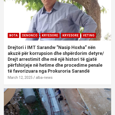
BOTA
DENONCO
KRYESORE
KRYESORE
VETING
Drejtori i IMT Sarandw “Nasip Hoxha” nën
akuzë për korrupsion dhe shpërdorim detyre/
Drejt arrestimit dhe më një histori të gjatë
përfshirjeje në hetime dhe procedime penale
të favorizuara nga Prokuroria Sarandë
March 12, 2025
alba-news