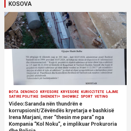
KOSOVA
a
t
i
o
n
BOTA
DENONCO
KRYESORE
KRYESORE
KURIOZITETE
LAJME
SATIRE POLITIKE
SHENDETI+
SHOWBIZ
SPORT
VETING
Video:Saranda nën thundrën e
korrupsionit/Zëvëndës kryetarja e bashkisë
Irena Marjani, mer “thesin me para” nga
Kompania “Kol Noku”, e implikuar Prokuroria
dhe Policia