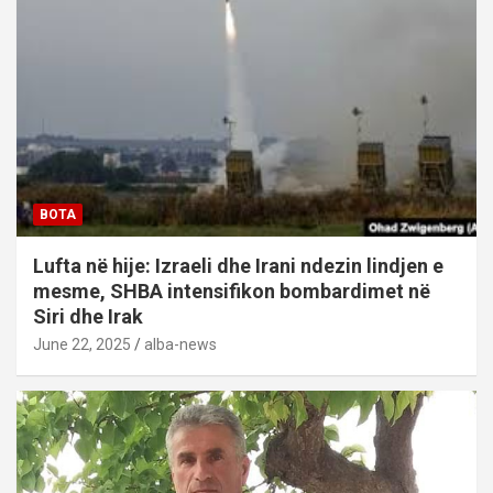
BOTA
Lufta në hije: Izraeli dhe Irani ndezin lindjen e
mesme, SHBA intensifikon bombardimet në
Siri dhe Irak
June 22, 2025
alba-news