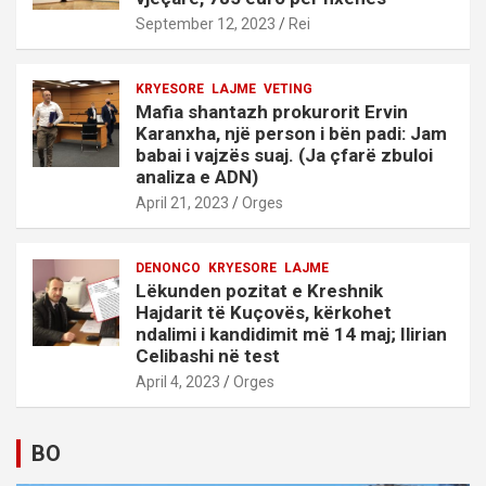
September 12, 2023
Rei
KRYESORE
LAJME
VETING
Mafia shantazh prokurorit Ervin
Karanxha, një person i bën padi: Jam
babai i vajzës suaj. (Ja çfarë zbuloi
analiza e ADN)
April 21, 2023
Orges
DENONCO
KRYESORE
LAJME
Lëkunden pozitat e Kreshnik
Hajdarit të Kuçovës, kërkohet
ndalimi i kandidimit më 14 maj; Ilirian
Celibashi në test
April 4, 2023
Orges
BO