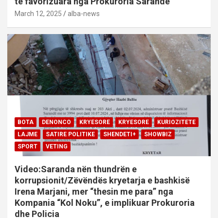
të favorizuara nga Prokuroria Sarandë
March 12, 2025
alba-news
BOTA
DENONCO
KRYESORE
KRYESORE
KURIOZITETE
LAJME
SATIRE POLITIKE
SHENDETI+
SHOWBIZ
SPORT
VETING
Video:Saranda nën thundrën e
korrupsionit/Zëvëndës kryetarja e bashkisë
Irena Marjani, mer “thesin me para” nga
Kompania “Kol Noku”, e implikuar Prokuroria
dhe Policia