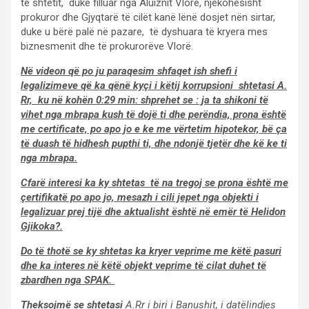
të shtetit, duke filluar nga Aluiznit Vlorë, njëkohësisht
prokuror dhe Gjyqtarë të cilët kanë lënë dosjet nën sirtar,
duke u bërë palë në pazare, të dyshuara të kryera mes
biznesmenit dhe të prokurorëve Vlorë.
Në videon që po ju paraqesim shfaqet ish shefi i
legalizimeve që ka qënë kyçi i këtij korrupsioni shtetasi A.
Rr, ku në kohën 0:29 min: shprehet se : ja ta shikoni të
vihet nga mbrapa kush të dojë ti dhe perëndia, prona është
me certificate, po apo jo e ke me vërtetim hipotekor, bë ça
të duash të hidhesh pupthi ti, dhe ndonjë tjetër dhe kë ke ti
nga mbrapa.
Cfarë interesi ka ky shtetas të na tregoj se prona është me
çertifikatë po apo jo, mesazh i cili jepet nga objekti i
legalizuar prej tijë dhe aktualisht është në emër të Helidon
Gjikoka?.
Do të thotë se ky shtetas ka kryer veprime me këtë pasuri
dhe ka interes në këtë objekt veprime të cilat duhet të
zbardhen nga SPAK.
Theksojmë se shtetasi
A.Rr i biri i Banushit, i datëlindjes