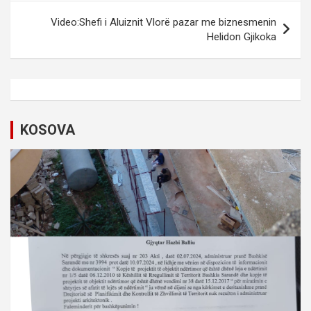
t
Video:Shefi i Aluiznit Vlorë pazar me biznesmenin
Helidon Gjikoka
n
a
v
i
KOSOVA
g
a
t
i
o
n