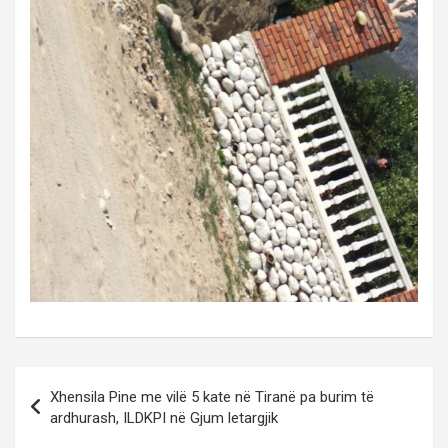
P
Xhensila Pine me vilë 5 kate në Tiranë pa burim të
o
ardhurash, ILDKPI në Gjum letargjik
s