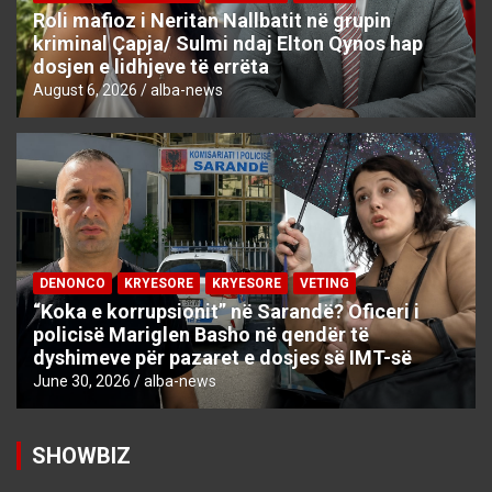
Roli mafioz i Neritan Nallbatit në grupin
kriminal Çapja/ Sulmi ndaj Elton Qynos hap
dosjen e lidhjeve të errëta
August 6, 2026
alba-news
DENONCO
KRYESORE
KRYESORE
VETING
“Koka e korrupsionit” në Sarandë? Oficeri i
policisë Mariglen Basho në qendër të
dyshimeve për pazaret e dosjes së IMT-së
June 30, 2026
alba-news
SHOWBIZ