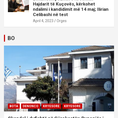
Hajdarit të Kuçovës, kërkohet
ndalimi i kandidimit më 14 maj; Ilirian
Celibashi në test
April 4, 2023
Orges
BO
BOTA
DENONCO
KRYESORE
KRYESORE