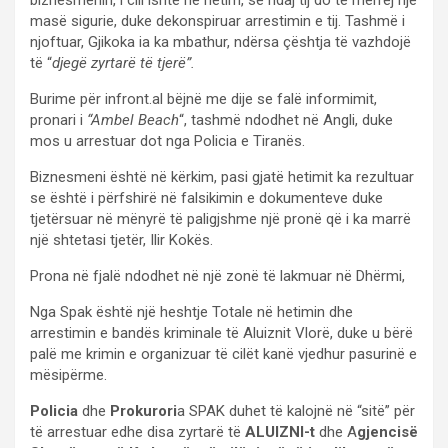
masë sigurie, duke dekonspiruar arrestimin e tij. Tashmë i
njoftuar, Gjikoka ia ka mbathur, ndërsa çështja të vazhdojë
të “
djegë zyrtarë të tjerë”.
Burime për infront.al bëjnë me dije se falë informimit,
pronari i
“Ambel Beach
“, tashmë ndodhet në Angli, duke
mos u arrestuar dot nga Policia e Tiranës.
Biznesmeni është në kërkim, pasi gjatë hetimit ka rezultuar
se është i përfshirë në falsikimin e dokumenteve duke
tjetërsuar në mënyrë të paligjshme një pronë që i ka marrë
një shtetasi tjetër, Ilir Kokës.
Prona në fjalë ndodhet në një zonë të lakmuar në Dhërmi,
Nga Spak është një heshtje Totale në hetimin dhe
arrestimin e bandës kriminale të Aluiznit Vlorë, duke u bërë
palë me krimin e organizuar të cilët kanë vjedhur pasurinë e
mësipërme.
Policia
dhe
Prokurori
a SPAK duhet të kalojnë në “sitë” për
të arrestuar edhe disa zyrtarë të
ALUIZNI-t
dhe A
gjencisë