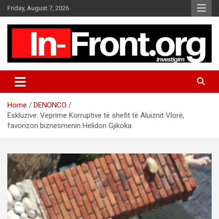
S
Friday, August 7, 2026
k
i
p
t
o
c
o
n
t
Home
DENONCO
e
Eskluzive: Veprime Korruptive të shefit të Aluiznit Vlorë,
n
favorizon biznesmenin Helidon Gjikoka
t