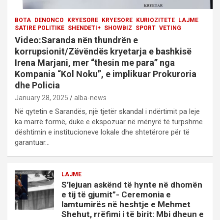
BOTA
DENONCO
KRYESORE
KRYESORE
KURIOZITETE
LAJME
SATIRE POLITIKE
SHENDETI+
SHOWBIZ
SPORT
VETING
Video:Saranda nën thundrën e
korrupsionit/Zëvëndës kryetarja e bashkisë
Irena Marjani, mer “thesin me para” nga
Kompania “Kol Noku”, e implikuar Prokuroria
dhe Policia
January 28, 2025
alba-news
Në qytetin e Sarandës, një tjetër skandal i ndërtimit pa leje
ka marrë formë, duke e ekspozuar në mënyrë të turpshme
dështimin e institucioneve lokale dhe shtetërore për të
garantuar…
LAJME
S’lejuan askënd të hynte në dhomën
e tij të gjumit”- Ceremonia e
lamtumirës në heshtje e Mehmet
Shehut, rrëfimi i të birit: Mbi dheun e