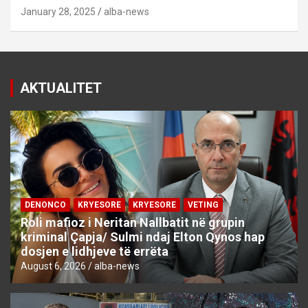
January 28, 2025
alba-news
AKTUALITET
DENONCO
KRYESORE
KRYESORE
VETING
Roli mafioz i Neritan Nallbatit në grupin
kriminal Çapja/ Sulmi ndaj Elton Qynos hap
dosjen e lidhjeve të errëta
August 6, 2026
alba-news