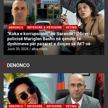
DENONCO
KRYESORE
KRYESORE
VETING
“Koka e korrupsionit” në Sarandë? Oficeri i
policisë Mariglen Basho në qendër të
dyshimeve për pazaret e dosjes së IMT-së
June 30, 2026
alba-news
DENONCO
DENONCO
KRYESORE
KRYESORE
VETING