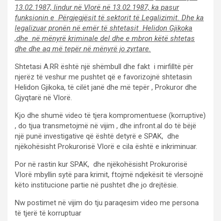
13.02.1987, lindur në Vlorë në 13.02.1987, ka pasur
funksionin e Përgjegjësit të sektorit të Legalizimit. Dhe ka
legalizuar pronën në emër të shtetasit Helidon Gjikoka
,dhe në mënyrë kriminale del dhe e mbron këtë shtetas
dhe dhe aq më tepër në mënyrë jo zyrtare.
Shtetasi A.RR është një shëmbull dhe fakt i mirfilltë për
njerëz të veshur me pushtet që e favorizojnë shtetasin
Helidon Gjikoka, të cilët janë dhe më tepër , Prokuror dhe
Gjyqtarë në Vlorë.
Kjo dhe shumë video të tjera kompromentuese (korruptive)
, do tjua transmetojmë në vijim , dhe infront.al do të bëjë
një punë investigative që është detyrë e SPAK, dhe
njëkohësisht Prokurorisë Vlorë e cila është e inkriminuar.
Por në rastin kur SPAK, dhe njëkohësisht Prokurorisë
Vlorë mbyllin sytë para krimit, ftojmë ndjekësit të vlersojnë
këto institucione partie në pushtet dhe jo drejtësie.
Nw postimet në vijim do tju paraqesim video me persona
të tjerë të korruptuar