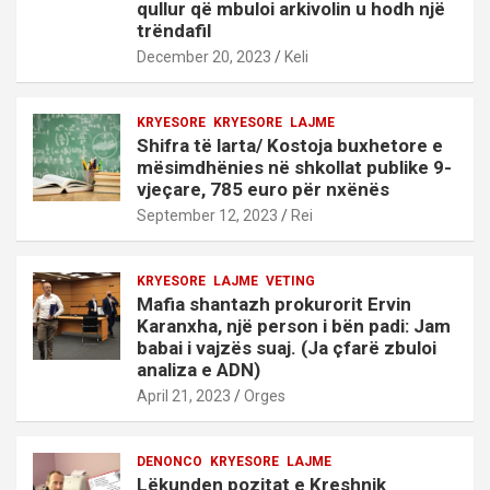
qullur që mbuloi arkivolin u hodh një
trëndafil
December 20, 2023
Keli
KRYESORE
KRYESORE
LAJME
Shifra të larta/ Kostoja buxhetore e
mësimdhënies në shkollat publike 9-
vjeçare, 785 euro për nxënës
September 12, 2023
Rei
KRYESORE
LAJME
VETING
Mafia shantazh prokurorit Ervin
Karanxha, një person i bën padi: Jam
babai i vajzës suaj. (Ja çfarë zbuloi
analiza e ADN)
April 21, 2023
Orges
DENONCO
KRYESORE
LAJME
Lëkunden pozitat e Kreshnik