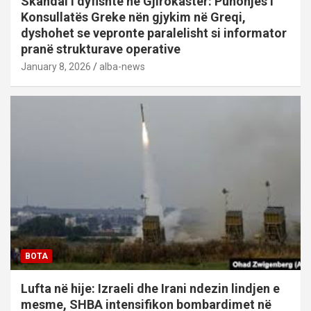
Skandal i dyfishtë në Gjirokastër: Punonjës i
Konsullatës Greke nën gjykim në Greqi,
dyshohet se vepronte paralelisht si informator
pranë strukturave operative
January 8, 2026
alba-news
BOTA
Lufta në hije: Izraeli dhe Irani ndezin lindjen e
mesme, SHBA intensifikon bombardimet në