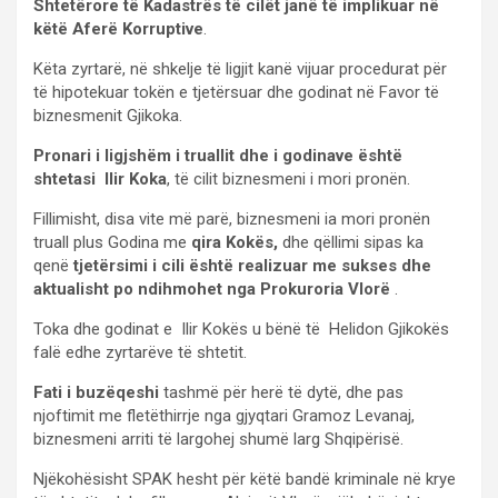
Shtetërore të Kadastrës të cilët janë të implikuar në
këtë Aferë Korruptive
.
Këta zyrtarë, në shkelje të ligjit kanë vijuar procedurat për
të hipotekuar tokën e tjetërsuar dhe godinat në Favor të
biznesmenit Gjikoka.
Pronari i ligjshëm i truallit dhe i godinave është
shtetasi Ilir Koka
, të cilit biznesmeni i mori pronën.
Fillimisht, disa vite më parë, biznesmeni ia mori pronën
truall plus Godina me
qira Kokës,
dhe qëllimi sipas ka
qenë
tjetërsimi i cili është realizuar me sukses dhe
aktualisht po ndihmohet nga Prokuroria Vlorë
.
Toka dhe godinat e Ilir Kokës u bënë të Helidon Gjikokës
falë edhe zyrtarëve të shtetit.
Fati i buzëqeshi
tashmë për herë të dytë, dhe pas
njoftimit me fletëthirrje nga gjyqtari Gramoz Levanaj,
biznesmeni arriti të largohej shumë larg Shqipërisë.
Njëkohësisht SPAK hesht për këtë bandë kriminale në krye