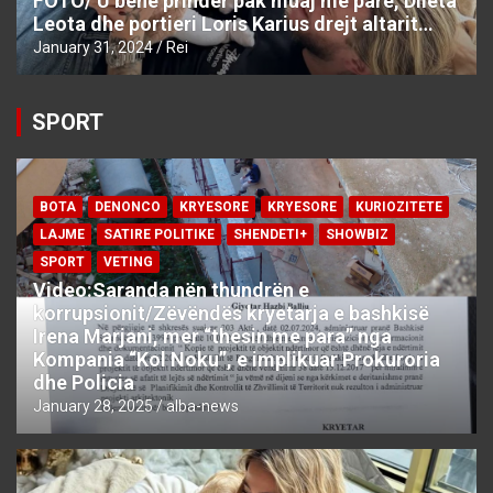
FOTO/ U bënë prindër pak muaj më parë, Dileta
Leota dhe portieri Loris Karius drejt altarit…
January 31, 2024
Rei
SPORT
BOTA
DENONCO
KRYESORE
KRYESORE
KURIOZITETE
LAJME
SATIRE POLITIKE
SHENDETI+
SHOWBIZ
SPORT
VETING
Video:Saranda nën thundrën e
korrupsionit/Zëvëndës kryetarja e bashkisë
Irena Marjani, mer “thesin me para” nga
Kompania “Kol Noku”, e implikuar Prokuroria
dhe Policia
January 28, 2025
alba-news