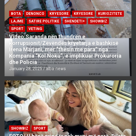
BOTA
DENONCO
KRYESORE
KRYESORE
KURIOZITETE
LAJME
SATIRE POLITIKE
SHENDETI+
SHOWBIZ
SPORT
VETING
Video:Saranda nën thundrën e
korrupsionit/Zëvëndës kryetarja e bashkisë
Irena Marjani, mer “thesin me para” nga
Kompania “Kol Noku”, e implikuar Prokuroria
dhe Policia
January 28, 2025
alba-news
SHOWBIZ
SPORT