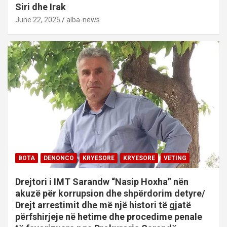
Siri dhe Irak
June 22, 2025
alba-news
BOTA
DENONCO
KRYESORE
KRYESORE
VETING
Drejtori i IMT Sarandw “Nasip Hoxha” nën
akuzë për korrupsion dhe shpërdorim detyre/
Drejt arrestimit dhe më një histori të gjatë
përfshirjeje në hetime dhe procedime penale