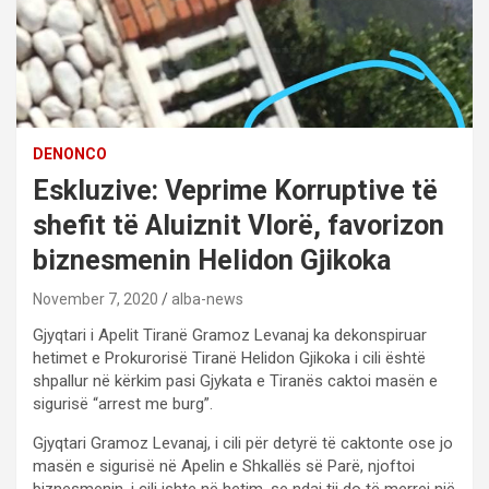
DENONCO
Eskluzive: Veprime Korruptive të
shefit të Aluiznit Vlorë, favorizon
biznesmenin Helidon Gjikoka
November 7, 2020
alba-news
Gjyqtari i Apelit Tiranë Gramoz Levanaj ka dekonspiruar
hetimet e Prokurorisë Tiranë Helidon Gjikoka i cili është
shpallur në kërkim pasi Gjykata e Tiranës caktoi masën e
sigurisë “arrest me burg”.
Gjyqtari Gramoz Levanaj, i cili për detyrë të caktonte ose jo
masën e sigurisë në Apelin e Shkallës së Parë, njoftoi
biznesmenin, i cili ishte në hetim, se ndaj tij do të merrej një