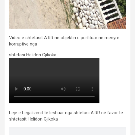
Video e shtetasit A.RR në objektin e përfituar në mënyrë
korruptive nga
shtetasi Helidon Gjikoka
Leje e Legalizimit të lëshuar nga shtetasi A.RR në favor të
shtetasit Helidon Gjikoka