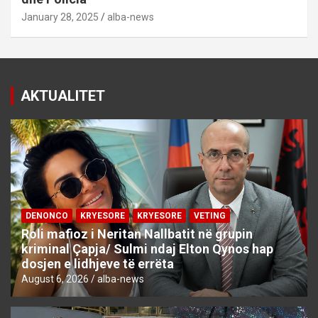
January 28, 2025
alba-news
AKTUALITET
DENONCO
KRYESORE
KRYESORE
VETING
Roli mafioz i Neritan Nallbatit në grupin
kriminal Çapja/ Sulmi ndaj Elton Qynos hap
dosjen e lidhjeve të errëta
August 6, 2026
alba-news