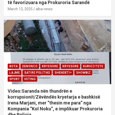
të favorizuara nga Prokuroria Sarandë
March 12, 2025
alba-news
BOTA
DENONCO
KRYESORE
KRYESORE
KURIOZITETE
LAJME
SATIRE POLITIKE
SHENDETI+
SHOWBIZ
SPORT
VETING
Video:Saranda nën thundrën e
korrupsionit/Zëvëndës kryetarja e bashkisë
Irena Marjani, mer “thesin me para” nga
Kompania “Kol Noku”, e implikuar Prokuroria
dhe Policia