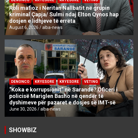
Roli mafioz i Neritan Nallbatit në grupin
kriminal Çapja/ Sulmi ndaj Elton Qynos hap
dosjen e lidhjeve të errëta
August 6, 2026
alba-news
DENONCO
KRYESORE
KRYESORE
VETING
“Koka e korrupsionit” në Sarandë? Oficeri i
policisë Mariglen Basho në qendër të
dyshimeve për pazaret e dosjes së IMT-së
June 30, 2026
alba-news
SHOWBIZ