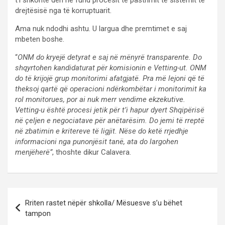
drejtësisë nga të korruptuarit.
Ama nuk ndodhi ashtu. U largua dhe premtimet e saj
mbeten boshe.
“
ONM do kryejë detyrat e saj në mënyrë transparente. Do
shqyrtohen kandidaturat për komisionin e Vetting-ut. ONM
do të krijojë grup monitorimi afatgjatë. Pra më lejoni që të
theksoj qartë që operacioni ndërkombëtar i monitorimit ka
rol monitorues, por ai nuk merr vendime ekzekutive.
Vetting-u është procesi jetik për t’i hapur dyert Shqipërisë
në çeljen e negociatave për anëtarësim. Do jemi të rreptë
në zbatimin e kritereve të ligjit. Nëse do ketë rrjedhje
informacioni nga punonjësit tanë, ata do largohen
menjëherë”
, thoshte dikur Calavera.
P
Rriten rastet nëpër shkolla/ Mësuesve s’u bëhet
o
tampon