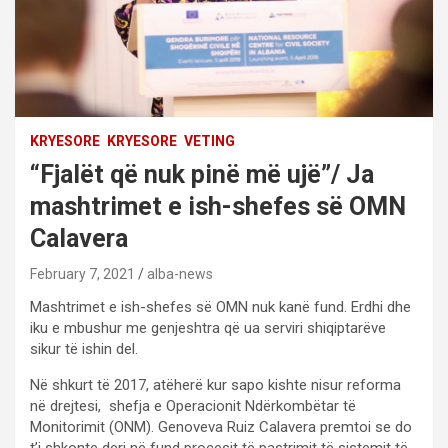
KRYESORE
KRYESORE
VETING
“Fjalët që nuk pinë më ujë”/ Ja
mashtrimet e ish-shefes së OMN
Calavera
February 7, 2021
alba-news
Mashtrimet e ish-shefes së OMN nuk kanë fund. Erdhi dhe
iku e mbushur me genjeshtra që ua serviri shiqiptarëve
sikur të ishin del.
Në shkurt të 2017, atëherë kur sapo kishte nisur reforma
në drejtesi, shefja e Operacionit Ndërkombëtar të
Monitorimit (ONM). Genoveva Ruiz Calavera premtoi se do
t’i shkonte deri në fund procesit të pastrimit të sistemit të