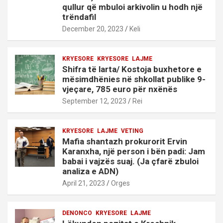
qullur që mbuloi arkivolin u hodh një
trëndafil
December 20, 2023
Keli
KRYESORE
KRYESORE
LAJME
Shifra të larta/ Kostoja buxhetore e
mësimdhënies në shkollat publike 9-
vjeçare, 785 euro për nxënës
September 12, 2023
Rei
KRYESORE
LAJME
VETING
Mafia shantazh prokurorit Ervin
Karanxha, një person i bën padi: Jam
babai i vajzës suaj. (Ja çfarë zbuloi
analiza e ADN)
April 21, 2023
Orges
DENONCO
KRYESORE
LAJME