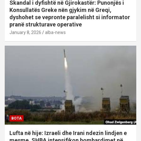
Skandal i dyfishtë në Gjirokastër: Punonjës i
Konsullatës Greke nën gjykim në Greqi,
dyshohet se vepronte paralelisht si informator
pranë strukturave operative
January 8, 2026
alba-news
BOTA
Lufta në hije: Izraeli dhe Irani ndezin lindjen e
mesme, SHBA intensifikon bombardimet në