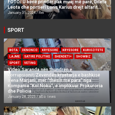
FOTO/ U bënë prindër pak muaj më parë, Dileta
Leota dhe portieri Loris Karius drejt altarit…
January 31, 2024
Rei
SPORT
BOTA
DENONCO
KRYESORE
KRYESORE
KURIOZITETE
LAJME
SATIRE POLITIKE
SHENDETI+
SHOWBIZ
SPORT
VETING
Video:Saranda nën thundrën e
korrupsionit/Zëvëndës kryetarja e bashkisë
Irena Marjani, mer “thesin me para” nga
Kompania “Kol Noku”, e implikuar Prokuroria
dhe Policia
January 28, 2025
alba-news