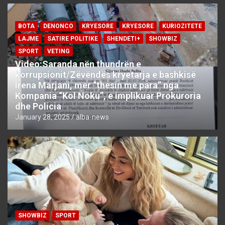
BOTA
DENONCO
KRYESORE
KRYESORE
KURIOZITETE
LAJME
SATIRE POLITIKE
SHENDETI+
SHOWBIZ
SPORT
VETING
Video:Saranda nën thundrën e
korrupsionit/Zëvëndës kryetarja e bashkisë
Irena Marjani, mer “thesin me para” nga
Kompania “Kol Noku”, e implikuar Prokuroria
dhe Policia
January 28, 2025
alba-news
SHOWBIZ
SPORT