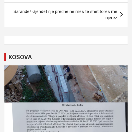
s
t
Sarandë/ Gjendet një predhë në mes të shëtitores me
njerëz
n
a
v
i
KOSOVA
g
a
t
i
o
n