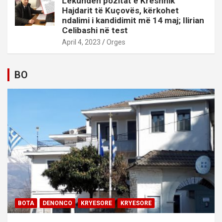
Lëkunden pozitat e Kreshnik
Hajdarit të Kuçovës, kërkohet
ndalimi i kandidimit më 14 maj; Ilirian
Celibashi në test
April 4, 2023
Orges
BO
BOTA
DENONCO
KRYESORE
KRYESORE