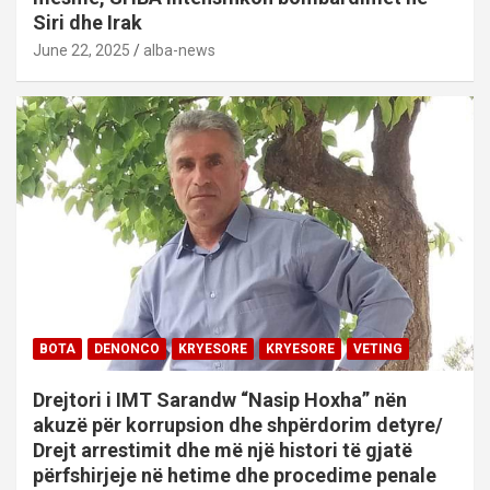
Siri dhe Irak
June 22, 2025
alba-news
BOTA
DENONCO
KRYESORE
KRYESORE
VETING
Drejtori i IMT Sarandw “Nasip Hoxha” nën
akuzë për korrupsion dhe shpërdorim detyre/
Drejt arrestimit dhe më një histori të gjatë
përfshirjeje në hetime dhe procedime penale