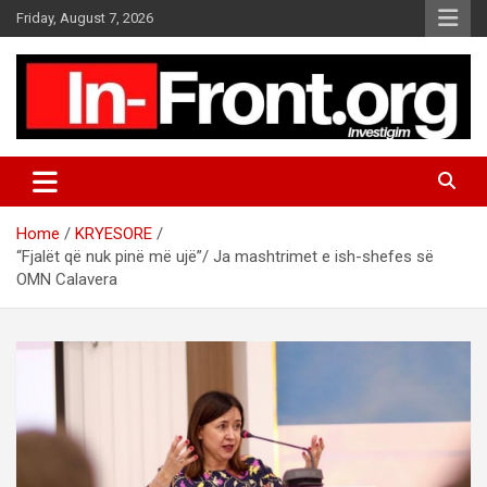
S
Friday, August 7, 2026
k
i
p
t
o
c
o
n
t
Home
KRYESORE
e
“Fjalët që nuk pinë më ujë”/ Ja mashtrimet e ish-shefes së
n
OMN Calavera
t