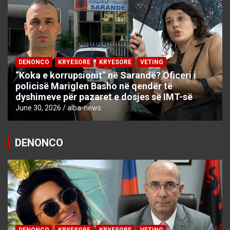
DENONCO
KRYESORE
KRYESORE
VETING
“Koka e korrupsionit” në Sarandë? Oficeri i
policisë Mariglen Basho në qendër të
dyshimeve për pazaret e dosjes së IMT-së
June 30, 2026
alba-news
DENONCO
DENONCO
KRYESORE
KRYESORE
VETING