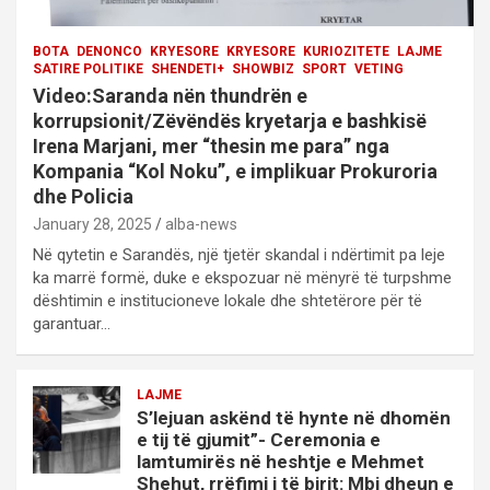
BOTA
DENONCO
KRYESORE
KRYESORE
KURIOZITETE
LAJME
SATIRE POLITIKE
SHENDETI+
SHOWBIZ
SPORT
VETING
Video:Saranda nën thundrën e
korrupsionit/Zëvëndës kryetarja e bashkisë
Irena Marjani, mer “thesin me para” nga
Kompania “Kol Noku”, e implikuar Prokuroria
dhe Policia
January 28, 2025
alba-news
Në qytetin e Sarandës, një tjetër skandal i ndërtimit pa leje
ka marrë formë, duke e ekspozuar në mënyrë të turpshme
dështimin e institucioneve lokale dhe shtetërore për të
garantuar…
LAJME
S’lejuan askënd të hynte në dhomën
e tij të gjumit”- Ceremonia e
lamtumirës në heshtje e Mehmet
Shehut, rrëfimi i të birit: Mbi dheun e