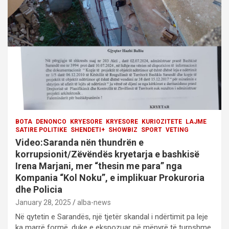
t
i
o
n
BOTA
DENONCO
KRYESORE
KRYESORE
KURIOZITETE
LAJME
SATIRE POLITIKE
SHENDETI+
SHOWBIZ
SPORT
VETING
Video:Saranda nën thundrën e
korrupsionit/Zëvëndës kryetarja e bashkisë
Irena Marjani, mer “thesin me para” nga
Kompania “Kol Noku”, e implikuar Prokuroria
dhe Policia
January 28, 2025
alba-news
Në qytetin e Sarandës, një tjetër skandal i ndërtimit pa leje
ka marrë formë, duke e ekspozuar në mënyrë të turpshme