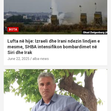
BOTA
Lufta në hije: Izraeli dhe Irani ndezin lindjen e
mesme, SHBA intensifikon bombardimet në
Siri dhe Irak
June 22, 2025
alba-news