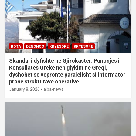
BOTA
DENONCO
KRYESORE
KRYESORE
Skandal i dyfishtë në Gjirokastër: Punonjës i
Konsullatës Greke nën gjykim në Greqi,
dyshohet se vepronte paralelisht si informator
pranë strukturave operative
January 8, 2026
alba-news