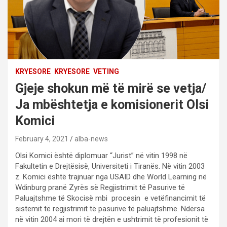
KRYESORE
KRYESORE
VETING
Gjeje shokun më të mirë se vetja/
Ja mbështetja e komisionerit Olsi
Komici
February 4, 2021
alba-news
Olsi Komici është diplomuar “Jurist” në vitin 1998 në
Fakultetin e Drejtësisë, Universiteti i Tiranës. Në vitin 2003
z. Komici është trajnuar nga USAID dhe World Learning në
Wdinburg pranë Zyrës së Regjistrimit të Pasurive të
Paluajtshme të Skocisë mbi procesin e vetëfinancimit të
sistemit të regjistrimit të pasurive të paluajtshme. Ndërsa
në vitin 2004 ai mori të drejtën e ushtrimit të profesionit të