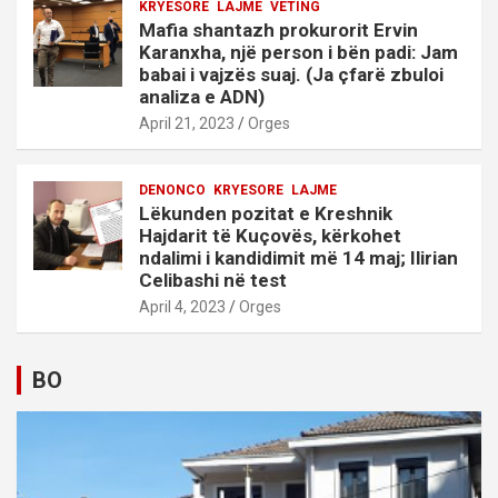
KRYESORE
LAJME
VETING
Mafia shantazh prokurorit Ervin
Karanxha, një person i bën padi: Jam
babai i vajzës suaj. (Ja çfarë zbuloi
analiza e ADN)
April 21, 2023
Orges
DENONCO
KRYESORE
LAJME
Lëkunden pozitat e Kreshnik
Hajdarit të Kuçovës, kërkohet
ndalimi i kandidimit më 14 maj; Ilirian
Celibashi në test
April 4, 2023
Orges
BO