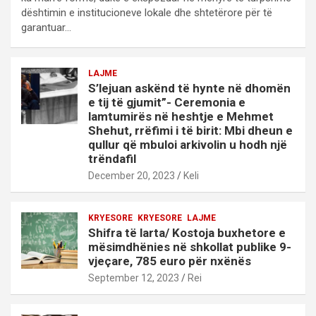
dështimin e institucioneve lokale dhe shtetërore për të
garantuar…
LAJME
S’lejuan askënd të hynte në dhomën
e tij të gjumit”- Ceremonia e
lamtumirës në heshtje e Mehmet
Shehut, rrëfimi i të birit: Mbi dheun e
qullur që mbuloi arkivolin u hodh një
trëndafil
December 20, 2023
Keli
KRYESORE
KRYESORE
LAJME
Shifra të larta/ Kostoja buxhetore e
mësimdhënies në shkollat publike 9-
vjeçare, 785 euro për nxënës
September 12, 2023
Rei