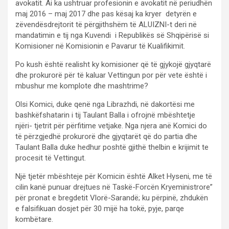
avokatit. Ai ka ushtruar profesionin e avokatit në periudhën
maj 2016 – maj 2017 dhe pas kësaj ka kryer detyrën e
zëvendësdrejtorit të përgjithshëm të ALUIZNI-t deri në
mandatimin e tij nga Kuvendi i Republikës së Shqipërisë si
Komisioner në Komisionin e Pavarur të Kualifikimit.
Po kush është realisht ky komisioner që të gjykojë gjyqtarë
dhe prokurorë për të kaluar Vettingun por për vete është i
mbushur me komplote dhe mashtrime?
Olsi Komici, duke qenë nga Librazhdi, në dakortësi me
bashkëfshatarin i tij Taulant Balla i ofrojnë mbështetje
njëri- tjetrit për përfitime vetjake. Nga njera anë Komici do
të përzgjedhë prokurorë dhe gjyqtarët që do partia dhe
Taulant Balla duke hedhur poshtë gjithë thelbin e krijimit te
procesit të Vettingut.
Një tjetër mbështeje për Komicin është Alket Hyseni, me të
cilin kanë punuar drejtues në Taskë-Forcën Kryeministrore”
për pronat e bregdetit Vlorë-Sarandë; ku përpinë, zhdukën
e falsifikuan dosjet për 30 mijë ha tokë, pyje, parqe
kombëtare.