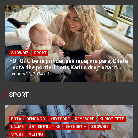
SHOWBIZ
SPORT
FOTO/ U bënë prindër pak muaj më parë, Dileta
Leota dhe portieri Loris Karius drejt altarit…
January 31, 2024
Rei
SPORT
BOTA
DENONCO
KRYESORE
KRYESORE
KURIOZITETE
LAJME
SATIRE POLITIKE
SHENDETI+
SHOWBIZ
SPORT
VETING