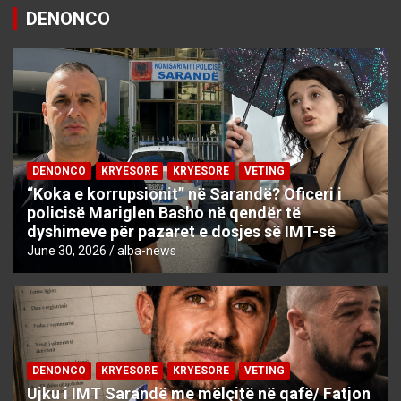
DENONCO
DENONCO
KRYESORE
KRYESORE
VETING
“Koka e korrupsionit” në Sarandë? Oficeri i
policisë Mariglen Basho në qendër të
dyshimeve për pazaret e dosjes së IMT-së
June 30, 2026
alba-news
DENONCO
KRYESORE
KRYESORE
VETING
Ujku i IMT Sarandë me mëlçitë në qafë/ Fatjon