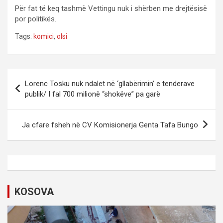
Për fat të keq tashmë Vettingu nuk i shërben me drejtësisë
por politikës.
Tags:
komici
,
olsi
P
Lorenc Tosku nuk ndalet në ‘gllabërimin’ e tenderave
o
publik/ I fal 700 milionë “shokëve” pa garë
s
t
Ja cfare fsheh në CV Komisionerja Genta Tafa Bungo
n
a
v
i
KOSOVA
g
a