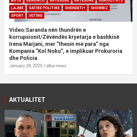
BOTA
DENONCO
KRYESORE
KRYESORE
KURIOZITETE
LAJME
SATIRE POLITIKE
SHENDETI+
SHOWBIZ
SPORT
VETING
Video:Saranda nën thundrën e
korrupsionit/Zëvëndës kryetarja e bashkisë
Irena Marjani, mer “thesin me para” nga
Kompania “Kol Noku”, e implikuar Prokuroria
dhe Policia
January 28, 2025
alba-news
AKTUALITET