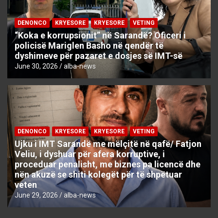
DENONCO
KRYESORE
KRYESORE
VETING
“Koka e korrupsionit” në Sarandë? Oficeri i
policisë Mariglen Basho në qendër të
dyshimeve për pazaret e dosjes së IMT-së
June 30, 2026
alba-news
DENONCO
KRYESORE
KRYESORE
VETING
Ujku i IMT Sarandë me mëlçitë në qafë/ Fatjon
Veliu, i dyshuar për afera korruptive, i
proceduar penalisht, me biznes pa licencë dhe
nën akuzë se shiti kolegët për të shpëtuar
veten
June 29, 2026
alba-news