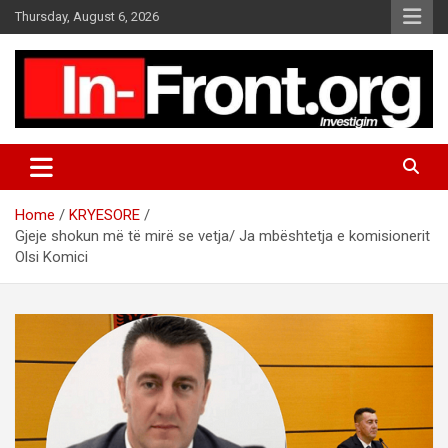
S
Thursday, August 6, 2026
k
i
p
t
o
c
o
n
t
Home
KRYESORE
e
Gjeje shokun më të mirë se vetja/ Ja mbështetja e komisionerit
n
Olsi Komici
t