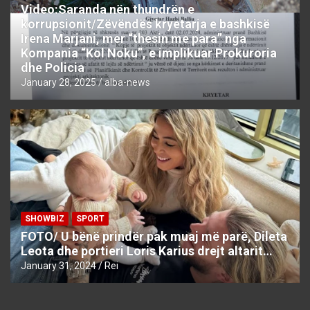
Video:Saranda nën thundrën e
korrupsionit/Zëvëndës kryetarja e bashkisë
Irena Marjani, mer “thesin me para” nga
Kompania “Kol Noku”, e implikuar Prokuroria
dhe Policia
January 28, 2025
alba-news
SHOWBIZ
SPORT
FOTO/ U bënë prindër pak muaj më parë, Dileta
Leota dhe portieri Loris Karius drejt altarit…
January 31, 2024
Rei