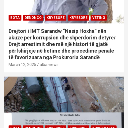
BOTA
DENONCO
KRYESORE
KRYESORE
VETING
Drejtori i IMT Sarandw “Nasip Hoxha” nën
akuzë për korrupsion dhe shpërdorim detyre/
Drejt arrestimit dhe më një histori të gjatë
përfshirjeje në hetime dhe procedime penale
të favorizuara nga Prokuroria Sarandë
March 12, 2025
alba-news