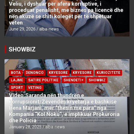
Veliu, i dyshuar për afera korruptive, i
proceduar penalisht, me biznes pa licencë dhe
nën akuzë se shiti kolegët për të shpëtuar
veten
June 29, 2026
alba-news
SHOWBIZ
BOTA
DENONCO
KRYESORE
KRYESORE
KURIOZITETE
LAJME
SATIRE POLITIKE
SHENDETI+
SHOWBIZ
SPORT
VETING
Video:Saranda nën thundrën e
korrupsionit/Zëvëndës kryetarja e bashkisë
Irena Marjani, mer “thesin me para” nga
Kompania “Kol Noku”, e implikuar Prokuroria
dhe Policia
January 28, 2025
alba-news