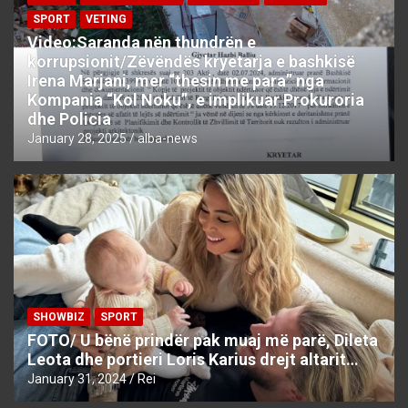
SPORT
VETING
Video:Saranda nën thundrën e
korrupsionit/Zëvëndës kryetarja e bashkisë
Irena Marjani, mer “thesin me para” nga
Kompania “Kol Noku”, e implikuar Prokuroria
dhe Policia
January 28, 2025
alba-news
SHOWBIZ
SPORT
FOTO/ U bënë prindër pak muaj më parë, Dileta
Leota dhe portieri Loris Karius drejt altarit…
January 31, 2024
Rei