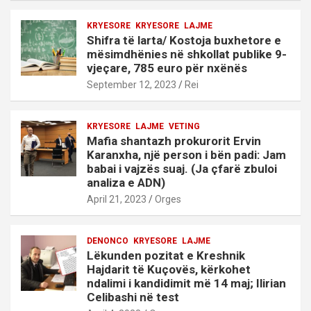
KRYESORE
KRYESORE
LAJME
Shifra të larta/ Kostoja buxhetore e
mësimdhënies në shkollat publike 9-
vjeçare, 785 euro për nxënës
September 12, 2023
Rei
KRYESORE
LAJME
VETING
Mafia shantazh prokurorit Ervin
Karanxha, një person i bën padi: Jam
babai i vajzës suaj. (Ja çfarë zbuloi
analiza e ADN)
April 21, 2023
Orges
DENONCO
KRYESORE
LAJME
Lëkunden pozitat e Kreshnik
Hajdarit të Kuçovës, kërkohet
ndalimi i kandidimit më 14 maj; Ilirian
Celibashi në test