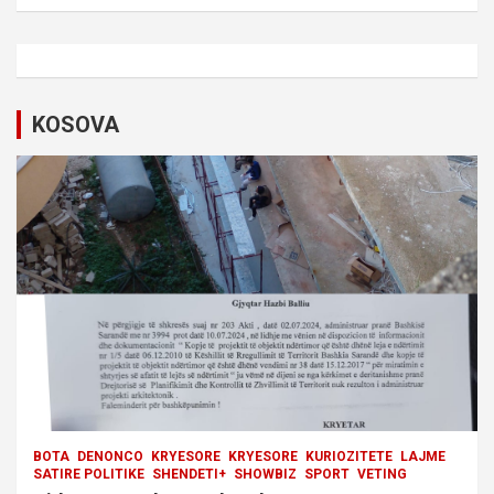
a
v
i
KOSOVA
g
a
t
i
o
n
BOTA
DENONCO
KRYESORE
KRYESORE
KURIOZITETE
LAJME
SATIRE POLITIKE
SHENDETI+
SHOWBIZ
SPORT
VETING