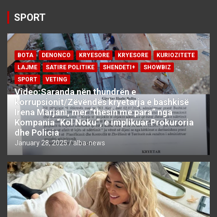
SPORT
BOTA
DENONCO
KRYESORE
KRYESORE
KURIOZITETE
LAJME
SATIRE POLITIKE
SHENDETI+
SHOWBIZ
SPORT
VETING
Video:Saranda nën thundrën e
korrupsionit/Zëvëndës kryetarja e bashkisë
Irena Marjani, mer “thesin me para” nga
Kompania “Kol Noku”, e implikuar Prokuroria
dhe Policia
January 28, 2025
alba-news