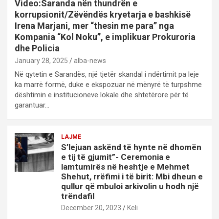
Video:Saranda nën thundrën e
korrupsionit/Zëvëndës kryetarja e bashkisë
Irena Marjani, mer “thesin me para” nga
Kompania “Kol Noku”, e implikuar Prokuroria
dhe Policia
January 28, 2025
alba-news
Në qytetin e Sarandës, një tjetër skandal i ndërtimit pa leje
ka marrë formë, duke e ekspozuar në mënyrë të turpshme
dështimin e institucioneve lokale dhe shtetërore për të
garantuar…
LAJME
S’lejuan askënd të hynte në dhomën
e tij të gjumit”- Ceremonia e
lamtumirës në heshtje e Mehmet
Shehut, rrëfimi i të birit: Mbi dheun e
qullur që mbuloi arkivolin u hodh një
trëndafil
December 20, 2023
Keli