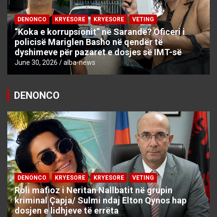
DENONCO
KRYESORE
KRYESORE
VETING
“Koka e korrupsionit” në Sarandë? Oficeri i
policisë Mariglen Basho në qendër të
dyshimeve për pazaret e dosjes së IMT-së
June 30, 2026
alba-news
DENONCO
DENONCO
KRYESORE
KRYESORE
VETING
Roli mafioz i Neritan Nallbatit në grupin
kriminal Çapja/ Sulmi ndaj Elton Qynos hap
dosjen e lidhjeve të errëta