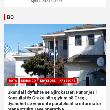
April 4, 2023
Orges
BO
BOTA
DENONCO
KRYESORE
KRYESORE
Skandal i dyfishtë në Gjirokastër: Punonjës i
Konsullatës Greke nën gjykim në Greqi,
dyshohet se vepronte paralelisht si informator
pranë strukturave operative