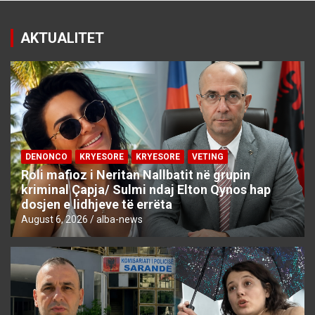
AKTUALITET
DENONCO
KRYESORE
KRYESORE
VETING
Roli mafioz i Neritan Nallbatit në grupin
kriminal Çapja/ Sulmi ndaj Elton Qynos hap
dosjen e lidhjeve të errëta
August 6, 2026
alba-news