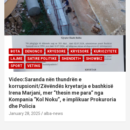
BOTA
DENONCO
KRYESORE
KRYESORE
KURIOZITETE
LAJME
SATIRE POLITIKE
SHENDETI+
SHOWBIZ
SPORT
VETING
Video:Saranda nën thundrën e
korrupsionit/Zëvëndës kryetarja e bashkisë
Irena Marjani, mer “thesin me para” nga
Kompania “Kol Noku”, e implikuar Prokuroria
dhe Policia
January 28, 2025
alba-news