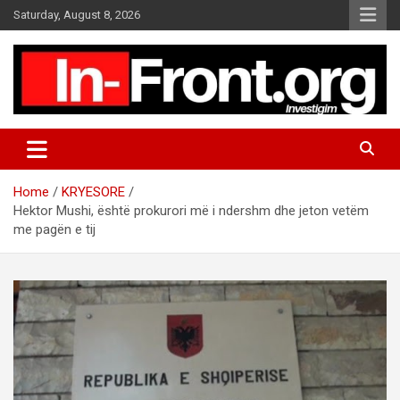
S
Saturday, August 8, 2026
k
i
p
t
o
c
o
n
t
Home
KRYESORE
e
Hektor Mushi, është prokurori më i ndershm dhe jeton vetëm
n
me pagën e tij
t