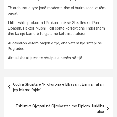
Të ardhurat e tyre janë modeste dhe si burim kanë vetëm
pagat.
I tillë është prokurori I Prokurorisë së Shkallës së Parë
Elbasan, Hektor Mushi, i cili është korrekt dhe i ndershëm
dhe ka një karrierë të gjatë në këtë institutcion
Ai deklaron vetëm pagën e tijë, dhe vetëm një shtëpi në
Pogradec.
Aktualisht ai jeton te shtëpia e nënës së tijë.
P
Çudira Shqiptare “Prokurorja e Elbasanit Ermira Tafani
o
jep lek me fajde”
s
t
Eskluzive:Gjyqtari në Gjirokastër, me Diplom Juridiku
false
n