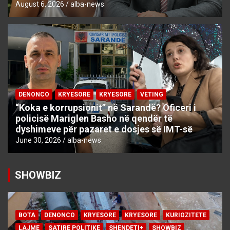
August 6, 2026
alba-news
DENONCO
KRYESORE
KRYESORE
VETING
“Koka e korrupsionit” në Sarandë? Oficeri i
policisë Mariglen Basho në qendër të
dyshimeve për pazaret e dosjes së IMT-së
June 30, 2026
alba-news
SHOWBIZ
BOTA
DENONCO
KRYESORE
KRYESORE
KURIOZITETE
LAJME
SATIRE POLITIKE
SHENDETI+
SHOWBIZ