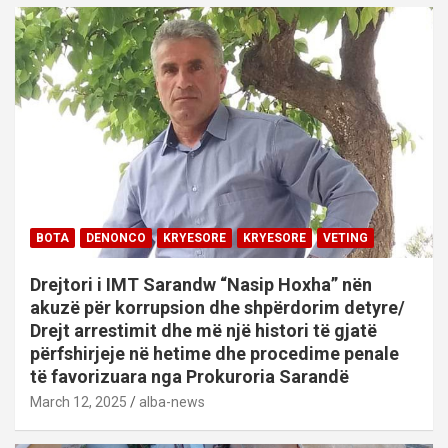
BOTA
DENONCO
KRYESORE
KRYESORE
VETING
Drejtori i IMT Sarandw “Nasip Hoxha” nën
akuzë për korrupsion dhe shpërdorim detyre/
Drejt arrestimit dhe më një histori të gjatë
përfshirjeje në hetime dhe procedime penale
të favorizuara nga Prokuroria Sarandë
March 12, 2025
alba-news