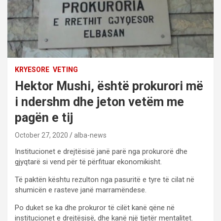
KRYESORE
VETING
Hektor Mushi, është prokurori më
i ndershm dhe jeton vetëm me
pagën e tij
October 27, 2020
alba-news
Institucionet e drejtësisë janë parë nga prokurorë dhe
gjyqtarë si vend për të përfituar ekonomikisht.
Të paktën kështu rezulton nga pasuritë e tyre të cilat në
shumicën e rasteve janë marramëndese.
Po duket se ka dhe prokuror të cilët kanë qëne në
institucionet e drejtësisë, dhe kanë një tjetër mentalitet.